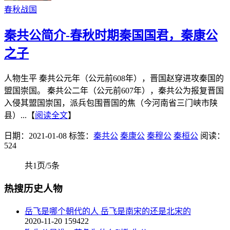
春秋战国
秦共公简介-春秋时期秦国国君，秦康公
之子
人物生平 秦共公元年（公元前608年），晋国赵穿进攻秦国的
盟国崇国。 秦共公二年（公元前607年），秦共公为报复晋国
入侵其盟国崇国，派兵包围晋国的焦（今河南省三门峡市陕
县）...【
阅读全文
】
日期：2021-01-08
标签：
秦共公
秦康公
秦穆公
秦桓公
阅读：
524
共1页/5条
热搜历史人物
岳飞是哪个朝代的人 岳飞是南宋的还是北宋的
2020-11-20
159422