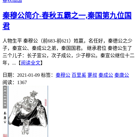
春秋战国
秦穆公简介-春秋五霸之一,秦国第九位国
君
人物生平 秦穆公（前683-前621）姓嬴，名任好，秦德公之少
子，秦宣公、秦成公之弟，秦国国君。 继承君位 秦德公生了
三个儿子：长子宣公，次子成公，少子穆公。秦宣公继位十二
年，...【
阅读全文
】
日期：2021-01-09
标签：
秦穆公
百里奚
蹇叔
秦成公
秦康公
阅读：1367