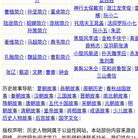
介
鼠白胜
神行太保戴宗
|
混江龙李俊
|
曹植简介
|
孙坚简介
|
董卓简介
横
|
阮小二
陆逊简介
|
貂蝉简介
|
庞统简介
|
托塔天王晁盖
|
活阎罗阮小七
孙策简介
阮小五
|
朱武
黑旋风李逵
|
金枪手徐宁
|
青
姜维简介
|
马超简介
|
典韦简介
兽杨志
|
没羽箭张清
小旋风柴进
|
扑天雕李应
|
赤
孔融简介
|
魏延简介
|
曹彰简介
鬼刘唐
美髯公朱仝
|
花和尚鲁智深
|
张辽
|
甄宓
|
文聘
|
曹睿
|
钟会
三山黄信
历史故事导航：
夏朝故事
|
商朝故事
|
周朝历史
|
春秋战国故
事
|
秦朝故事
|
汉朝故事
|
三国故事
|
晋朝故事
|
南北朝故事
|
隋朝故事
|
唐朝故事
|
五代十国故事
|
宋朝故事
|
元朝故事
|
明
朝故事
|
清朝故事
|
皇帝故事
|
将相故事
|
成语故事
|
少儿故事
|
历史人物故事
|
后宫故事
|
国学文化
|
版权声明：历史人物网属于公益性网站，本站部份内容来源自
网络，仅供网友阅读学习。如有侵权请联系站长，我们将在24