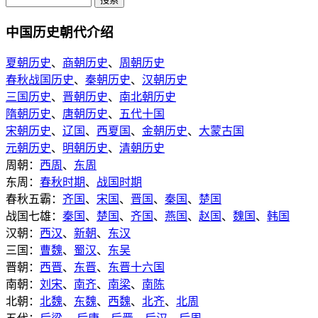
中国历史朝代介绍
夏朝历史
、
商朝历史
、
周朝历史
春秋战国历史
、
秦朝历史
、
汉朝历史
三国历史
、
晋朝历史
、
南北朝历史
隋朝历史
、
唐朝历史
、
五代十国
宋朝历史
、
辽国
、
西夏国
、
金朝历史
、
大蒙古国
元朝历史
、
明朝历史
、
清朝历史
周朝：
西周
、
东周
东周：
春秋时期
、
战国时期
春秋五霸：
齐国
、
宋国
、
晋国
、
秦国
、
楚国
战国七雄：
秦国
、
楚国
、
齐国
、
燕国
、
赵国
、
魏国
、
韩国
汉朝：
西汉
、
新朝
、
东汉
三国：
曹魏
、
蜀汉
、
东吴
晋朝：
西晋
、
东晋
、
东晋十六国
南朝：
刘宋
、
南齐
、
南梁
、
南陈
北朝：
北魏
、
东魏
、
西魏
、
北齐
、
北周