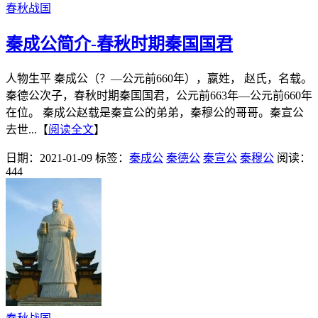
春秋战国
秦成公简介-春秋时期秦国国君
人物生平 秦成公（？―公元前660年），嬴姓， 赵氏，名载。
秦德公次子，春秋时期秦国国君，公元前663年―公元前660年
在位。 秦成公赵载是秦宣公的弟弟，秦穆公的哥哥。秦宣公
去世...【
阅读全文
】
日期：2021-01-09
标签：
秦成公
秦德公
秦宣公
秦穆公
阅读：
444