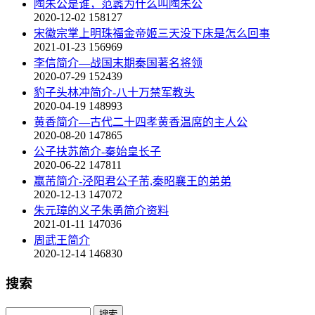
陶朱公是谁，范蠡为什么叫陶朱公
2020-12-02
158127
宋徽宗掌上明珠福金帝姬三天没下床是怎么回事
2021-01-23
156969
李信简介—战国末期秦国著名将领
2020-07-29
152439
豹子头林冲简介-八十万禁军教头
2020-04-19
148993
黄香简介—古代二十四孝黄香温席的主人公
2020-08-20
147865
公子扶苏简介-秦始皇长子
2020-06-22
147811
嬴芾简介-泾阳君公子芾,秦昭襄王的弟弟
2020-12-13
147072
朱元璋的义子朱勇简介资料
2021-01-11
147036
周武王简介
2020-12-14
146830
搜索