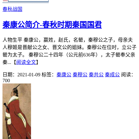
春秋战国
秦康公简介-春秋时期秦国国君
人物生平 秦康公，嬴姓，赵氏，名罃，秦穆公之子，母亲夫
人穆姬是晋献公之女、晋文公的姐妹。秦穆公在位时，立公子
罃为太子。 秦穆公二十四年（公元前636年），太子罃奉父亲
秦...【
阅读全文
】
日期：2021-01-09
标签：
秦康公
秦穆公
秦共公
秦成公
阅读：
700