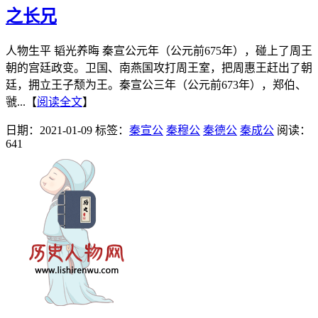
之长兄
人物生平 韬光养晦 秦宣公元年（公元前675年），碰上了周王
朝的宫廷政变。卫国、南燕国攻打周王室，把周惠王赶出了朝
廷，拥立王子颓为王。秦宣公三年（公元前673年），郑伯、
虢...【
阅读全文
】
日期：2021-01-09
标签：
秦宣公
秦穆公
秦德公
秦成公
阅读：
641