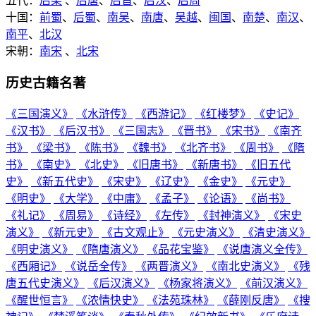
五代：
后梁
、
后唐
、
后晋
、
后汉
、
后周
十国：
前蜀
、
后蜀
、
南吴
、
南唐
、
吴越
、
闽国
、
南楚
、
南汉
、
南平
、
北汉
宋朝：
南宋
、
北宋
历史古籍名著
《三国演义》
《水浒传》
《西游记》
《红楼梦》
《史记》
《汉书》
《后汉书》
《三国志》
《晋书》
《宋书》
《南齐
书》
《梁书》
《陈书》
《魏书》
《北齐书》
《周书》
《隋
书》
《南史》
《北史》
《旧唐书》
《新唐书》
《旧五代
史》
《新五代史》
《宋史》
《辽史》
《金史》
《元史》
《明史》
《大学》
《中庸》
《孟子》
《论语》
《尚书》
《礼记》
《周易》
《诗经》
《左传》
《封神演义》
《宋史
演义》
《新元史》
《古文观止》
《元史演义》
《清史演义》
《明史演义》
《隋唐演义》
《品花宝鉴》
《说唐演义全传》
《西厢记》
《说岳全传》
《两晋演义》
《南北史演义》
《残
唐五代史演义》
《后汉演义》
《杨家将演义》
《前汉演义》
《醒世恒言》
《浓情快史》
《法苑珠林》
《薛刚反唐》
《搜