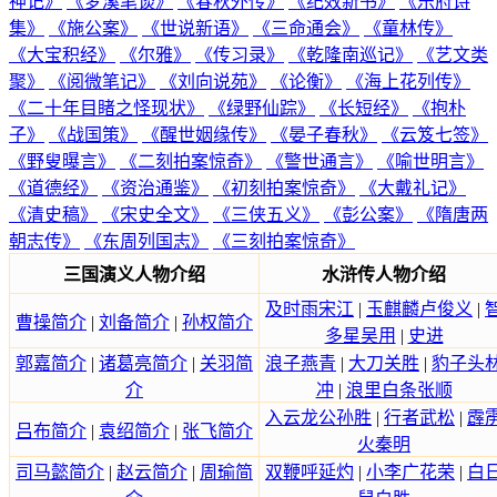
神记》
《梦溪笔谈》
《春秋外传》
《纪效新书》
《乐府诗
集》
《施公案》
《世说新语》
《三命通会》
《童林传》
《大宝积经》
《尔雅》
《传习录》
《乾隆南巡记》
《艺文类
聚》
《阅微笔记》
《刘向说苑》
《论衡》
《海上花列传》
《二十年目睹之怪现状》
《绿野仙踪》
《长短经》
《抱朴
子》
《战国策》
《醒世姻缘传》
《晏子春秋》
《云笈七签》
《野叟曝言》
《二刻拍案惊奇》
《警世通言》
《喻世明言》
《道德经》
《资治通鉴》
《初刻拍案惊奇》
《大戴礼记》
《清史稿》
《宋史全文》
《三侠五义》
《彭公案》
《隋唐两
朝志传》
《东周列国志》
《三刻拍案惊奇》
三国演义人物介绍
水浒传人物介绍
及时雨宋江
|
玉麒麟卢俊义
|
曹操简介
|
刘备简介
|
孙权简介
多星吴用
|
史进
郭嘉简介
|
诸葛亮简介
|
关羽简
浪子燕青
|
大刀关胜
|
豹子头
介
冲
|
浪里白条张顺
入云龙公孙胜
|
行者武松
|
霹
吕布简介
|
袁绍简介
|
张飞简介
火秦明
司马懿简介
|
赵云简介
|
周瑜简
双鞭呼延灼
|
小李广花荣
|
白