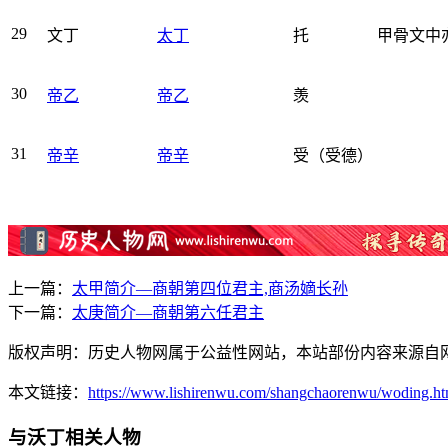
29
文丁
太丁
托
甲骨文中
30
帝乙
帝乙
羡
31
帝辛
帝辛
受（受德）
上一篇：
太甲简介—商朝第四位君主,商汤嫡长孙
下一篇：
太庚简介—商朝第六任君主
版权声明：历史人物网属于公益性网站，本站部份内容来源自
本文链接：
https://www.lishirenwu.com/shangchaorenwu/woding.ht
与沃丁相关人物