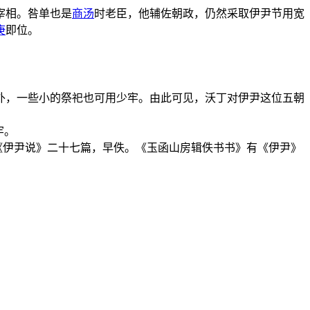
宰相。咎单也是
商汤
时老臣，他辅佐朝政，仍然采取伊尹节用宽
庚
即位。
外，一些小的祭祀也可用少牢。由此可见，沃丁对伊尹这位五朝
牢。
《伊尹说》二十七篇，早佚。《玉函山房辑佚书书》有《伊尹》