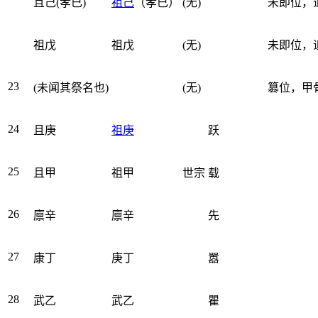
且己(孝已)
祖己
（
孝已
）
(无)
未即位，
祖戊
祖戊
(无)
未即位，
23
(未闻其祭名也)
(无)
篡位
，甲
24
且庚
祖庚
跃
25
且甲
祖甲
世宗
载
26
廪辛
廪辛
先
27
康丁
庚丁
嚣
28
武乙
武乙
瞿