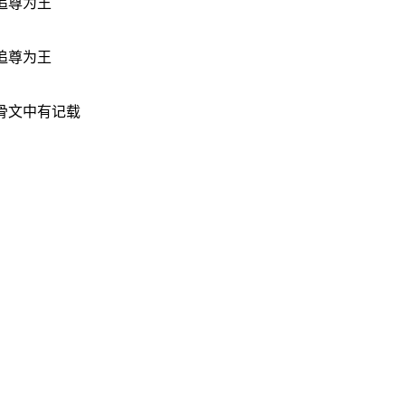
追尊为王
追尊为王
骨文中有记载