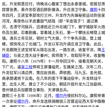
反。升龙假意应付，待晚派心腹家丁堕出永泰堡城，密报甘肃
提督张勇，乘许忠臣酒后醉卧擒诛，升庄浪卫守备。
康熙
十四
年四月，王进宝率部攻打兰州，升龙作为先锋秘密运动到张家
河湾，乘夜色以羊皮囊鼓气结筏（即 “羊皮筏子”）渡过黄
河，击溃守河敌兵，迅速抵近兰州北城门下，被守城敌军火炮
伤及左腿，忍着剧痛，冒着城上矢石，第一个攀扶云梯登上城
墙。清兵士卒见状，顿时士气大振，个个争先杀敌，登上城
楼，很快攻占了北城门。升龙以军功升调庄浪卫守备。此后，
升龙跟随王进宝将军从陇右出发，一路东进，收复平凉，降
王
辅臣
；与吴之茂大战于秦州；挥师南下，攻取阳平关，收复略
阳。康熙十八年（1679年）十一月夺回汉中，接着克朝天关，
下广元，逼
吴三桂
悍将王屏藩缢死，生擒吴之茂。次年二月，
升龙驻军川滇边界，策应赵良栋、莽依图、马九玉、金光祖、
高承荫诸将下云南。在几年的南下平藩战役中，升龙转战千
里，出生入死，建立了不少战功，朝廷升授升龙九江协副将、
登州镇总兵加都督佥事衔、天津镇总兵。
康熙三十五年（1696年）正月，
噶尔丹
侵扰科尔沁。康熙帝第
一次亲征
噶尔丹
，命升龙选铁骑精锐三百督运征西大军中路粮