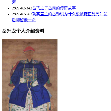
海
2021-02-14
2
岳飞之子岳霖的传奇故事
2021-01-26
3
功高盖主的岳钟琪为什么没被雍正处死？最
后却留他一命
岳升龙个人介绍资料