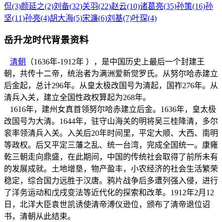
侃(3)
颜延之(2)
刘备(32)
关羽(22)
赵云(10)
诸葛亮(35)
孙策(16)
孙
坚(11)
孙亮(4)
胡大海(5)
宋濂(6)
刘基(7)
叶琛(4)
岳升龙时代背景资料
清朝
（1636年-1912年 ），是中国历史上最后一个封建王
朝，共传十二帝，统治者为满洲爱新觉罗氏。从努尔哈赤建立
后金起，总计296年。从皇太极改国号为清起，国祚276年。从
清兵入关，建立全国性政权算起为268年。
1616年，建州女真首领努尔哈赤建立后金。1636年，皇太极
改国号为大清。1644年，驻守山海关的明将吴三桂降清，多尔
衮率领清兵入关。入关后20年时间里，平定大顺、大西、南明
等政权。后又平定三藩之乱、统一台湾，完成全国统一。康雍
乾三朝走向鼎盛，在此期间，中国的传统社会取得了前所未有
的发展成就。土地增垦，物产盈丰，小农经济的社会生活繁荣
稳定，综合国力远胜于汉唐。鸦片战争后多遭列强入侵，进行
了洋务运动和戊戌变法等近代化的探索和改革。1912年2月12
日，北洋大臣袁世凯诱使清帝溥仪逊位，颁布了清帝退位诏
书，清朝从此结束。