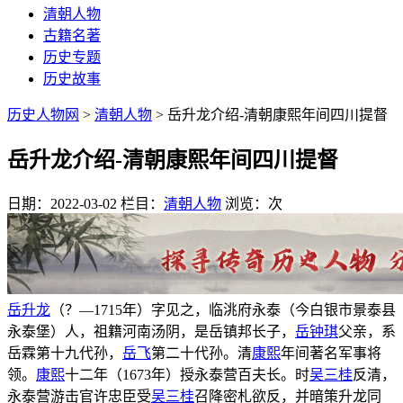
清朝人物
古籍名著
历史专题
历史故事
历史人物网
>
清朝人物
> 岳升龙介绍-清朝康熙年间四川提督
岳升龙介绍-清朝康熙年间四川提督
日期：2022-03-02
栏目：
清朝人物
浏览：
次
岳升龙
（？—1715年）字见之，临洮府永泰（今白银市景泰县
永泰堡）人，祖籍河南汤阴，是岳镇邦长子，
岳钟琪
父亲，系
岳霖第十九代孙，
岳飞
第二十代孙。清
康熙
年间著名军事将
领。
康熙
十二年（1673年）授永泰营百夫长。时
吴三桂
反清，
永泰营游击官许忠臣受
吴三桂
召降密札欲反，并暗策升龙同