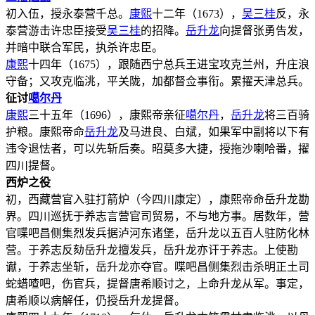
初入伍，授永泰营千总。
康熙
十二年（1673），
吴三桂
反，永
泰营游击许忠臣接受
吴三桂
的招降。
岳升龙
向提督张勇告发，
并暗中联合军民，执杀许忠臣。
康熙
十四年（1675），跟随西宁总兵王进宝攻克兰州，升庄浪
守备；又攻克临洮，平关陇，加都督佥事衔。累擢天津总兵。
征讨
噶尔丹
康熙
三十五年（1696），康熙帝亲征
噶尔丹
，
岳升龙
将三百骑
护粮。康熙帝命
岳升龙
及马进良、白斌，如果军中副将以下有
违令退怯者，可以先斩后奏。昭莫多大捷，授拖沙喇哈番，擢
四川提督。
西炉之役
初，西藏营官入驻打箭炉（今四川康定），康熙帝命岳升龙勘
界。四川巡抚于养志言营官司贸易，不与地方事。居数年，营
官喋吧昌侧集烈发兵据泸河东诸堡，岳升龙以五百人驻防化林
营。于养志反劾岳升龙擅发兵，岳升龙亦讦于养志。上使勘
谳，于养志坐斩，岳升龙亦夺官。喋吧昌侧集烈击杀明正土司
蛇蜡喳吧，伤官兵，提督唐希顺讨之，上命升龙从军。事定，
唐希顺以病解任，仍授岳升龙提督。