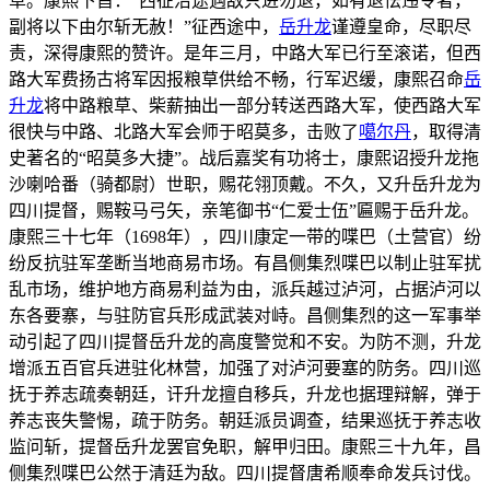
草。康熙下旨：“西征沿途遇敌只进勿退，如有退怯违令者，
副将以下由尔斩无赦！”征西途中，
岳升龙
谨遵皇命，尽职尽
责，深得康熙的赞许。是年三月，中路大军已行至滚诺，但西
路大军费扬古将军因报粮草供给不畅，行军迟缓，康熙召命
岳
升龙
将中路粮草、柴薪抽出一部分转送西路大军，使西路大军
很快与中路、北路大军会师于昭莫多，击败了
噶尔丹
，取得清
史著名的“昭莫多大捷”。战后嘉奖有功将士，康熙诏授升龙拖
沙喇哈番（骑都尉）世职，赐花翎顶戴。不久，又升岳升龙为
四川提督，赐鞍马弓矢，亲笔御书“仁爱士伍”匾赐于岳升龙。
康熙三十七年（1698年），四川康定一带的喋巴（土营官）纷
纷反抗驻军垄断当地商易市场。有昌侧集烈喋巴以制止驻军扰
乱市场，维护地方商易利益为由，派兵越过泸河，占据泸河以
东各要寨，与驻防官兵形成武装对峙。昌侧集烈的这一军事举
动引起了四川提督岳升龙的高度警觉和不安。为防不测，升龙
增派五百官兵进驻化林营，加强了对泸河要塞的防务。四川巡
抚于养志疏奏朝廷，讦升龙擅自移兵，升龙也据理辩解，弹于
养志丧失警惕，疏于防务。朝廷派员调查，结果巡抚于养志收
监问斩，提督岳升龙罢官免职，解甲归田。康熙三十九年，昌
侧集烈喋巴公然于清廷为敌。四川提督唐希顺奉命发兵讨伐。