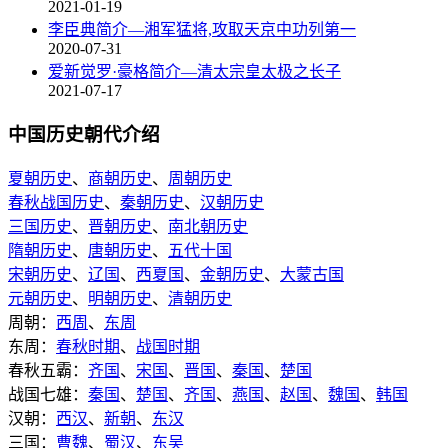
2021-01-19
李臣典简介—湘军猛将,攻取天京中功列第一
2020-07-31
爱新觉罗·豪格简介—清太宗皇太极之长子
2021-07-17
中国历史朝代介绍
夏朝历史
、
商朝历史
、
周朝历史
春秋战国历史
、
秦朝历史
、
汉朝历史
三国历史
、
晋朝历史
、
南北朝历史
隋朝历史
、
唐朝历史
、
五代十国
宋朝历史
、
辽国
、
西夏国
、
金朝历史
、
大蒙古国
元朝历史
、
明朝历史
、
清朝历史
周朝：
西周
、
东周
东周：
春秋时期
、
战国时期
春秋五霸：
齐国
、
宋国
、
晋国
、
秦国
、
楚国
战国七雄：
秦国
、
楚国
、
齐国
、
燕国
、
赵国
、
魏国
、
韩国
汉朝：
西汉
、
新朝
、
东汉
三国：
曹魏
、
蜀汉
、
东吴