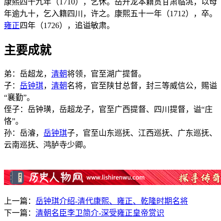
康熙四十九年（1710），乞休。岳升龙本籍贯甘肃临洮，以母
年逾九十，乞入籍四川，许之。康熙五十一年（1712），卒。
雍正
四年（1726），追谥敏肃。
主要成就
弟：岳超龙，
清朝
将领，官至湖广提督。
子：
岳钟琪
，
清朝
名将，官至陕甘总督，封三等威信公，赐谥
“襄勤”。
侄子：岳钟璜，岳超龙子，官至广西提督、四川提督，谥“庄
恪”。
孙：岳濬，
岳钟琪
子，官至山东巡抚、江西巡抚、广东巡抚、
云南巡抚、鸿胪寺少卿。
上一篇：
岳钟琪介绍-清代康熙、雍正、乾隆时期名将
下一篇：
清朝名臣李卫简介-深受雍正皇帝赏识