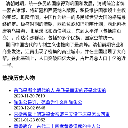
清朝时期，统一多民族国家得到巩固和发展，清朝统治者统
一蒙古诸部，将新疆和西藏纳入版图，积极维护国家领土主权
的完整。乾隆年间，中国作为统一的多民族世界大国的格局最
终确定。极盛时期的清朝，西抵葱岭和巴尔喀什湖，西北包括
唐努乌梁海，北至漠北和西伯利亚，东到太平洋（包括库页
岛），南达南沙群岛。包括50多个民族，国家空前统一。
期间中国古代的专制主义也推向了最高峰。清朝前期农业和
商业发达，江南出现了密集的商业城市，并在全国出现了大商
帮。在此基础上，人口突破四亿大关，占世界总人口十亿的近
一半。
热搜历史人物
岳飞是哪个朝代的人 岳飞是南宋的还是北宋的
2020-11-20
7619
陶朱公是谁，范蠡为什么叫陶朱公
2020-12-02
6646
宋徽宗掌上明珠福金帝姬三天没下床是怎么回事
2021-01-23
6062
黄香简介—古代二十四孝黄香温席的主人公