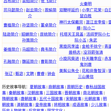
吕布简介
|
袁绍简介
|
张飞简介
火秦明
司马懿简介
|
赵云简介
|
周瑜简
双鞭呼延灼
|
小李广花荣
|
白
介
鼠白胜
神行太保戴宗
|
混江龙李俊
|
曹植简介
|
孙坚简介
|
董卓简介
横
|
阮小二
陆逊简介
|
貂蝉简介
|
庞统简介
|
托塔天王晁盖
|
活阎罗阮小七
孙策简介
阮小五
|
朱武
黑旋风李逵
|
金枪手徐宁
|
青
姜维简介
|
马超简介
|
典韦简介
兽杨志
|
没羽箭张清
小旋风柴进
|
扑天雕李应
|
赤
孔融简介
|
魏延简介
|
曹彰简介
鬼刘唐
美髯公朱仝
|
花和尚鲁智深
|
张辽
|
甄宓
|
文聘
|
曹睿
|
钟会
三山黄信
历史故事导航：
夏朝故事
|
商朝故事
|
周朝历史
|
春秋战国故
事
|
秦朝故事
|
汉朝故事
|
三国故事
|
晋朝故事
|
南北朝故事
|
隋朝故事
|
唐朝故事
|
五代十国故事
|
宋朝故事
|
元朝故事
|
明
朝故事
|
清朝故事
|
皇帝故事
|
将相故事
|
成语故事
|
少儿故事
|
历史人物故事
|
后宫故事
|
国学文化
|