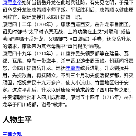
康熙皇帝
始知当初岳升龙在此增兵驻防，有先见之明，于是下
诏命岳升龙随唐希顺率师平叛。平叛胜利后，唐希顺以健康原
因辞官，朝廷复授升龙四川提督一职。
康熙四十二年（1703年），康熙西巡西安，岳升龙奉旨面圣，
诏见时御书“太平时节原无战，上将功勋在止戈”对联和“威信
著闻”匾赐于岳升龙，又赐御书《白鹰赋》手卷，还应岳升龙
的请求，康熙帝为其老母赐书“重闱锡类”匾额。
康熙四十九年（1710年），川康彝民头领罗都等在建昌、瓦
都、瓦尾、摩勒一带滋事，杀宁番卫游击周玉麟。朝廷闻报震
怒，命四川提督岳升龙、巡抚
年羹尧
统兵进剿。升龙剿抚并
用，先捉敌首，再抚随众，不到三个月功夫便活捉罗都，歼灭
顽固，招抚彝民十九万多户，使大小凉山、竹墨地区归于安
定。这次平乱后，升龙以健康原因请求辞去了四川提督之职，
并奏请朝廷批准入四川成都籍。康熙五十四年（1715年）岳升
龙卒于四川成都，谥号“敏肃”。
人物生平
三藩之乱