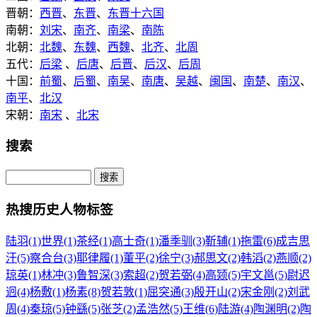
晋朝：
西晋
、
东晋
、
东晋十六国
南朝：
刘宋
、
南齐
、
南梁
、
南陈
北朝：
北魏
、
东魏
、
西魏
、
北齐
、
北周
五代：
后梁
、
后唐
、
后晋
、
后汉
、
后周
十国：
前蜀
、
后蜀
、
南吴
、
南唐
、
吴越
、
闽国
、
南楚
、
南汉
、
南平
、
北汉
宋朝：
南宋
、
北宋
搜索
热搜历史人物标签
陆羽(1)
世界(1)
茶经(1)
高士奇(1)
潘季驯(3)
靳辅(1)
拖雷(6)
成吉思
汗(5)
察合台(3)
耶律履(1)
董平(2)
徐宁(3)
郝思文(2)
韩滔(2)
燕顺(2)
琼英(1)
林冲(3)
鲁智深(3)
索超(2)
贺若弼(4)
高颎(5)
宇文邕(5)
尉迟
迥(4)
杨敷(1)
杨素(8)
贺若敦(1)
屈突通(3)
殷开山(2)
宋金刚(2)
刘武
周(4)
秦琼(5)
钟繇(5)
张芝(2)
孟浩然(5)
王维(6)
陆游(4)
陶渊明(2)
陶