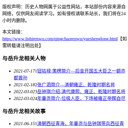
版权声明：历史人物网属于公益性网站，本站部份内容来源自
网络，仅供网友阅读学习。如有侵权请联系站长，我们将在24
小时内删除。
本文链接：
https://www.lishirenwu.com/qingchaorenwu/yueshenglong.html
【如
需转载请注明出处】
与岳升龙相关人物
2021-07-17
1
钮祜禄·策楞简介—后金开国五大臣之一额亦
都曾孙
2021-02-18
2
张广泗简介—清朝雍正、乾隆时期名将
2022-03-02
3
岳钟琪介绍-清代康熙、雍正、乾隆时期名将
2022-03-02
4
年羹尧简介-位极人臣，下场被雍正帝赐自尽
与岳升龙相关故事
2021-06-15
1
清朝西征青海，年羹尧与岳钟琪带兵西征青