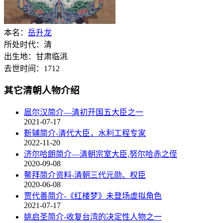
本名：
岳升龙
所处时代：清
出生地：甘肃临洮
去世时间：1712
其它清朝人物介绍
扈尔汉简介—清初开国五大臣之一
2021-07-17
靳辅简介-清代大臣，水利工程专家
2022-11-20
济尔哈朗简介—清朝宗室大臣,努尔哈赤之侄
2020-09-08
鳌拜简介资料-清朝三代元勋、权臣
2020-06-08
贾代善简介-《红楼梦》未登场虚拟角色
2021-07-17
姚启圣简介-收复台湾的决定性人物之一