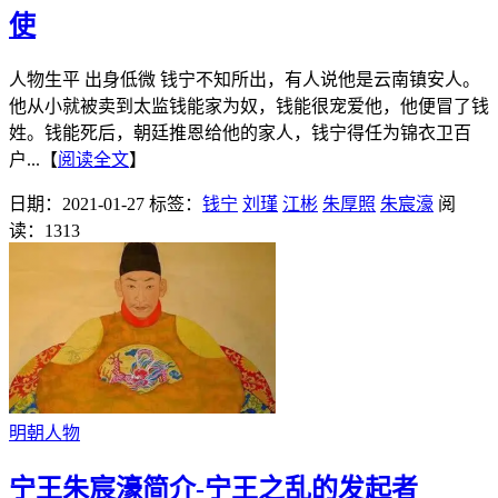
使
人物生平 出身低微 钱宁不知所出，有人说他是云南镇安人。
他从小就被卖到太监钱能家为奴，钱能很宠爱他，他便冒了钱
姓。钱能死后，朝廷推恩给他的家人，钱宁得任为锦衣卫百
户...【
阅读全文
】
日期：2021-01-27
标签：
钱宁
刘瑾
江彬
朱厚照
朱宸濠
阅
读：1313
明朝人物
宁王朱宸濠简介-宁王之乱的发起者