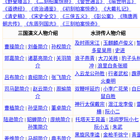
《野叟曝言》
《二刻拍案惊奇》
《警世通言》
《喻世明言》
《道德经》
《资治通鉴》
《初刻拍案惊奇》
《大戴礼记》
《清史稿》
《宋史全文》
《三侠五义》
《彭公案》
《隋唐两
朝志传》
《东周列国志》
《三刻拍案惊奇》
三国演义人物介绍
水浒传人物介绍
及时雨宋江
|
玉麒麟卢俊义
|
曹操简介
|
刘备简介
|
孙权简介
多星吴用
|
史进
郭嘉简介
|
诸葛亮简介
|
关羽简
浪子燕青
|
大刀关胜
|
豹子头
介
冲
|
浪里白条张顺
入云龙公孙胜
|
行者武松
|
霹
吕布简介
|
袁绍简介
|
张飞简介
火秦明
司马懿简介
|
赵云简介
|
周瑜简
双鞭呼延灼
|
小李广花荣
|
白
介
鼠白胜
神行太保戴宗
|
混江龙李俊
|
曹植简介
|
孙坚简介
|
董卓简介
横
|
阮小二
陆逊简介
|
貂蝉简介
|
庞统简介
|
托塔天王晁盖
|
活阎罗阮小七
孙策简介
阮小五
|
朱武
黑旋风李逵
|
金枪手徐宁
|
青
姜维简介
|
马超简介
|
典韦简介