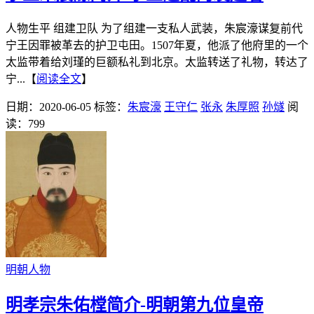
人物生平 组建卫队 为了组建一支私人武装，朱宸濠谋复前代
宁王因罪被革去的护卫屯田。1507年夏，他派了他府里的一个
太监带着给刘瑾的巨额私礼到北京。太监转送了礼物，转达了
宁...【
阅读全文
】
日期：2020-06-05
标签：
朱宸濠
王守仁
张永
朱厚照
孙燧
阅
读：799
明朝人物
明孝宗朱佑樘简介-明朝第九位皇帝