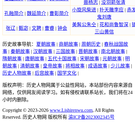
兽杨志
|
没羽箭张清
小旋风柴进
|
扑天雕李应
|
赤
孔融简介
|
魏延简介
|
曹彰简介
鬼刘唐
美髯公朱仝
|
花和尚鲁智深
|
张辽
|
甄宓
|
文聘
|
曹睿
|
钟会
三山黄信
历史故事导航：
夏朝故事
|
商朝故事
|
周朝历史
|
春秋战国故
事
|
秦朝故事
|
汉朝故事
|
三国故事
|
晋朝故事
|
南北朝故事
|
隋朝故事
|
唐朝故事
|
五代十国故事
|
宋朝故事
|
元朝故事
|
明
朝故事
|
清朝故事
|
皇帝故事
|
将相故事
|
成语故事
|
少儿故事
|
历史人物故事
|
后宫故事
|
国学文化
|
版权声明：历史人物网属于公益性网站，本站部份内容来源自
网络，仅供网友阅读学习。如有侵权请联系站长，我们将在24
小时内删除。
Copyright © 2023-2026
www.Lishirenwu.com
, All Rights
Reserved. 历史人物网 版权所有
渝ICP备2023002345号