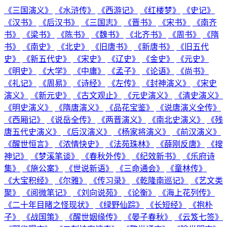
《三国演义》
《水浒传》
《西游记》
《红楼梦》
《史记》
《汉书》
《后汉书》
《三国志》
《晋书》
《宋书》
《南齐
书》
《梁书》
《陈书》
《魏书》
《北齐书》
《周书》
《隋
书》
《南史》
《北史》
《旧唐书》
《新唐书》
《旧五代
史》
《新五代史》
《宋史》
《辽史》
《金史》
《元史》
《明史》
《大学》
《中庸》
《孟子》
《论语》
《尚书》
《礼记》
《周易》
《诗经》
《左传》
《封神演义》
《宋史
演义》
《新元史》
《古文观止》
《元史演义》
《清史演义》
《明史演义》
《隋唐演义》
《品花宝鉴》
《说唐演义全传》
《西厢记》
《说岳全传》
《两晋演义》
《南北史演义》
《残
唐五代史演义》
《后汉演义》
《杨家将演义》
《前汉演义》
《醒世恒言》
《浓情快史》
《法苑珠林》
《薛刚反唐》
《搜
神记》
《梦溪笔谈》
《春秋外传》
《纪效新书》
《乐府诗
集》
《施公案》
《世说新语》
《三命通会》
《童林传》
《大宝积经》
《尔雅》
《传习录》
《乾隆南巡记》
《艺文类
聚》
《阅微笔记》
《刘向说苑》
《论衡》
《海上花列传》
《二十年目睹之怪现状》
《绿野仙踪》
《长短经》
《抱朴
子》
《战国策》
《醒世姻缘传》
《晏子春秋》
《云笈七签》