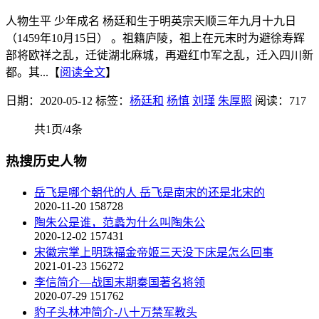
人物生平 少年成名 杨廷和生于明英宗天顺三年九月十九日
（1459年10月15日） 。祖籍庐陵，祖上在元末时为避徐寿辉
部将欧祥之乱，迁徙湖北麻城，再避红巾军之乱，迁入四川新
都。其...【
阅读全文
】
日期：2020-05-12
标签：
杨廷和
杨慎
刘瑾
朱厚照
阅读：717
共1页/4条
热搜历史人物
岳飞是哪个朝代的人 岳飞是南宋的还是北宋的
2020-11-20
158728
陶朱公是谁，范蠡为什么叫陶朱公
2020-12-02
157431
宋徽宗掌上明珠福金帝姬三天没下床是怎么回事
2021-01-23
156272
李信简介—战国末期秦国著名将领
2020-07-29
151762
豹子头林冲简介-八十万禁军教头