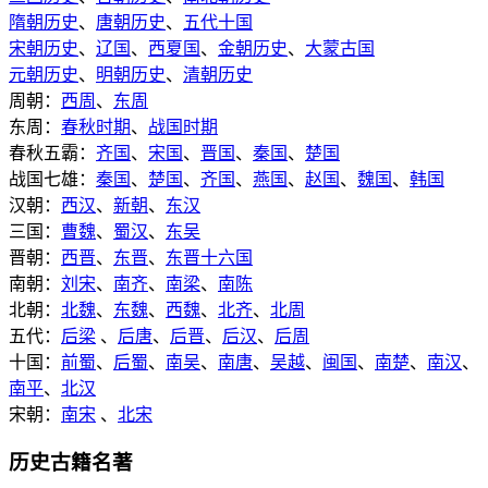
隋朝历史
、
唐朝历史
、
五代十国
宋朝历史
、
辽国
、
西夏国
、
金朝历史
、
大蒙古国
元朝历史
、
明朝历史
、
清朝历史
周朝：
西周
、
东周
东周：
春秋时期
、
战国时期
春秋五霸：
齐国
、
宋国
、
晋国
、
秦国
、
楚国
战国七雄：
秦国
、
楚国
、
齐国
、
燕国
、
赵国
、
魏国
、
韩国
汉朝：
西汉
、
新朝
、
东汉
三国：
曹魏
、
蜀汉
、
东吴
晋朝：
西晋
、
东晋
、
东晋十六国
南朝：
刘宋
、
南齐
、
南梁
、
南陈
北朝：
北魏
、
东魏
、
西魏
、
北齐
、
北周
五代：
后梁
、
后唐
、
后晋
、
后汉
、
后周
十国：
前蜀
、
后蜀
、
南吴
、
南唐
、
吴越
、
闽国
、
南楚
、
南汉
、
南平
、
北汉
宋朝：
南宋
、
北宋
历史古籍名著