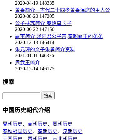
2020-04-19
148335
黄香简介—古代二十四孝黄香温席的主人公
2020-08-20
147205
公子扶苏简介-秦始皇长子
2020-06-22
147156
嬴芾简介-泾阳君公子芾,秦昭襄王的弟弟
2020-12-13
146414
朱元璋的义子朱勇简介资料
2021-01-11
146376
周武王简介
2020-12-14
146175
搜索
中国历史朝代介绍
夏朝历史
、
商朝历史
、
周朝历史
春秋战国历史
、
秦朝历史
、
汉朝历史
三国历史
、
晋朝历史
、
南北朝历史