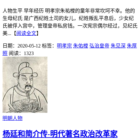
人物生平 早年经历 明孝宗朱祐樘的童年非常坎坷不幸。他的
生母纪氏 是广西纪姓土司的女儿，纪姓叛乱平息后，少女纪
氏被俘入宫中，管理皇帝私房钱。一次宪宗偶尔经过，见纪氏
美...【
阅读全文
】
日期：2020-05-12
标签：
明孝宗
朱佑樘
弘治皇帝
朱见深
朱厚
照
阅读：1323
明朝人物
杨廷和简介传-明代著名政治改革家