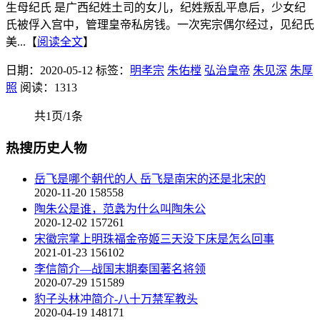
生母纪氏 是广西纪姓土司的女儿，纪姓叛乱平息后，少女纪
氏被俘入宫中，管理皇帝私房钱。一次宪宗偶尔经过，见纪氏
美...【
阅读全文
】
日期：2020-05-12
标签：
明孝宗
朱佑樘
弘治皇帝
朱见深
朱厚
照
阅读：1313
共1页/1条
热搜历史人物
岳飞是哪个朝代的人 岳飞是南宋的还是北宋的
2020-11-20
158558
陶朱公是谁，范蠡为什么叫陶朱公
2020-12-02
157261
宋徽宗掌上明珠福金帝姬三天没下床是怎么回事
2021-01-23
156102
李信简介—战国末期秦国著名将领
2020-07-29
151589
豹子头林冲简介-八十万禁军教头
2020-04-19
148171