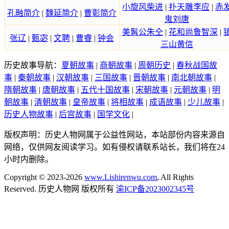
小旋风柴进
|
扑天雕李应
|
赤
孔融简介
|
魏延简介
|
曹彰简介
鬼刘唐
美髯公朱仝
|
花和尚鲁智深
|
张辽
|
甄宓
|
文聘
|
曹睿
|
钟会
三山黄信
历史故事导航：
夏朝故事
|
商朝故事
|
周朝历史
|
春秋战国故
事
|
秦朝故事
|
汉朝故事
|
三国故事
|
晋朝故事
|
南北朝故事
|
隋朝故事
|
唐朝故事
|
五代十国故事
|
宋朝故事
|
元朝故事
|
明
朝故事
|
清朝故事
|
皇帝故事
|
将相故事
|
成语故事
|
少儿故事
|
历史人物故事
|
后宫故事
|
国学文化
|
版权声明：历史人物网属于公益性网站，本站部份内容来源自
网络，仅供网友阅读学习。如有侵权请联系站长，我们将在24
小时内删除。
Copyright © 2023-2026
www.Lishirenwu.com
, All Rights
Reserved. 历史人物网 版权所有
渝ICP备2023002345号