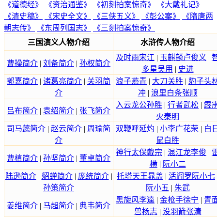
《道德经》
《资治通鉴》
《初刻拍案惊奇》
《大戴礼记》
《清史稿》
《宋史全文》
《三侠五义》
《彭公案》
《隋唐两
朝志传》
《东周列国志》
《三刻拍案惊奇》
三国演义人物介绍
水浒传人物介绍
及时雨宋江
|
玉麒麟卢俊义
|
曹操简介
|
刘备简介
|
孙权简介
多星吴用
|
史进
郭嘉简介
|
诸葛亮简介
|
关羽简
浪子燕青
|
大刀关胜
|
豹子头
介
冲
|
浪里白条张顺
入云龙公孙胜
|
行者武松
|
霹
吕布简介
|
袁绍简介
|
张飞简介
火秦明
司马懿简介
|
赵云简介
|
周瑜简
双鞭呼延灼
|
小李广花荣
|
白
介
鼠白胜
神行太保戴宗
|
混江龙李俊
|
曹植简介
|
孙坚简介
|
董卓简介
横
|
阮小二
陆逊简介
|
貂蝉简介
|
庞统简介
|
托塔天王晁盖
|
活阎罗阮小七
孙策简介
阮小五
|
朱武
黑旋风李逵
|
金枪手徐宁
|
青
姜维简介
|
马超简介
|
典韦简介
兽杨志
|
没羽箭张清