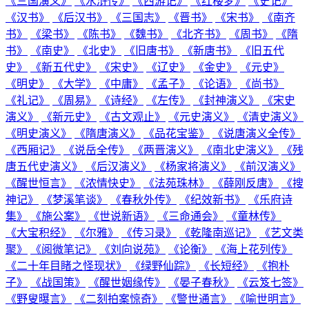
《三国演义》
《水浒传》
《西游记》
《红楼梦》
《史记》
《汉书》
《后汉书》
《三国志》
《晋书》
《宋书》
《南齐
书》
《梁书》
《陈书》
《魏书》
《北齐书》
《周书》
《隋
书》
《南史》
《北史》
《旧唐书》
《新唐书》
《旧五代
史》
《新五代史》
《宋史》
《辽史》
《金史》
《元史》
《明史》
《大学》
《中庸》
《孟子》
《论语》
《尚书》
《礼记》
《周易》
《诗经》
《左传》
《封神演义》
《宋史
演义》
《新元史》
《古文观止》
《元史演义》
《清史演义》
《明史演义》
《隋唐演义》
《品花宝鉴》
《说唐演义全传》
《西厢记》
《说岳全传》
《两晋演义》
《南北史演义》
《残
唐五代史演义》
《后汉演义》
《杨家将演义》
《前汉演义》
《醒世恒言》
《浓情快史》
《法苑珠林》
《薛刚反唐》
《搜
神记》
《梦溪笔谈》
《春秋外传》
《纪效新书》
《乐府诗
集》
《施公案》
《世说新语》
《三命通会》
《童林传》
《大宝积经》
《尔雅》
《传习录》
《乾隆南巡记》
《艺文类
聚》
《阅微笔记》
《刘向说苑》
《论衡》
《海上花列传》
《二十年目睹之怪现状》
《绿野仙踪》
《长短经》
《抱朴
子》
《战国策》
《醒世姻缘传》
《晏子春秋》
《云笈七签》
《野叟曝言》
《二刻拍案惊奇》
《警世通言》
《喻世明言》