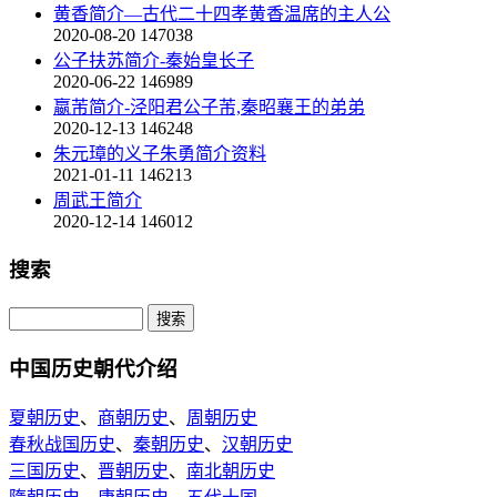
黄香简介—古代二十四孝黄香温席的主人公
2020-08-20
147038
公子扶苏简介-秦始皇长子
2020-06-22
146989
嬴芾简介-泾阳君公子芾,秦昭襄王的弟弟
2020-12-13
146248
朱元璋的义子朱勇简介资料
2021-01-11
146213
周武王简介
2020-12-14
146012
搜索
中国历史朝代介绍
夏朝历史
、
商朝历史
、
周朝历史
春秋战国历史
、
秦朝历史
、
汉朝历史
三国历史
、
晋朝历史
、
南北朝历史