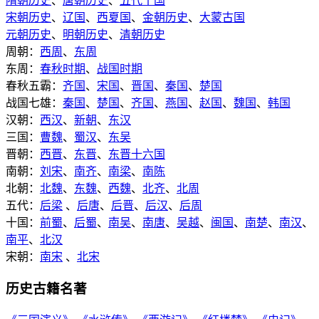
隋朝历史
、
唐朝历史
、
五代十国
宋朝历史
、
辽国
、
西夏国
、
金朝历史
、
大蒙古国
元朝历史
、
明朝历史
、
清朝历史
周朝：
西周
、
东周
东周：
春秋时期
、
战国时期
春秋五霸：
齐国
、
宋国
、
晋国
、
秦国
、
楚国
战国七雄：
秦国
、
楚国
、
齐国
、
燕国
、
赵国
、
魏国
、
韩国
汉朝：
西汉
、
新朝
、
东汉
三国：
曹魏
、
蜀汉
、
东吴
晋朝：
西晋
、
东晋
、
东晋十六国
南朝：
刘宋
、
南齐
、
南梁
、
南陈
北朝：
北魏
、
东魏
、
西魏
、
北齐
、
北周
五代：
后梁
、
后唐
、
后晋
、
后汉
、
后周
十国：
前蜀
、
后蜀
、
南吴
、
南唐
、
吴越
、
闽国
、
南楚
、
南汉
、
南平
、
北汉
宋朝：
南宋
、
北宋
历史古籍名著