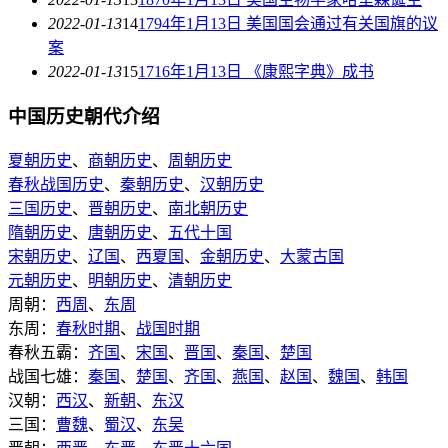
2022-01-13
14
1794年1月13日 美国国会通过有关国旗的议
案
2022-01-13
15
1716年1月13日 《康熙字典》成书
中国历史朝代介绍
夏朝历史
、
商朝历史
、
周朝历史
春秋战国历史
、
秦朝历史
、
汉朝历史
三国历史
、
晋朝历史
、
南北朝历史
隋朝历史
、
唐朝历史
、
五代十国
宋朝历史
、
辽国
、
西夏国
、
金朝历史
、
大蒙古国
元朝历史
、
明朝历史
、
清朝历史
周朝：
西周
、
东周
东周：
春秋时期
、
战国时期
春秋五霸：
齐国
、
宋国
、
晋国
、
秦国
、
楚国
战国七雄：
秦国
、
楚国
、
齐国
、
燕国
、
赵国
、
魏国
、
韩国
汉朝：
西汉
、
新朝
、
东汉
三国：
曹魏
、
蜀汉
、
东吴