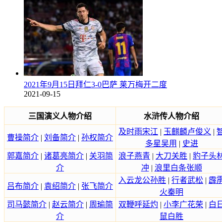
2021年9月15日拜仁3-0巴萨 莱万梅开二度
2021-09-15
三国演义人物介绍
水浒传人物介绍
及时雨宋江
|
玉麒麟卢俊义
|
曹操简介
|
刘备简介
|
孙权简介
多星吴用
|
史进
郭嘉简介
|
诸葛亮简介
|
关羽简
浪子燕青
|
大刀关胜
|
豹子头
介
冲
|
浪里白条张顺
入云龙公孙胜
|
行者武松
|
霹
吕布简介
|
袁绍简介
|
张飞简介
火秦明
司马懿简介
|
赵云简介
|
周瑜简
双鞭呼延灼
|
小李广花荣
|
白
介
鼠白胜