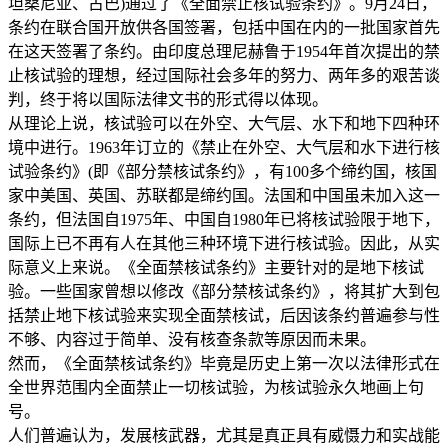
坦桑尼亚、古巴)通过了《全面禁止核试验条约》。9月24日，
条约在联合国开放供各国签署，包括中国在内的一批国家首先
在这天签署了条约。由印度总理尼赫鲁于1954年首次提出的禁
止核试验的理想，经过国际社会多年的努力、两年多的艰苦谈
判，终于将以国际法律文书的形式得以体现。
从理论上说，核试验可以在外空、大气层、水下和地下四种环
境中进行。1963年订立的《禁止在外空、大气层和水下进行核
试验条约》(即《部分禁核试条约》，有100多个缔约国，核国
家中美国、英国、苏联都是缔约国。法国和中国虽未加入这一
条约，但法国自1975年、中国自1980年已将核试验限于地下，
国际上已不再有人在其他三种环境下进行核试验。因此，从实
际意义上来说。《全面禁核试条约》主要针对的是地下核试
验。一些国家曾想以修改《部分禁核试条约》，将其扩大到包
括禁止地下核试验来实现全面禁核试，后因该条约普遍参与性
不够、内容过于简单、没有核查条款等原因而未果。
然而，《全面禁核试条约》毕竟是历史上第一次以法律形式在
全世界范围内全面禁止一切核试验，为核试验永久地画上句
号。
人们普遍认为，发展核武器，尤其是真正具有威慑力和实战能