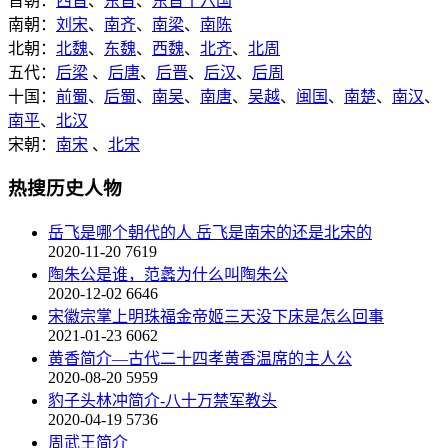
晋朝：
西晋
、
东晋
、
东晋十六国
南朝：
刘宋
、
南齐
、
南梁
、
南陈
北朝：
北魏
、
东魏
、
西魏
、
北齐
、
北周
五代：
后梁
、
后唐
、
后晋
、
后汉
、
后周
十国：
前蜀
、
后蜀
、
南吴
、
南唐
、
吴越
、
闽国
、
南楚
、
南汉
、
南平
、
北汉
宋朝：
南宋
、
北宋
热搜历史人物
岳飞是哪个朝代的人 岳飞是南宋的还是北宋的
2020-11-20
7619
陶朱公是谁，范蠡为什么叫陶朱公
2020-12-02
6646
宋徽宗掌上明珠福金帝姬三天没下床是怎么回事
2021-01-23
6062
黄香简介—古代二十四孝黄香温席的主人公
2020-08-20
5959
豹子头林冲简介-八十万禁军教头
2020-04-19
5736
周武王简介