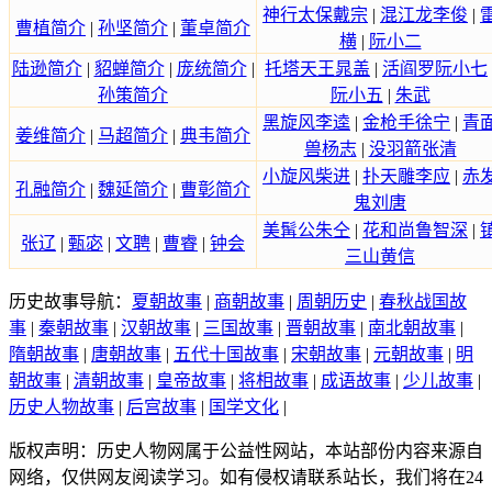
神行太保戴宗
|
混江龙李俊
|
曹植简介
|
孙坚简介
|
董卓简介
横
|
阮小二
陆逊简介
|
貂蝉简介
|
庞统简介
|
托塔天王晁盖
|
活阎罗阮小七
孙策简介
阮小五
|
朱武
黑旋风李逵
|
金枪手徐宁
|
青
姜维简介
|
马超简介
|
典韦简介
兽杨志
|
没羽箭张清
小旋风柴进
|
扑天雕李应
|
赤
孔融简介
|
魏延简介
|
曹彰简介
鬼刘唐
美髯公朱仝
|
花和尚鲁智深
|
张辽
|
甄宓
|
文聘
|
曹睿
|
钟会
三山黄信
历史故事导航：
夏朝故事
|
商朝故事
|
周朝历史
|
春秋战国故
事
|
秦朝故事
|
汉朝故事
|
三国故事
|
晋朝故事
|
南北朝故事
|
隋朝故事
|
唐朝故事
|
五代十国故事
|
宋朝故事
|
元朝故事
|
明
朝故事
|
清朝故事
|
皇帝故事
|
将相故事
|
成语故事
|
少儿故事
|
历史人物故事
|
后宫故事
|
国学文化
|
版权声明：历史人物网属于公益性网站，本站部份内容来源自
网络，仅供网友阅读学习。如有侵权请联系站长，我们将在24