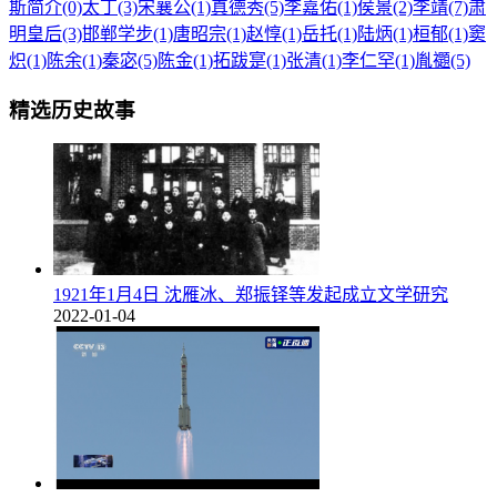
斯简介(0)
太丁(3)
宋襄公(1)
真德秀(5)
李嘉佑(1)
侯景(2)
李靖(7)
肃
明皇后(3)
邯郸学步(1)
唐昭宗(1)
赵惇(1)
岳托(1)
陆炳(1)
桓郁(1)
窦
炽(1)
陈余(1)
秦宓(5)
陈金(1)
拓跋寔(1)
张清(1)
李仁罕(1)
胤禵(5)
精选历史故事
1921年1月4日 沈雁冰、郑振铎等发起成立文学研究
2022-01-04