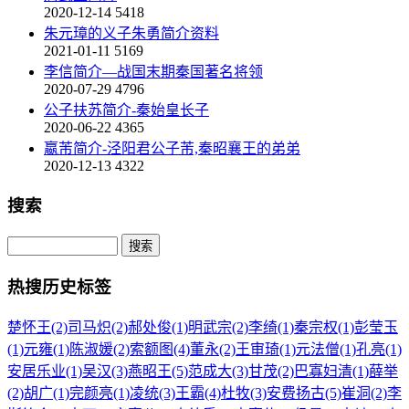
2020-12-14
5418
朱元璋的义子朱勇简介资料
2021-01-11
5169
李信简介—战国末期秦国著名将领
2020-07-29
4796
公子扶苏简介-秦始皇长子
2020-06-22
4365
嬴芾简介-泾阳君公子芾,秦昭襄王的弟弟
2020-12-13
4322
搜索
热搜历史标签
楚怀王(2)
司马炽(2)
郝处俊(1)
明武宗(2)
李绮(1)
秦宗权(1)
彭莹玉
(1)
元雍(1)
陈淑媛(2)
索额图(4)
董永(2)
王审琦(1)
元法僧(1)
孔亮(1)
安居乐业(1)
吴汉(3)
燕昭王(5)
范成大(3)
甘茂(2)
巴寡妇清(1)
薛举
(2)
胡广(1)
完颜亮(1)
凌统(3)
王霸(4)
杜牧(3)
安费扬古(5)
崔洞(2)
李