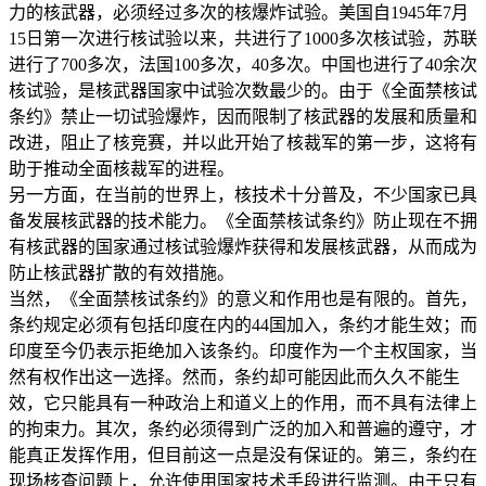
力的核武器，必须经过多次的核爆炸试验。美国自1945年7月
15日第一次进行核试验以来，共进行了1000多次核试验，苏联
进行了700多次，法国100多次，40多次。中国也进行了40余次
核试验，是核武器国家中试验次数最少的。由于《全面禁核试
条约》禁止一切试验爆炸，因而限制了核武器的发展和质量和
改进，阻止了核竞赛，并以此开始了核裁军的第一步，这将有
助于推动全面核裁军的进程。
另一方面，在当前的世界上，核技术十分普及，不少国家已具
备发展核武器的技术能力。《全面禁核试条约》防止现在不拥
有核武器的国家通过核试验爆炸获得和发展核武器，从而成为
防止核武器扩散的有效措施。
当然，《全面禁核试条约》的意义和作用也是有限的。首先，
条约规定必须有包括印度在内的44国加入，条约才能生效；而
印度至今仍表示拒绝加入该条约。印度作为一个主权国家，当
然有权作出这一选择。然而，条约却可能因此而久久不能生
效，它只能具有一种政治上和道义上的作用，而不具有法律上
的拘束力。其次，条约必须得到广泛的加入和普遍的遵守，才
能真正发挥作用，但目前这一点是没有保证的。第三，条约在
现场核查问题上，允许使用国家技术手段进行监测。由于只有