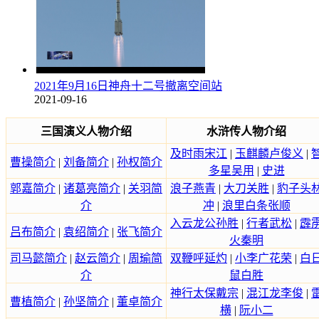
2021年9月16日神舟十二号撤离空间站
2021-09-16
三国演义人物介绍
水浒传人物介绍
及时雨宋江
|
玉麒麟卢俊义
|
曹操简介
|
刘备简介
|
孙权简介
多星吴用
|
史进
郭嘉简介
|
诸葛亮简介
|
关羽简
浪子燕青
|
大刀关胜
|
豹子头
介
冲
|
浪里白条张顺
入云龙公孙胜
|
行者武松
|
霹
吕布简介
|
袁绍简介
|
张飞简介
火秦明
司马懿简介
|
赵云简介
|
周瑜简
双鞭呼延灼
|
小李广花荣
|
白
介
鼠白胜
神行太保戴宗
|
混江龙李俊
|
曹植简介
|
孙坚简介
|
董卓简介
横
|
阮小二