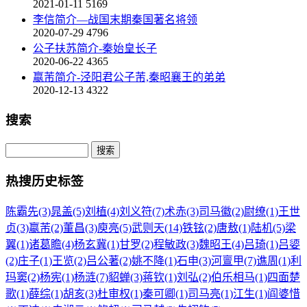
2021-01-11
5169
李信简介—战国末期秦国著名将领
2020-07-29
4796
公子扶苏简介-秦始皇长子
2020-06-22
4365
嬴芾简介-泾阳君公子芾,秦昭襄王的弟弟
2020-12-13
4322
搜索
热搜历史标签
陈霸先(3)
晁盖(5)
刘植(4)
刘义符(7)
术赤(3)
司马徽(2)
尉缭(1)
王世
贞(3)
嬴芾(2)
董昌(3)
庾亮(5)
武则天(14)
铁铉(2)
唐敖(1)
陆机(5)
梁
翼(1)
诸葛瞻(4)
杨玄冀(1)
甘罗(2)
程敏政(3)
魏昭王(4)
吕琦(1)
吕媭
(2)
庄子(1)
王览(2)
吕公著(2)
姚不降(1)
石申(3)
河亶甲(7)
谯周(1)
利
玛窦(2)
杨宪(1)
杨涟(7)
貂蝉(3)
蒋钦(1)
刘弘(2)
伯乐相马(1)
四面楚
歌(1)
薛综(1)
胡亥(3)
杜审权(1)
秦可卿(1)
司马亮(1)
江生(1)
阎婆惜