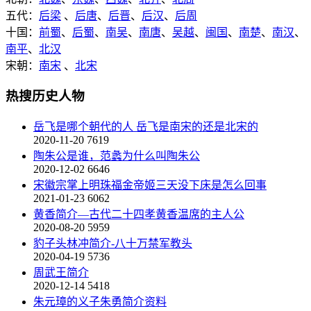
五代：
后梁
、
后唐
、
后晋
、
后汉
、
后周
十国：
前蜀
、
后蜀
、
南吴
、
南唐
、
吴越
、
闽国
、
南楚
、
南汉
、
南平
、
北汉
宋朝：
南宋
、
北宋
热搜历史人物
岳飞是哪个朝代的人 岳飞是南宋的还是北宋的
2020-11-20
7619
陶朱公是谁，范蠡为什么叫陶朱公
2020-12-02
6646
宋徽宗掌上明珠福金帝姬三天没下床是怎么回事
2021-01-23
6062
黄香简介—古代二十四孝黄香温席的主人公
2020-08-20
5959
豹子头林冲简介-八十万禁军教头
2020-04-19
5736
周武王简介
2020-12-14
5418
朱元璋的义子朱勇简介资料