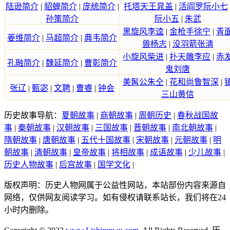
陆逊简介
|
貂蝉简介
|
庞统简介
|
托塔天王晁盖
|
活阎罗阮小七
孙策简介
阮小五
|
朱武
黑旋风李逵
|
金枪手徐宁
|
青
姜维简介
|
马超简介
|
典韦简介
兽杨志
|
没羽箭张清
小旋风柴进
|
扑天雕李应
|
赤
孔融简介
|
魏延简介
|
曹彰简介
鬼刘唐
美髯公朱仝
|
花和尚鲁智深
|
张辽
|
甄宓
|
文聘
|
曹睿
|
钟会
三山黄信
历史故事导航：
夏朝故事
|
商朝故事
|
周朝历史
|
春秋战国故
事
|
秦朝故事
|
汉朝故事
|
三国故事
|
晋朝故事
|
南北朝故事
|
隋朝故事
|
唐朝故事
|
五代十国故事
|
宋朝故事
|
元朝故事
|
明
朝故事
|
清朝故事
|
皇帝故事
|
将相故事
|
成语故事
|
少儿故事
|
历史人物故事
|
后宫故事
|
国学文化
|
版权声明：历史人物网属于公益性网站，本站部份内容来源自
网络，仅供网友阅读学习。如有侵权请联系站长，我们将在24
小时内删除。