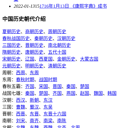
2022-01-13
15
1716年1月13日 《康熙字典》成书
中国历史朝代介绍
夏朝历史
、
商朝历史
、
周朝历史
春秋战国历史
、
秦朝历史
、
汉朝历史
三国历史
、
晋朝历史
、
南北朝历史
隋朝历史
、
唐朝历史
、
五代十国
宋朝历史
、
辽国
、
西夏国
、
金朝历史
、
大蒙古国
元朝历史
、
明朝历史
、
清朝历史
周朝：
西周
、
东周
东周：
春秋时期
、
战国时期
春秋五霸：
齐国
、
宋国
、
晋国
、
秦国
、
楚国
战国七雄：
秦国
、
楚国
、
齐国
、
燕国
、
赵国
、
魏国
、
韩国
汉朝：
西汉
、
新朝
、
东汉
三国：
曹魏
、
蜀汉
、
东吴
晋朝：
西晋
、
东晋
、
东晋十六国
南朝：
刘宋
、
南齐
、
南梁
、
南陈
北朝：
北魏
、
东魏
、
西魏
、
北齐
、
北周