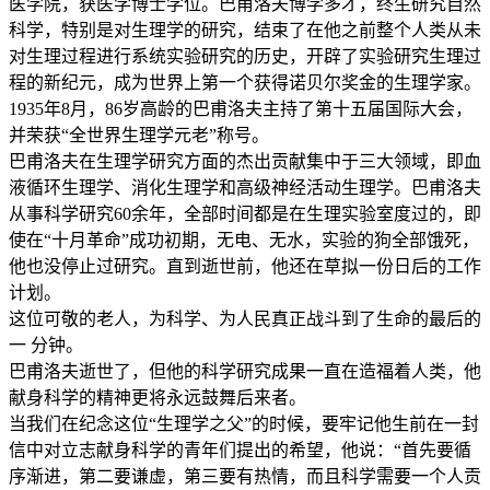
医学院，获医学博士学位。巴甫洛夫博学多才，终生研究自然
科学，特别是对生理学的研究，结束了在他之前整个人类从未
对生理过程进行系统实验研究的历史，开辟了实验研究生理过
程的新纪元，成为世界上第一个获得诺贝尔奖金的生理学家。
1935年8月，86岁高龄的巴甫洛夫主持了第十五届国际大会，
并荣获“全世界生理学元老”称号。
巴甫洛夫在生理学研究方面的杰出贡献集中于三大领域，即血
液循环生理学、消化生理学和高级神经活动生理学。巴甫洛夫
从事科学研究60余年，全部时间都是在生理实验室度过的，即
使在“十月革命”成功初期，无电、无水，实验的狗全部饿死，
他也没停止过研究。直到逝世前，他还在草拟一份日后的工作
计划。
这位可敬的老人，为科学、为人民真正战斗到了生命的最后的
一 分钟。
巴甫洛夫逝世了，但他的科学研究成果一直在造福着人类，他
献身科学的精神更将永远鼓舞后来者。
当我们在纪念这位“生理学之父”的时候，要牢记他生前在一封
信中对立志献身科学的青年们提出的希望，他说：“首先要循
序渐进，第二要谦虚，第三要有热情，而且科学需要一个人贡