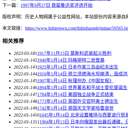
下一篇：
1997年9月27日 首届鲁迅奖评选开始
版权声明：历史人物网属于公益性网站，本站部份内容来源自
本文链接：
https://www.lishirenwu.com/lishishangdejintian/59565.h
相关推荐
2023-03-18
1
1917年11月15日 莫斯科武装起义胜利
2022-01-14
2
1940年1月14日 玛格丽特二世登基
2022-01-14
3
1925年1月14日 日本作家三岛由纪夫出生
2022-01-14
4
1916年1月14日 荷兰须德海水坝崩溃，造成
2022-01-14
5
1907年1月14日 秋瑾创办《中国女报》
2022-01-14
6
1894年1月14日 世界著名和平战士爱伦堡诞生
2022-01-14
7
1784年1月14日 美国独立战争正式结束
2022-01-14
8
1773年1月14日 英国外交官阿美士德出生
2022-01-14
9
1742年1月14日 英国天文学家哈雷逝世
2022-01-14
10
1045年1月14日 北宋设置榷场与西夏进行贸
2022-01-13
11
1904年1月13日 日本向俄国发出最后通碟