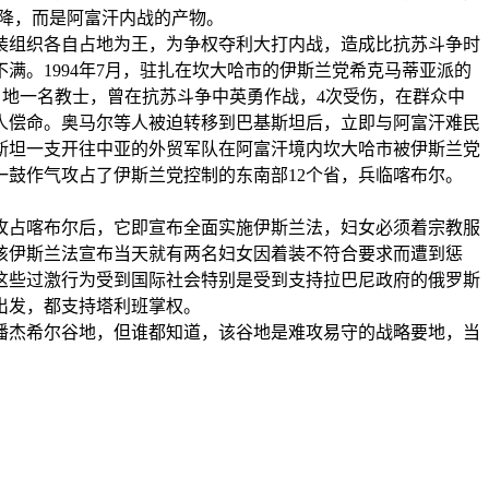
而降，而是阿富汗内战的产物。
武装组织各自占地为王，为争权夺利大打内战，造成比抗苏斗争时
。1994年7月，驻扎在坎大哈市的伊斯兰党希克马蒂亚派的
当地一名教士，曾在抗苏斗争中英勇作战，4次受伤，在群众中
人偿命。奥马尔等人被迫转移到巴基斯坦后，立即与阿富汗难民
基斯坦一支开往中亚的外贸军队在阿富汗境内坎大哈市被伊斯兰党
鼓作气攻占了伊斯兰党控制的东南部12个省，兵临喀布尔。
攻占喀布尔后，它即宣布全面实施伊斯兰法，妇女必须着宗教服
该伊斯兰法宣布当天就有两名妇女因着装不符合要求而遭到惩
这些过激行为受到国际社会特别是受到支持拉巴尼政府的俄罗斯
出发，都支持塔利班掌权。
潘杰希尔谷地，但谁都知道，该谷地是难攻易守的战略要地，当