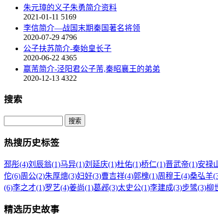
朱元璋的义子朱勇简介资料
2021-01-11
5169
李信简介—战国末期秦国著名将领
2020-07-29
4796
公子扶苏简介-秦始皇长子
2020-06-22
4365
嬴芾简介-泾阳君公子芾,秦昭襄王的弟弟
2020-12-13
4322
搜索
热搜历史标签
邳彤(4)
刘辰翁(1)
马异(1)
刘延庆(1)
杜佑(1)
桥仁(1)
晋武帝(1)
安禄山
佗(6)
周公(2)
朱厚熜(3)
妇好(3)
曹吉祥(4)
郭槐(1)
周穆王(4)
桑弘羊(3
(6)
李之才(1)
罗艺(4)
姜尚(1)
葛邲(3)
太史公(1)
李建成(3)
步骘(3)
柳世
精选历史故事