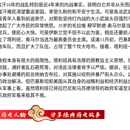
富汗16年的战乱特别是近4年来的内战事实，就明白它并非从天
万阿富汗难民渴望重返家园，享受久盼的和平安宁生活。可是各派
青年人看到前途渺茫，对那些坚持打内战的大小武装头目强烈不满
起了广大市民的异常愤怒。35岁的毛拉维·穆罕默德·奥马尔是
官兵，使民心大快。可是伊斯兰党不但不以此为鉴，相反还要抓
立了塔利班，奥马尔当选为最高委员会主席。适逢11月初，巴
救车队，而且扩大了队伍，占领了整个坎大哈市。接着，塔利班一
政权本身有很大的局限性。塔利班具有浓厚的原教旨主义思想，
断肢，通奸者乱石砸死等，对违反法律者将予以严惩。据说，在
办事处避难的前总统纳吉布拉，对其施以绞刑并暴尸街头示众。
的政治解决。但巴基斯坦和美国从其自身的战略利益和经济利益
从军事上看，虽然塔利班已将拉巴尼和马苏德领导的政府军逼至
灭政府军看来极其不易。