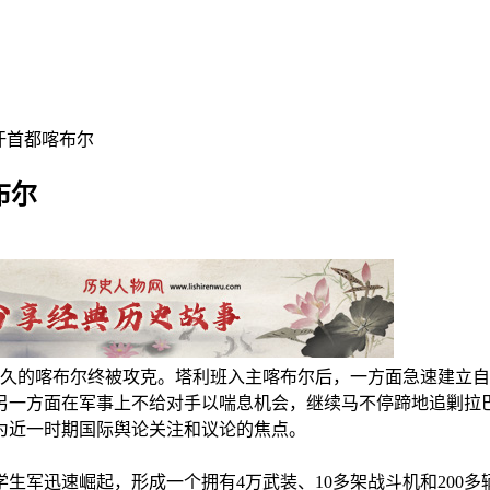
富汗首都喀布尔
布尔
个月之久的喀布尔终被攻克。塔利班入主喀布尔后，一方面急速建立
另一方面在军事上不给对手以喘息机会，继续马不停蹄地追剿拉
为近一时期国际舆论关注和议论的焦点。
学生军迅速崛起，形成一个拥有4万武装、10多架战斗机和200多