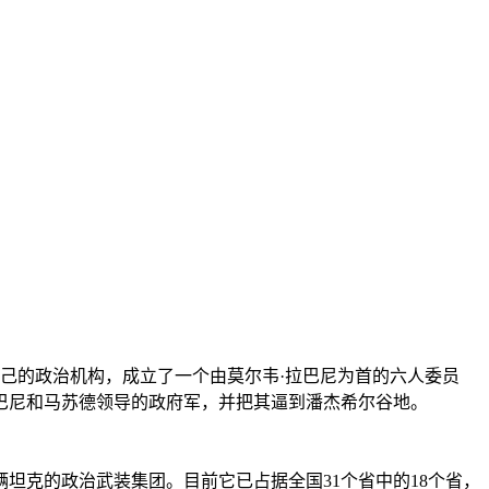
自己的政治机构，成立了一个由莫尔韦·拉巴尼为首的六人委员
巴尼和马苏德领导的政府军，并把其逼到潘杰希尔谷地。
辆坦克的政治武装集团。目前它已占据全国31个省中的18个省，