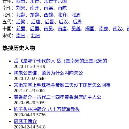
晋朝：
西晋
、
东晋
、
东晋十六国
南朝：
刘宋
、
南齐
、
南梁
、
南陈
北朝：
北魏
、
东魏
、
西魏
、
北齐
、
北周
五代：
后梁
、
后唐
、
后晋
、
后汉
、
后周
十国：
前蜀
、
后蜀
、
南吴
、
南唐
、
吴越
、
闽国
、
南楚
、
南汉
、
宋朝：
南宋
、
北宋
热搜历史人物
岳飞是哪个朝代的人 岳飞是南宋的还是北宋的
2020-11-20
7619
陶朱公是谁，范蠡为什么叫陶朱公
2020-12-02
6646
宋徽宗掌上明珠福金帝姬三天没下床是怎么回事
2021-01-23
6062
黄香简介—古代二十四孝黄香温席的主人公
2020-08-20
5959
豹子头林冲简介-八十万禁军教头
2020-04-19
5736
周武王简介
2020-12-14
5418