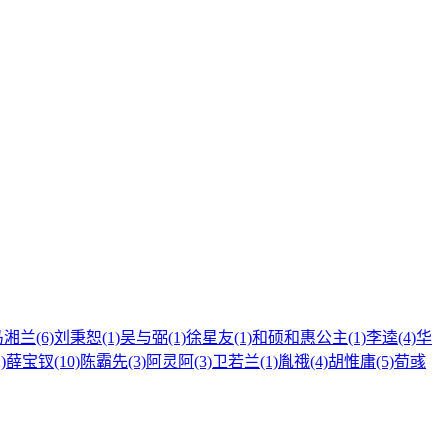
湘兰(6)
刘秉恕(1)
吴与弼(1)
徐星友(1)
和硕和惠公主(1)
李逵(4)
华
)
薛宝钗(10)
陈霸先(3)
阿灵阿(3)
卫若兰(1)
胤䄉(4)
胡惟庸(5)
荀彧