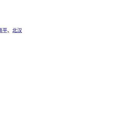
南平
、
北汉