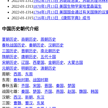
2022-01-13
12
1902年1月13日 苏联政治家，苏联总理马
2022-01-13
13
1870年1月13日 美国生物学家哈里森诞生
2022-01-13
14
1794年1月13日 美国国会通过有关国旗的议
2022-01-13
15
1716年1月13日 《康熙字典》成书
中国历史朝代介绍
夏朝历史
、
商朝历史
、
周朝历史
春秋战国历史
、
秦朝历史
、
汉朝历史
三国历史
、
晋朝历史
、
南北朝历史
隋朝历史
、
唐朝历史
、
五代十国
宋朝历史
、
辽国
、
西夏国
、
金朝历史
、
大蒙古国
元朝历史
、
明朝历史
、
清朝历史
周朝：
西周
、
东周
东周：
春秋时期
、
战国时期
春秋五霸：
齐国
、
宋国
、
晋国
、
秦国
、
楚国
战国七雄：
秦国
、
楚国
、
齐国
、
燕国
、
赵国
、
魏国
、
韩国
汉朝：
西汉
、
新朝
、
东汉
三国：
曹魏
、
蜀汉
、
东吴