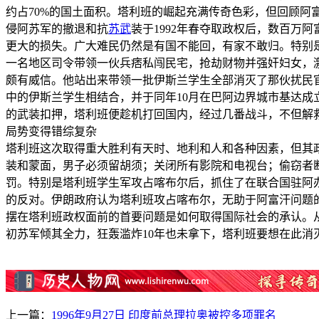
约占70%的国土面积。塔利班的崛起充满传奇色彩，但回顾阿
侵阿苏军的撤退和抗
苏武
装于1992年春夺取政权后，数百
更大的损失。广大难民仍然是有国不能回，有家不敢归。特别是
一名地区司令带领一伙兵痞私闯民宅，抢劫财物并强奸妇女，激
颇有威信。他站出来带领一批伊斯兰学生全部消灭了那伙扰民
中的伊斯兰学生相结合，并于同年10月在巴阿边界城市基达成
的武装扣押，塔利班便趁机打回国内，经过几番战斗，不但解
局势变得错综复杂
塔利班这次取得重大胜利有天时、地利和人和各种因素，但其
装和蒙面，男子必须留胡须；关闭所有影院和电视台；偷窃者
罚。特别是塔利班学生军攻占喀布尔后，抓住了在联合国驻阿
的反对。伊朗政府认为塔利班攻占喀布尔，无助于阿富汗问题
摆在塔利班政权面前的首要问题是如何取得国际社会的承认。
初苏军倾其全力，狂轰滥炸10年也未拿下，塔利班要想在此消
上一篇：
1996年9月27日 印度前总理拉奥被控多项罪名