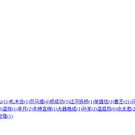
(11)
札木合(1)
司马馗(4)
郑成功(3)
过河拆桥(1)
单雄信(3)
曹丕(21)
马
)
温恢(1)
芈月(2)
丰绅宜绵(1)
大器晚成(1)
孙羌(2)
温庭筠(6)
佘太君(2
隆(1)