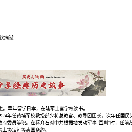
应钦病逝
3日生。早年留学日本，在陆军士官学校读书。
。1924年任黄埔军校教授部少将总教官、教导团团长。次年任国
政府委员等职。在蒋介石对中共根据地发动军事“围剿”时，任前
秦土协定》等卖国条约。