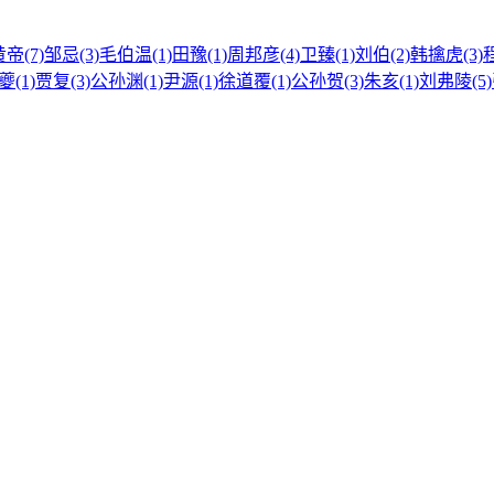
帝(7)
邹忌(3)
毛伯温(1)
田豫(1)
周邦彦(4)
卫臻(1)
刘伯(2)
韩擒虎(3)
程
夔(1)
贾复(3)
公孙渊(1)
尹源(1)
徐道覆(1)
公孙贺(3)
朱亥(1)
刘弗陵(5)