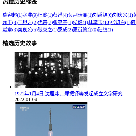
热搜历史标签
慕容超(1)
寇准(9)
杜夔(1)
蔡邕(4)
负荆请罪(1)
刘禹锡(6)
刘庆义(1)
黄
襄王(3)
王坦之(2)
代善(7)
张亮基(1)
侯健(1)
林黛玉(10)
张知白(1)
何
献章(3)
秦哀公(5)
张柬之(1)
罗成(2)
萧衍简介(0)
陆绩(1)
精选历史故事
1921年1月4日 沈雁冰、郑振铎等发起成立文学研究
2022-01-04