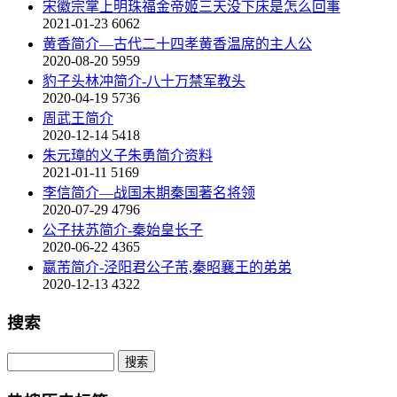
宋徽宗掌上明珠福金帝姬三天没下床是怎么回事
2021-01-23
6062
黄香简介—古代二十四孝黄香温席的主人公
2020-08-20
5959
豹子头林冲简介-八十万禁军教头
2020-04-19
5736
周武王简介
2020-12-14
5418
朱元璋的义子朱勇简介资料
2021-01-11
5169
李信简介—战国末期秦国著名将领
2020-07-29
4796
公子扶苏简介-秦始皇长子
2020-06-22
4365
嬴芾简介-泾阳君公子芾,秦昭襄王的弟弟
2020-12-13
4322
搜索