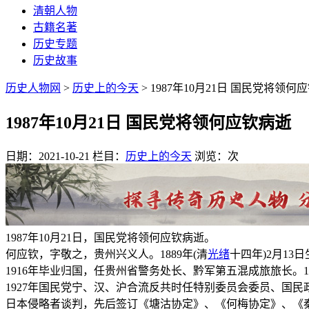
清朝人物
古籍名著
历史专题
历史故事
历史人物网
>
历史上的今天
> 1987年10月21日 国民党将领何
1987年10月21日 国民党将领何应钦病逝
日期：2021-10-21
栏目：
历史上的今天
浏览：
次
1987年10月21日，国民党将领何应钦病逝。
何应钦，字敬之，贵州兴义人。1889年(清
光绪
十四年)2月1
1916年毕业归国，任贵州省警务处长、黔军第五混成旅旅长
1927年国民党宁、汉、沪合流反共时任特别委员会委员、国民
日本侵略者谈判，先后签订《塘沽协定》、《何梅协定》、《