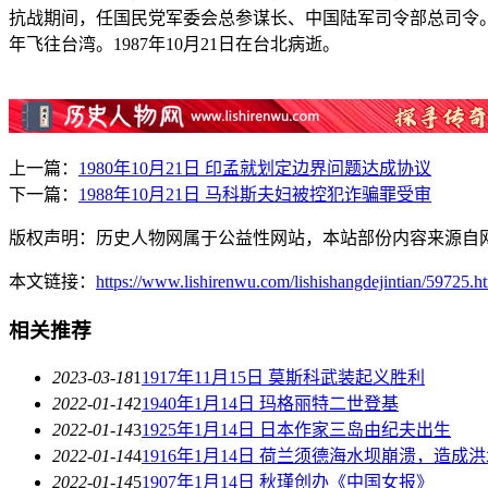
抗战期间，任国民党军委会总参谋长、中国陆军司令部总司令。19
年飞往台湾。1987年10月21日在台北病逝。
上一篇：
1980年10月21日 印孟就划定边界问题达成协议
下一篇：
1988年10月21日 马科斯夫妇被控犯诈骗罪受审
版权声明：历史人物网属于公益性网站，本站部份内容来源自
本文链接：
https://www.lishirenwu.com/lishishangdejintian/59725.h
相关推荐
2023-03-18
1
1917年11月15日 莫斯科武装起义胜利
2022-01-14
2
1940年1月14日 玛格丽特二世登基
2022-01-14
3
1925年1月14日 日本作家三岛由纪夫出生
2022-01-14
4
1916年1月14日 荷兰须德海水坝崩溃，造成
2022-01-14
5
1907年1月14日 秋瑾创办《中国女报》