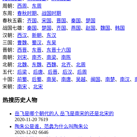
周朝：
西周
、
东周
东周：
春秋时期
、
战国时期
春秋五霸：
齐国
、
宋国
、
晋国
、
秦国
、
楚国
战国七雄：
秦国
、
楚国
、
齐国
、
燕国
、
赵国
、
魏国
、
韩国
汉朝：
西汉
、
新朝
、
东汉
三国：
曹魏
、
蜀汉
、
东吴
晋朝：
西晋
、
东晋
、
东晋十六国
南朝：
刘宋
、
南齐
、
南梁
、
南陈
北朝：
北魏
、
东魏
、
西魏
、
北齐
、
北周
五代：
后梁
、
后唐
、
后晋
、
后汉
、
后周
十国：
前蜀
、
后蜀
、
南吴
、
南唐
、
吴越
、
闽国
、
南楚
、
南汉
、
宋朝：
南宋
、
北宋
热搜历史人物
岳飞是哪个朝代的人 岳飞是南宋的还是北宋的
2020-11-20
7619
陶朱公是谁，范蠡为什么叫陶朱公
2020-12-02
6646