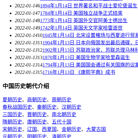
2022-01-14
6
1894年1月14日 世界著名和平战士爱伦堡诞生
2022-01-14
7
1784年1月14日 美国独立战争正式结束
2022-01-14
8
1773年1月14日 英国外交官阿美士德出生
2022-01-14
9
1742年1月14日 英国天文学家哈雷逝世
2022-01-14
10
1045年1月14日 北宋设置榷场与西夏进行贸
2022-01-13
11
1904年1月13日 日本向俄国发出最后通碟
2022-01-13
12
1902年1月13日 苏联政治家，苏联总理马
2022-01-13
13
1870年1月13日 美国生物学家哈里森诞生
2022-01-13
14
1794年1月13日 美国国会通过有关国旗的议
2022-01-13
15
1716年1月13日 《康熙字典》成书
中国历史朝代介绍
夏朝历史
、
商朝历史
、
周朝历史
春秋战国历史
、
秦朝历史
、
汉朝历史
三国历史
、
晋朝历史
、
南北朝历史
隋朝历史
、
唐朝历史
、
五代十国
宋朝历史
、
辽国
、
西夏国
、
金朝历史
、
大蒙古国
元朝历史
、
明朝历史
、
清朝历史