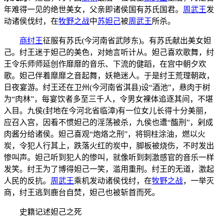
年难得一见的绝世美女，父亲即诸侯国有苏氏国君。
周武王
发
动诸侯伐纣，在
牧野之战
中
苏妲己
被
周武王
所杀。
商纣王
征服有苏氏(今河南省武陟东)。有苏氏献出美女妲
己。纣王迷于妲己的美色，对她言听计从。妲己喜欢歌舞，纣
王令乐师师延创作靡靡的音乐、下流的健蹈，在宫中朝夕欢
歌。妲己伴着靡靡之音起舞，妖艳迷人。于是纣王荒理朝政，
日夜宴游。纣王还在卫州(今河南省淇县)设“酒池”，悬肉于树
为“肉林”，每宴饮者多至三千人，令男女裸体追逐其间，不堪
入目。九侯(封地在今河北省临漳)有一位女儿长得十分美丽，
应召入宫，因看不惯妲己的淫荡被杀，九侯也遭“醢刑”，剁成
肉酱分给诸侯。妲己喜观“炮烙之刑”，将铜柱涂油，燃以火
炭，令犯人行其上，跌落火红的炭中，脚板被烧伤，不时发出
惨叫声。妲己听到犯人的惨叫，就像听到刺激感官的音乐一样
发笑。纣王为了博得妲己一笑，滥用重刑。纣王的无道，激起
人民的反抗。
周武王
乘机发动诸侯伐纣，在
牧野之战
，一举灭
商，纣王逃到鹿台自焚，妲己也被斩首而死。
史籍记述妲己之死