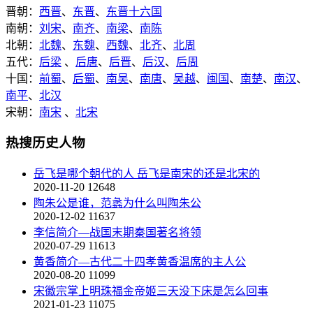
晋朝：
西晋
、
东晋
、
东晋十六国
南朝：
刘宋
、
南齐
、
南梁
、
南陈
北朝：
北魏
、
东魏
、
西魏
、
北齐
、
北周
五代：
后梁
、
后唐
、
后晋
、
后汉
、
后周
十国：
前蜀
、
后蜀
、
南吴
、
南唐
、
吴越
、
闽国
、
南楚
、
南汉
、
南平
、
北汉
宋朝：
南宋
、
北宋
热搜历史人物
岳飞是哪个朝代的人 岳飞是南宋的还是北宋的
2020-11-20
12648
陶朱公是谁，范蠡为什么叫陶朱公
2020-12-02
11637
李信简介—战国末期秦国著名将领
2020-07-29
11613
黄香简介—古代二十四孝黄香温席的主人公
2020-08-20
11099
宋徽宗掌上明珠福金帝姬三天没下床是怎么回事
2021-01-23
11075