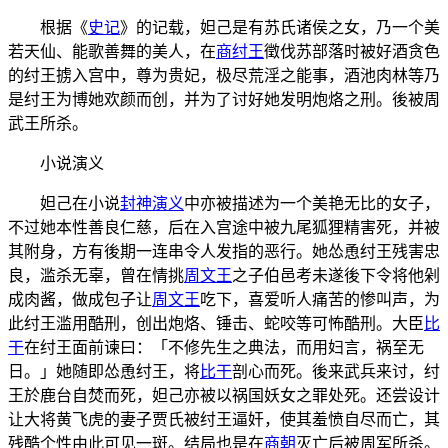
根据《
史记
》的记载，妲己是有苏氏诸侯之女，乃一个美
若天仙、能歌善舞的美人，在
商纣王
徵伐苏部落时被好酒贪色
的纣王掳入宫中，尊为贵妃，极尽荒淫之能事，酒池肉林等乃
是纣王为博她欢颜而创，并为了讨好她发明炮烙之刑。後被周
武王所杀。
小说演义
妲己在小说
封神演义
中亦被描述为一个美艳无比的女子，
不过她本性善良仁慈，后在入宫途中被九尾狐狸精害死，并被
其附身，方有後期一连串令人发指的恶行。她怂恿纣王残害忠
良，滥杀无辜，曾在情挑
周文王
之子伯邑考未遂後下令将他剁
成肉酱，做成包子让
周文王
吃下，喜爱听人痛苦的惨叫声，为
此纣王滥用酷刑，创出炮烙、锤击、蛇咬等可怖酷刑。大臣
比
干
在纣王面前谏曰：「不修先生之典法，而用妇言，祸至无
日。」她随即怂恿纣王，将
比干
剖心而死。後来武兵来讨，纣
王於鹿台自焚而死，妲己亦被以祸国妖女之罪处死。还尝设计
让大将黄飞虎的妻子贾氏被纣王逼奸，使其羞愤自尽而亡，其
残酷个性由此可见一斑。结局也是在
商朝
灭亡后被周军所杀。