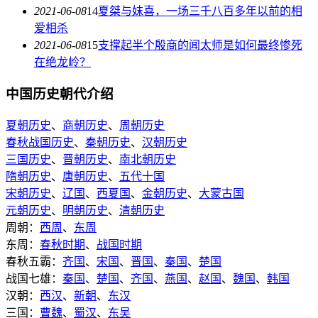
2021-06-08
14
夏桀与妺喜，一场三千八百多年以前的相
爱相杀
2021-06-08
15
支撑起半个殷商的闻太师是如何最终惨死
在绝龙岭？
中国历史朝代介绍
夏朝历史
、
商朝历史
、
周朝历史
春秋战国历史
、
秦朝历史
、
汉朝历史
三国历史
、
晋朝历史
、
南北朝历史
隋朝历史
、
唐朝历史
、
五代十国
宋朝历史
、
辽国
、
西夏国
、
金朝历史
、
大蒙古国
元朝历史
、
明朝历史
、
清朝历史
周朝：
西周
、
东周
东周：
春秋时期
、
战国时期
春秋五霸：
齐国
、
宋国
、
晋国
、
秦国
、
楚国
战国七雄：
秦国
、
楚国
、
齐国
、
燕国
、
赵国
、
魏国
、
韩国
汉朝：
西汉
、
新朝
、
东汉
三国：
曹魏
、
蜀汉
、
东吴