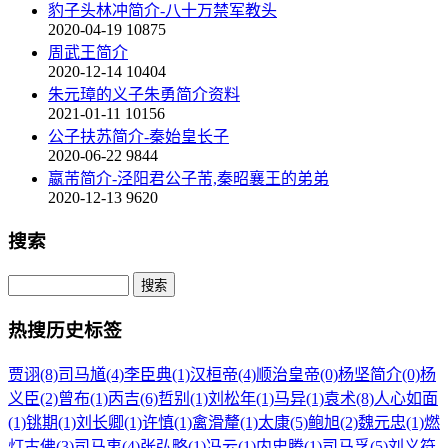
豹子头林冲简介-八十万禁军教头
2020-04-19
10875
周武王简介
2020-12-14
10404
朱元璋的义子朱勇简介资料
2021-01-11
10156
公子扶苏简介-秦始皇长子
2020-06-22
9844
嬴芾简介-泾阳君公子芾,秦昭襄王的弟弟
2020-12-13
9620
搜索
热搜历史标签
贾诩(8)
司马馗(4)
李臣典(1)
汉桓帝(4)
顺治皇帝(0)
杨坚简介(0)
杨
义臣(2)
曾布(1)
丙吉(6)
哲别(1)
刘松年(1)
马异(1)
袁术(8)
人心如面
(1)
铫期(1)
刘长卿(1)
许慎(1)
禽滑釐(1)
太康(5)
鲍旭(2)
魏元忠(1)
燃
灯古佛(3)
司马衷(4)
张弘略(1)
冯云(1)
内史腾(1)
司马孚(5)
刘义符