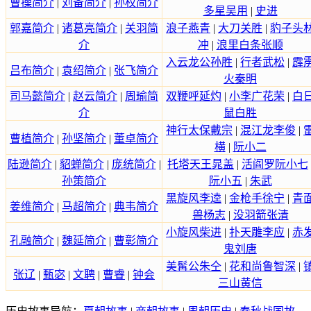
曹操简介
|
刘备简介
|
孙权简介
多星吴用
|
史进
郭嘉简介
|
诸葛亮简介
|
关羽简
浪子燕青
|
大刀关胜
|
豹子头
介
冲
|
浪里白条张顺
入云龙公孙胜
|
行者武松
|
霹
吕布简介
|
袁绍简介
|
张飞简介
火秦明
司马懿简介
|
赵云简介
|
周瑜简
双鞭呼延灼
|
小李广花荣
|
白
介
鼠白胜
神行太保戴宗
|
混江龙李俊
|
曹植简介
|
孙坚简介
|
董卓简介
横
|
阮小二
陆逊简介
|
貂蝉简介
|
庞统简介
|
托塔天王晁盖
|
活阎罗阮小七
孙策简介
阮小五
|
朱武
黑旋风李逵
|
金枪手徐宁
|
青
姜维简介
|
马超简介
|
典韦简介
兽杨志
|
没羽箭张清
小旋风柴进
|
扑天雕李应
|
赤
孔融简介
|
魏延简介
|
曹彰简介
鬼刘唐
美髯公朱仝
|
花和尚鲁智深
|
张辽
|
甄宓
|
文聘
|
曹睿
|
钟会
三山黄信