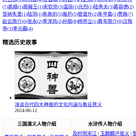
(7)
高顺(1)
周赧王(1)
宋钦宗(3)
温琼(1)
元烈(1)
陆秀夫(3)
慕容德(2)
答纳失里(1)
陆羽(1)
朱高炽(5)
胤礽(5)
管道升(2)
朱亨嘉(1)
贾赦(7)
赵云简介(0)
张永(2)
李淳风(2)
孙膑(8)
杨师立(1)
典韦简介(0)
汉殇
帝(3)
李元霸(4)
精选历史故事
浅谈古代四大神兽的文化内涵与象征意义
2024-06-12
三国演义人物介绍
水浒传人物介绍
及时雨宋江
|
玉麒麟卢俊义
|