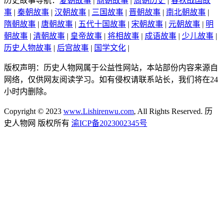
历史故事导航：
夏朝故事
|
商朝故事
|
周朝历史
|
春秋战国故
事
|
秦朝故事
|
汉朝故事
|
三国故事
|
晋朝故事
|
南北朝故事
|
隋朝故事
|
唐朝故事
|
五代十国故事
|
宋朝故事
|
元朝故事
|
明
朝故事
|
清朝故事
|
皇帝故事
|
将相故事
|
成语故事
|
少儿故事
|
历史人物故事
|
后宫故事
|
国学文化
|
版权声明：历史人物网属于公益性网站，本站部份内容来源自
网络，仅供网友阅读学习。如有侵权请联系站长，我们将在24
小时内删除。
Copyright © 2023
www.Lishirenwu.com
, All Rights Reserved. 历
史人物网 版权所有
渝ICP备2023002345号