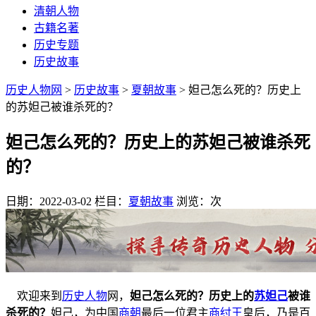
清朝人物
古籍名著
历史专题
历史故事
历史人物网
>
历史故事
>
夏朝故事
> 妲己怎么死的？历史上
的苏妲己被谁杀死的？
妲己怎么死的？历史上的苏妲己被谁杀死
的？
日期：2022-03-02
栏目：
夏朝故事
浏览：
次
欢迎来到
历史人物
网，
妲己怎么死的？历史上的
苏妲己
被谁
杀死的？
妲己，为中国
商朝
最后一位君主
商纣王
皇后，乃是百