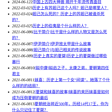
2024-06-12
2
中国上古四大神兽 揭开千年流传真面目
2022-03-02
3
历史上有苏妲己这个人吗？妲己是哪里人？
2022-03-02
4
妲己怎么死的？历史上的苏妲己被谁杀死
的？
2022-03-02
5
历史上的伯夷是个什么样的人？
2021-06-08
6
[比干简介]比干是什么样的人物又是怎么死
的？
2021-06-08
7
[伊尹简介]伊尹放太甲是什么故事
2021-06-08
8
[妲己简介]与妲己相关的传说故事
2021-06-08
9
[历史上真实的夏桀]历史上的夏桀做过哪些
暴行
2021-06-08
10
[姒中康]姒启之子，太康之弟，夏朝第四任
君主
2021-06-08
11
妹喜：历史上第一个女“间谍”，她落了个什
么样的的结局？
2021-06-08
12
[夏桀和妺喜的故事]妺喜的来历妺喜是如何
成为压倒夏朝的最后
2021-06-08
13
夏朝统治将近500年，历经14代17王，你为
什么只记住了夏桀？