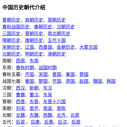
中国历史朝代介绍
夏朝历史
、
商朝历史
、
周朝历史
春秋战国历史
、
秦朝历史
、
汉朝历史
三国历史
、
晋朝历史
、
南北朝历史
隋朝历史
、
唐朝历史
、
五代十国
宋朝历史
、
辽国
、
西夏国
、
金朝历史
、
大蒙古国
元朝历史
、
明朝历史
、
清朝历史
周朝：
西周
、
东周
东周：
春秋时期
、
战国时期
春秋五霸：
齐国
、
宋国
、
晋国
、
秦国
、
楚国
战国七雄：
秦国
、
楚国
、
齐国
、
燕国
、
赵国
、
魏国
、
韩国
汉朝：
西汉
、
新朝
、
东汉
三国：
曹魏
、
蜀汉
、
东吴
晋朝：
西晋
、
东晋
、
东晋十六国
南朝：
刘宋
、
南齐
、
南梁
、
南陈
北朝：
北魏
、
东魏
、
西魏
、
北齐
、
北周
五代：
后梁
、
后唐
、
后晋
、
后汉
、
后周