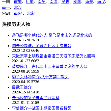
十国：
前蜀
、
后蜀
、
南吴
、
南唐
、
吴越
、
闽国
、
南楚
、
南汉
、
南平
、
北汉
宋朝：
南宋
、
北宋
热搜历史人物
岳飞是哪个朝代的人 岳飞是南宋的还是北宋的
2020-11-20
7619
陶朱公是谁，范蠡为什么叫陶朱公
2020-12-02
6646
宋徽宗掌上明珠福金帝姬三天没下床是怎么回事
2021-01-23
6062
黄香简介—古代二十四孝黄香温席的主人公
2020-08-20
5959
豹子头林冲简介-八十万禁军教头
2020-04-19
5736
周武王简介
2020-12-14
5418
朱元璋的义子朱勇简介资料
2021-01-11
5169
李信简介—战国末期秦国著名将领