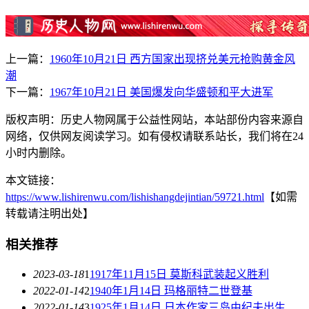
上一篇：
1960年10月21日 西方国家出现挤兑美元抢购黄金风
潮
下一篇：
1967年10月21日 美国爆发向华盛顿和平大进军
版权声明：历史人物网属于公益性网站，本站部份内容来源自
网络，仅供网友阅读学习。如有侵权请联系站长，我们将在24
小时内删除。
本文链接：
https://www.lishirenwu.com/lishishangdejintian/59721.html
【如需
转载请注明出处】
相关推荐
2023-03-18
1
1917年11月15日 莫斯科武装起义胜利
2022-01-14
2
1940年1月14日 玛格丽特二世登基
2022-01-14
3
1925年1月14日 日本作家三岛由纪夫出生