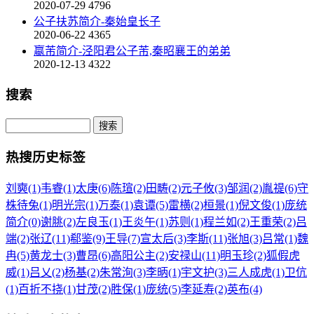
2020-07-29
4796
公子扶苏简介-秦始皇长子
2020-06-22
4365
嬴芾简介-泾阳君公子芾,秦昭襄王的弟弟
2020-12-13
4322
搜索
热搜历史标签
刘奭(1)
韦睿(1)
太庚(6)
陈瑄(2)
田畴(2)
元子攸(3)
邹润(2)
胤禔(6)
守
株待兔(1)
明光宗(1)
万泰(1)
袁谭(5)
雷横(2)
桓景(1)
倪文俊(1)
庞统
简介(0)
谢脁(2)
左良玉(1)
王炎午(1)
苏则(1)
程兰如(2)
王重荣(2)
吕
端(2)
张辽(11)
郗鉴(9)
王导(7)
宣太后(3)
李斯(11)
张旭(3)
吕常(1)
魏
冉(5)
黄龙士(3)
曹昂(6)
高阳公主(2)
安禄山(11)
明玉珍(2)
狐假虎
威(1)
吕乂(2)
杨基(2)
朱常洵(3)
李昞(1)
宇文护(3)
三人成虎(1)
卫伉
(1)
百折不挠(1)
甘茂(2)
胜保(1)
庞统(5)
李延寿(2)
英布(4)