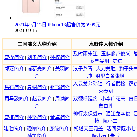
2021年9月15日 iPhone13起售价为5999元
2021-09-15
三国演义人物介绍
水浒传人物介绍
及时雨宋江
|
玉麒麟卢俊义
|
曹操简介
|
刘备简介
|
孙权简介
多星吴用
|
史进
郭嘉简介
|
诸葛亮简介
|
关羽简
浪子燕青
|
大刀关胜
|
豹子头
介
冲
|
浪里白条张顺
入云龙公孙胜
|
行者武松
|
霹
吕布简介
|
袁绍简介
|
张飞简介
火秦明
司马懿简介
|
赵云简介
|
周瑜简
双鞭呼延灼
|
小李广花荣
|
白
介
鼠白胜
神行太保戴宗
|
混江龙李俊
|
曹植简介
|
孙坚简介
|
董卓简介
横
|
阮小二
陆逊简介
|
貂蝉简介
|
庞统简介
|
托塔天王晁盖
|
活阎罗阮小七
孙策简介
阮小五
|
朱武