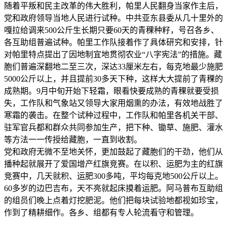
随着平叛和民主改革的伟大胜利，帕里人民翻身当家作主后，
党和政府领导当地人民进行试种。中共亚东县委从几十里外的
嘎拉给调来500公斤生长期只要60天的青稞种籽，号召各乡、
各互助组普遍试种。帕里工作队接着作了具体研究和安排，针
对帕里特点提出了因地制宜地贯彻农业“八字宪法”的措施。藏
胞们普遍深翻地二至三次，深达33厘米左右，每克地最少施肥
5000公斤以上，并且提前30多天下种，这样大大提前了青稞的
成熟期。9月中旬开始下轻霜，眼看快要成熟的青稞就要受损
失，工作队和气象站又领导大家用烟熏的办法，有效地战胜了
寒霜的袭击。在整个试种过程中，工作队和帕里各机关干部、
驻军官兵都和群众共同参加生产，把下种、锄草、施肥、灌水
等方法一一传授给藏胞，一直到收割。
党和政府无微不至地关怀，更加鼓起了藏胞们的干劲，他们从
播种起就展开了爱国增产红旗竞赛。在以积、运肥为主的红旗
竞赛中，几天就积、运肥300多吨，平均每克地500公斤以上。
60多岁的边巴吉布，天不亮就起床摸着运肥。阿马普布互助组
的组员们晚上点着灯挖肥泥。他们把每块试验地都视如珍宝，
作到了精耕细作。各乡、组都有专人轮流看守和管理。