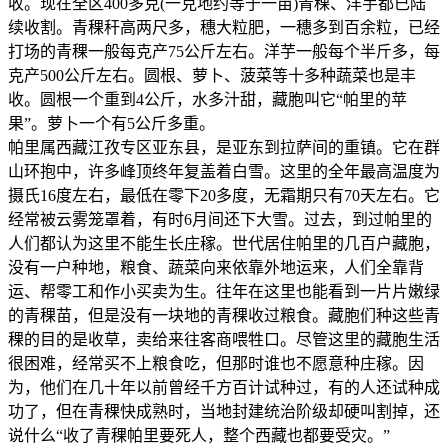
收。现在全区400多克(一克地约等于一亩)青稞、洋芋都已陆
续收割。青稞秆高两尺多，穗大粒肥，一穗多到百余粒，已经
打场的青稞一般每克产75公斤左右。洋芋一般每个半斤多，每
克产500公斤左右。圆根、萝卜、菠菜等十多种蔬菜也是丰
收。圆根一个重到4公斤，水多汁甜，藏胞叫它“帕里的苹
果”。萝卜一个有5公斤多重。
帕里属西藏江孜专区亚东县，是亚东到拉萨间的重镇。它在群
山环抱中，许多峰顶终年复盖着白雪。这里的全年最高温度为
摄氏16度左右，最低在零下20多度，无霜期只有70天左右。它
经常被云雾笼罩着，有时6月间还下大雪。过去，到过帕里的
人们都认为这里不能生长庄稼。世代居住帕里的几百户藏胞，
没有一户种地，粮食、蔬菜向来依靠外地运来，人们全靠背
运、帮零工和作小买卖为生。往年在这里也能看到一片片嫩绿
的青稞苗，但是没有一块地的青稞收过粮食。藏胞们种这些青
稞的目的是收草，卖给来往客商喂牲口。尽管这里的藏胞生活
很困难，经常买不上粮食吃，但那时谁也不愿意种庄稼。因
为，他们在几十年以前曾经千方百计试种过，有的人还试种成
功了，但在青稞快成熟时，当地封建统治阶级却硬叫割掉，还
说什么“收了青稞帕里要死人，整个西藏也都要受灾。”