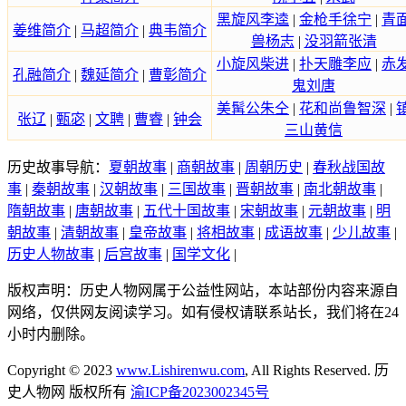
黑旋风李逵
|
金枪手徐宁
|
青
姜维简介
|
马超简介
|
典韦简介
兽杨志
|
没羽箭张清
小旋风柴进
|
扑天雕李应
|
赤
孔融简介
|
魏延简介
|
曹彰简介
鬼刘唐
美髯公朱仝
|
花和尚鲁智深
|
张辽
|
甄宓
|
文聘
|
曹睿
|
钟会
三山黄信
历史故事导航：
夏朝故事
|
商朝故事
|
周朝历史
|
春秋战国故
事
|
秦朝故事
|
汉朝故事
|
三国故事
|
晋朝故事
|
南北朝故事
|
隋朝故事
|
唐朝故事
|
五代十国故事
|
宋朝故事
|
元朝故事
|
明
朝故事
|
清朝故事
|
皇帝故事
|
将相故事
|
成语故事
|
少儿故事
|
历史人物故事
|
后宫故事
|
国学文化
|
版权声明：历史人物网属于公益性网站，本站部份内容来源自
网络，仅供网友阅读学习。如有侵权请联系站长，我们将在24
小时内删除。
Copyright © 2023
www.Lishirenwu.com
, All Rights Reserved. 历
史人物网 版权所有
渝ICP备2023002345号