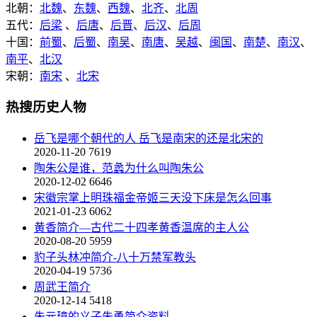
北朝：
北魏
、
东魏
、
西魏
、
北齐
、
北周
五代：
后梁
、
后唐
、
后晋
、
后汉
、
后周
十国：
前蜀
、
后蜀
、
南吴
、
南唐
、
吴越
、
闽国
、
南楚
、
南汉
、
南平
、
北汉
宋朝：
南宋
、
北宋
热搜历史人物
岳飞是哪个朝代的人 岳飞是南宋的还是北宋的
2020-11-20
7619
陶朱公是谁，范蠡为什么叫陶朱公
2020-12-02
6646
宋徽宗掌上明珠福金帝姬三天没下床是怎么回事
2021-01-23
6062
黄香简介—古代二十四孝黄香温席的主人公
2020-08-20
5959
豹子头林冲简介-八十万禁军教头
2020-04-19
5736
周武王简介
2020-12-14
5418
朱元璋的义子朱勇简介资料