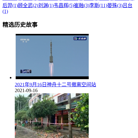
后羿(1)
顾全武(2)
刘渊(1)
韦昌辉(5)
崔融(3)
李斯(11)
晏殊(3)
吕台
(1)
精选历史故事
2021年9月16日神舟十二号撤离空间站
2021-09-16