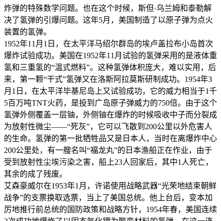
炸弹的特殊数学问题。也在这个时候，斯但·乌兰姆和泰勒解
决了氢弹的引爆问题。这年5月，美国制造了以原子弹为点火
装置的氢弹。
1952年11月1日，在太平洋马绍尔群岛的埃卢盖拉布小岛首次
爆炸试验成功。美国在1952年11月试验的氢弹采用的是液体重
氢和三重氢的“温式燃料”。这种氢弹体积庞大，难以实用，后
来，第一颗“干式”氢弹又在洛斯阿拉莫斯研制成功。1954年3
月1日，在太平洋毕基尼岛上又试验成功，它的威力相当于1千
5百万吨TNT火药，是投到广岛原子弹威力的750倍。由于这个
氢弹外侧覆盖一层铀，外侧铀在爆炸的时候吸收中子而分裂成
为放射性微尘——“死灰”，它可以飞散到200公里以外危害人
的生命。氢弹的第一批牺牲品又是日本人，当时在离爆炸中心
200公里处，有一艘名叫“福龙丸”的日本渔船正在作业，由于
受到放射性尘埃污染之害，船上23人回家后，其中1人死亡，
其余的成了残废。
艾森豪威尔在1953年1月，许诺使用战略武器“光荣地结束朝鲜
战争”的支票换取选票，当上了美国总统。他上台后，变本加
厉地推行前总统的国防政策和战略方针，1954年春，美国连续