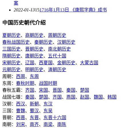
案
2022-01-13
15
1716年1月13日 《康熙字典》成书
中国历史朝代介绍
夏朝历史
、
商朝历史
、
周朝历史
春秋战国历史
、
秦朝历史
、
汉朝历史
三国历史
、
晋朝历史
、
南北朝历史
隋朝历史
、
唐朝历史
、
五代十国
宋朝历史
、
辽国
、
西夏国
、
金朝历史
、
大蒙古国
元朝历史
、
明朝历史
、
清朝历史
周朝：
西周
、
东周
东周：
春秋时期
、
战国时期
春秋五霸：
齐国
、
宋国
、
晋国
、
秦国
、
楚国
战国七雄：
秦国
、
楚国
、
齐国
、
燕国
、
赵国
、
魏国
、
韩国
汉朝：
西汉
、
新朝
、
东汉
三国：
曹魏
、
蜀汉
、
东吴
晋朝：
西晋
、
东晋
、
东晋十六国
南朝：
刘宋
、
南齐
、
南梁
、
南陈