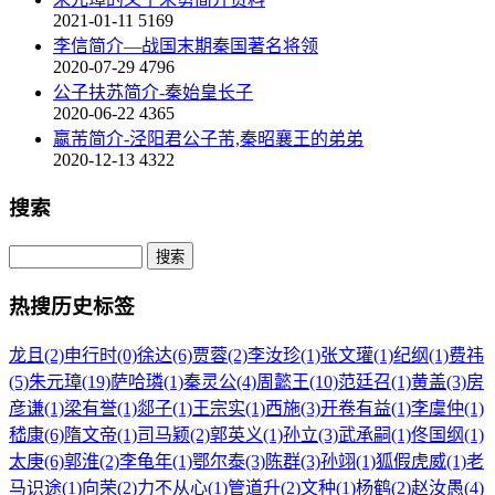
2021-01-11
5169
李信简介—战国末期秦国著名将领
2020-07-29
4796
公子扶苏简介-秦始皇长子
2020-06-22
4365
嬴芾简介-泾阳君公子芾,秦昭襄王的弟弟
2020-12-13
4322
搜索
热搜历史标签
龙且(2)
申行时(0)
徐达(6)
贾蓉(2)
李汝珍(1)
张文瓘(1)
纪纲(1)
费祎
(5)
朱元璋(19)
萨哈璘(1)
秦灵公(4)
周懿王(10)
范廷召(1)
黄盖(3)
房
彦谦(1)
梁有誉(1)
郯子(1)
王宗实(1)
西施(3)
开卷有益(1)
李虞仲(1)
嵇康(6)
隋文帝(1)
司马颖(2)
郭英义(1)
孙立(3)
武承嗣(1)
佟国纲(1)
太庚(6)
郭淮(2)
李龟年(1)
鄂尔泰(3)
陈群(3)
孙翊(1)
狐假虎威(1)
老
马识途(1)
向荣(2)
力不从心(1)
管道升(2)
文种(1)
杨鹤(2)
赵汝愚(4)