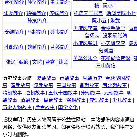
曹植简介
|
孙坚简介
|
董卓简介
横
|
阮小二
陆逊简介
|
貂蝉简介
|
庞统简介
|
托塔天王晁盖
|
活阎罗阮小七
孙策简介
阮小五
|
朱武
黑旋风李逵
|
金枪手徐宁
|
青
姜维简介
|
马超简介
|
典韦简介
兽杨志
|
没羽箭张清
小旋风柴进
|
扑天雕李应
|
赤
孔融简介
|
魏延简介
|
曹彰简介
鬼刘唐
美髯公朱仝
|
花和尚鲁智深
|
张辽
|
甄宓
|
文聘
|
曹睿
|
钟会
三山黄信
历史故事导航：
夏朝故事
|
商朝故事
|
周朝历史
|
春秋战国故
事
|
秦朝故事
|
汉朝故事
|
三国故事
|
晋朝故事
|
南北朝故事
|
隋朝故事
|
唐朝故事
|
五代十国故事
|
宋朝故事
|
元朝故事
|
明
朝故事
|
清朝故事
|
皇帝故事
|
将相故事
|
成语故事
|
少儿故事
|
历史人物故事
|
后宫故事
|
国学文化
|
版权声明：历史人物网属于公益性网站，本站部份内容来源自
网络，仅供网友阅读学习。如有侵权请联系站长，我们将在24
小时内删除。