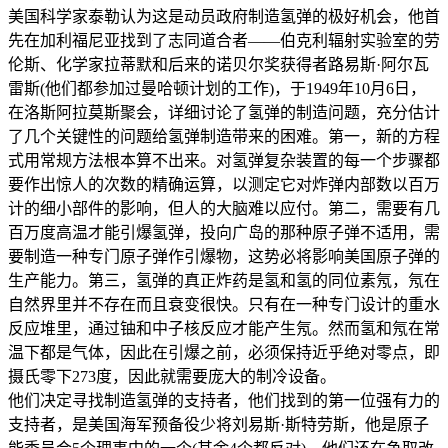
美国科学家泰勒认为这是动员政府制造氢弹的极好机会，他首
先在加利福尼亚找到了志同道合者——伯克利辐射实验室的劳
伦斯、化学家拉蒂默和后来的诺贝尔奖获得者路易斯·阿尔瓦
雷斯(他们都参加过曼哈顿计划的工作)，于1949年10月6日，
在洛斯阿拉莫斯聚会，详细讨论了氢弹的制造问题，充分估计
了几个关键性的问题给氢弹制造带来的困难。第一，新的方程
式用常规方法根本算不出来。对氢弹复杂装置的每一个步骤都
要作出惊人的次数的精确运算，以测定它对炸弹内部数以百万
计的细小部件的影响，但人的大脑难以应付。第二，需要有几
百万度高温才能引爆氢弹，投向广岛的那种原子弹不适用，需
要制造一种专门原子弹作引爆物，这势必将影响美国原子弹的
生产能力。第三，氢弹的真正炸药是氢和氢的同位素氖，氖在
自然界里并不存在而且衰变很快。只有在一种专门设计的重水
反应堆里，通过铀和中子核反应才能产生氖。然而氢和氖在常
温下都是气体，因此在引爆之前，必须保持近乎绝对零点，即
摄氏零下273度，因此就需要庞大的制冷设备。
他们决定寻找制造氢弹的支持者，他们找到的第一位强有力的
支持者，是美国海军预备役少将刘易斯·斯特劳斯，他是原子