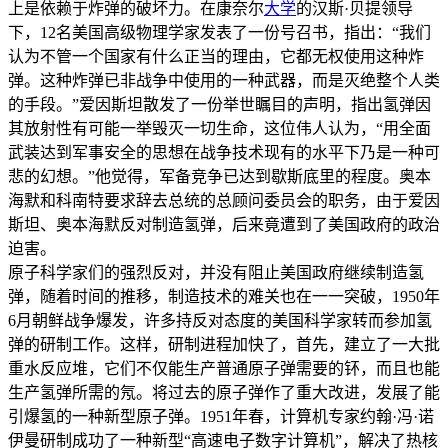
上是依赖于炸弹的破坏力。在康奈尔
大学
的汉斯·贝提领导
下，12名美国高级物理学家发表了一份号召书，指出：“我们
认为不管一个国家有什么正当的理由，它都无权使用这种炸
弹。这种炸弹已非战争中使用的一种武器，而是灭绝整个人类
的手段。”爱因斯坦散发了一份举世瞩目的声明，指出氢弹因
其放射性有可能一举毁灭一切生命，这位伟人认为，“用全面
武装达到军事安全的思想在战争技术现有的水平下乃是一种可
悲的幻想。”他觉得，军备竞争已达到歇斯底里的程度。奥本
海默和科南特要求辞去总统的总顾问委员会的职务，由于爱因
斯坦、奥本海默反对制造氢弹，后来竟遭到了美国政府的政治
迫害。
原子科学家们的强烈反对，并没有阻止美国政府继续制造氢
弹，随着时间的推移，制造技术的难关也在一一突破，1950年
6月朝鲜战争爆发，许多持反对态度的美国科学家转而参加氢
弹的研制工作。这样，研制进程加快了，首先，建立了一大批
重水反应堆，它们不仅能生产普通原子弹需要的钚，而且也能
生产氢弹所需的氖。将过去的原子弹作了重大改进，发展了能
引爆氢的一种新型原子弹。1951年春，计算机专家约翰·冯·诺
伊曼研制成功了一种新型“高速电子数字计算机”，解决了热核