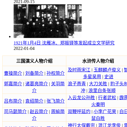
2021-09-15
1921年1月4日 沈雁冰、郑振铎等发起成立文学研究
2022-01-04
三国演义人物介绍
水浒传人物介绍
及时雨宋江
|
玉麒麟卢俊义
|
曹操简介
|
刘备简介
|
孙权简介
多星吴用
|
史进
郭嘉简介
|
诸葛亮简介
|
关羽简
浪子燕青
|
大刀关胜
|
豹子头
介
冲
|
浪里白条张顺
入云龙公孙胜
|
行者武松
|
霹
吕布简介
|
袁绍简介
|
张飞简介
火秦明
司马懿简介
|
赵云简介
|
周瑜简
双鞭呼延灼
|
小李广花荣
|
白
介
鼠白胜
神行太保戴宗
|
混江龙李俊
|