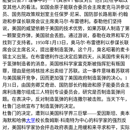
能委员会5个理事中的一个(其余4个都反对)。他们还在争取改
变其他人的看法。如国会原子能联合委员会主席麦克马洪参议
员、国务院政策规划室主任保罗·尼采、国防部长路易斯·约翰
逊和参谋长联席会议主席奥马尔·布雷德利。泰勒他们坚持
说，美国的威望依赖于美国的技术优势，如果苏联人制造了第
一颗聚变炸弹，美国就会丢脸。通过游说，泰勒在政界和军方
找到了支持者。1950年1月13日，奥马尔·布雷德利以参谋长联
席会议主席名义，提出要制造氢弹。这个月，臭名昭著的麦卡
锡主义出笼。在布雷德利作出决定后第四天，从英国传来有利
于氢弹制造者的消息，英国核科学家富克斯被指挥犯有叛国
罪，理由是他将核技术出卖给了苏联。这一事件意味着苏联将
与美国展开竞争，因而更加强了美国政府制造氢弹的决心。1
月31日，由国务卿艾奇逊、国防部长约翰逊和原子能委员会主
席利连撒尔组成三人特别专设委员会，研究是否制造氢弹问
题。在表决中，反对制造氢弹的利连撒尔被击败。当天下午，
杜鲁门总统宣布了制造氢弹的决定。
杜鲁门的决定，遭到以美国科学界三巨擘——爱因斯坦、奥本
海默和哈佛
大学
校长詹姆斯·科南特为中心的科学家的强烈反
对，美国科学家协会抨击政府表面上用缓和来寻求和平，实际