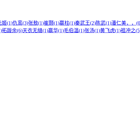
姬(1)
仇鸾(3)
张敖(1)
崔颢(1)
嬴柱(1)
秦武王(2)
陈武(1)
潘仁美，，(0
)
拓跋余(6)
天衣无缝(1)
赢华(1)
毛伯温(1)
张汤(1)
黄飞虎(1)
祖冲之(5