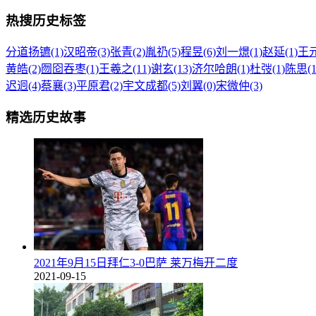
热搜历史标签
分道扬镳(1)
汉昭帝(3)
张青(2)
胤礽(5)
程昱(6)
刘一燝(1)
赵延(1)
王元
黄皓(2)
囫囵吞枣(1)
王羲之(11)
谢玄(13)
济尔哈朗(1)
杜弢(1)
陈思(1
迟迥(4)
蔡襄(3)
平原君(2)
宇文成都(5)
刘翼(0)
宋微仲(3)
精选历史故事
2021年9月15日拜仁3-0巴萨 莱万梅开二度
2021-09-15