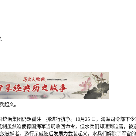
义
水兵起义。
德国统治集团仍想孤注一掷进行抗争。10月25 日，海军司令部
的抵制虽然迫使德国海军当局收回命令，但水兵们却遭到迫害，被
释放被捕者。游行示威随后发展为武装起义，水兵们解除了军官