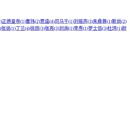
)
正德皇帝(1)
曹玮(2)
贾逵(4)
司马干(1)
刘振声(3)
朱彝尊(1)
靳尚(2)
)
张说(1)
丁兰(4)
徐庶(3)
张亮(3)
刘询(1)
李焘(1)
罗士信(3)
杜堮(1)
尉