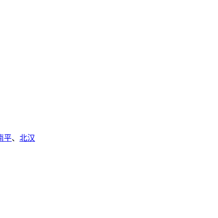
南平
、
北汉