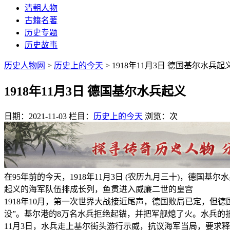
清朝人物
古籍名著
历史专题
历史故事
历史人物网
>
历史上的今天
> 1918年11月3日 德国基尔水兵起
1918年11月3日 德国基尔水兵起义
日期：2021-11-03
栏目：
历史上的今天
浏览：
次
在95年前的今天，1918年11月3日 (农历九月三十)，德国基尔
起义的海军队伍排成长列，鱼贯进入威廉二世的皇宫
1918年10月，第一次世界大战接近尾声，德国败局已定，但
没”。基尔港的8万名水兵拒绝起锚，并把军舰熄了火。水兵
11月3日，水兵走上基尔街头游行示威，抗议海军当局，要求