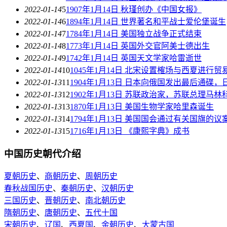
2022-01-14
5
1907年1月14日 秋瑾创办《中国女报》
2022-01-14
6
1894年1月14日 世界著名和平战士爱伦堡诞生
2022-01-14
7
1784年1月14日 美国独立战争正式结束
2022-01-14
8
1773年1月14日 英国外交官阿美士德出生
2022-01-14
9
1742年1月14日 英国天文学家哈雷逝世
2022-01-14
10
1045年1月14日 北宋设置榷场与西夏进行贸
2022-01-13
11
1904年1月13日 日本向俄国发出最后通碟
2022-01-13
12
1902年1月13日 苏联政治家，苏联总理马
2022-01-13
13
1870年1月13日 美国生物学家哈里森诞生
2022-01-13
14
1794年1月13日 美国国会通过有关国旗的议
2022-01-13
15
1716年1月13日 《康熙字典》成书
中国历史朝代介绍
夏朝历史
、
商朝历史
、
周朝历史
春秋战国历史
、
秦朝历史
、
汉朝历史
三国历史
、
晋朝历史
、
南北朝历史
隋朝历史
、
唐朝历史
、
五代十国
宋朝历史
、
辽国
、
西夏国
、
金朝历史
、
大蒙古国