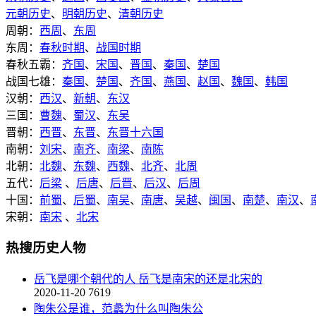
元朝历史
、
明朝历史
、
清朝历史
周朝：
西周
、
东周
东周：
春秋时期
、
战国时期
春秋五霸：
齐国
、
宋国
、
晋国
、
秦国
、
楚国
战国七雄：
秦国
、
楚国
、
齐国
、
燕国
、
赵国
、
魏国
、
韩国
汉朝：
西汉
、
新朝
、
东汉
三国：
曹魏
、
蜀汉
、
东吴
晋朝：
西晋
、
东晋
、
东晋十六国
南朝：
刘宋
、
南齐
、
南梁
、
南陈
北朝：
北魏
、
东魏
、
西魏
、
北齐
、
北周
五代：
后梁
、
后唐
、
后晋
、
后汉
、
后周
十国：
前蜀
、
后蜀
、
南吴
、
南唐
、
吴越
、
闽国
、
南楚
、
南汉
、
宋朝：
南宋
、
北宋
热搜历史人物
岳飞是哪个朝代的人 岳飞是南宋的还是北宋的
2020-11-20
7619
陶朱公是谁，范蠡为什么叫陶朱公