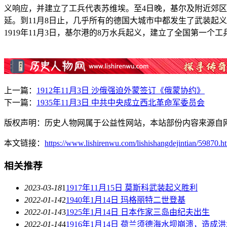
义响应，并建立了工兵代表苏维埃。至4日晚，基尔及附近郊
延。到11月8日止，几乎所有的德国大城市中都发生了武装起
1919年11月3日，基尔港的8万水兵起义，建立了全国第一
上一篇：
1912年11月3日 沙俄强迫外蒙签订《俄蒙协约》
下一篇：
1935年11月3日 中共中央成立西北革命军委员会
版权声明：历史人物网属于公益性网站，本站部份内容来源自
本文链接：
https://www.lishirenwu.com/lishishangdejintian/59870.h
相关推荐
2023-03-18
1
1917年11月15日 莫斯科武装起义胜利
2022-01-14
2
1940年1月14日 玛格丽特二世登基
2022-01-14
3
1925年1月14日 日本作家三岛由纪夫出生
2022-01-14
4
1916年1月14日 荷兰须德海水坝崩溃，造成