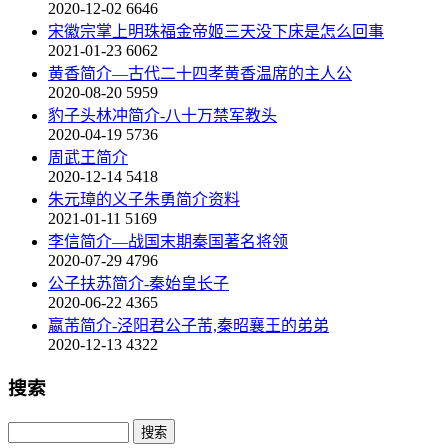
2020-12-02
6646
宋徽宗掌上明珠福金帝姬三天没下床是怎么回事
2021-01-23
6062
黄香简介—古代二十四孝黄香温席的主人公
2020-08-20
5959
豹子头林冲简介-八十万禁军教头
2020-04-19
5736
周武王简介
2020-12-14
5418
朱元璋的义子朱勇简介资料
2021-01-11
5169
李信简介—战国末期秦国著名将领
2020-07-29
4796
公子扶苏简介-秦始皇长子
2020-06-22
4365
嬴芾简介-泾阳君公子芾,秦昭襄王的弟弟
2020-12-13
4322
搜索