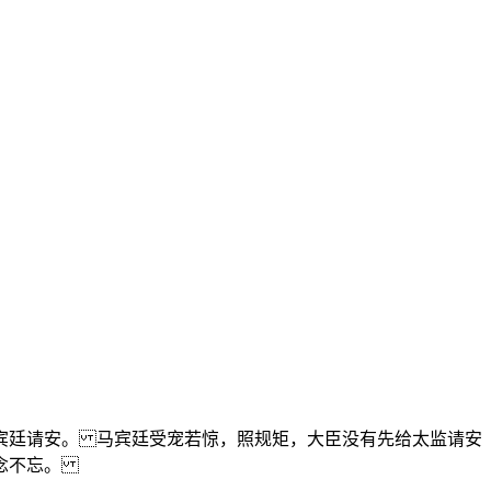
宾廷请安。 马宾廷受宠若惊，照规矩，大臣没有先给太监请安
念念不忘。