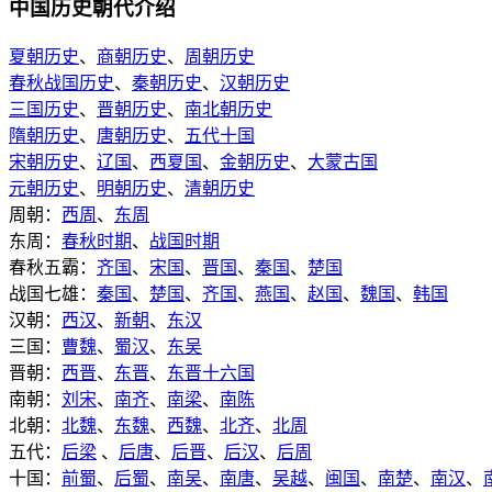
中国历史朝代介绍
夏朝历史
、
商朝历史
、
周朝历史
春秋战国历史
、
秦朝历史
、
汉朝历史
三国历史
、
晋朝历史
、
南北朝历史
隋朝历史
、
唐朝历史
、
五代十国
宋朝历史
、
辽国
、
西夏国
、
金朝历史
、
大蒙古国
元朝历史
、
明朝历史
、
清朝历史
周朝：
西周
、
东周
东周：
春秋时期
、
战国时期
春秋五霸：
齐国
、
宋国
、
晋国
、
秦国
、
楚国
战国七雄：
秦国
、
楚国
、
齐国
、
燕国
、
赵国
、
魏国
、
韩国
汉朝：
西汉
、
新朝
、
东汉
三国：
曹魏
、
蜀汉
、
东吴
晋朝：
西晋
、
东晋
、
东晋十六国
南朝：
刘宋
、
南齐
、
南梁
、
南陈
北朝：
北魏
、
东魏
、
西魏
、
北齐
、
北周
五代：
后梁
、
后唐
、
后晋
、
后汉
、
后周
十国：
前蜀
、
后蜀
、
南吴
、
南唐
、
吴越
、
闽国
、
南楚
、
南汉
、