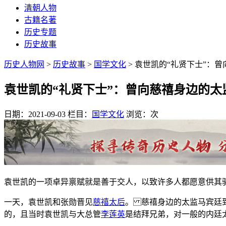
清朝人物
古籍名著
历史专题
历史故事
历史人物网
>
历史故事
>
国学文化
> 袁世凯的“礼贤下士”：
袁世凯的“礼贤下士”：曾向慈禧身边的太
日期：2021-09-03
栏目：
国学文化
浏览：
次
袁世凯的一项卓异禀赋就是善于交人，以致许多人都愿意供其
一天，袁世凯和张勋晋见
慈禧太后
。 慈禧身边的太监马宾廷
的，且当时袁世凯与大总管
李莲英
是结拜兄弟，对一般的内廷