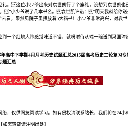
见礼。 这位小少爷出来对袁世凯行了个旗礼，没想到袁世凯也迅
。 ”小少爷说了几本书名。 袁世凯许诺： “明天我就给你送
忙去看，果然见院子里摆放着5大箱书！小少爷非常高兴，对袁
吃到一个红烧大蹄感觉味道不错，就吩咐侍从端一碗送到冯国璋家
015学年高中下学期4月月考历史试题汇总
2015届高考历史二轮复习
专题汇总
网络，仅供网友阅读学习。如有侵权请联系站长，我们将在24小
【如需转载请注明出处】