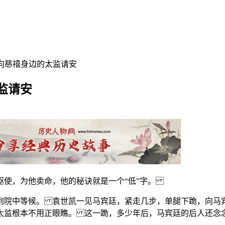
曾向慈禧身边的太监请安
监请安
驱使，为他卖命，他的秘诀就是一个“低”字。
到院中等候。 袁世凯一见马宾廷，紧走几步，单腿下跪，向马
太监根本不用正眼瞧。 这一跪，多少年后，马宾廷的后人还