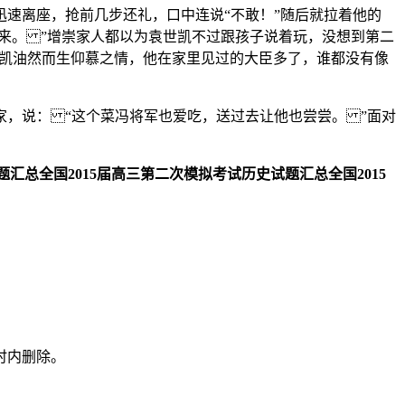
速离座，抢前几步还礼，口中连说“不敢！”随后就拉着他的
来。 ”增崇家人都以为袁世凯不过跟孩子说着玩，没想到第二
世凯油然而生仰慕之情，他在家里见过的大臣多了，谁都没有像
，说： “这个菜冯将军也爱吃，送过去让他也尝尝。 ”面对
专题汇总
全国2015届高三第二次模拟考试历史试题汇总
全国2015
时内删除。