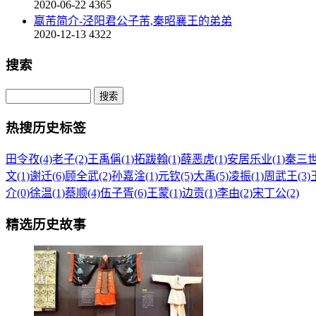
2020-06-22
4365
嬴芾简介-泾阳君公子芾,秦昭襄王的弟弟
2020-12-13
4322
搜索
热搜历史标签
田令孜(4)
老子(2)
王禹偁(1)
拓跋翰(1)
薛恶虎(1)
安居乐业(1)
秦三世(
文(1)
谢迁(6)
顾全武(2)
孙嘉淦(1)
元钦(5)
大禹(5)
凌振(1)
周武王(3)
介(0)
徐温(1)
蔡顺(4)
伍子胥(6)
王蒙(1)
边贡(1)
李由(2)
宋丁公(2)
精选历史故事