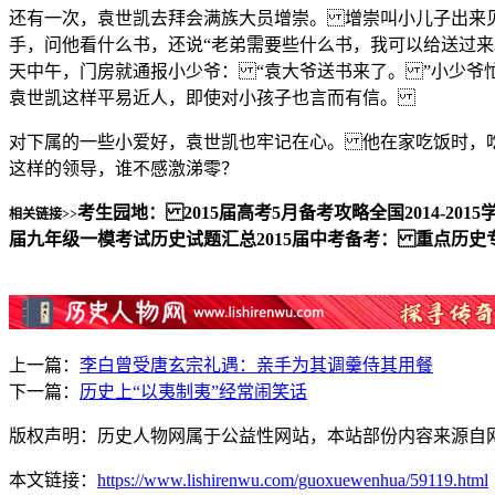
还有一次，袁世凯去拜会满族大员增崇。 增崇叫小儿子出来
手，问他看什么书，还说“老弟需要些什么书，我可以给送过来
天中午，门房就通报小少爷： “袁大爷送书来了。 ”小少爷
袁世凯这样平易近人，即使对小孩子也言而有信。
对下属的一些小爱好，袁世凯也牢记在心。 他在家吃饭时，
这样的领导，谁不感激涕零？
考生园地： 2015届高考5月备考攻略
全国2014-2
相关链接>>
届九年级一模考试历史试题汇总
2015届中考备考： 重点历史
上一篇：
李白曾受唐玄宗礼遇：亲手为其调羹侍其用餐
下一篇：
历史上“以夷制夷”经常闹笑话
版权声明：历史人物网属于公益性网站，本站部份内容来源自
本文链接：
https://www.lishirenwu.com/guoxuewenhua/59119.html