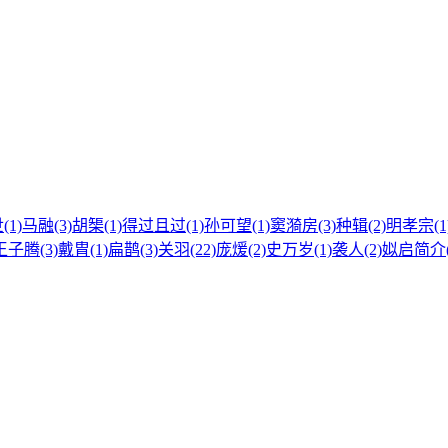
1)
马融(3)
胡榘(1)
得过且过(1)
孙可望(1)
窦漪房(3)
种辑(2)
明孝宗(1
王子腾(3)
戴胄(1)
扁鹊(3)
关羽(22)
庞煖(2)
史万岁(1)
袭人(2)
姒启简介(