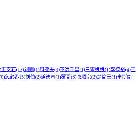
)
王安石(13)
刘则(1)
周亚夫(3)
不远千里(1)
三霄娘娘(1)
李德裕(4)
王
0)
忽必烈(5)
刘伯(2)
道德真(1)
蒙哥(6)
唐顺宗(2)
楚简王(1)
李斯简