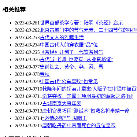
相关推荐
2023-03-28
1
世界首部茶学专著：陆羽《茶经》启示
2023-03-28
2
北京古城门中的节气元素：二十四节气的相
2023-03-23
3
古代文人的雅趣生活
2023-03-23
4
中国古代人的穿衣服“品”位
2023-03-23
5
《茶经》开创了一代饮茶风气
2021-09-07
6
古代当“老师”也要有 “从业资格证”
2021-09-07
7
史前社会、黄帝、尧、舜、禹
2021-09-07
8
春秋
2021-09-07
9
中国古代“公车腐败”也常见
2021-09-07
10
乾隆年间的拐卖儿童案:人贩子在审理中被百
2021-09-07
11
杀将夺权：楚霸王项羽最初的崛起之路(图)
2021-09-07
12
古城南京大事年表
2021-09-07
13
唐朝官员巧用“测谎术”智救名将李靖一命
2021-09-07
14
“必恭必敬”与 周幽王
2021-09-07
15
唐朝吃丹药中毒而死亡的五位皇帝