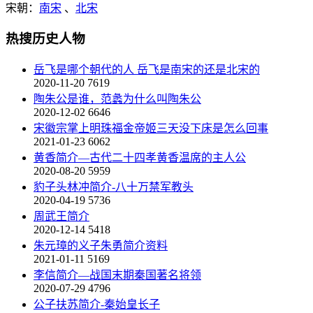
宋朝：
南宋
、
北宋
热搜历史人物
岳飞是哪个朝代的人 岳飞是南宋的还是北宋的
2020-11-20
7619
陶朱公是谁，范蠡为什么叫陶朱公
2020-12-02
6646
宋徽宗掌上明珠福金帝姬三天没下床是怎么回事
2021-01-23
6062
黄香简介—古代二十四孝黄香温席的主人公
2020-08-20
5959
豹子头林冲简介-八十万禁军教头
2020-04-19
5736
周武王简介
2020-12-14
5418
朱元璋的义子朱勇简介资料
2021-01-11
5169
李信简介—战国末期秦国著名将领
2020-07-29
4796
公子扶苏简介-秦始皇长子