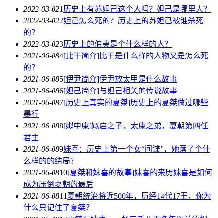
2022-03-02
1
历史上有苏妲己这个人吗？妲己是哪里人？
2022-03-02
2
妲己怎么死的？历史上的苏妲己被谁杀死
的？
2022-03-02
3
历史上的伯夷是个什么样的人？
2021-06-08
4
[比干简介]比干是什么样的人物又是怎么死
的？
2021-06-08
5
[伊尹简介]伊尹放太甲是什么故事
2021-06-08
6
[妲己简介]与妲己相关的传说故事
2021-06-08
7
[历史上真实的夏桀]历史上的夏桀做过哪些
暴行
2021-06-08
8
[姒中康]姒启之子，太康之弟，夏朝第四任
君主
2021-06-08
9
妹喜：历史上第一个女“间谍”，她落了个什
么样的的结局？
2021-06-08
10
[夏桀和妺喜的故事]妺喜的来历妺喜是如何
成为压倒夏朝的最后
2021-06-08
11
夏朝统治将近500年，历经14代17王，你为
什么只记住了夏桀？