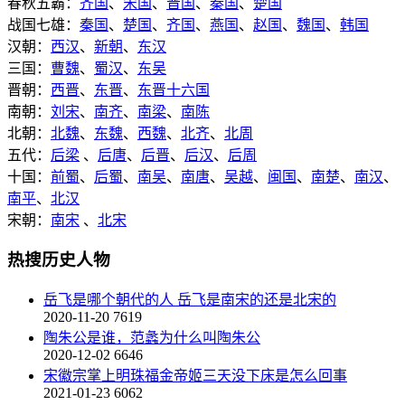
春秋五霸：
齐国
、
宋国
、
晋国
、
秦国
、
楚国
战国七雄：
秦国
、
楚国
、
齐国
、
燕国
、
赵国
、
魏国
、
韩国
汉朝：
西汉
、
新朝
、
东汉
三国：
曹魏
、
蜀汉
、
东吴
晋朝：
西晋
、
东晋
、
东晋十六国
南朝：
刘宋
、
南齐
、
南梁
、
南陈
北朝：
北魏
、
东魏
、
西魏
、
北齐
、
北周
五代：
后梁
、
后唐
、
后晋
、
后汉
、
后周
十国：
前蜀
、
后蜀
、
南吴
、
南唐
、
吴越
、
闽国
、
南楚
、
南汉
、
南平
、
北汉
宋朝：
南宋
、
北宋
热搜历史人物
岳飞是哪个朝代的人 岳飞是南宋的还是北宋的
2020-11-20
7619
陶朱公是谁，范蠡为什么叫陶朱公
2020-12-02
6646
宋徽宗掌上明珠福金帝姬三天没下床是怎么回事
2021-01-23
6062