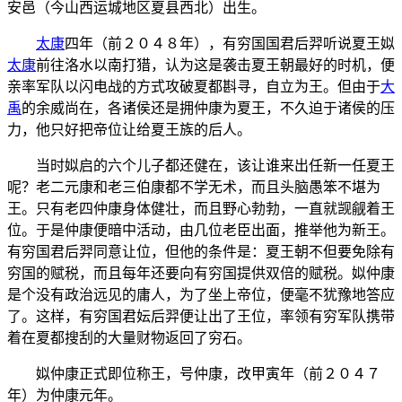
安邑（今山西运城地区夏县西北）出生。
太康
四年（前２０４８年），有穷国国君后羿听说夏王姒
太康
前往洛水以南打猎，认为这是袭击夏王朝最好的时机，便
亲率军队以闪电战的方式攻破夏都斟寻，自立为王。但由于
大
禹
的余威尚在，各诸侯还是拥仲康为夏王，不久迫于诸侯的压
力，他只好把帝位让给夏王族的后人。
当时姒启的六个儿子都还健在，该让谁来出任新一任夏王
呢？老二元康和老三伯康都不学无术，而且头脑愚笨不堪为
王。只有老四仲康身体健壮，而且野心勃勃，一直就觊觎着王
位。于是仲康便暗中活动，由几位老臣出面，推举他为新王。
有穷国君后羿同意让位，但他的条件是：夏王朝不但要免除有
穷国的赋税，而且每年还要向有穷国提供双倍的赋税。姒仲康
是个没有政治远见的庸人，为了坐上帝位，便毫不犹豫地答应
了。这样，有穷国君妘后羿便让出了王位，率领有穷军队携带
着在夏都搜刮的大量财物返回了穷石。
姒仲康正式即位称王，号仲康，改甲寅年（前２０４７
年）为仲康元年。