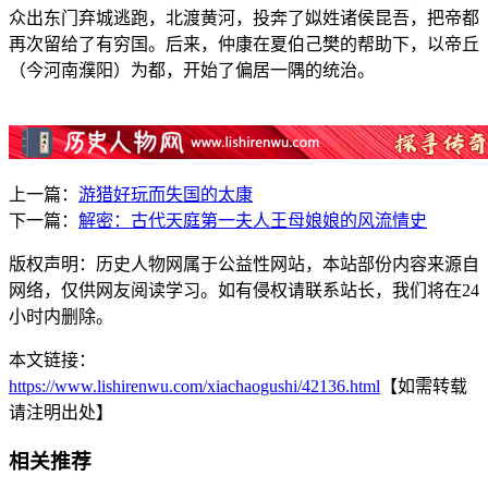
众出东门弃城逃跑，北渡黄河，投奔了姒姓诸侯昆吾，把帝都
再次留给了有穷国。后来，仲康在夏伯己樊的帮助下，以帝丘
（今河南濮阳）为都，开始了偏居一隅的统治。
上一篇：
游猎好玩而失国的太康
下一篇：
解密：古代天庭第一夫人王母娘娘的风流情史
版权声明：历史人物网属于公益性网站，本站部份内容来源自
网络，仅供网友阅读学习。如有侵权请联系站长，我们将在24
小时内删除。
本文链接：
https://www.lishirenwu.com/xiachaogushi/42136.html
【如需转载
请注明出处】
相关推荐