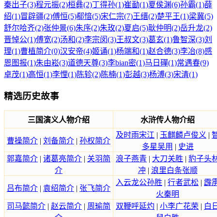
秦出子(3)
程元振(2)
桓彝(2)
丁得孙(1)
崔勔(1)
夏侯渊(6)
孙霸(1)
薛
绍(1)
冒辟疆(2)
傅恒(5)
郗愔(5)
宋仁宗(7)
王缙(2)
楚平王(1)
梁冀(5)
舒尔哈齐(2)
张仲景(6)
朱序(2)
朱玫(2)
夏启(5)
耿仲明(2)
岳升龙(2)
晋悼公(1)
傅宽(2)
汤和(2)
李宗闵(3)
王叔文(3)
葛玄(1)
鲁智深(3)
刘
理(1)
曹植简介(0)
汉安帝(4)
姬诵(1)
杨端和(1)
赵合德(3)
李冶(8)
感
恩图报(1)
朱由崧(3)
道德天尊(3)
李bian密(1)
马日磾(1)
常遇春(9)
卓茂(1)
高恒(1)
李悝(1)
陈轸(2)
陈楠(1)
彭越(3)
杨溥(3)
宋清(1)
精选历史故事
三国演义人物介绍
水浒传人物介绍
及时雨宋江
|
玉麒麟卢俊义
|
曹操简介
|
刘备简介
|
孙权简介
多星吴用
|
史进
郭嘉简介
|
诸葛亮简介
|
关羽简
浪子燕青
|
大刀关胜
|
豹子头
介
冲
|
浪里白条张顺
入云龙公孙胜
|
行者武松
|
霹
吕布简介
|
袁绍简介
|
张飞简介
火秦明
司马懿简介
|
赵云简介
|
周瑜简
双鞭呼延灼
|
小李广花荣
|
白