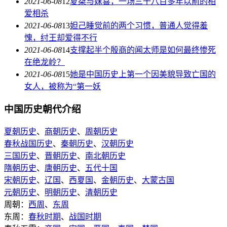
2021-06-08
12
夏桀与妺喜，一场三千八百多年以前的相
爱相杀
2021-06-08
13
妲己睡觉前的两个习惯，普通人觉得羞
愧，纣王却爱得不行
2021-06-08
14
支撑起半个殷商的闻太师是如何最终惨死
在绝龙岭？
2021-06-08
15
她是中国历史上第一个因美貌导致亡国的
女人，被称为“第一妖
中国历史朝代介绍
夏朝历史
、
商朝历史
、
周朝历史
春秋战国历史
、
秦朝历史
、
汉朝历史
三国历史
、
晋朝历史
、
南北朝历史
隋朝历史
、
唐朝历史
、
五代十国
宋朝历史
、
辽国
、
西夏国
、
金朝历史
、
大蒙古国
元朝历史
、
明朝历史
、
清朝历史
周朝：
西周
、
东周
东周：
春秋时期
、
战国时期