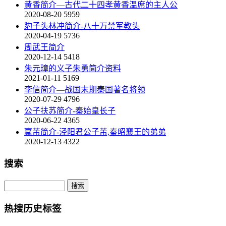
黄香简介—古代二十四孝黄香温席的主人公
2020-08-20
5959
豹子头林冲简介-八十万禁军教头
2020-04-19
5736
周武王简介
2020-12-14
5418
朱元璋的义子朱勇简介资料
2021-01-11
5169
李信简介—战国末期秦国著名将领
2020-07-29
4796
公子扶苏简介-秦始皇长子
2020-06-22
4365
嬴芾简介-泾阳君公子芾,秦昭襄王的弟弟
2020-12-13
4322
搜索
热搜历史标签