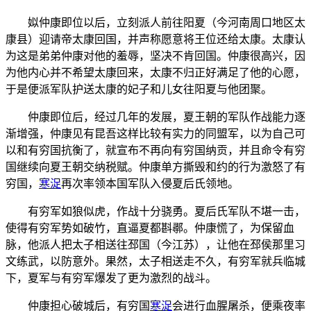
姒仲康即位以后，立刻派人前往阳夏（今河南周口地区太
康县）迎请帝太康回国，并声称愿意将王位还给太康。太康认
为这是弟弟仲康对他的羞辱，坚决不肯回国。仲康很高兴，因
为他内心并不希望太康回来，太康不归正好满足了他的心愿，
于是便派军队护送太康的妃子和儿女往阳夏与他团聚。
仲康即位后，经过几年的发展，夏王朝的军队作战能力逐
渐增强，仲康见有昆吾这样比较有实力的同盟军，以为自己可
以和有穷国抗衡了，就宣布不再向有穷国纳贡，并且命令有穷
国继续向夏王朝交纳税赋。仲康单方撕毁和约的行为激怒了有
穷国，
寒浞
再次率领本国军队入侵夏后氏领地。
有穷军如狼似虎，作战十分骁勇。夏后氏军队不堪一击，
使得有穷军势如破竹，直逼夏都斟鄩。仲康慌了，为保留血
脉，他派人把太子相送往邳国（今江苏），让他在邳侯那里习
文练武，以防意外。果然，太子相送走不久，有穷军就兵临城
下，夏军与有穷军爆发了更为激烈的战斗。
仲康担心破城后，有穷国
寒浞
会进行血腥屠杀，便乘夜率