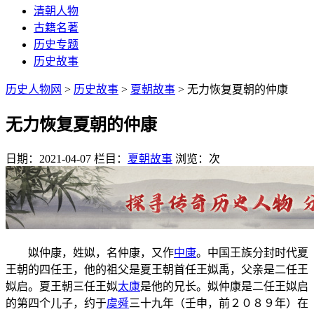
清朝人物
古籍名著
历史专题
历史故事
历史人物网
>
历史故事
>
夏朝故事
> 无力恢复夏朝的仲康
无力恢复夏朝的仲康
日期：2021-04-07
栏目：
夏朝故事
浏览：
次
姒仲康，姓姒，名仲康，又作
中康
。中国王族分封时代夏
王朝的四任王，他的祖父是夏王朝首任王姒禹，父亲是二任王
姒启。夏王朝三任王姒
太康
是他的兄长。姒仲康是二任王姒启
的第四个儿子，约于
虞舜
三十九年（壬申，前２０８９年）在