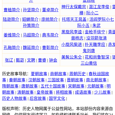
介
鼠白胜
神行太保戴宗
|
混江龙李俊
|
曹植简介
|
孙坚简介
|
董卓简介
横
|
阮小二
陆逊简介
|
貂蝉简介
|
庞统简介
|
托塔天王晁盖
|
活阎罗阮小七
孙策简介
阮小五
|
朱武
黑旋风李逵
|
金枪手徐宁
|
青
姜维简介
|
马超简介
|
典韦简介
兽杨志
|
没羽箭张清
小旋风柴进
|
扑天雕李应
|
赤
孔融简介
|
魏延简介
|
曹彰简介
鬼刘唐
美髯公朱仝
|
花和尚鲁智深
|
张辽
|
甄宓
|
文聘
|
曹睿
|
钟会
三山黄信
历史故事导航：
夏朝故事
|
商朝故事
|
周朝历史
|
春秋战国故
事
|
秦朝故事
|
汉朝故事
|
三国故事
|
晋朝故事
|
南北朝故事
|
隋朝故事
|
唐朝故事
|
五代十国故事
|
宋朝故事
|
元朝故事
|
明
朝故事
|
清朝故事
|
皇帝故事
|
将相故事
|
成语故事
|
少儿故事
|
历史人物故事
|
后宫故事
|
国学文化
|
版权声明：历史人物网属于公益性网站，本站部份内容来源自
网络，仅供网友阅读学习。如有侵权请联系站长，我们将在24