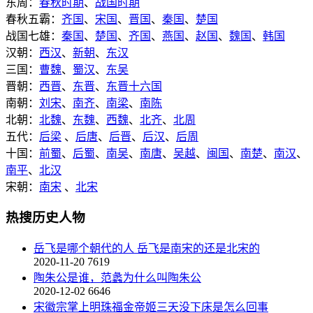
东周：
春秋时期
、
战国时期
春秋五霸：
齐国
、
宋国
、
晋国
、
秦国
、
楚国
战国七雄：
秦国
、
楚国
、
齐国
、
燕国
、
赵国
、
魏国
、
韩国
汉朝：
西汉
、
新朝
、
东汉
三国：
曹魏
、
蜀汉
、
东吴
晋朝：
西晋
、
东晋
、
东晋十六国
南朝：
刘宋
、
南齐
、
南梁
、
南陈
北朝：
北魏
、
东魏
、
西魏
、
北齐
、
北周
五代：
后梁
、
后唐
、
后晋
、
后汉
、
后周
十国：
前蜀
、
后蜀
、
南吴
、
南唐
、
吴越
、
闽国
、
南楚
、
南汉
、
南平
、
北汉
宋朝：
南宋
、
北宋
热搜历史人物
岳飞是哪个朝代的人 岳飞是南宋的还是北宋的
2020-11-20
7619
陶朱公是谁，范蠡为什么叫陶朱公
2020-12-02
6646
宋徽宗掌上明珠福金帝姬三天没下床是怎么回事