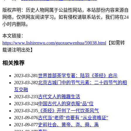
版权声明：历史人物网属于公益性网站，本站部份内容来源自
网络，仅供网友阅读学习。如有侵权请联系站长，我们将在24
小时内删除。
本文链接：
https://www.lishirenwu.com/guoxuewenhua/59038.html
【如需转
载请注明出处】
相关推荐
2023-03-28
1
世界首部茶学专著：陆羽《茶经》启示
2023-03-28
2
北京古城门中的节气元素：二十四节气的相
互交融
2023-03-23
3
古代文人的雅趣生活
2023-03-23
4
中国古代人的穿衣服“品”位
2023-03-23
5
《茶经》开创了一代饮茶风气
2021-09-07
6
古代当“老师”也要有 “从业资格证”
2021-09-07
7
史前社会、黄帝、尧、舜、禹