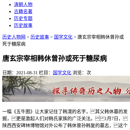
清朝人物
古籍名著
历史专题
历史故事
历史人物网
>
历史故事
>
国学文化
> 唐玄宗宰相韩休曾孙或
死于糖尿病
唐玄宗宰相韩休曾孙或死于糖尿病
日期：2021-08-31
栏目：
国学文化
浏览：
次
一幅《五牛图》让大家记住了韩滉的名字， 其父韩休墓的发
掘， 更是激起人们对韩氏家族的广泛关注。 1月7日，
陕西西安碑林博物馆对外公布了韩休曾孙韩复的墓志， 这个