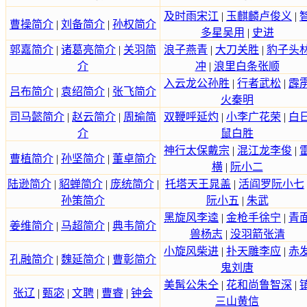
及时雨宋江
|
玉麒麟卢俊义
|
曹操简介
|
刘备简介
|
孙权简介
多星吴用
|
史进
郭嘉简介
|
诸葛亮简介
|
关羽简
浪子燕青
|
大刀关胜
|
豹子头
介
冲
|
浪里白条张顺
入云龙公孙胜
|
行者武松
|
霹
吕布简介
|
袁绍简介
|
张飞简介
火秦明
司马懿简介
|
赵云简介
|
周瑜简
双鞭呼延灼
|
小李广花荣
|
白
介
鼠白胜
神行太保戴宗
|
混江龙李俊
|
曹植简介
|
孙坚简介
|
董卓简介
横
|
阮小二
陆逊简介
|
貂蝉简介
|
庞统简介
|
托塔天王晁盖
|
活阎罗阮小七
孙策简介
阮小五
|
朱武
黑旋风李逵
|
金枪手徐宁
|
青
姜维简介
|
马超简介
|
典韦简介
兽杨志
|
没羽箭张清
小旋风柴进
|
扑天雕李应
|
赤
孔融简介
|
魏延简介
|
曹彰简介
鬼刘唐
美髯公朱仝
|
花和尚鲁智深
|
张辽
|
甄宓
|
文聘
|
曹睿
|
钟会
三山黄信