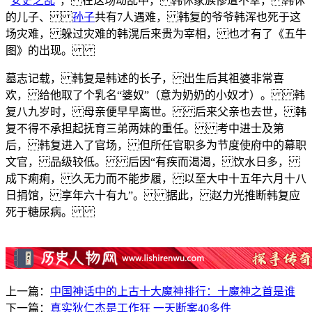
“
安史之乱
”， 在这场动乱中， 韩休家族惨遭不幸， 韩休
的儿子、
孙子
共有7人遇难， 韩复的爷爷韩浑也死于这
场灾难， 躲过灾难的韩滉后来贵为宰相， 也才有了《五牛
图》的出现。
墓志记载， 韩复是韩述的长子， 出生后其祖婆非常喜
欢， 给他取了个乳名“婆奴”（意为奶奶的小奴才）。 韩
复八九岁时， 母亲便早早离世。 后来父亲也去世， 韩
复不得不承担起抚育三弟两妹的重任。 考中进士及第
后， 韩复进入了官场， 但所任官职多为节度使府中的幕职
文官， 品级较低。 后因“有疾而渴渴， 饮水日多，
成下痢痢， 久无力而不能步履， 以至大中十五年六月十八
日捐馆， 享年六十有九”。 据此， 赵力光推断韩复应
死于糖尿病。
上一篇：
中国神话中的上古十大魔神排行：十魔神之首是谁
下一篇：
真实狄仁杰是工作狂 一天断案40多件