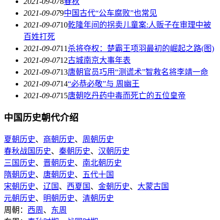
2021-09-07
8
春秋
2021-09-07
9
中国古代“公车腐败”也常见
2021-09-07
10
乾隆年间的拐卖儿童案:人贩子在审理中被
百姓打死
2021-09-07
11
杀将夺权：楚霸王项羽最初的崛起之路(图)
2021-09-07
12
古城南京大事年表
2021-09-07
13
唐朝官员巧用“测谎术”智救名将李靖一命
2021-09-07
14
“必恭必敬”与 周幽王
2021-09-07
15
唐朝吃丹药中毒而死亡的五位皇帝
中国历史朝代介绍
夏朝历史
、
商朝历史
、
周朝历史
春秋战国历史
、
秦朝历史
、
汉朝历史
三国历史
、
晋朝历史
、
南北朝历史
隋朝历史
、
唐朝历史
、
五代十国
宋朝历史
、
辽国
、
西夏国
、
金朝历史
、
大蒙古国
元朝历史
、
明朝历史
、
清朝历史
周朝：
西周
、
东周