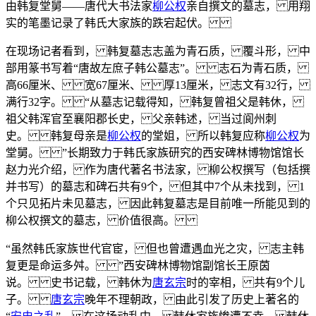
由韩复堂舅——唐代大书法家
柳公权
亲自撰文的墓志， 用翔
实的笔墨记录了韩氏大家族的跌宕起伏。
在现场记者看到， 韩复墓志志盖为青石质， 覆斗形， 中
部用篆书写着“唐故左庶子韩公墓志”。 志石为青石质，
高66厘米、 宽67厘米、 厚13厘米， 志文有32行，
满行32字。 “从墓志记载得知， 韩复曾祖父是韩休，
祖父韩浑官至襄阳郡长史， 父亲韩述， 当过阆州刺
史。 韩复母亲是
柳公权
的堂姐， 所以韩复应称
柳公权
为
堂舅。 ”长期致力于韩氏家族研究的西安碑林博物馆馆长
赵力光介绍， 作为唐代著名书法家， 柳公权撰写（包括撰
并书写）的墓志和碑石共有9个， 但其中7个从未找到， 1
个只见拓片未见墓志， 因此韩复墓志是目前唯一所能见到的
柳公权撰文的墓志， 价值很高。
“虽然韩氏家族世代官宦， 但也曾遭遇血光之灾， 志主韩
复更是命运多舛。 ”西安碑林博物馆副馆长王原茵
说。 史书记载， 韩休为
唐玄宗
时的宰相， 共有9个儿
子。
唐玄宗
晚年不理朝政， 由此引发了历史上著名的