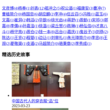
文彦博(4)
杨奉(1)
刘表(12)
祖冲之(5)
祝公道(1)
福康安(3)
曹冲(7)
曹植简介(0)
杨国忠(6)
胡应麟(2)
李冲(4)
伍云召(5)
冯胜(1)
蓝玉(6)
文嘉(1)
崔洞(2)
韩滔(2)
华歆(6)
徐光启(4)
蒋舒(1)
周鲂(1)
宋祁(3)
郭
嘉(8)
李儒(4)
孙嘉淦(1)
徐温(1)
梁丘贺(5)
陈琳(1)
杨弘信(0)
才高八
斗(1)
杨守亮(1)
周仓(2)
钱一本(8)
吕台(1)
嘉庆(1)
鬼谷子(3)
刘恭(2)
陈达(1)
王览(2)
程婴(1)
边让(1)
刘审礼(1)
朱元璋简介(0)
李忠(8)
王
观(2)
夏敬渠(1)
支遁(2)
马超简介(0)
骆秉章(2)
李秀成(1)
精选历史故事
中国古代人的穿衣服“品”位
2023-03-23