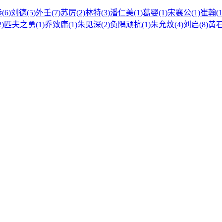
6)
刘德(5)
外壬(7)
苏厉(2)
林特(3)
潘仁美(1)
葛婴(1)
宋襄公(1)
崔翰(1
)
匹夫之勇(1)
乔致庸(1)
朱见深(2)
负隅顽抗(1)
朱允炆(4)
刘启(8)
黄石