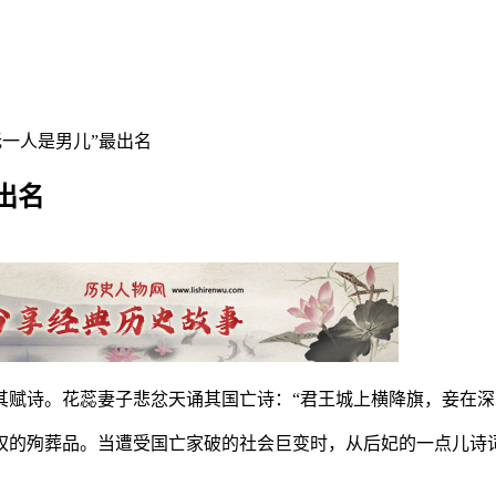
无一人是男儿”最出名
出名
其赋诗。花蕊妻子悲忿天诵其国亡诗：“君王城上横降旗，妾在深
权的殉葬品。当遭受国亡家破的社会巨变时，从后妃的一点儿诗