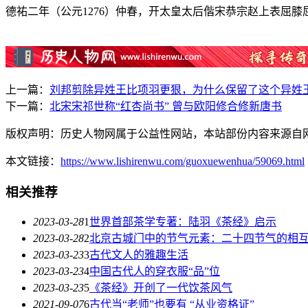
德祐二年（公元1276）仲春，开太皇太后偕宋恭宗赵上表屈
上一篇：
刘邦剪除异姓王比项羽更狠，为什么保留了这个异姓王
下一篇：
北宋宋祁世称“红杏尚书” 曾与欧阳修合修新唐书
版权声明：历史人物网属于公益性网站，本站部份内容来源自
本文链接：
https://www.lishirenwu.com/guoxuewenhua/59069.html
相关推荐
2023-03-28
1
世界首部茶学专著：陆羽《茶经》启示
2023-03-28
2
北京古城门中的节气元素：二十四节气的相
2023-03-23
3
古代文人的雅趣生活
2023-03-23
4
中国古代人的穿衣服“品”位
2023-03-23
5
《茶经》开创了一代饮茶风气
2021-09-07
6
古代当“老师”也要有 “从业资格证”