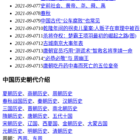
2021-09-07
7
史前社会、黄帝、尧、舜、禹
2021-09-07
8
春秋
2021-09-07
9
中国古代“公车腐败”也常见
2021-09-07
10
乾隆年间的拐卖儿童案:人贩子在审理中被百
2021-09-07
11
杀将夺权：楚霸王项羽最初的崛起之路(图)
2021-09-07
12
古城南京大事年表
2021-09-07
13
唐朝官员巧用“测谎术”智救名将李靖一命
2021-09-07
14
“必恭必敬”与 周幽王
2021-09-07
15
唐朝吃丹药中毒而死亡的五位皇帝
中国历史朝代介绍
夏朝历史
、
商朝历史
、
周朝历史
春秋战国历史
、
秦朝历史
、
汉朝历史
三国历史
、
晋朝历史
、
南北朝历史
隋朝历史
、
唐朝历史
、
五代十国
宋朝历史
、
辽国
、
西夏国
、
金朝历史
、
大蒙古国
元朝历史
、
明朝历史
、
清朝历史
周朝：
西周
、
东周