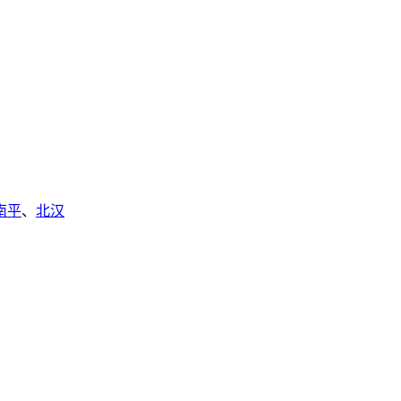
南平
、
北汉