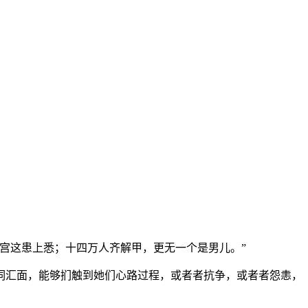
宫这患上悉；十四万人齐解甲，更无一个是男儿。”
词汇面，能够扪触到她们心路过程，或者者抗争，或者者怨恚，