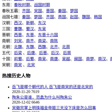
东周：
春秋时期
、
战国时期
春秋五霸：
齐国
、
宋国
、
晋国
、
秦国
、
楚国
战国七雄：
秦国
、
楚国
、
齐国
、
燕国
、
赵国
、
魏国
、
韩国
汉朝：
西汉
、
新朝
、
东汉
三国：
曹魏
、
蜀汉
、
东吴
晋朝：
西晋
、
东晋
、
东晋十六国
南朝：
刘宋
、
南齐
、
南梁
、
南陈
北朝：
北魏
、
东魏
、
西魏
、
北齐
、
北周
五代：
后梁
、
后唐
、
后晋
、
后汉
、
后周
十国：
前蜀
、
后蜀
、
南吴
、
南唐
、
吴越
、
闽国
、
南楚
、
南汉
、
宋朝：
南宋
、
北宋
热搜历史人物
岳飞是哪个朝代的人 岳飞是南宋的还是北宋的
2020-11-20
7619
陶朱公是谁，范蠡为什么叫陶朱公
2020-12-02
6646
宋徽宗掌上明珠福金帝姬三天没下床是怎么回事