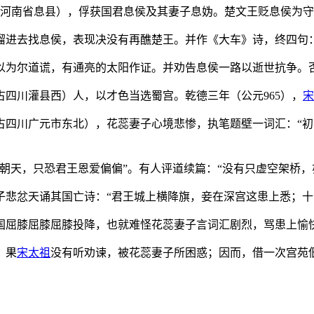
河南省息县），俘获国君息侯及其妻子息妫。楚文王贬息侯为守
溜进去找息侯，表现决没有再醮楚王。并作《大车》诗，终四句：
以为尔道谎，有通亮的太阳作证。并劝告息侯一路以逝世抗争。
四川灌县西）人，以才色当选蜀宫。乾德三年（公元965），
宋
古四川广元市东北），花蕊妻子心境悲惨，执笔题壁一词汇：“初
朝天，只恐君王恩爱偏偏”。有人评道续篇：“没有只虚空架桥，
子悲忿天诵其国亡诗：“君王城上横降旗，妾在深宫这患上悉；十
国屈膝屈膝屈膝投降，也就难怪花蕊妻子言词汇剧烈，骂患上愉
）果
宋太祖
没有听劝谏，被花蕊妻子所困惑；因而，借一次宫苑