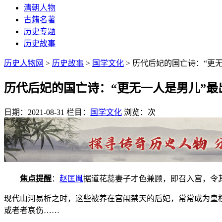
清朝人物
古籍名著
历史专题
历史故事
历史人物网
>
历史故事
>
国学文化
> 历代后妃的国亡诗：“更
历代后妃的国亡诗：“更无一人是男儿”最
日期：2021-08-31
栏目：
国学文化
浏览：
次
焦点提醒
：
赵匡胤
据道花蕊妻子才色兼顾，即召入宫，令
现代山河易析之时，这些被养在宫闱禁天的后妃，常常成为皇
或者者哀伤……