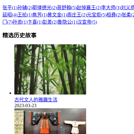
张平(1)
孙辅(2)
耶律德光(2)
哥舒翰(5)
赵悼襄王(2)
李大师(3)
刘义恭(
延昭(4)
王纶(1)
焦芳(1)
黄文金(1)
周庄王(2)
元宝炬(5)
桓彝(2)
张柔(2
门(7)
孙资(1)
卞喜(1)
彭羕(2)
鲁隐公(1)
汉宣帝(5)
精选历史故事
古代文人的雅趣生活
2023-03-23