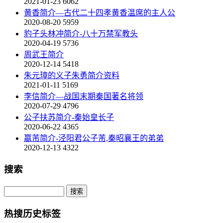
2021-01-23
6062
黄香简介—古代二十四孝黄香温席的主人公
2020-08-20
5959
豹子头林冲简介-八十万禁军教头
2020-04-19
5736
周武王简介
2020-12-14
5418
朱元璋的义子朱勇简介资料
2021-01-11
5169
李信简介—战国末期秦国著名将领
2020-07-29
4796
公子扶苏简介-秦始皇长子
2020-06-22
4365
嬴芾简介-泾阳君公子芾,秦昭襄王的弟弟
2020-12-13
4322
搜索
热搜历史标签