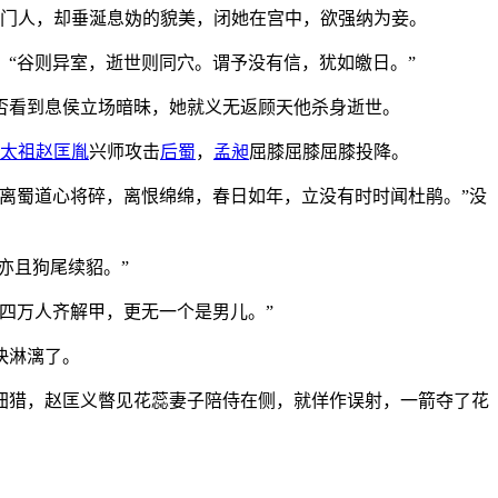
门人，却垂涎息妫的貌美，闭她在宫中，欲强纳为妾。
“谷则异室，逝世则同穴。谓予没有信，犹如皦日。”
否看到息侯立场暗昧，她就义无返顾天他杀身逝世。
太祖
赵匡胤
兴师攻击
后蜀
，
孟昶
屈膝屈膝屈膝投降。
离蜀道心将碎，离恨绵绵，春日如年，立没有时时闻杜鹃。”没
亦且狗尾续貂。”
四万人齐解甲，更无一个是男儿。”
快淋漓了。
佃猎，赵匡义暼见花蕊妻子陪侍在侧，就佯作误射，一箭夺了花