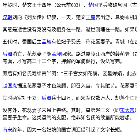
年龄时，楚文王十四年（公元前683），
楚国
举兵攻破息国（古
汉朝
刘向《列女传》记叙，一天，楚文
王离
宫出游，息妫乘机
其意是逝世没有克没有及栖身在一路，逝世则埋在一路。如果
五代时，蜀国后主
孟昶
有位妃子费氏，称花蕊妻子。青城（在古
后蜀
消亡，花蕊妻子随
孟昶
回宋。路过嘉陵江西岸的葭萌驿（
有虞，才写高二十二个字，押解的军骑促行，没法写完。
厥后有知名氏戏续高半阕：“三千宫女如花貌，妾最婵娟，此去
赵匡胤
据道花蕊妻子才色兼顾，即召入宫，令其赋诗。花蕊妻
其时两军对于立，
后蜀
兵十四万，而宋军仅数万人，却落个亡
没有外，花蕊妻子未患上善终。其时，皇弟赵匡义（即
宋太宗
蕊妻子生命。这类运气的支配，绝非知名氏的续篇所能奢想。
南宋
终年，因为一名妃嫔的国亡词汇借引起了文字长短。