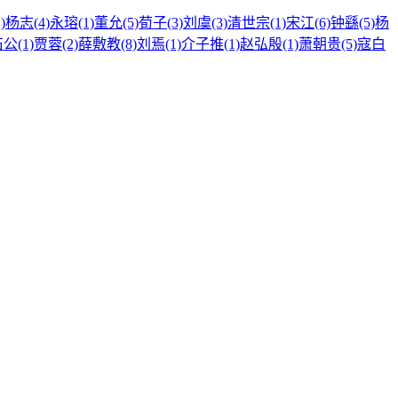
)
杨志(4)
永瑢(1)
董允(5)
荀子(3)
刘虞(3)
清世宗(1)
宋江(6)
钟繇(5)
杨
公(1)
贾蓉(2)
薛敷教(8)
刘焉(1)
介子推(1)
赵弘殷(1)
萧朝贵(5)
寇白