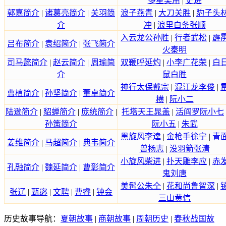
多星吴用
|
史进
郭嘉简介
|
诸葛亮简介
|
关羽简
浪子燕青
|
大刀关胜
|
豹子头
介
冲
|
浪里白条张顺
入云龙公孙胜
|
行者武松
|
霹
吕布简介
|
袁绍简介
|
张飞简介
火秦明
司马懿简介
|
赵云简介
|
周瑜简
双鞭呼延灼
|
小李广花荣
|
白
介
鼠白胜
神行太保戴宗
|
混江龙李俊
|
曹植简介
|
孙坚简介
|
董卓简介
横
|
阮小二
陆逊简介
|
貂蝉简介
|
庞统简介
|
托塔天王晁盖
|
活阎罗阮小七
孙策简介
阮小五
|
朱武
黑旋风李逵
|
金枪手徐宁
|
青
姜维简介
|
马超简介
|
典韦简介
兽杨志
|
没羽箭张清
小旋风柴进
|
扑天雕李应
|
赤
孔融简介
|
魏延简介
|
曹彰简介
鬼刘唐
美髯公朱仝
|
花和尚鲁智深
|
张辽
|
甄宓
|
文聘
|
曹睿
|
钟会
三山黄信
历史故事导航：
夏朝故事
|
商朝故事
|
周朝历史
|
春秋战国故