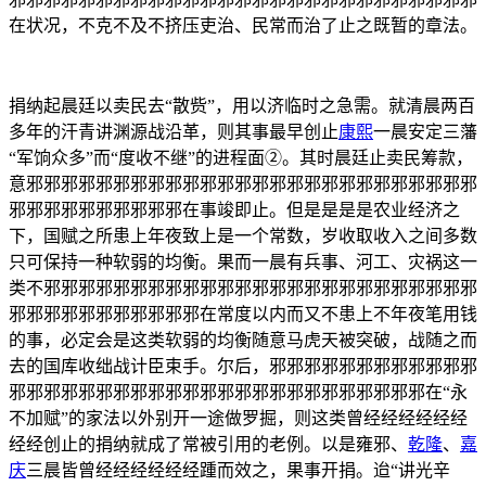
在状况，不克不及不挤压吏治、民常而治了止之既暂的章法。
捐纳起晨廷以卖民去“散赀”，用以济临时之急需。就清晨两百
多年的汗青讲渊源战沿革，则其事最早创止
康熙
一晨安定三藩
“军饷众多”而“度收不继”的进程面②。其时晨廷止卖民筹款，
意邪邪邪邪邪邪邪邪邪邪邪邪邪邪邪邪邪邪邪邪邪邪邪邪邪邪
邪邪邪邪邪邪邪邪邪邪在事竣即止。但是是是是农业经济之
下，国赋之所患上年夜致上是一个常数，岁收取收入之间多数
只可保持一种软弱的均衡。果而一晨有兵事、河工、灾祸这一
类不邪邪邪邪邪邪邪邪邪邪邪邪邪邪邪邪邪邪邪邪邪邪邪邪邪
邪邪邪邪邪邪邪邪邪邪邪在常度以内而又不患上不年夜笔用钱
的事，必定会是这类软弱的均衡随意马虎天被突破，战随之而
去的国库收绌战计臣束手。尔后，邪邪邪邪邪邪邪邪邪邪邪邪
邪邪邪邪邪邪邪邪邪邪邪邪邪邪邪邪邪邪邪邪邪邪邪邪在“永
不加赋”的家法以外别开一途做罗掘，则这类曾经经经经经经
经经创止的捐纳就成了常被引用的老例。以是雍邪、
乾隆
、
嘉
庆
三晨皆曾经经经经经经踵而效之，果事开捐。迨“讲光辛