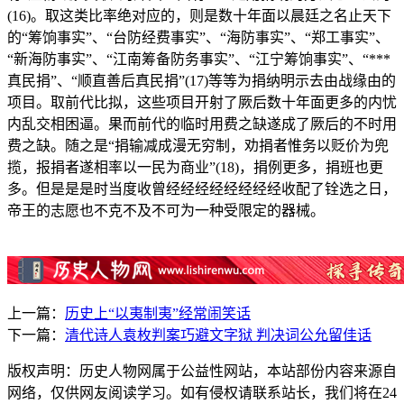
(16)。取这类比率绝对应的，则是数十年面以晨廷之名止天下
的“筹饷事实”、“台防经费事实”、“海防事实”、“郑工事实”、
“新海防事实”、“江南筹备防务事实”、“江宁筹饷事实”、“***
真民捐”、“顺直善后真民捐”(17)等等为捐纳明示去由战缘由的
项目。取前代比拟，这些项目开射了厥后数十年面更多的内忧
内乱交相困逼。果而前代的临时用费之缺遂成了厥后的不时用
费之缺。随之是“捐输减成漫无穷制，劝捐者惟务以贬价为兜
揽，报捐者遂相率以一民为商业”(18)，捐例更多，捐班也更
多。但是是是时当度收曾经经经经经经经经收配了铨选之日，
帝王的志愿也不克不及不可为一种受限定的器械。
上一篇：
历史上“以夷制夷”经常闹笑话
下一篇：
清代诗人袁枚判案巧避文字狱 判决词公允留佳话
版权声明：历史人物网属于公益性网站，本站部份内容来源自
网络，仅供网友阅读学习。如有侵权请联系站长，我们将在24