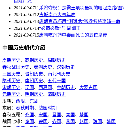
百姓打死
2021-09-07
11
杀将夺权：楚霸王项羽最初的崛起之路(图)
2021-09-07
12
古城南京大事年表
2021-09-07
13
唐朝官员巧用“测谎术”智救名将李靖一命
2021-09-07
14
“必恭必敬”与 周幽王
2021-09-07
15
唐朝吃丹药中毒而死亡的五位皇帝
中国历史朝代介绍
夏朝历史
、
商朝历史
、
周朝历史
春秋战国历史
、
秦朝历史
、
汉朝历史
三国历史
、
晋朝历史
、
南北朝历史
隋朝历史
、
唐朝历史
、
五代十国
宋朝历史
、
辽国
、
西夏国
、
金朝历史
、
大蒙古国
元朝历史
、
明朝历史
、
清朝历史
周朝：
西周
、
东周
东周：
春秋时期
、
战国时期
春秋五霸：
齐国
、
宋国
、
晋国
、
秦国
、
楚国
战国七雄：
秦国
、
楚国
、
齐国
、
燕国
、
赵国
、
魏国
、
韩国