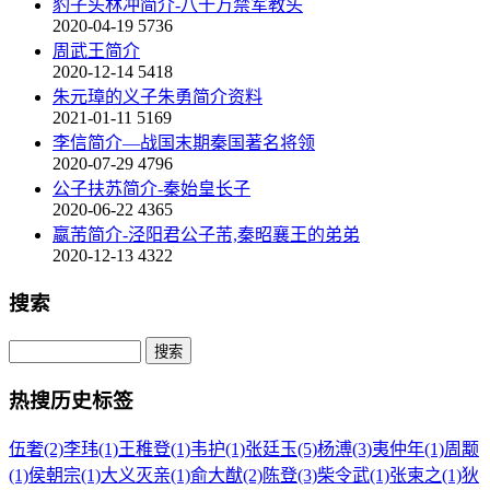
豹子头林冲简介-八十万禁军教头
2020-04-19
5736
周武王简介
2020-12-14
5418
朱元璋的义子朱勇简介资料
2021-01-11
5169
李信简介—战国末期秦国著名将领
2020-07-29
4796
公子扶苏简介-秦始皇长子
2020-06-22
4365
嬴芾简介-泾阳君公子芾,秦昭襄王的弟弟
2020-12-13
4322
搜索
热搜历史标签
伍奢(2)
李玮(1)
王稚登(1)
韦护(1)
张廷玉(5)
杨溥(3)
夷仲年(1)
周颙
(1)
侯朝宗(1)
大义灭亲(1)
俞大猷(2)
陈登(3)
柴令武(1)
张柬之(1)
狄