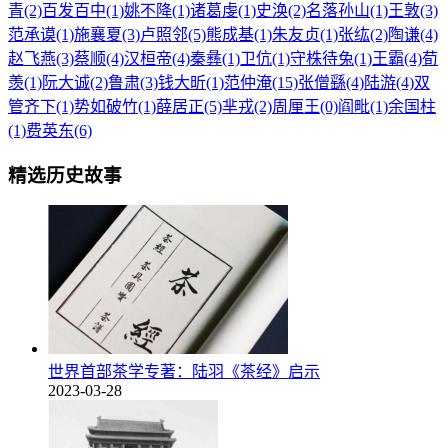
青(2)
百发百中(1)
姚不降(1)
诸葛虔(1)
史涣(2)
名落孙山(1)
王敦(3)
范承谟(1)
施襄夏(3)
卢照邻(5)
熊成基(1)
朱友贞(1)
张纮(2)
陶谦(4)
赵飞燕(3)
蔡顺(4)
汉桓帝(4)
秦彝(1)
卫伉(1)
守株待兔(1)
王霸(4)
荀
羡(1)
阮大诚(2)
鲁肃(3)
钱大昕(1)
范仲淹(15)
张僧繇(4)
陆游(4)
双
管齐下(1)
势如破竹(1)
薛居正(5)
芈戎(2)
周厘王(0)
阎毗(1)
余国柱
(1)
费英东(6)
精选历史故事
世界首部茶学专著：陆羽《茶经》启示
2023-03-28