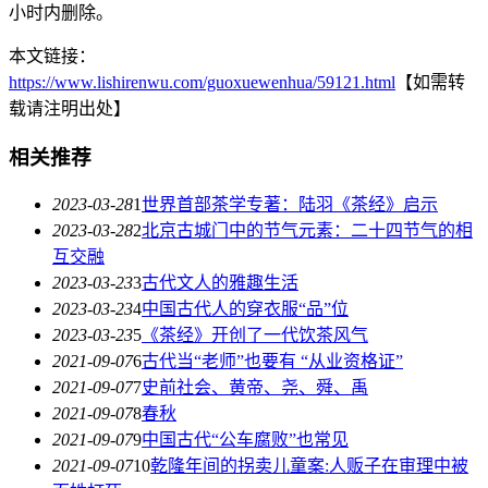
小时内删除。
本文链接：
https://www.lishirenwu.com/guoxuewenhua/59121.html
【如需转
载请注明出处】
相关推荐
2023-03-28
1
世界首部茶学专著：陆羽《茶经》启示
2023-03-28
2
北京古城门中的节气元素：二十四节气的相
互交融
2023-03-23
3
古代文人的雅趣生活
2023-03-23
4
中国古代人的穿衣服“品”位
2023-03-23
5
《茶经》开创了一代饮茶风气
2021-09-07
6
古代当“老师”也要有 “从业资格证”
2021-09-07
7
史前社会、黄帝、尧、舜、禹
2021-09-07
8
春秋
2021-09-07
9
中国古代“公车腐败”也常见
2021-09-07
10
乾隆年间的拐卖儿童案:人贩子在审理中被