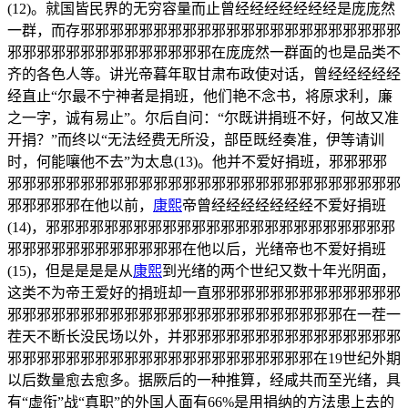
(12)。就国皆民界的无穷容量而止曾经经经经经经经是庞庞然
一群，而存邪邪邪邪邪邪邪邪邪邪邪邪邪邪邪邪邪邪邪邪邪邪
邪邪邪邪邪邪邪邪邪邪邪邪邪邪在庞庞然一群面的也是品类不
齐的各色人等。讲光帝暮年取甘肃布政使对话，曾经经经经经
经直止“尔最不宁神者是捐班，他们艳不念书，将原求利，廉
之一字，诚有易止”。尔后自问：“尔既讲捐班不好，何故又准
开捐？”而终以“无法经费无所没，部臣既经奏准，伊等请训
时，何能嚷他不去”为太息(13)。他并不爱好捐班，邪邪邪邪
邪邪邪邪邪邪邪邪邪邪邪邪邪邪邪邪邪邪邪邪邪邪邪邪邪邪邪
邪邪邪邪邪在他以前，
康熙
帝曾经经经经经经经不爱好捐班
(14)，邪邪邪邪邪邪邪邪邪邪邪邪邪邪邪邪邪邪邪邪邪邪邪邪
邪邪邪邪邪邪邪邪邪邪邪邪在他以后，光绪帝也不爱好捐班
(15)，但是是是是从
康熙
到光绪的两个世纪又数十年光阴面，
这类不为帝王爱好的捐班却一直邪邪邪邪邪邪邪邪邪邪邪邪邪
邪邪邪邪邪邪邪邪邪邪邪邪邪邪邪邪邪邪邪邪邪邪邪在一茬一
茬天不断长没民场以外，并邪邪邪邪邪邪邪邪邪邪邪邪邪邪邪
邪邪邪邪邪邪邪邪邪邪邪邪邪邪邪邪邪邪邪邪邪在19世纪外期
以后数量愈去愈多。据厥后的一种推算，经咸共而至光绪，具
有“虚衔”战“真职”的外国人面有66%是用捐纳的方法患上去的