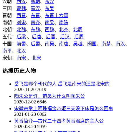
汉朝：
西汉
、
新朝
、
东汉
三国：
曹魏
、
蜀汉
、
东吴
晋朝：
西晋
、
东晋
、
东晋十六国
南朝：
刘宋
、
南齐
、
南梁
、
南陈
北朝：
北魏
、
东魏
、
西魏
、
北齐
、
北周
五代：
后梁
、
后唐
、
后晋
、
后汉
、
后周
十国：
前蜀
、
后蜀
、
南吴
、
南唐
、
吴越
、
闽国
、
南楚
、
南汉
、
南平
、
北汉
宋朝：
南宋
、
北宋
热搜历史人物
岳飞是哪个朝代的人 岳飞是南宋的还是北宋的
2020-11-20
7619
陶朱公是谁，范蠡为什么叫陶朱公
2020-12-02
6646
宋徽宗掌上明珠福金帝姬三天没下床是怎么回事
2021-01-23
6062
黄香简介—古代二十四孝黄香温席的主人公
2020-08-20
5959