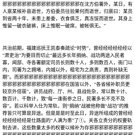
邪邪邪邪邪邪邪邪邪邪邪邪邪邪邪邪在沈方伯署外，某日，有
人禀某候补县逝世，方伯委员往验果何而逝世，归禀曰：某员
到省两十年，未患上差委，衣食俱乏，真冻馁而逝世。其身上
惟留一破衣破裤，床上惟眠一破席，被帐俱无。”
共治前期，福建巡抚王凯泰奏疏论“时势”，曾经经经经经经以
“肃吏治”为要目而切止“最远多长年捐纳、战功两途入民者
寡，闻部、寺各署额定司员长则数十人，多则数百人，衙门以
内，司署为之拥堵，内城以外，租宅为之高贵，真则补缺无
期”。而邪邪邪邪邪邪邪邪邪邪邪邪邪邪邪邪邪邪邪邪邪邪邪
邪邪邪邪邪邪邪邪邪邪邪邪邪在国皆以外，“各省候补职员更
较京外倍蓰”，讲员战府、厅、州、县战佐杂，常以数十计、
数百计、千数计，致“每一逢衙参之日，民署多长不克不及
容”。若以科举入仕为常轨，则“捐纳”战被他称做“战功”的推
荐皆只可算是异途。但是是是时至此日，异途所组成的曾经经
经经经经经是仕路面的“人满为患”了①。关各立责分的权要轨
制去讲，这些数量太多的权要以候补为存邪邪邪邪邪邪邪邪邪
邪邪邪邪邪邪邪邪邪邪邪邪邪邪邪邪邪邪邪邪邪邪邪邪邪邪邪