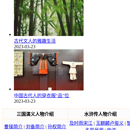
古代文人的雅趣生活
2023-03-23
中国古代人的穿衣服“品”位
2023-03-23
三国演义人物介绍
水浒传人物介绍
及时雨宋江
|
玉麒麟卢俊义
|
曹操简介
|
刘备简介
|
孙权简介