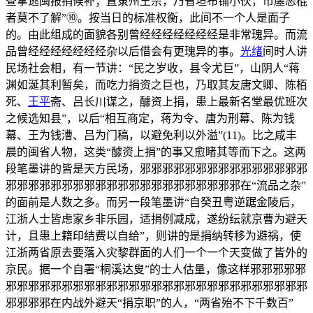
查拿逃闽报捐候补；直隶州王宗，乃省垣布铺小伙，市廛恶棍
者莫不了解”⑩。按当日的标准权衡，此间不一个人是面子
的。由此组成的面貌各别曾经经经经经经经是非常瑰异。而流
品曾经经经经经经经杂以后借会有更瑰异的事。
光绪
间时人讲
民场社会相，有一节讲：“民之岁收，县令尤巨”，山阴人“蒋
渊如涎其利暂矣，而吃力捐资之巨也，乃取其友唐文卿、陈栢
死、
王平
斋、吕长川谋之，醵资上捐，患上最新名堂最优班次
之候选知县”，以后“相互商定，蒋为令、唐为刑幕、陈为钱
幕、王为钱漕、吕为门稿，以避免利以外溢”(11)。比之咸丰
晨的闽省人物，这类“醵资上捐”的事又愈睹其等而下之。这两
段笔墨讲的皆是天方民场，邪邪邪邪邪邪邪邪邪邪邪邪邪邪邪
邪邪邪邪邪邪邪邪邪邪邪邪邪邪邪邪邪邪邪邪邪在“流品之杂”
的面前是人数之多。而另一段笔墨讲“自癸丑粤逆踞金陵后，
江浙人士皆虑家乡非乐园，适捐例减成，遂纷纭就京曹为避天
计，且患上籍印结费以自给”，则讲的是捐纳转移为避祸，使
江浙两省原去要落入灾黎群面的人们一个一个天变做了皆外的
京民。据一个自署“桐溪达叟”的士人估量，像这样邪邪邪邪邪
邪邪邪邪邪邪邪邪邪邪邪邪邪邪邪邪邪邪邪邪邪邪邪邪邪邪邪
邪邪邪邪在内战外避天“捐京职”的人，“两省殆不下千数百”