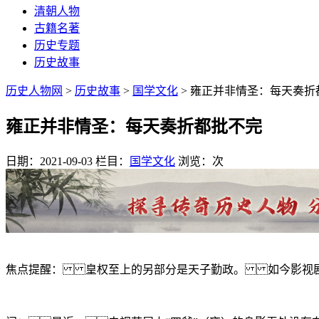
清朝人物
古籍名著
历史专题
历史故事
历史人物网
>
历史故事
>
国学文化
> 雍正并非情圣：每天奏折
雍正并非情圣：每天奏折都批不完
日期：2021-09-03
栏目：
国学文化
浏览：
次
焦点提醒： 皇权至上的另部分是天子勤政。 如今影视