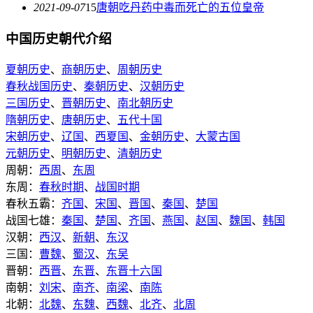
2021-09-07
15
唐朝吃丹药中毒而死亡的五位皇帝
中国历史朝代介绍
夏朝历史
、
商朝历史
、
周朝历史
春秋战国历史
、
秦朝历史
、
汉朝历史
三国历史
、
晋朝历史
、
南北朝历史
隋朝历史
、
唐朝历史
、
五代十国
宋朝历史
、
辽国
、
西夏国
、
金朝历史
、
大蒙古国
元朝历史
、
明朝历史
、
清朝历史
周朝：
西周
、
东周
东周：
春秋时期
、
战国时期
春秋五霸：
齐国
、
宋国
、
晋国
、
秦国
、
楚国
战国七雄：
秦国
、
楚国
、
齐国
、
燕国
、
赵国
、
魏国
、
韩国
汉朝：
西汉
、
新朝
、
东汉
三国：
曹魏
、
蜀汉
、
东吴
晋朝：
西晋
、
东晋
、
东晋十六国
南朝：
刘宋
、
南齐
、
南梁
、
南陈
北朝：
北魏
、
东魏
、
西魏
、
北齐
、
北周