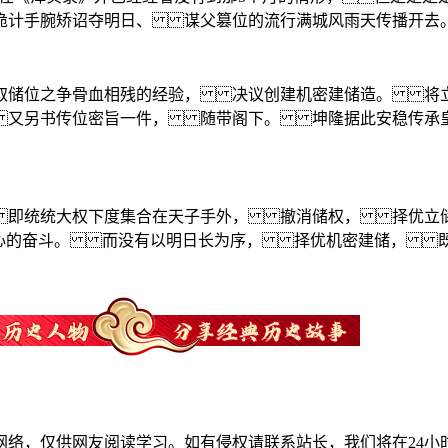
诡计手腕矫诏夺明日、 谋父篡位的流行满城风雨天传播
储位之争骨血相残的经验， 决议创建机密建储造。 将立
又另书传位密旨一件， 随带阁下。 坤隆据此安稳传承皇
 即统统大权下度集合在天子手外， 撤消储权， 择优
事外心的奋斗。 而没有以明日长为序， 择优机密建储，
网络，仅供网友阅读学习。如有侵权请联系站长，我们将在24小