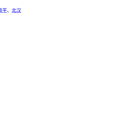
南平
、
北汉