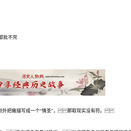
都批不完
剧外把雍描写成一个“情圣”， 那取现实没有符。