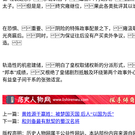
太子。 但是是， 终究雍继位， 果此各类批评其以
在恐惧、 重要、 阴险的特殊政事配景之下， 雍汲取
光亮匾后。 同时， 为保证往后没有产买卖外争议， 
造。
轨造性的机密建储， 明白了皇权取储权新的分派形式，
“邦本”成绩， 又根绝了皇储剧烈抵触及环绕第两个政
有益皇子间干系的张弛适宜。
上一篇：
黄姓源于嬴姓：被楚国灭国 后人“以国为氏”
下一篇：
和刘备最有默契的蜀汉名将
版权声明：历史人物网属于公益性网站，本站部份内容来源自