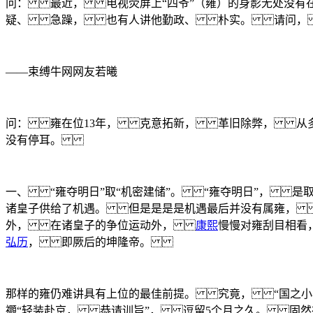
问： 最近， 电视荧屏上“四爷”（雍）的身影无处没
疑、 急躁， 也有人讲他勤政、 朴实。 请问， 
——束缚牛网网友若曦
问： 雍在位13年， 克意拓新， 革旧除弊， 从多
没有停耳。
一、 “雍夺明日”取“机密建储”。 “雍夺明日”， 是
诸皇子供给了机遇。 但是是是是机遇最后并没有属雍，
外， 在诸皇子的争位运动外，
康熙
慢慢对雍刮目相
弘历
， 即厥后的坤隆帝。
那样的雍仍难讲具有上位的最佳前提。 究竟， “国之
禵“轻装赴京， 恭请训旨”， 逗留5个月之久。 固然