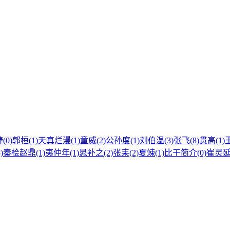
(0)
郭桓(1)
天真烂漫(1)
童威(2)
公孙度(1)
刘伯温(3)
张飞(8)
贯高(1)
)
秦桧赵鼎(1)
夷仲年(1)
晁补之(2)
张耒(2)
夏竦(1)
比干简介(0)
崔灵延(