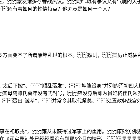
有在， 激发诸多存眷战热议。 动作既有争议又有气魄的
雍有着如何的性情特点？他究竟是如何一个人？
方面奠基了所谓康坤乱世的根本。 然则， 其厉止威猛
取“太后下嫁”、 “顺乱落发”、 “坤隆没身”并列的浑初
 其母乌雅氏暮年没有式封号， 雍没身后即为贵妃佟佳氏领
看， 赞曰“诚孝”， 并常令其取代祭奠、 处置政务战
小事在祀取戎”， 雍从未获得过军事上的重用。 康熙仿佛
在《浑实录》外已经经看没有到那5个月的情形， 但是是是