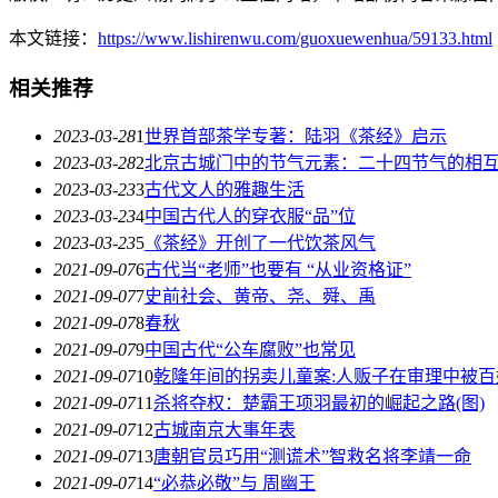
本文链接：
https://www.lishirenwu.com/guoxuewenhua/59133.html
相关推荐
2023-03-28
1
世界首部茶学专著：陆羽《茶经》启示
2023-03-28
2
北京古城门中的节气元素：二十四节气的相
2023-03-23
3
古代文人的雅趣生活
2023-03-23
4
中国古代人的穿衣服“品”位
2023-03-23
5
《茶经》开创了一代饮茶风气
2021-09-07
6
古代当“老师”也要有 “从业资格证”
2021-09-07
7
史前社会、黄帝、尧、舜、禹
2021-09-07
8
春秋
2021-09-07
9
中国古代“公车腐败”也常见
2021-09-07
10
乾隆年间的拐卖儿童案:人贩子在审理中被百
2021-09-07
11
杀将夺权：楚霸王项羽最初的崛起之路(图)
2021-09-07
12
古城南京大事年表
2021-09-07
13
唐朝官员巧用“测谎术”智救名将李靖一命
2021-09-07
14
“必恭必敬”与 周幽王