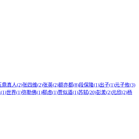
玉鼎真人(2)
张四维(2)
张英(2)
额亦都(8)
段保隆(1)
出子(1)
元子攸(3)
1)
世界(1)
弥勒佛(1)
郗虑(1)
贾似道(1)
苏轼(20)
彭羕(2)
元欣(2)
杨