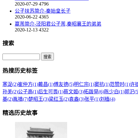
2020-07-29
4796
公子扶苏简介-秦始皇长子
2020-06-22
4365
嬴芾简介-泾阳君公子芾,秦昭襄王的弟弟
2020-12-13
4322
搜索
热搜历史标签
寒浞(2)
崔仲方(1)
戴昌(1)
傅友德(5)
明仁宗(1)
窦抗(1)
范赞时(1)
许捷
孙羌(2)
公子高(1)
后生可畏(1)
蔡文姬(3)
拓跋晃(6)
陈少白(1)
郭汜(5
基(2)
胤禛(7)
楚昭王(3)
梁红玉(2)
袁盎(3)
张平(1)
刘植(4)
精选历史故事