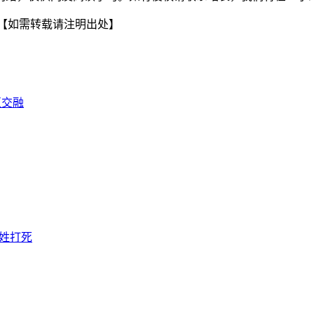
【如需转载请注明出处】
互交融
姓打死