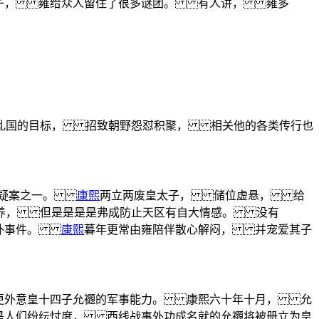
天子， 雍给众人留住了很多谜团。 有人讲， 雍多
乱国的目标， 招致朝野怨怼积聚， 相关他的各类传行也
四大疑案之一。
康熙
两立两废皇太子， 储位虚悬， 给
养， 但是是是是弗成防止天区有自大情感。 没有
宫外事件。
康熙
暮年更常由雍陪伴散心解闷， 并宠爱其子
更外意皇十四子允禵的军事能力。 康熙六十年十月， 允
是人们纷纭忖度， 西线战事外功成名就的允禵将被册立为皇