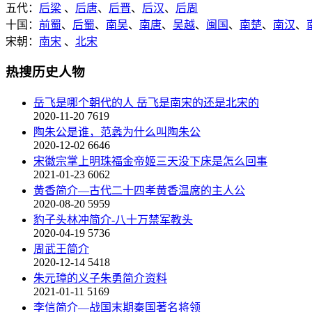
五代：
后梁
、
后唐
、
后晋
、
后汉
、
后周
十国：
前蜀
、
后蜀
、
南吴
、
南唐
、
吴越
、
闽国
、
南楚
、
南汉
、
宋朝：
南宋
、
北宋
热搜历史人物
岳飞是哪个朝代的人 岳飞是南宋的还是北宋的
2020-11-20
7619
陶朱公是谁，范蠡为什么叫陶朱公
2020-12-02
6646
宋徽宗掌上明珠福金帝姬三天没下床是怎么回事
2021-01-23
6062
黄香简介—古代二十四孝黄香温席的主人公
2020-08-20
5959
豹子头林冲简介-八十万禁军教头
2020-04-19
5736
周武王简介
2020-12-14
5418
朱元璋的义子朱勇简介资料
2021-01-11
5169
李信简介—战国末期秦国著名将领