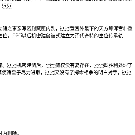
开去。
储之事亲写密封藏匣内乱， 置宫外最下的天方坤浑宫朴重
位， 以后机密建储被式建立为浑代奇特的皇位传承轨
立储。 机密建储后， 储权没有复存在， 既胜利处理了
 既使诸皇子尽力进取， 又没有了搏命相争的明白对手，
时内删除。