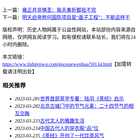
上一篇：
雍正并非情圣：每天奏折都批不完
下一篇：
明天启帝称何国防项目是“面子工程”：不能这样干
版权声明：历史人物网属于公益性网站，本站部份内容来源自
网络，仅供网友阅读学习。如有侵权请联系站长，我们将在24
小时内删除。
本文链接：
https://www.lishirenwu.com/guoxuewenhua/59134.html
【如需转
载请注明出处】
相关推荐
2023-03-28
1
世界首部茶学专著：陆羽《茶经》启示
2023-03-28
2
北京古城门中的节气元素：二十四节气的相
互交融
2023-03-23
3
古代文人的雅趣生活
2023-03-23
4
中国古代人的穿衣服“品”位
2023-03-23
5
《茶经》开创了一代饮茶风气