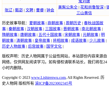
鬼刘唐
美髯公朱仝
|
花和尚鲁智深
|
张辽
|
甄宓
|
文聘
|
曹睿
|
钟会
三山黄信
历史故事导航：
夏朝故事
|
商朝故事
|
周朝历史
|
春秋战国故
事
|
秦朝故事
|
汉朝故事
|
三国故事
|
晋朝故事
|
南北朝故事
|
隋朝故事
|
唐朝故事
|
五代十国故事
|
宋朝故事
|
元朝故事
|
明
朝故事
|
清朝故事
|
皇帝故事
|
将相故事
|
成语故事
|
少儿故事
|
历史人物故事
|
后宫故事
|
国学文化
|
版权声明：历史人物网属于公益性网站，本站部份内容来源自
网络，仅供网友阅读学习。如有侵权请联系站长，我们将在24
小时内删除。
Copyright © 2023
www.Lishirenwu.com
, All Rights Reserved. 历
史人物网 版权所有
渝ICP备2023002345号