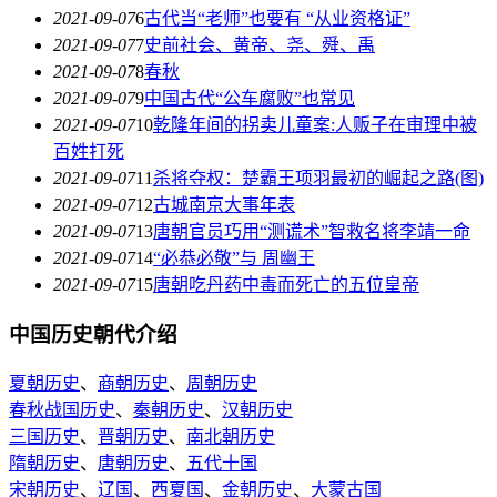
2021-09-07
6
古代当“老师”也要有 “从业资格证”
2021-09-07
7
史前社会、黄帝、尧、舜、禹
2021-09-07
8
春秋
2021-09-07
9
中国古代“公车腐败”也常见
2021-09-07
10
乾隆年间的拐卖儿童案:人贩子在审理中被
百姓打死
2021-09-07
11
杀将夺权：楚霸王项羽最初的崛起之路(图)
2021-09-07
12
古城南京大事年表
2021-09-07
13
唐朝官员巧用“测谎术”智救名将李靖一命
2021-09-07
14
“必恭必敬”与 周幽王
2021-09-07
15
唐朝吃丹药中毒而死亡的五位皇帝
中国历史朝代介绍
夏朝历史
、
商朝历史
、
周朝历史
春秋战国历史
、
秦朝历史
、
汉朝历史
三国历史
、
晋朝历史
、
南北朝历史
隋朝历史
、
唐朝历史
、
五代十国
宋朝历史
、
辽国
、
西夏国
、
金朝历史
、
大蒙古国