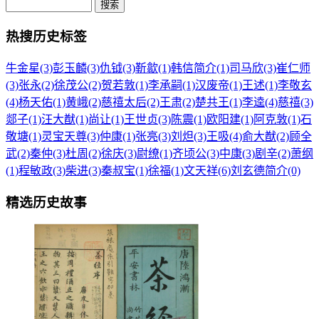
热搜历史标签
牛金星(3)
彭玉麟(3)
仇钺(3)
靳歙(1)
韩信简介(1)
司马欣(3)
崔仁师
(3)
张永(2)
徐茂公(2)
贺若敦(1)
李承嗣(1)
汉废帝(1)
王述(1)
李敬玄
(4)
杨天佑(1)
黄峨(2)
慈禧太后(2)
王肃(2)
楚共王(1)
李逵(4)
慈禧(3)
郯子(1)
汪大猷(1)
尚让(1)
王世贞(3)
陈震(1)
欧阳建(1)
阿克敦(1)
石
敬塘(1)
灵宝天尊(3)
仲康(1)
张亮(3)
刘炟(3)
王吸(4)
俞大猷(2)
顾全
武(2)
秦仲(3)
杜周(2)
徐庆(3)
尉缭(1)
齐顷公(3)
中康(3)
剧辛(2)
萧纲
(1)
程敏政(3)
柴进(3)
秦叔宝(1)
徐福(1)
文天祥(6)
刘玄德简介(0)
精选历史故事