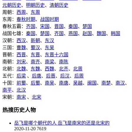
元朝历史
、
明朝历史
、
清朝历史
周朝：
西周
、
东周
东周：
春秋时期
、
战国时期
春秋五霸：
齐国
、
宋国
、
晋国
、
秦国
、
楚国
战国七雄：
秦国
、
楚国
、
齐国
、
燕国
、
赵国
、
魏国
、
韩国
汉朝：
西汉
、
新朝
、
东汉
三国：
曹魏
、
蜀汉
、
东吴
晋朝：
西晋
、
东晋
、
东晋十六国
南朝：
刘宋
、
南齐
、
南梁
、
南陈
北朝：
北魏
、
东魏
、
西魏
、
北齐
、
北周
五代：
后梁
、
后唐
、
后晋
、
后汉
、
后周
十国：
前蜀
、
后蜀
、
南吴
、
南唐
、
吴越
、
闽国
、
南楚
、
南汉
、
南平
、
北汉
宋朝：
南宋
、
北宋
热搜历史人物
岳飞是哪个朝代的人 岳飞是南宋的还是北宋的
2020-11-20
7619