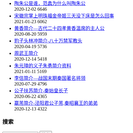
陶朱公是谁，范蠡为什么叫陶朱公
2020-12-02
6646
宋徽宗掌上明珠福金帝姬三天没下床是怎么回事
2021-01-23
6062
黄香简介—古代二十四孝黄香温席的主人公
2020-08-20
5959
豹子头林冲简介-八十万禁军教头
2020-04-19
5736
周武王简介
2020-12-14
5418
朱元璋的义子朱勇简介资料
2021-01-11
5169
李信简介—战国末期秦国著名将领
2020-07-29
4796
公子扶苏简介-秦始皇长子
2020-06-22
4365
嬴芾简介-泾阳君公子芾,秦昭襄王的弟弟
2020-12-13
4322
搜索