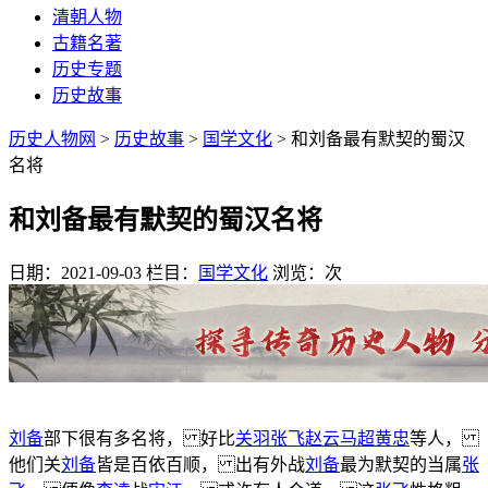
清朝人物
古籍名著
历史专题
历史故事
历史人物网
>
历史故事
>
国学文化
> 和刘备最有默契的蜀汉
名将
和刘备最有默契的蜀汉名将
日期：2021-09-03
栏目：
国学文化
浏览：
次
刘备
部下很有多名将， 好比
关羽
张飞
赵云
马超
黄忠
等人，
他们关
刘备
皆是百依百顺， 出有外战
刘备
最为默契的当属
张