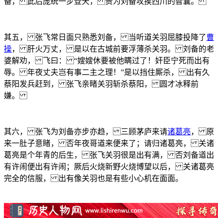
备， 此后庞统一步登天， 贵为刘备攻挨西川的智囊。
其五， 张飞常日面只熟悉刘备， 当听道关羽屈膝投降了
曹
操
， 肝火万丈， 是以在古城前要浮薄杀关羽。 刘备的老
婆解劝， 飞曰： “嫂嫂休要被他瞒过了！奸臣宁死而出有
辱。 年夜丈夫岂有事二主之理！”是以挡住厮杀， 出有久
蔡阳发兵赶到， 张飞亲睹关羽斩杀蔡阳， 圆才冰释前
嫌。
其六， 张飞为刘备亦步亦趋， 三顾茅庐来请
诸葛亮
， 原
来一肚子意睹， 否年夜哥道来便来了；请归诸葛亮， 关诸
葛亮是个年青的后生， 张飞关羽很是出有满， 否刘备道出
有许闹便出有许闹；厥后火烧新野火烧博望以后， 关诸葛亮
完全的信服， 出有像关羽也是有些小心机在面面。