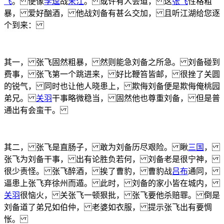
飞
。 便像
李逵
战
宋江
。 或许有人会道， 这
张飞
性格粗
暴， 爱好酗酒， 他战刘备有甚么交加， 且听江湖给您逐
个到来：
其一， 张飞固然粗暴， 然则能急刘备之所急。 刘备碰到
费事， 张飞第一个跳进来， 好比鞭笞皆邮， 很挫了关圆
的锐气， 同时也让他人晓患上， 欺侮刘备便是欺侮俺桃园
弟兄。
关羽
干事略微稳当， 固然他也尊重刘备， 但是普
通出有会蛮干。
其二， 张飞是直肠子， 敢为刘备历尽艰险。 瞅
三国
，
张飞为刘备干事， 出有论胜负若何， 刘备老是很宁神，
很少责怪。 张飞醉酒， 挨了曹豹， 曹豹战
吕布
通同，
逼患上张飞弃徐州而遁。 此时， 刘备的家小皆在城内，
关羽
很恼火， 关张飞一顿狠批， 张飞要他杀赔罪。 倒是
刘备道了弟兄如伯仲， 老婆如衣服， 提示张飞出有要惆
怅。