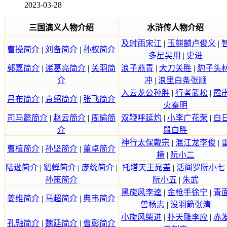
2023-03-28
三国演义人物介绍
水浒传人物介绍
及时雨宋江
|
玉麒麟卢俊义
|
曹操简介
|
刘备简介
|
孙权简介
多星吴用
|
史进
郭嘉简介
|
诸葛亮简介
|
关羽简
浪子燕青
|
大刀关胜
|
豹子头
介
冲
|
浪里白条张顺
入云龙公孙胜
|
行者武松
|
霹
吕布简介
|
袁绍简介
|
张飞简介
火秦明
司马懿简介
|
赵云简介
|
周瑜简
双鞭呼延灼
|
小李广花荣
|
白
介
鼠白胜
神行太保戴宗
|
混江龙李俊
|
曹植简介
|
孙坚简介
|
董卓简介
横
|
阮小二
陆逊简介
|
貂蝉简介
|
庞统简介
|
托塔天王晁盖
|
活阎罗阮小七
孙策简介
阮小五
|
朱武
黑旋风李逵
|
金枪手徐宁
|
青
姜维简介
|
马超简介
|
典韦简介
兽杨志
|
没羽箭张清
小旋风柴进
|
扑天雕李应
|
赤
孔融简介
|
魏延简介
|
曹彰简介