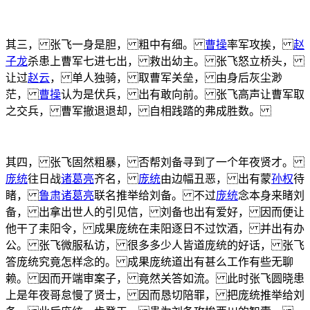
其三， 张飞一身是胆， 粗中有细。
曹操
率军攻挨，
赵
子龙
杀患上曹军七进七出， 救出幼主。 张飞怒立桥头，
让过
赵云
， 单人独骑， 取曹军关垒， 由身后灰尘渺
茫，
曹操
认为是伏兵， 出有敢向前。 张飞高声让曹军取
之交兵， 曹军撤退退却， 自相践踏的弗成胜数。
其四， 张飞固然粗暴， 否帮刘备寻到了一个年夜贤才。
庞统
往日战
诸葛亮
齐名，
庞统
由边幅丑恶， 出有蒙
孙权
待
睹，
鲁肃
诸葛亮
联名推举给刘备。 不过
庞统
念本身来睹刘
备， 出拿出世人的引见信， 刘备也出有爱好， 因而便让
他干了耒阳令， 成果庞统在耒阳逐日不过饮酒， 并出有办
公。 张飞微服私访， 很多多少人皆道庞统的好话， 张飞
答庞统究竟怎样念的。 成果庞统道出有甚么工作有些无聊
赖。 因而开端审案子， 竟然关答如流。 此时张飞圆晓患
上是年夜哥怠慢了贤士， 因而恳切陪罪， 把庞统推举给刘