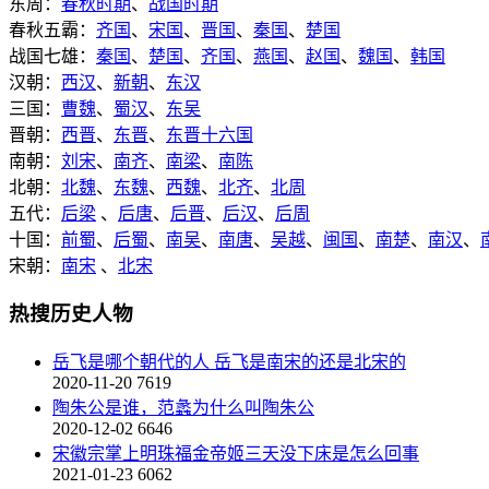
东周：
春秋时期
、
战国时期
春秋五霸：
齐国
、
宋国
、
晋国
、
秦国
、
楚国
战国七雄：
秦国
、
楚国
、
齐国
、
燕国
、
赵国
、
魏国
、
韩国
汉朝：
西汉
、
新朝
、
东汉
三国：
曹魏
、
蜀汉
、
东吴
晋朝：
西晋
、
东晋
、
东晋十六国
南朝：
刘宋
、
南齐
、
南梁
、
南陈
北朝：
北魏
、
东魏
、
西魏
、
北齐
、
北周
五代：
后梁
、
后唐
、
后晋
、
后汉
、
后周
十国：
前蜀
、
后蜀
、
南吴
、
南唐
、
吴越
、
闽国
、
南楚
、
南汉
、
宋朝：
南宋
、
北宋
热搜历史人物
岳飞是哪个朝代的人 岳飞是南宋的还是北宋的
2020-11-20
7619
陶朱公是谁，范蠡为什么叫陶朱公
2020-12-02
6646
宋徽宗掌上明珠福金帝姬三天没下床是怎么回事
2021-01-23
6062