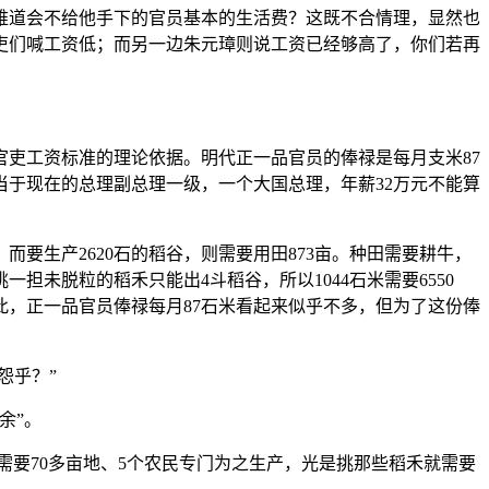
难道会不给他手下的官员基本的生活费？这既不合情理，显然也
吏们喊工资低；而另一边朱元璋则说工资已经够高了，你们若再
吏工资标准的理论依据。明代正一品官员的俸禄是每月支米87
相当于现在的总理副总理一级，一个大国总理，年薪32万元不能算
而要生产2620石的稻谷，则需要用田873亩。种田需要耕牛，
担未脱粒的稻禾只能出4斗稻谷，所以1044石米需要6550
此，正一品官员俸禄每月87石米看起来似乎不多，但为了这份俸
怨乎？”
余”。
需要70多亩地、5个农民专门为之生产，光是挑那些稻禾就需要