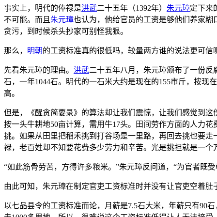
事实上，明代的俸禄是
洪武
二十五年（1392年）
朱元璋
定下来
不可能。而且
朱元璋
也认为，他给官员的工资是够他们养家糊
贪污，到时候杀头抄家可别怪我狠。
那么，
明朝
的工资标准真的很低吗，较量两方谁的说法更可信
先看朱元璋的理由。
洪武
二十五年八月，朱元璋颁布了一份反
石，一年1044石。明代的一石米大约是现在的155市斤，按
高。
但是，《醒贪简要录》的算法却让我们震惊，让我们感觉到这份工资
按一头牛耕地50亩计算，需用牛17头。田间劳作方面的人力花费
挑。如果从田里把稻禾挑到打谷场是一里路，再回去挑也要走一
禄，老百姓却不知要花费多少劳力和辛苦。光是挑担就是一个
“如此筋骨劳苦，方得许多粮米。”朱元璋反问道，“为官者既
由此可知，朱元璋在制定官吏工资标准时并没有让官吏空着肚子
以七品县令的工资标准而论，月薪是7.5石大米，年薪只有9