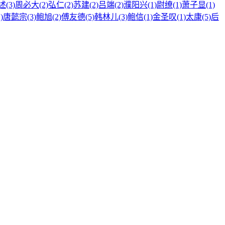
(3)
周必大(2)
弘仁(2)
苏建(2)
吕端(2)
濮阳兴(1)
尉缭(1)
萧子显(1)
)
唐懿宗(3)
鲍旭(2)
傅友德(5)
韩林儿(3)
鲍信(1)
金圣叹(1)
太康(5)
后