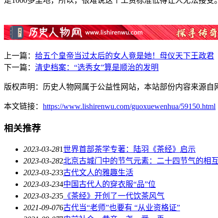
走1000多里地，所以，很难说这个工资标准低得让人无法接受
上一篇：
给五个皇帝当过太后的女人竟是她！母仪天下王政君
下一篇：
清史档案：“选秀女”算是顺治的发明
版权声明：历史人物网属于公益性网站，本站部份内容来源自
本文链接：
https://www.lishirenwu.com/guoxuewenhua/59150.html
相关推荐
2023-03-28
1
世界首部茶学专著：陆羽《茶经》启示
2023-03-28
2
北京古城门中的节气元素：二十四节气的相
2023-03-23
3
古代文人的雅趣生活
2023-03-23
4
中国古代人的穿衣服“品”位
2023-03-23
5
《茶经》开创了一代饮茶风气
2021-09-07
6
古代当“老师”也要有 “从业资格证”