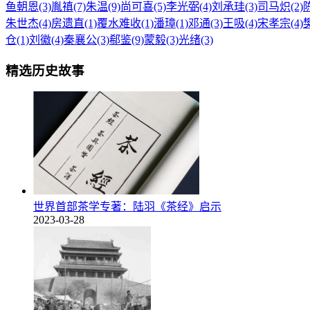
鱼朝恩(3)
胤禛(7)
朱温(9)
尚可喜(5)
李光弼(4)
刘承珪(3)
司马炽(2)
朱世杰(4)
房遗直(1)
覆水难收(1)
潘璋(1)
邓通(3)
王吸(4)
宋孝宗(4)
樊
仓(1)
刘徽(4)
秦襄公(3)
郗鉴(9)
蒙毅(3)
光绪(3)
精选历史故事
世界首部茶学专著：陆羽《茶经》启示
2023-03-28