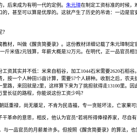
的，后来成为有明一代的定例。
朱元璋
在制定工资标准的时候，
口的，甚至可以算是优厚的。这就产生了历史的吊诡：一边是官
呢？
腐教材，叫做《醒贪简要录》。这份教材详细记载了朱元璋制定官
现在一斤米值2元钱算，年薪大概是32万元。在明代，正一品官员
其实并不低：米来自稻谷，加工1044石米需要2620石稻谷。
，按一个人种田15亩计算，需要57个人耕种。收割之后，农夫挑一
里路，来回就是2里，这样算下来为了挑担就得走13100里。因
万里长征的路程，你能说这份工资少吗？
受朝廷重禄，尚无餍足，不肯为民造福，专一贪赃坏法，亡家果可
干革命的意思，相反，他认为官员“若将所得俸禄养家，尽自有
0石，与一品官员的月薪差许多。但按照《醒贪简要录》的算法，也