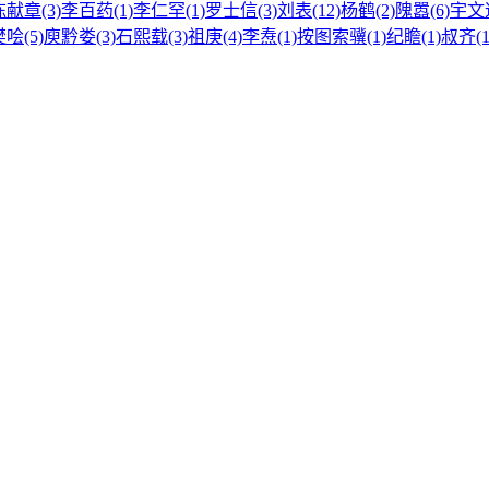
陈献章(3)
李百药(1)
李仁罕(1)
罗士信(3)
刘表(12)
杨鹤(2)
隗嚣(6)
宇文述
哙(5)
庾黔娄(3)
石熙载(3)
祖庚(4)
李焘(1)
按图索骥(1)
纪瞻(1)
叔齐(1