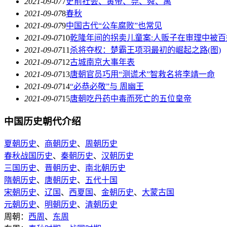
2021-09-07
7
史前社会、黄帝、尧、舜、禹
2021-09-07
8
春秋
2021-09-07
9
中国古代“公车腐败”也常见
2021-09-07
10
乾隆年间的拐卖儿童案:人贩子在审理中被百
2021-09-07
11
杀将夺权：楚霸王项羽最初的崛起之路(图)
2021-09-07
12
古城南京大事年表
2021-09-07
13
唐朝官员巧用“测谎术”智救名将李靖一命
2021-09-07
14
“必恭必敬”与 周幽王
2021-09-07
15
唐朝吃丹药中毒而死亡的五位皇帝
中国历史朝代介绍
夏朝历史
、
商朝历史
、
周朝历史
春秋战国历史
、
秦朝历史
、
汉朝历史
三国历史
、
晋朝历史
、
南北朝历史
隋朝历史
、
唐朝历史
、
五代十国
宋朝历史
、
辽国
、
西夏国
、
金朝历史
、
大蒙古国
元朝历史
、
明朝历史
、
清朝历史
周朝：
西周
、
东周