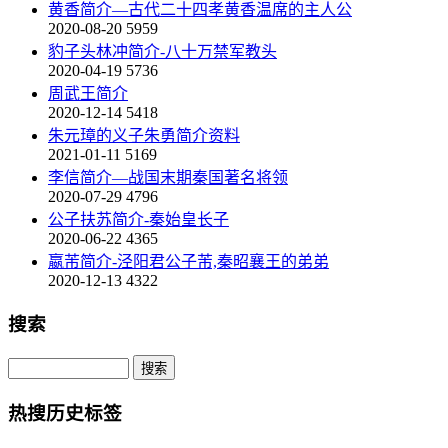
黄香简介—古代二十四孝黄香温席的主人公
2020-08-20
5959
豹子头林冲简介-八十万禁军教头
2020-04-19
5736
周武王简介
2020-12-14
5418
朱元璋的义子朱勇简介资料
2021-01-11
5169
李信简介—战国末期秦国著名将领
2020-07-29
4796
公子扶苏简介-秦始皇长子
2020-06-22
4365
嬴芾简介-泾阳君公子芾,秦昭襄王的弟弟
2020-12-13
4322
搜索
热搜历史标签