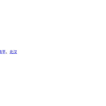
南平
、
北汉