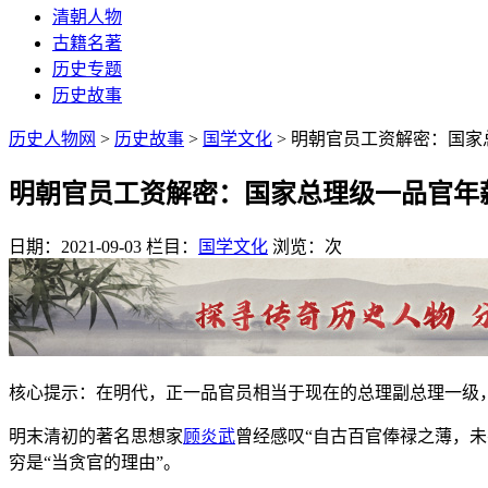
清朝人物
古籍名著
历史专题
历史故事
历史人物网
>
历史故事
>
国学文化
> 明朝官员工资解密：国家
明朝官员工资解密：国家总理级一品官年薪
日期：2021-09-03
栏目：
国学文化
浏览：
次
核心提示：在明代，正一品官员相当于现在的总理副总理一级，
明末清初的著名思想家
顾炎武
曾经感叹“自古百官俸禄之薄，未
穷是“当贪官的理由”。