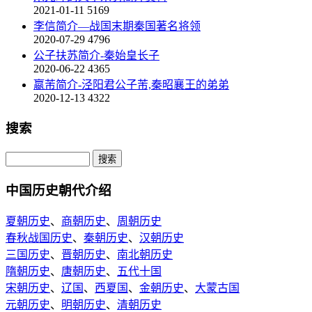
2021-01-11
5169
李信简介—战国末期秦国著名将领
2020-07-29
4796
公子扶苏简介-秦始皇长子
2020-06-22
4365
嬴芾简介-泾阳君公子芾,秦昭襄王的弟弟
2020-12-13
4322
搜索
中国历史朝代介绍
夏朝历史
、
商朝历史
、
周朝历史
春秋战国历史
、
秦朝历史
、
汉朝历史
三国历史
、
晋朝历史
、
南北朝历史
隋朝历史
、
唐朝历史
、
五代十国
宋朝历史
、
辽国
、
西夏国
、
金朝历史
、
大蒙古国
元朝历史
、
明朝历史
、
清朝历史