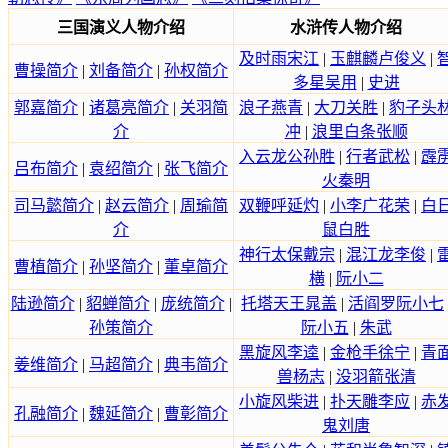
三国演义人物介绍
水浒传人物介绍
及时雨宋江
|
玉麒麟卢俊义
|
曹操简介
|
刘备简介
|
孙权简介
多星吴用
|
史进
郭嘉简介
|
诸葛亮简介
|
关羽简
浪子燕青
|
大刀关胜
|
豹子头
介
冲
|
浪里白条张顺
入云龙公孙胜
|
行者武松
|
霹
吕布简介
|
袁绍简介
|
张飞简介
火秦明
司马懿简介
|
赵云简介
|
周瑜简
双鞭呼延灼
|
小李广花荣
|
白
介
鼠白胜
神行太保戴宗
|
混江龙李俊
|
曹植简介
|
孙坚简介
|
董卓简介
横
|
阮小二
陆逊简介
|
貂蝉简介
|
庞统简介
|
托塔天王晁盖
|
活阎罗阮小七
孙策简介
阮小五
|
朱武
黑旋风李逵
|
金枪手徐宁
|
青
姜维简介
|
马超简介
|
典韦简介
兽杨志
|
没羽箭张清
小旋风柴进
|
扑天雕李应
|
赤
孔融简介
|
魏延简介
|
曹彰简介
鬼刘唐