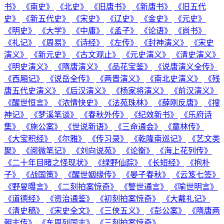
书》
《南史》
《北史》
《旧唐书》
《新唐书》
《旧五代
史》
《新五代史》
《宋史》
《辽史》
《金史》
《元史》
《明史》
《大学》
《中庸》
《孟子》
《论语》
《尚书》
《礼记》
《周易》
《诗经》
《左传》
《封神演义》
《宋史
演义》
《新元史》
《古文观止》
《元史演义》
《清史演义》
《明史演义》
《隋唐演义》
《品花宝鉴》
《说唐演义全传》
《西厢记》
《说岳全传》
《两晋演义》
《南北史演义》
《残
唐五代史演义》
《后汉演义》
《杨家将演义》
《前汉演义》
《醒世恒言》
《浓情快史》
《法苑珠林》
《薛刚反唐》
《搜
神记》
《梦溪笔谈》
《春秋外传》
《纪效新书》
《乐府诗
集》
《施公案》
《世说新语》
《三命通会》
《童林传》
《大宝积经》
《尔雅》
《传习录》
《乾隆南巡记》
《艺文类
聚》
《阅微笔记》
《刘向说苑》
《论衡》
《海上花列传》
《二十年目睹之怪现状》
《绿野仙踪》
《长短经》
《抱朴
子》
《战国策》
《醒世姻缘传》
《晏子春秋》
《云笈七签》
《野叟曝言》
《二刻拍案惊奇》
《警世通言》
《喻世明言》
《道德经》
《资治通鉴》
《初刻拍案惊奇》
《大戴礼记》
《清史稿》
《宋史全文》
《三侠五义》
《彭公案》
《隋唐两
朝志传》
《东周列国志》
《三刻拍案惊奇》