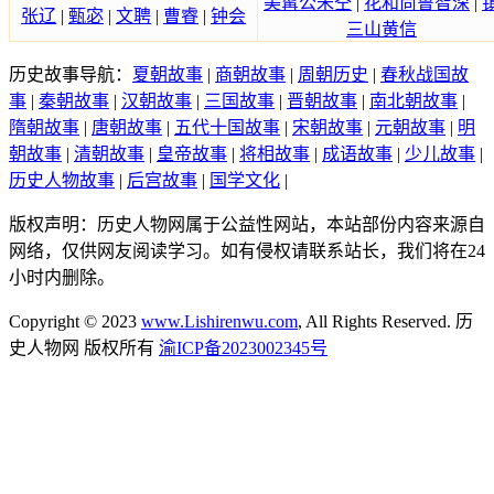
美髯公朱仝
|
花和尚鲁智深
|
张辽
|
甄宓
|
文聘
|
曹睿
|
钟会
三山黄信
历史故事导航：
夏朝故事
|
商朝故事
|
周朝历史
|
春秋战国故
事
|
秦朝故事
|
汉朝故事
|
三国故事
|
晋朝故事
|
南北朝故事
|
隋朝故事
|
唐朝故事
|
五代十国故事
|
宋朝故事
|
元朝故事
|
明
朝故事
|
清朝故事
|
皇帝故事
|
将相故事
|
成语故事
|
少儿故事
|
历史人物故事
|
后宫故事
|
国学文化
|
版权声明：历史人物网属于公益性网站，本站部份内容来源自
网络，仅供网友阅读学习。如有侵权请联系站长，我们将在24
小时内删除。
Copyright © 2023
www.Lishirenwu.com
, All Rights Reserved. 历
史人物网 版权所有
渝ICP备2023002345号