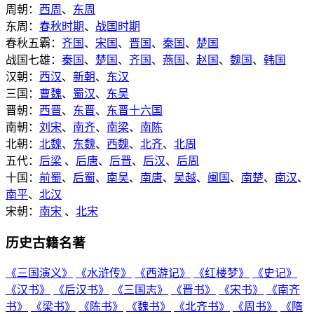
周朝：
西周
、
东周
东周：
春秋时期
、
战国时期
春秋五霸：
齐国
、
宋国
、
晋国
、
秦国
、
楚国
战国七雄：
秦国
、
楚国
、
齐国
、
燕国
、
赵国
、
魏国
、
韩国
汉朝：
西汉
、
新朝
、
东汉
三国：
曹魏
、
蜀汉
、
东吴
晋朝：
西晋
、
东晋
、
东晋十六国
南朝：
刘宋
、
南齐
、
南梁
、
南陈
北朝：
北魏
、
东魏
、
西魏
、
北齐
、
北周
五代：
后梁
、
后唐
、
后晋
、
后汉
、
后周
十国：
前蜀
、
后蜀
、
南吴
、
南唐
、
吴越
、
闽国
、
南楚
、
南汉
、
南平
、
北汉
宋朝：
南宋
、
北宋
历史古籍名著
《三国演义》
《水浒传》
《西游记》
《红楼梦》
《史记》
《汉书》
《后汉书》
《三国志》
《晋书》
《宋书》
《南齐
书》
《梁书》
《陈书》
《魏书》
《北齐书》
《周书》
《隋