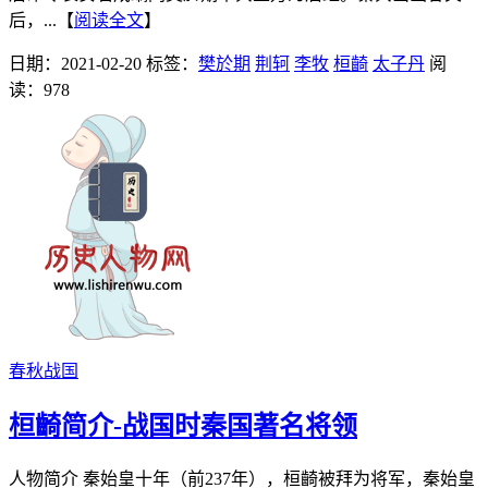
后，...【
阅读全文
】
日期：2021-02-20
标签：
樊於期
荆轲
李牧
桓齮
太子丹
阅
读：978
春秋战国
桓齮简介-战国时秦国著名将领
人物简介 秦始皇十年（前237年），桓齮被拜为将军，秦始皇