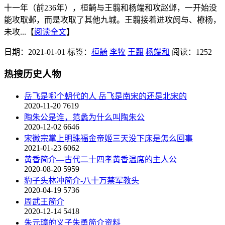
十一年（前236年），桓齮与王翦和杨端和攻赵邺，一开始没
能攻取邺，而是攻取了其他九城。王翦接着进攻阏与、橑杨，
未攻...【
阅读全文
】
日期：2021-01-01
标签：
桓齮
李牧
王翦
杨端和
阅读：1252
热搜历史人物
岳飞是哪个朝代的人 岳飞是南宋的还是北宋的
2020-11-20
7619
陶朱公是谁，范蠡为什么叫陶朱公
2020-12-02
6646
宋徽宗掌上明珠福金帝姬三天没下床是怎么回事
2021-01-23
6062
黄香简介—古代二十四孝黄香温席的主人公
2020-08-20
5959
豹子头林冲简介-八十万禁军教头
2020-04-19
5736
周武王简介
2020-12-14
5418
朱元璋的义子朱勇简介资料