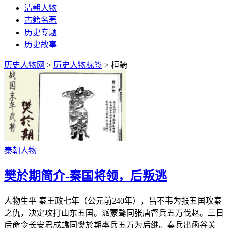
清朝人物
古籍名著
历史专题
历史故事
历史人物网
>
历史人物标签
> 桓齮
秦朝人物
樊於期简介-秦国将领，后叛逃
人物生平 秦王政七年（公元前240年），吕不韦为报五国攻秦
之仇，决定攻打山东五国。派蒙骜同张唐督兵五万伐赵。三日
后命令长安君成蟜同樊於期率兵五万为后继。秦兵出函谷关