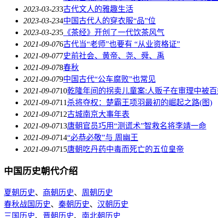
2023-03-23
3
古代文人的雅趣生活
2023-03-23
4
中国古代人的穿衣服“品”位
2023-03-23
5
《茶经》开创了一代饮茶风气
2021-09-07
6
古代当“老师”也要有 “从业资格证”
2021-09-07
7
史前社会、黄帝、尧、舜、禹
2021-09-07
8
春秋
2021-09-07
9
中国古代“公车腐败”也常见
2021-09-07
10
乾隆年间的拐卖儿童案:人贩子在审理中被百
2021-09-07
11
杀将夺权：楚霸王项羽最初的崛起之路(图)
2021-09-07
12
古城南京大事年表
2021-09-07
13
唐朝官员巧用“测谎术”智救名将李靖一命
2021-09-07
14
“必恭必敬”与 周幽王
2021-09-07
15
唐朝吃丹药中毒而死亡的五位皇帝
中国历史朝代介绍
夏朝历史
、
商朝历史
、
周朝历史
春秋战国历史
、
秦朝历史
、
汉朝历史
三国历史
、
晋朝历史
、
南北朝历史