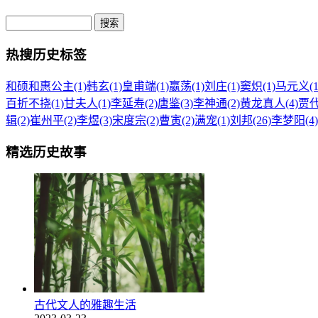
热搜历史标签
和硕和惠公主(1)
韩玄(1)
皇甫端(1)
嬴荡(1)
刘庄(1)
窦炽(1)
马元义(1
百折不挠(1)
甘夫人(1)
李延寿(2)
唐鉴(3)
李神通(2)
黄龙真人(4)
贾代
辑(2)
崔州平(2)
李煜(3)
宋度宗(2)
曹寅(2)
满宠(1)
刘邦(26)
李梦阳(4)
精选历史故事
古代文人的雅趣生活