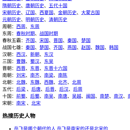
隋朝历史
、
唐朝历史
、
五代十国
宋朝历史
、
辽国
、
西夏国
、
金朝历史
、
大蒙古国
元朝历史
、
明朝历史
、
清朝历史
周朝：
西周
、
东周
东周：
春秋时期
、
战国时期
春秋五霸：
齐国
、
宋国
、
晋国
、
秦国
、
楚国
战国七雄：
秦国
、
楚国
、
齐国
、
燕国
、
赵国
、
魏国
、
韩国
汉朝：
西汉
、
新朝
、
东汉
三国：
曹魏
、
蜀汉
、
东吴
晋朝：
西晋
、
东晋
、
东晋十六国
南朝：
刘宋
、
南齐
、
南梁
、
南陈
北朝：
北魏
、
东魏
、
西魏
、
北齐
、
北周
五代：
后梁
、
后唐
、
后晋
、
后汉
、
后周
十国：
前蜀
、
后蜀
、
南吴
、
南唐
、
吴越
、
闽国
、
南楚
、
南汉
、
宋朝：
南宋
、
北宋
热搜历史人物
岳飞是哪个朝代的人 岳飞是南宋的还是北宋的