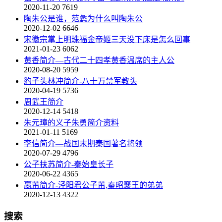
2020-11-20
7619
陶朱公是谁，范蠡为什么叫陶朱公
2020-12-02
6646
宋徽宗掌上明珠福金帝姬三天没下床是怎么回事
2021-01-23
6062
黄香简介—古代二十四孝黄香温席的主人公
2020-08-20
5959
豹子头林冲简介-八十万禁军教头
2020-04-19
5736
周武王简介
2020-12-14
5418
朱元璋的义子朱勇简介资料
2021-01-11
5169
李信简介—战国末期秦国著名将领
2020-07-29
4796
公子扶苏简介-秦始皇长子
2020-06-22
4365
嬴芾简介-泾阳君公子芾,秦昭襄王的弟弟
2020-12-13
4322
搜索