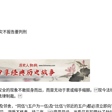
火灾不报告要判刑
安全的现象不敢挺身而出，而是无动于衷或缩手缩脚。 现今法
到法律制裁。
邻舍，“同伍”(五户为一伍)及“比伍”(邻近的五户)都必须立即