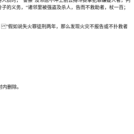
人质时，“警察”及邻居不冲上前去搏斗捉拿犯罪嫌疑人者，判
分子的义务，“诸邻里被强盗及杀人，告而不救助者，杖一百；
。 ”假如说失火罪徒刑两年，那么发现火灾不报告或不扑救者
时内删除。