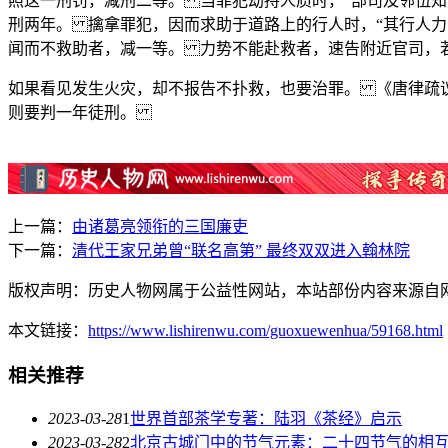
照这一刑罚，减刑二等。 当罪犯劫持人质时，“部司及邻伍知
刑两年。 擒拿罪犯，因而求助于道路上的行人时，“其行人力
闻而不救助者，减一等。 力势不能赴救者，速告附近官司，
如果看见发生火灾，却不报告不扑救，也要治罪。 《唐律疏议
则要判一年徒刑。
上一篇：
由诸葛亮领衔的三国廉吏
下一篇：
清代王家兄弟曾“联名高第” 最终双双进入翰林院
版权声明：历史人物网属于公益性网站，本站部份内容来源自
本文链接：
https://www.lishirenwu.com/guoxuewenhua/59168.html
相关推荐
2023-03-28
1
世界首部茶学专著：陆羽《茶经》启示
2023-03-28
2
北京古城门中的节气元素：二十四节气的相