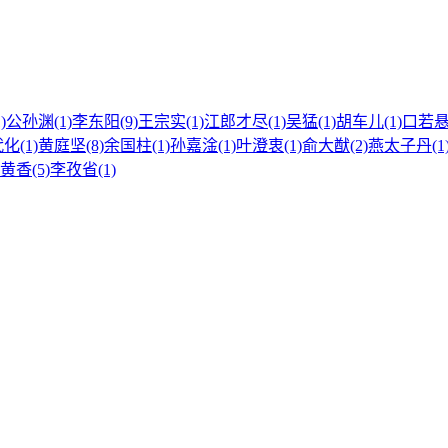
)
公孙渊(1)
李东阳(9)
王宗实(1)
江郎才尽(1)
吴猛(1)
胡车儿(1)
口若悬
化(1)
黄庭坚(8)
余国柱(1)
孙嘉淦(1)
叶澄衷(1)
俞大猷(2)
燕太子丹(1
黄香(5)
李孜省(1)