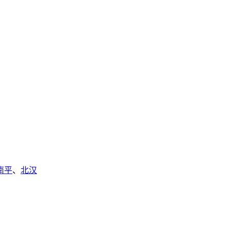
南平
、
北汉