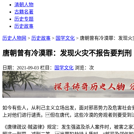
清朝人物
古籍名著
历史专题
历史故事
历史人物网
>
历史故事
>
国学文化
> 唐朝曾有冷漠罪：发现
唐朝曾有冷漠罪：发现火灾不报告要判刑
日期：2021-09-03
栏目：
国学文化
浏览：
次
如今有些人，从利己主义立场出发，面对邪恶势力及危害社会
上对他们进行谴责。 但在唐代，这些冷漠的旁观者则要受
《唐律疏议·贼盗律》规定：发生强盗及杀人案件时，被害之家及