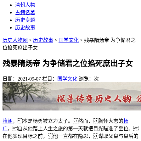
清朝人物
古籍名著
历史专题
历史故事
历史人物网
>
历史故事
>
国学文化
> 残暴隋炀帝 为争储君之
位掐死庶出子女
残暴隋炀帝 为争储君之位掐死庶出子女
日期：2021-09-07
栏目：
国学文化
浏览：
次
隋朝
， 本是杨勇被立为太子。 然而， 胸怀大志的
杨
广
， 自从他踏上人生之旅的第一天就把目光瞄准了皇位。
在他实现目标之前， 他一直都在隐忍， 谋取父皇与皇后的