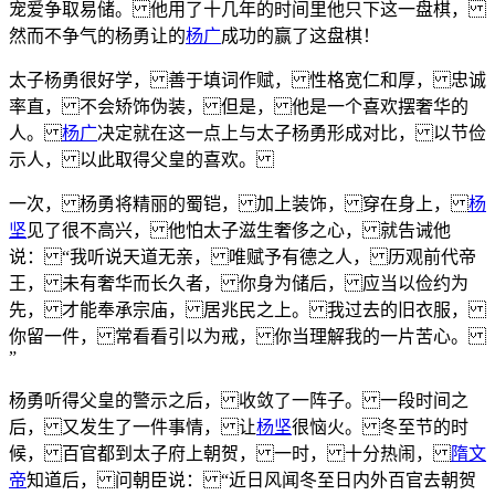
宠爱争取易储。 他用了十几年的时间里他只下这一盘棋，
然而不争气的杨勇让的
杨广
成功的赢了这盘棋！
太子杨勇很好学， 善于填词作赋， 性格宽仁和厚， 忠诚
率直， 不会矫饰伪装， 但是， 他是一个喜欢摆奢华的
人。
杨广
决定就在这一点上与太子杨勇形成对比， 以节俭
示人， 以此取得父皇的喜欢。
一次， 杨勇将精丽的蜀铠， 加上装饰， 穿在身上，
杨
坚
见了很不高兴， 他怕太子滋生奢侈之心， 就告诫他
说： “我听说天道无亲， 唯赋予有德之人， 历观前代帝
王， 未有奢华而长久者， 你身为储后， 应当以俭约为
先， 才能奉承宗庙， 居兆民之上。 我过去的旧衣服，
你留一件， 常看看引以为戒， 你当理解我的一片苦心。
”
杨勇听得父皇的警示之后， 收敛了一阵子。 一段时间之
后， 又发生了一件事情， 让
杨坚
很恼火。 冬至节的时
候， 百官都到太子府上朝贺， 一时， 十分热闹，
隋文
帝
知道后， 问朝臣说： “近日风闻冬至日内外百官去朝贺