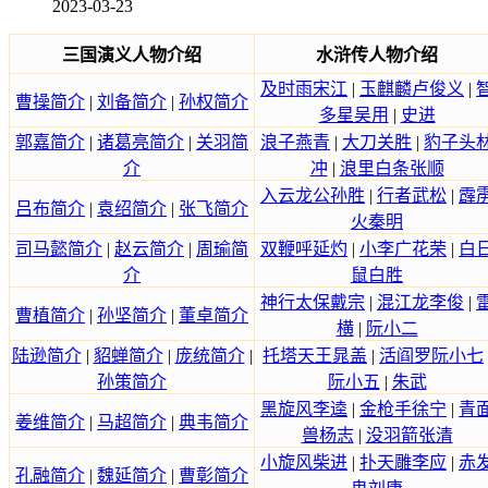
2023-03-23
三国演义人物介绍
水浒传人物介绍
及时雨宋江
|
玉麒麟卢俊义
|
曹操简介
|
刘备简介
|
孙权简介
多星吴用
|
史进
郭嘉简介
|
诸葛亮简介
|
关羽简
浪子燕青
|
大刀关胜
|
豹子头
介
冲
|
浪里白条张顺
入云龙公孙胜
|
行者武松
|
霹
吕布简介
|
袁绍简介
|
张飞简介
火秦明
司马懿简介
|
赵云简介
|
周瑜简
双鞭呼延灼
|
小李广花荣
|
白
介
鼠白胜
神行太保戴宗
|
混江龙李俊
|
曹植简介
|
孙坚简介
|
董卓简介
横
|
阮小二
陆逊简介
|
貂蝉简介
|
庞统简介
|
托塔天王晁盖
|
活阎罗阮小七
孙策简介
阮小五
|
朱武
黑旋风李逵
|
金枪手徐宁
|
青
姜维简介
|
马超简介
|
典韦简介
兽杨志
|
没羽箭张清
小旋风柴进
|
扑天雕李应
|
赤
孔融简介
|
魏延简介
|
曹彰简介