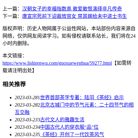
上一篇：
汉朝女子的幸福指数高 敢爱敢恨演绎非凡传奇
下一篇：
唐宣宗死前下诏裁放宫女 禁其嫁给未中进士书生
版权声明：历史人物网属于公益性网站，本站部份内容来源自
网络，仅供网友阅读学习。如有侵权请联系站长，我们将在24
小时内删除。
本文链接：
https://www.lishirenwu.com/guoxuewenhua/59277.html
【如需转
载请注明出处】
相关推荐
2023-03-28
1
世界首部茶学专著：陆羽《茶经》启示
2023-03-28
2
北京古城门中的节气元素：二十四节气的相
互交融
2023-03-23
3
古代文人的雅趣生活
2023-03-23
4
中国古代人的穿衣服“品”位
2023-03-23
5
《茶经》开创了一代饮茶风气