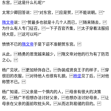
东宫， 这是什么礼呢?”
太常少卿回答说： “对东宫， 应是贺， 不能说朝。 ”
隋文帝
说： “贺最多也就是十几个人而已， 随来随去，
为什么有人专门征召， 一下子百官齐集， 太子穿着法服招
待大臣， 这可以吗?”
愤愤不已的
隋文帝
于是下诏不准朝贺东宫。
从此， 杨勇的恩宠越来越少， 隋文帝对他的行为有了防范
之心。
杨广见状， 更加矫饰自己， 伪装成贤良王子的样子， 穿
很旧的衣服， 对待他人也很有礼貌。
杨坚
见了后， 对他
称赞不已。
杨广知道， 父亲是一个惧内的人， 母亲有很大的决策
权， 杨广不但想办法讨好父亲， 也想办法讨好母亲， 让
母亲在父亲的面前吹枕头风， 从而达到易储的目的。