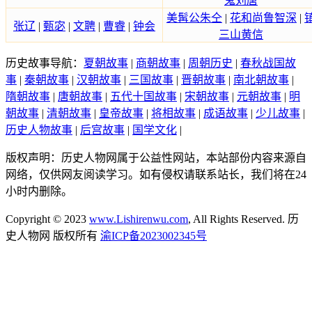
鬼刘唐
美髯公朱仝
|
花和尚鲁智深
|
张辽
|
甄宓
|
文聘
|
曹睿
|
钟会
三山黄信
历史故事导航：
夏朝故事
|
商朝故事
|
周朝历史
|
春秋战国故
事
|
秦朝故事
|
汉朝故事
|
三国故事
|
晋朝故事
|
南北朝故事
|
隋朝故事
|
唐朝故事
|
五代十国故事
|
宋朝故事
|
元朝故事
|
明
朝故事
|
清朝故事
|
皇帝故事
|
将相故事
|
成语故事
|
少儿故事
|
历史人物故事
|
后宫故事
|
国学文化
|
版权声明：历史人物网属于公益性网站，本站部份内容来源自
网络，仅供网友阅读学习。如有侵权请联系站长，我们将在24
小时内删除。
Copyright © 2023
www.Lishirenwu.com
, All Rights Reserved. 历
史人物网 版权所有
渝ICP备2023002345号