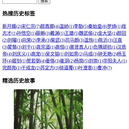
热搜历史标签
新月娥(2)
宋仁宗(7)
颜真卿(4)
温峤(1)
李勣(5)
秦始皇(8)
罗绮(1)
戏
志才(1)
孙悟空(1)
薛蝌(3)
戴渊(1)
王建(5)
魏武侯(2)
金大坚(1)
颜回
(2)
刘曜(1)
向荣(2)
李承(3)
柴武(3)
司马朗(3)
温恢(1)
陈沂(3)
汪直
(3)
蒙骜(3)
刘干(1)
袁宗道(1)
高恒(1)
普贤真人(1)
负隅顽抗(1)
汉质
帝(4)
刘庆义(1)
高宠(1)
吴文镕(1)
刘如意(2)
马成(3)
钟无艳(2)
杨玉
环(4)
姬钊(1)
贺若弼(4)
姜恪(3)
崔洞(2)
杨简(5)
刘崇(1)
华阳夫人(1)
完颜亮(1)
于成龙(2)
苏定方(3)
徐道覆(1)
叶澄衷(1)
曹冲(7)
精选历史故事