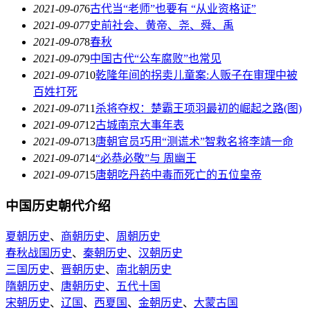
2021-09-07
6
古代当“老师”也要有 “从业资格证”
2021-09-07
7
史前社会、黄帝、尧、舜、禹
2021-09-07
8
春秋
2021-09-07
9
中国古代“公车腐败”也常见
2021-09-07
10
乾隆年间的拐卖儿童案:人贩子在审理中被
百姓打死
2021-09-07
11
杀将夺权：楚霸王项羽最初的崛起之路(图)
2021-09-07
12
古城南京大事年表
2021-09-07
13
唐朝官员巧用“测谎术”智救名将李靖一命
2021-09-07
14
“必恭必敬”与 周幽王
2021-09-07
15
唐朝吃丹药中毒而死亡的五位皇帝
中国历史朝代介绍
夏朝历史
、
商朝历史
、
周朝历史
春秋战国历史
、
秦朝历史
、
汉朝历史
三国历史
、
晋朝历史
、
南北朝历史
隋朝历史
、
唐朝历史
、
五代十国
宋朝历史
、
辽国
、
西夏国
、
金朝历史
、
大蒙古国