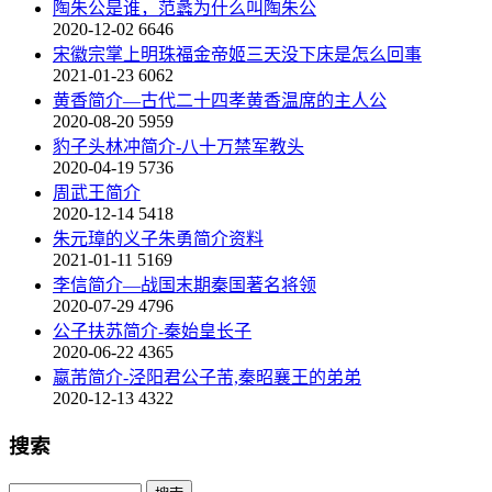
陶朱公是谁，范蠡为什么叫陶朱公
2020-12-02
6646
宋徽宗掌上明珠福金帝姬三天没下床是怎么回事
2021-01-23
6062
黄香简介—古代二十四孝黄香温席的主人公
2020-08-20
5959
豹子头林冲简介-八十万禁军教头
2020-04-19
5736
周武王简介
2020-12-14
5418
朱元璋的义子朱勇简介资料
2021-01-11
5169
李信简介—战国末期秦国著名将领
2020-07-29
4796
公子扶苏简介-秦始皇长子
2020-06-22
4365
嬴芾简介-泾阳君公子芾,秦昭襄王的弟弟
2020-12-13
4322
搜索