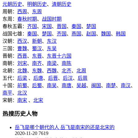
元朝历史
、
明朝历史
、
清朝历史
周朝：
西周
、
东周
东周：
春秋时期
、
战国时期
春秋五霸：
齐国
、
宋国
、
晋国
、
秦国
、
楚国
战国七雄：
秦国
、
楚国
、
齐国
、
燕国
、
赵国
、
魏国
、
韩国
汉朝：
西汉
、
新朝
、
东汉
三国：
曹魏
、
蜀汉
、
东吴
晋朝：
西晋
、
东晋
、
东晋十六国
南朝：
刘宋
、
南齐
、
南梁
、
南陈
北朝：
北魏
、
东魏
、
西魏
、
北齐
、
北周
五代：
后梁
、
后唐
、
后晋
、
后汉
、
后周
十国：
前蜀
、
后蜀
、
南吴
、
南唐
、
吴越
、
闽国
、
南楚
、
南汉
、
南平
、
北汉
宋朝：
南宋
、
北宋
热搜历史人物
岳飞是哪个朝代的人 岳飞是南宋的还是北宋的
2020-11-20
7619