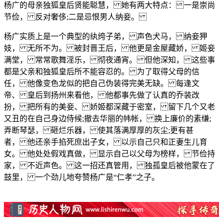
杨广的母亲独狐皇后贤能聪慧， 她有两大特点： 一是崇尚
节俭， 反对奢侈;二是忌恨男人纳妾。
杨广实质上是一个典型的纨绔子弟， 声色犬马， 纳妾狎
妓， 无所不为。 被封晋王后， 他更是金屋藏娇， 姬妾
满堂， 常常歌舞淫乐， 彻夜通宵。 但他深知， 这些事
都是父亲和独狐皇后所不能容忍的。 为了取得父母的信
任， 他像变色龙似的把自己伪装得完美无缺。 每逢文
帝、 皇后到扬州来看他， 他都事先做了认真的乔装改
扮， 把所有的美妾、 娇姬都深藏于密室， 留下几个又老
又丑的在自己身边侍候;撤去华丽的帏帐， 换上廉价的素缣;
弄断琴瑟， 砸烂乐器， 使其落满厚厚的灰尘;更有甚
者， 他还亲手掐死庶出子女， 以示自己只和正妻生儿育
女。 他处处假戏真做， 显示自己以父母为榜样， 节俭持
家， 不近声色。 这一招还真管用， 独孤皇后被他蒙在了
鼓里， 一个劲儿地夸赞杨广是“仁孝”之子。