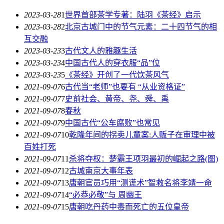
2023-03-28
1
世界首部茶学专著：陆羽《茶经》启示
2023-03-28
2
北京古城门中的节气元素：二十四节气的相
互交融
2023-03-23
3
古代文人的雅趣生活
2023-03-23
4
中国古代人的穿衣服“品”位
2023-03-23
5
《茶经》开创了一代饮茶风气
2021-09-07
6
古代当“老师”也要有 “从业资格证”
2021-09-07
7
史前社会、黄帝、尧、舜、禹
2021-09-07
8
春秋
2021-09-07
9
中国古代“公车腐败”也常见
2021-09-07
10
乾隆年间的拐卖儿童案:人贩子在审理中被
百姓打死
2021-09-07
11
杀将夺权：楚霸王项羽最初的崛起之路(图)
2021-09-07
12
古城南京大事年表
2021-09-07
13
唐朝官员巧用“测谎术”智救名将李靖一命
2021-09-07
14
“必恭必敬”与 周幽王
2021-09-07
15
唐朝吃丹药中毒而死亡的五位皇帝