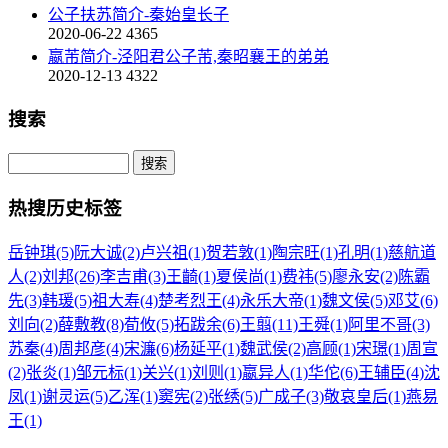
公子扶苏简介-秦始皇长子
2020-06-22
4365
嬴芾简介-泾阳君公子芾,秦昭襄王的弟弟
2020-12-13
4322
搜索
热搜历史标签
岳钟琪(5)
阮大诚(2)
卢兴祖(1)
贺若敦(1)
陶宗旺(1)
孔明(1)
慈航道
人(2)
刘邦(26)
李吉甫(3)
王齮(1)
夏侯尚(1)
费祎(5)
廖永安(2)
陈霸
先(3)
韩瑗(5)
祖大寿(4)
楚考烈王(4)
永乐大帝(1)
魏文侯(5)
邓艾(6)
刘向(2)
薛敷教(8)
荀攸(5)
拓跋余(6)
王翦(11)
王舜(1)
阿里不哥(3)
苏秦(4)
周邦彦(4)
宋濂(6)
杨延平(1)
魏武侯(2)
高顾(1)
宋璟(1)
周宣
(2)
张炎(1)
邹元标(1)
关兴(1)
刘则(1)
嬴异人(1)
华佗(6)
王辅臣(4)
沈
凤(1)
谢灵运(5)
乙浑(1)
窦宪(2)
张绣(5)
广成子(3)
敬哀皇后(1)
燕易
王(1)