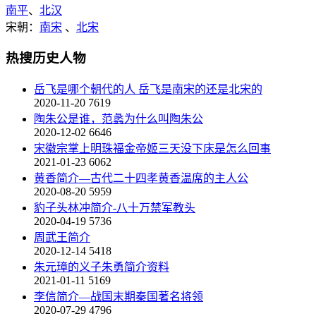
南平
、
北汉
宋朝：
南宋
、
北宋
热搜历史人物
岳飞是哪个朝代的人 岳飞是南宋的还是北宋的
2020-11-20
7619
陶朱公是谁，范蠡为什么叫陶朱公
2020-12-02
6646
宋徽宗掌上明珠福金帝姬三天没下床是怎么回事
2021-01-23
6062
黄香简介—古代二十四孝黄香温席的主人公
2020-08-20
5959
豹子头林冲简介-八十万禁军教头
2020-04-19
5736
周武王简介
2020-12-14
5418
朱元璋的义子朱勇简介资料
2021-01-11
5169
李信简介—战国末期秦国著名将领
2020-07-29
4796