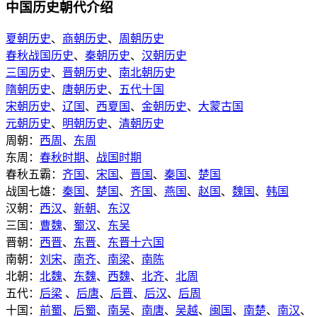
中国历史朝代介绍
夏朝历史
、
商朝历史
、
周朝历史
春秋战国历史
、
秦朝历史
、
汉朝历史
三国历史
、
晋朝历史
、
南北朝历史
隋朝历史
、
唐朝历史
、
五代十国
宋朝历史
、
辽国
、
西夏国
、
金朝历史
、
大蒙古国
元朝历史
、
明朝历史
、
清朝历史
周朝：
西周
、
东周
东周：
春秋时期
、
战国时期
春秋五霸：
齐国
、
宋国
、
晋国
、
秦国
、
楚国
战国七雄：
秦国
、
楚国
、
齐国
、
燕国
、
赵国
、
魏国
、
韩国
汉朝：
西汉
、
新朝
、
东汉
三国：
曹魏
、
蜀汉
、
东吴
晋朝：
西晋
、
东晋
、
东晋十六国
南朝：
刘宋
、
南齐
、
南梁
、
南陈
北朝：
北魏
、
东魏
、
西魏
、
北齐
、
北周
五代：
后梁
、
后唐
、
后晋
、
后汉
、
后周
十国：
前蜀
、
后蜀
、
南吴
、
南唐
、
吴越
、
闽国
、
南楚
、
南汉
、