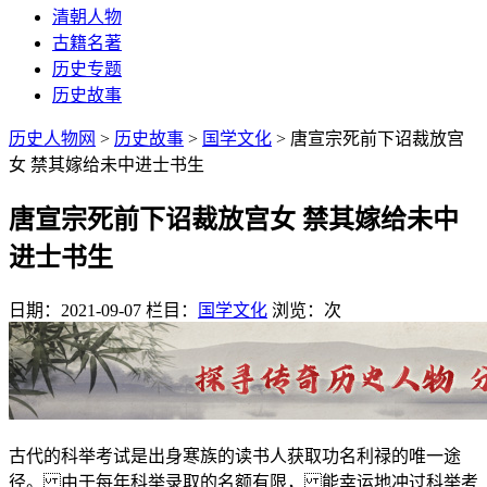
清朝人物
古籍名著
历史专题
历史故事
历史人物网
>
历史故事
>
国学文化
> 唐宣宗死前下诏裁放宫
女 禁其嫁给未中进士书生
唐宣宗死前下诏裁放宫女 禁其嫁给未中
进士书生
日期：2021-09-07
栏目：
国学文化
浏览：
次
古代的科举考试是出身寒族的读书人获取功名利禄的唯一途
径。 由于每年科举录取的名额有限， 能幸运地冲过科举考