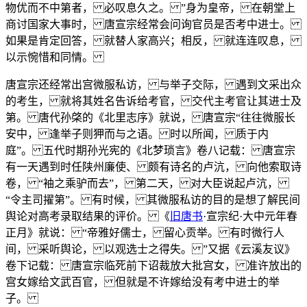
物优而不中第者， 必叹息久之。 ”身为皇帝， 在朝堂上
商讨国家大事时， 唐宣宗经常会问询官员是否考中进士。
如果是肯定回答， 就替人家高兴；相反， 就连连叹息，
以示惋惜和同情。
唐宣宗还经常出宫微服私访， 与举子交际， 遇到文采出众
的考生， 就将其姓名告诉给考官， 交代主考官让其进士及
第。 唐代孙棨的《北里志序》就说， 唐宣宗“往往微服长
安中， 逢举子则狎而与之语。 时以所闻， 质于内
庭”。 五代时期孙光宪的《北梦琐言》卷八记载： 唐宣宗
有一天遇到时任陕州廉使、 颇有诗名的卢沆， 向他索取诗
卷， “袖之乘驴而去”， 第二天， 对大臣说起卢沆，
“令主司擢第”。 有时候， 其微服私访的目的是想了解民间
舆论对高考录取结果的评价。 《
旧唐书
·宣宗纪·大中元年春
正月》就说： “帝雅好儒士， 留心贡举。 有时微行人
间， 采听舆论， 以观选士之得失。 ”又据《云溪友议》
卷下记载： 唐宣宗临死前下诏裁放大批宫女， 准许放出的
宫女嫁给文武百官， 但就是不许嫁给没有考中进士的举
子。