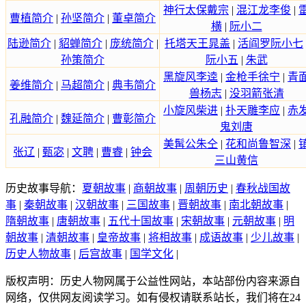
神行太保戴宗
|
混江龙李俊
|
曹植简介
|
孙坚简介
|
董卓简介
横
|
阮小二
陆逊简介
|
貂蝉简介
|
庞统简介
|
托塔天王晁盖
|
活阎罗阮小七
孙策简介
阮小五
|
朱武
黑旋风李逵
|
金枪手徐宁
|
青
姜维简介
|
马超简介
|
典韦简介
兽杨志
|
没羽箭张清
小旋风柴进
|
扑天雕李应
|
赤
孔融简介
|
魏延简介
|
曹彰简介
鬼刘唐
美髯公朱仝
|
花和尚鲁智深
|
张辽
|
甄宓
|
文聘
|
曹睿
|
钟会
三山黄信
历史故事导航：
夏朝故事
|
商朝故事
|
周朝历史
|
春秋战国故
事
|
秦朝故事
|
汉朝故事
|
三国故事
|
晋朝故事
|
南北朝故事
|
隋朝故事
|
唐朝故事
|
五代十国故事
|
宋朝故事
|
元朝故事
|
明
朝故事
|
清朝故事
|
皇帝故事
|
将相故事
|
成语故事
|
少儿故事
|
历史人物故事
|
后宫故事
|
国学文化
|
版权声明：历史人物网属于公益性网站，本站部份内容来源自
网络，仅供网友阅读学习。如有侵权请联系站长，我们将在24