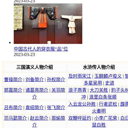
2023-03-23
中国古代人的穿衣服“品”位
2023-03-23
三国演义人物介绍
水浒传人物介绍
及时雨宋江
|
玉麒麟卢俊义
|
曹操简介
|
刘备简介
|
孙权简介
多星吴用
|
史进
郭嘉简介
|
诸葛亮简介
|
关羽简
浪子燕青
|
大刀关胜
|
豹子头
介
冲
|
浪里白条张顺
入云龙公孙胜
|
行者武松
|
霹
吕布简介
|
袁绍简介
|
张飞简介
火秦明
司马懿简介
|
赵云简介
|
周瑜简
双鞭呼延灼
|
小李广花荣
|
白
介
鼠白胜