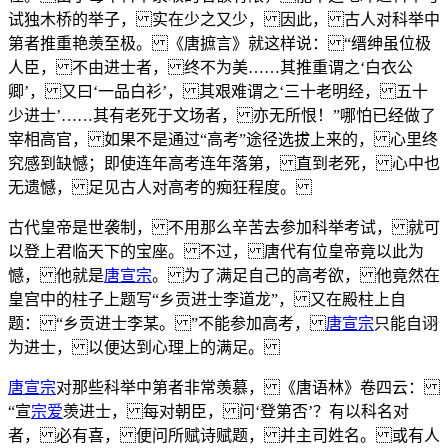
试独木桥的举子， 实在少之又少， 因此， 古人对科举中
第者推重艳羡至极。 《唐摭言》就这样说： “缙绅虽位极
人臣， 不由进士者， 终不为美……其推重谓之‘白衣公
卿’， 又曰‘一品白衫’， 其艰难谓之‘三十老明经， 五十
少进士’……其有老死于文场者， 亦无所恨！”哪怕已经做了
宰相高官， 如果不是通过“高考”途径选拔上来的， 心里终
究感到缺憾；即使连年高考连年落第， 直到老死， 心中也
无遗憾， 足见古人对高考的痴狂程度。
古代皇帝是世袭制， 不用那么辛苦去参加科举考试， 就可
以登上君临天下的宝座。 不过， 唐代有位皇帝竟以此为
憾， 他就是
唐宣宗
。 为了满足自己的高考欲， 他竟然在
皇宫中的柱子上题写“乡贡进士李道龙”， 又在殿柱上自
题： “乡贡进士李某。 ”不能参加高考，
唐宣宗
只能自诩
为进士， 以便达到心理上的满足。
唐宣宗
对那些科举中第者非常羡慕， 《唐语林》卷四云：
“宣
宗爱
羡进士， 每对朝臣， 问‘登第否’？有以科名对
者， 必有喜， 便问所赋诗赋题， 并主司姓名。 或有人