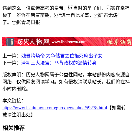
遇到这么一位痴迷高考的皇帝， 当时的举子们， 实在幸福
极了！难怪在唐宣宗朝， “进士自此尤盛， 旷古无俦”
了。 据青岛日报
上一篇：
残暴隋炀帝 为争储君之位掐死庶出子女
下一篇：
清初三大法宝：马背政权的温情转身
版权声明：历史人物网属于公益性网站，本站部份内容来源自
网络，仅供网友阅读学习。如有侵权请联系站长，我们将在24
小时内删除。
本文链接：
https://www.lishirenwu.com/guoxuewenhua/59278.html
【如需转
载请注明出处】
相关推荐