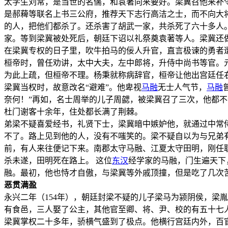
太学生刘常，是当世的名儒，和袁著向来要好。梁冀召他来补
是郝薭等联名上书三公府，推荐天下志行高洁之士，而不向大
的人，把他们都杀了。还杀害了胡武一家，共杀死了六十多人
家。等到梁冀被处死后，朝廷下诏以礼祭奠袁著等人。梁冀还
在梁冀专权的日子里，吹牛拍马的佞人升官，直言极谏的勇者
桓帝时，曾任劝讲，太中大夫，左中郎将，升侍中尚书等官。元
为此上疏，但桓帝不理。杨秉就称病辞官，桓帝让他出宫廷任
梁冀当权时，故意改名“避难”。他卑视
马融
无士人气节，
马融
奈何！”再如，名士周举的儿子周勰，被梁冀召了三次，他都
杜门谢客十余年，住处都长满了荆棘。
弟梁不疑喜爱经书，礼贤下士，梁冀暗中嫉妒他，就通过中常
不了。路上见到他的人，没有不嗤笑的。梁不疑自以为与兄弟
前，有人来往便记下来。南郡太守马融、江夏太守田明，刚任
杀未遂，田明死在路上。 这位
东汉
经学家的马融，门生遍天下
融。最初，他也恃才自傲，与梁冀等外戚顶撞，但是吃了几次
恶贯满盈
永兴二年（154年），朝廷封梁不疑的儿子梁马为颍阴侯，梁
有食邑，三人娶了公主，其他官至卿、将、尹、校的有五十七
梁冀掌权二十多年，骄横气盛到了极点。他横行宫廷内外，百