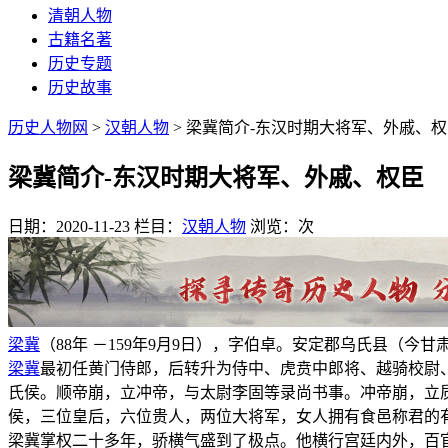
清朝人物
古籍名著
历史专题
历史故事
历史人物网
>
汉朝人物
> 梁冀简介-东汉时期大将军、外戚、
梁冀简介-东汉时期大将军、外戚、权臣
日期：2020-11-23
栏目：
汉朝人物
浏览：
次
梁冀
（88年 －159年9月9日），字伯卓。安定郡乌氏县（今甘
梁冀
最初任黄门侍郎，后转升为侍中、虎贲中郎将、越骑校尉、
氏侯。顺帝崩，立冲帝，与太尉李固等录尚书事。冲帝崩，立
侯，三位皇后，六位贵人，两位大将军，女人拥有食邑称君的
梁冀掌权二十多年，骄横气盛到了极点。他横行宫廷内外，百