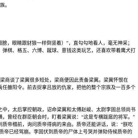
族。
的翅膀，眼睛跟豺狼一样倒竖着）”，直勾勾地看人，毫无神采；
、弹棋、格五、六博、蹴球、意钱这类玩艺，还喜欢带着鹰犬打
跟梁商谈了梁冀很多短处，梁商便因此责备梁冀。梁冀怀恨在
禹任雒阳令。前去捉拿吕放的仇家，把他的整个宗族及一百多个
之中，太后掌控朝政，诏命梁冀和太傅赵峻、太尉李固总领尚书
，曾经在群臣朝会时，盯着梁冀说：“这是专横跋扈的将军。”
到质帝榻前，询问质帝得病的来由。质帝还能讲话，说：“朕吃
，质帝已经驾崩。李固伏到质帝的尸体上号哭并弹劾侍候质帝的