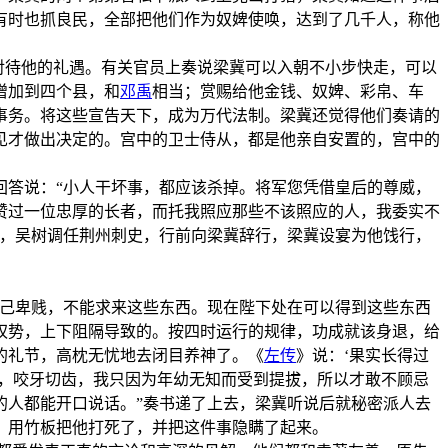
有时也抓良民，全部把他们作为奴婢使唤，达到了几千人，称他
议对待他的礼遇。有关官员上奏说梁冀可以入朝不小步快走，可以
增加到四个县，和
邓禹
相当；赏赐给他金钱、奴婢、彩帛、车
事务。将这些宣告天下，成为万代法制。梁冀还觉得他们奏请的
见才做出决定的。宫中的卫士侍从，都是他亲自安置的，宫中的
回答说：“小人干坏事，都应该杀掉。将军您凭借皇后的尊威，
赞过一位忠厚的长者，而托我照应那些不该照应的人，我委实不
来，吴树调任荆州刺史，行前向梁冀辞行，梁冀设宴为他饯行，
自己卑贱，不能求来这些东西。现在陛下处在可以得到这些东西
权势，上下阻隔导致的。按四时运行的规律，功成就该身退，给
的礼节，高枕无忧地去闭目养神了。《
左传
》说：‘果实长得过
视，咬牙切齿，我只因为年幼无知而受到提拔，所以才敢不顾忌
的人都能开口说话。”奏书递了上去，梁冀听说后就秘密派人去
，用竹板把他打死了，并把这件事隐瞒了起来。