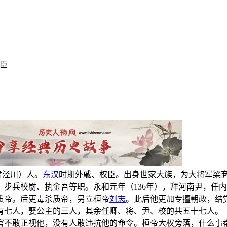
权臣
肃泾川）人。
东汉
时期外戚、权臣。出身世家大族，为大将军梁
步兵校尉、执金吾等职。永和元年（136年），拜河南尹，任
质帝。后更毒杀质帝，另立桓帝
刘志
。此后他更加专擅朝政，结
有七人，娶公主的三人，其余任卿、将、尹、校的共五十七人。
官不敢正视他，没有人敢违抗他的命令。桓帝大权旁落，什么事