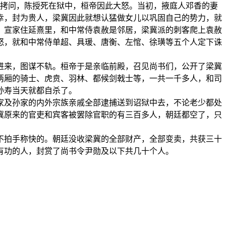
以拷问，陈授死在狱中，桓帝因此大怒。当初，掖庭人邓香的妻
幸，封为贵人，梁冀因此就想认猛做女儿以巩固自己的势力，就
。宣家住延熹里，和中常侍袁赦是邻居，梁冀派的刺客爬上袁赦
怒，就和中常侍单超、具瑗、唐衡、左悺、徐璜等五个人定下诛
进来，图谋不轨。桓帝于是亲临前殿，召见尚书们，公开了梁冀
两厢的骑士、虎贲、羽林、都候剑戟士等，一共一千多人，和司
孙寿当天就都自杀了。
梁家及孙家的内外宗族亲戚全部逮捕送到诏狱中去，不论老少都处
冀原来的官吏和宾客被罢除官职的有三百多人，朝廷都空了，只
不拍手称快的。朝廷没收梁冀的全部财产，全部变卖，共获三十
有功的人，封赏了尚书令尹勋及以下共几十个人。