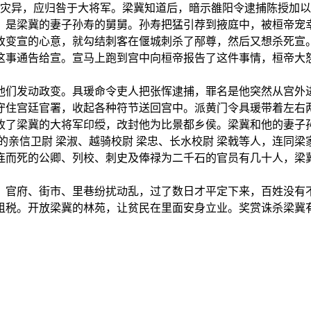
的灾异，应归咎于大将军。梁冀知道后，暗示雒阳令逮捕陈授加
，是梁冀的妻子孙寿的舅舅。孙寿把猛引荐到掖庭中，被桓帝宠
改变宣的心意，就勾结刺客在偃城刺杀了邴尊，然后又想杀死宣
这事通告给宣。宣马上跑到宫中向桓帝报告了这件事情，桓帝大
他们发动政变。具瑗命令吏人把张恽逮捕，罪名是他突然从宫外
守住宫廷官署，收起各种符节送回宫中。派黄门令具瑗带着左右
收了梁冀的大将军印绶，改封他为比景都乡侯。梁冀和他的妻子
的亲信卫尉 梁淑、越骑校尉 梁忠、长水校尉 梁戟等人，连同
连而死的公卿、列校、刺史及俸禄为二千石的官员有几十人，梁
，官府、街市、里巷纷扰动乱，过了数日才平定下来，百姓没有
租税。开放梁冀的林苑，让贫民在里面安身立业。奖赏诛杀梁冀
。