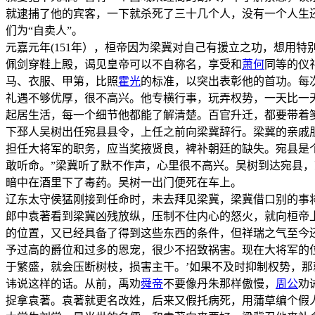
就逮捕了他的宾客，一下就杀死了三十几个人，没有一个人生
们为“自卖人”。
元嘉元年(151年），桓帝因为梁冀对自己有援立之功，想用
佩剑穿鞋上殿，谒见皇帝可以不自称名，享受和
萧何
同等的仪
马、衣服、甲第，比照
霍光
的标准，以突出表彰他的首功。每
礼遇不够优厚，很不高兴。他专横行事，玩弄权势，一天比一
起居生活，每一个细节他都能了解清楚。百官升迁，都要带着
下邳人吴树出任宛县县令，上任之前向梁冀辞行。梁冀的亲戚
担任大将军的职务，应当奖掖贤良，裨补朝廷的缺失。宛县是
敢听命。”梁冀听了默不作声，心里很不高兴。吴树到达宛县
暗中在酒里下了毒药。吴树一出门便死在车上。
辽东太守侯猛刚接到任命时，未去拜见梁冀，梁冀借口别的事
郎中袁著看到梁冀凶残放纵，压制不住内心的怒火，就向桓帝
的位置，又已经具备了得到这些东西的条件，但祥瑞之气至今
予过高的爵位和过多的恩宠，很少不招致祸害。现在大将军的
于繁盛，就会压断树枝，损害主干。’如果不及时抑制权势，
讳说这样的话。从前，禹劝
舜帝
不要像丹朱那样傲慢，
周公
劝
捉拿袁著。袁著就更名改姓，后来又假托病死，用蒲草编个假