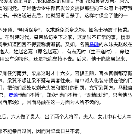
都爱发表正直的言论和高深的见解。他们都和袁著友善。原先
著的同党。于是他命令中都官发公文捕捉那些向三公府上书荐贤
上书。书信送进去后，他就服毒自杀了。这样才保全了他的一
硬顶，“明哲保身”，以求避免杀身之祸。如名士杨震子杨秉。
家。在封建时代，皇帝私访臣下之家，这是很不正常的事，杨秉
杨秉知道回宫不得要称病避祸。又如，名儒
马融
的从妹夫赵歧在
有逸人，姓赵名嘉（原名赵嘉），有志无时（生不逢时），命也
礼用公车迎接他，还是托病坚持不去。后来，他干脆隐居起来，
梁胤任河南尹。梁胤这时才十六岁，容貌丑陋，官衣官帽都穿戴
事。梁冀不想让梁不疑与宾客往来，暗中派人化装守候在他的门
们，把他们都处以剃光头发和鞭打的刑罚，充军到朔方。马融自
书，
贾逵
“精而不博”，郑众“博而不精”，“既精既博”，只有他马
《西第颂》，因而马融在这一方面为人所不齿的。
皇后，六人做了贵人，出了两个大将军，夫人、女儿中有七人享
都不能亲自过问，因而对梁冀日益不满。