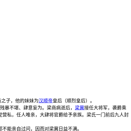
商之子，他的妹妹为
汉顺帝
皇后（顺烈皇后）。
内残暴不堪、肆意妄为。梁商病逝后，
梁冀
接任大将军，袭爵乘
党营私，任人唯亲，大肆将官爵给予亲族。梁氏一门前后九人封
都不能亲自过问，因而对梁冀日益不满。