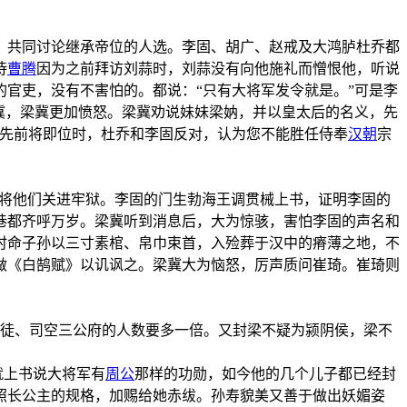
，共同讨论继承帝位的人选。李固、胡广、赵戒及大鸿胪杜乔都
侍
曹腾
因为之前拜访刘蒜时，刘蒜没有向他施礼而憎恨他，听说
官吏，没有不害怕的。都说：“只有大将军发令就是。”可是李
冀，梁冀更加愤怒。梁冀劝说妹妹梁妠，并以皇太后的名义，先
下先前将即位时，杜乔和李固反对，认为您不能胜任侍奉
汉朝
宗
，将他们关进牢狱。李固的门生勃海王调贯械上书，证明李固的
巷都齐呼万岁。梁冀听到消息后，大为惊骇，害怕李固的声名和
时命子孙以三寸素棺、帛巾束首，入殓葬于汉中的瘠薄之地，不
做《白鹄赋》以讥讽之。梁冀大为恼怒，厉声质问崔琦。崔琦则
。
司徒、司空三公府的人数要多一倍。又封梁不疑为颍阴侯，梁不
就上书说大将军有
周公
那样的功勋，如今他的几个儿子都已经封
照长公主的规格，加赐给她赤绂。孙寿貌美又善于做出妖媚姿