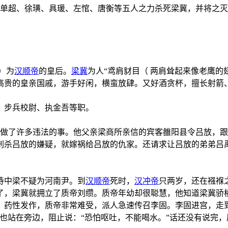
单超、徐璜、具瑗、左悺、唐衡等五人之力杀死梁冀，并将之灭
）为
汉顺帝
的皇后。
梁冀
为人“鸢肩豺目（ 两肩耸起来像老鹰
高贵的皇亲国戚，游手好闲，横蛮放肆。又好酒贪杯，擅长射箭
、步兵校尉、执金吾等职。
，做了许多违法的事。他父亲梁商所亲信的宾客雒阳县令吕放，
刺杀吕放的嫌疑，就嫁祸给吕放的仇家。还请求让吕放的弟弟吕
侍中梁不疑为河南尹。到
汉顺帝
死时，
汉冲帝
只两岁，还在襁褓
了，梁冀就拥立了质帝刘缵。质帝年幼却很聪慧，他知道梁冀骄横
。药性发作，质帝非常难受，派人急速传召李固。李固进宫，走
也站在旁边，阻止说：“恐怕呕吐，不能喝水。”话还没有说完