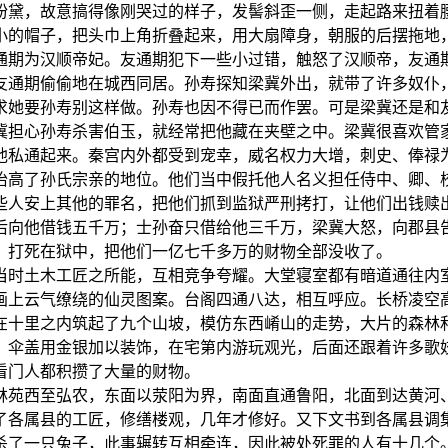
粉黛，故意搞得像刚哭过的样子，发髻斜歪一侧，走起路来扭着
小的帽子，把头巾上角折叠起来，用大扇障身，朝服的后摆拖地
通期为汉顺帝妃。友通期犯下一些小过错，触怒了汉顺帝，友通
友通期偷偷地在城西同居。孙寿探知梁冀外出，就带了许多奴仆
求她要孙寿别这样做。孙寿也因不得已而作罢。可是梁冀还是和
冀担心孙寿杀害伯玉，就经常把他藏在夹壁之中。梁冀很喜欢管
他私通起来。秦宫内外都受到宠幸，威名权力大增，刺史、俸禄
抬高了孙氏宗亲的地位。他们当中假托他人名义担任侍中、卿、
些人安上其他的罪名，把他们抓到监狱严刑拷打，让他们出钱赎
后向他借钱五千万；士孙奋只借给他三千万，梁冀大怒，向郡县
，打死在狱中，把他们一亿七千多万的财物全部没收了。
当时土木工匠之所能，互相竞争夸耀。大堂寝室都有暗道通往内
画上云气缭绕的仙灵图案。台阁四通八达，相互呼应。长桥凌空
在十里之内筑起了九个山坡，模仿东西崤山的走势，大片的森林
，伞盖用金银加以装饰，在宅第内游玩观光，后面还跟着许多歌
看门人都积攒了大量的财物。
林苑西至弘农，东面以荥阳为界，南面直通鲁阳，北面到达黄河
了各属县的工匠，修缮楼观，几年才修好。又下文书到各属县调
杀了一只兔子，此事辗转互相牵连，因此被处死罪的人有十几个