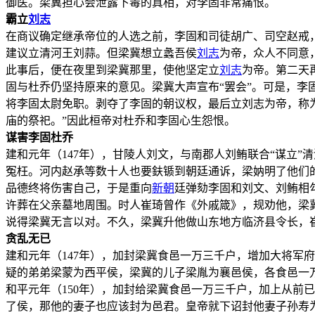
御医。梁冀担心会泄露下毒的真相，对李固非常痛恨。
霸立
刘志
在商议确定继承帝位的人选之前，李固和司徒胡广、司空赵戒
建议立清河王刘蒜。但梁冀想立蠡吾侯
刘志
为帝，众人不同意
此事后，便在夜里到梁冀那里，使他坚定立
刘志
为帝。第二天
固与杜乔仍坚持原来的意见。梁冀大声宣布“罢会”。可是，
将李固太尉免职。剥夺了李固的朝议权，最后立刘志为帝，称
庙的祭祀。”因此桓帝对杜乔和李固心生怨恨。
谋害李固杜乔
建和元年（147年），甘陵人刘文，与南郡人刘鲔联合“谋立
冤枉。河内赵承等数十人也要鈇锧到朝廷通诉，梁妠明了他们
品德终将伤害自己，于是重向
新朝
廷弹劾李固和刘文、刘鲔相
许葬在父亲墓地周围。时人崔琦曾作《外戚箴》，规劝他，梁
说得梁冀无言以对。不久，梁冀升他做山东地方临济县令长，
贪乱无已
建和元年（147年），加封梁冀食邑一万三千户，增加大将军
疑的弟弟梁蒙为西平侯，梁冀的儿子梁胤为襄邑侯，各食邑一
和平元年（150年），加封给梁冀食邑一万三千户，加上从前
了侯，那他的妻子也应该封为邑君。皇帝就下诏封他妻子孙寿