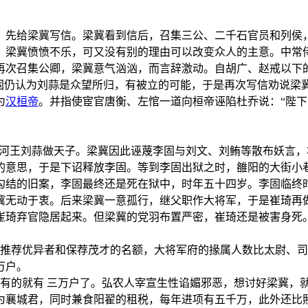
，先给梁冀写信。梁冀看到信后，召集三公、二千石官员和列侯
，梁冀愤愤不乐，可又没有别的理由可以改变众人的主意。中常
再次召集公卿，梁冀意气汹汹，而言辞激动。自胡广、赵戒以下的
李固仍认为刘蒜是众望所归，有被立的可能，于是再次写信劝说梁
为
汉桓帝
。并指使宦官唐衡、左悺一道向桓帝诬陷杜乔说：“陛
”清河王刘蒜做天子。梁冀因此诬蔑李固与刘文、刘鲔等散布妖言
的意思，于是下诏释放李固。等到李固出狱之时，雒阳的大街小
勾结的旧案，李固最终还是死在狱中，时年五十四岁。李固临终
冀无动于衷。后来梁冀一意孤行，继父职作大将军，于是崔琦再
崔琦弃官隐居起来。但梁冀的党羽布置严密，崔琦还是被害身死
府推荐优异者和保荐茂才的名额，大将军府的掾属人数比太尉、
万户。
已有的就有 三万户了。弘农人宰宣生性谄媚邪恶，想讨好梁冀，
为襄城君，同时兼食阳翟的租税，每年进项有五千万，此外还比