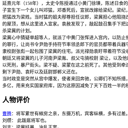
延熹元年（158年），太史令陈授通过小黄门徐璜，陈述日食
子宣生下一个女儿叫邓猛，邓香死后，宣就改嫁给梁纪。梁纪
把猛改为梁姓。当时猛的姐夫邴尊担任议郎，梁冀担心他阻挠
的屋顶，想从这里进入宣家。袁赦发现了，敲起鼓召集手下把
杀梁冀的计划。
梁冀心中猜疑单超等人，就派了中黄门张恽进入宫内，以防止
的罪行，让尚书令尹勋手持符节率领丞郎下的官员都带着兵器
隶校尉张彪一起包围了梁冀的住宅。派光禄勋袁盱带着符节没
朝廷又将梁冀的儿子河南尹梁胤、叔父屯骑校尉 梁让，以及他
以死刑，暴尸街头。梁不疑、梁蒙在这之前死了。其他受到牵
剩下尹勋、袁盱以及廷尉邯郸义还在。
当时政变是突然从宫中爆发，使者来回奔驰，公卿们不知所措
多亿，用来充实国家府库，因为这原因减免了天下百姓一半的
人物评价
曹腾
：将军累世有椒房之亲，东摄万机，宾客纵横，多有过差
刘缵： 此跋扈将军也。
刘志：梁冀奸暴，浊乱王室。