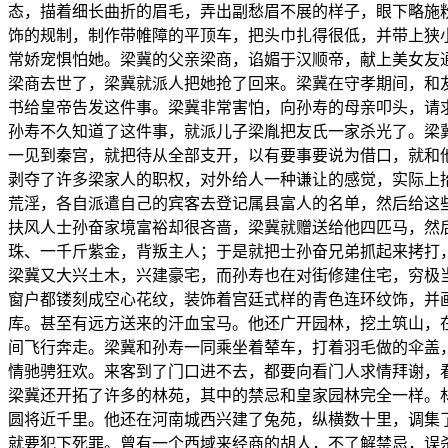
态，描着细长曲折的眉毛，弄出副愁眉不展的样子，眼下略施
饰的规制，制作带帷障的平顶车，把头巾扎得很低，并带上狭
常娇宠惧怕她。梁冀的父亲梁商，谄媚于汉顺帝，献上美女友
梁商去世了，梁冀就派人把她抢了回来。梁冀在守孝期间，和
书给皇帝告发这件事。梁冀非常害怕，向孙寿的母亲叩头，请
孙寿不久知道了这件事，就派儿子梁胤把友氏一家杀光了。梁
一见到秦宫，就把待从全部支开，以有要事要说为借口，就和
剥夺了许多梁家人的职权，对外给人一种谦让的感觉，实际上
荒淫，各自派遣自己的宾客去登记属县富人的名单，然后给这
扶风人士孙奋家境富裕却很吝啬，梁冀就赠送给他四匹马，然
珠、一千斤紫金，背叛主人；于是就把士孙奋兄弟抓起来拷打
梁冀又大兴土木，兴建豪宅，而孙寿也在对街修建住宅，穷极
窗户都镂刻成空心花纹，装饰着宫廷式样的青色连环纹饰，并
库。甚至有远方送来的汗血宝马。他还广开园林，挖土筑山，
间飞行奔走。梁冀和孙寿一同乘坐着辇车，打着羽毛做的伞盖
情驰骋狂欢。来客到了门口进不去，都要向看门人求情拜谢，
梁冀还开拓了许多的林苑，其中的禁忌和皇家园林完全一样。
圆将近千里。他还在河南城西兴建了兔苑，纵横数十里，调集
就要犯下死罪。曾有一个西域来经商的胡人，不了解禁忌，误