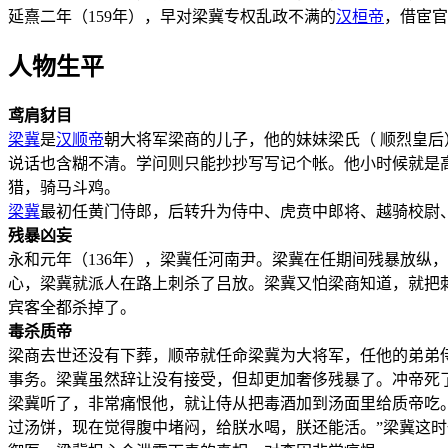
延熹二年（159年），早对梁冀专权乱政不满的
汉桓帝
，借宦官
人物生平
鸢肩豺目
梁冀
是
汉顺帝
朝大将军梁商的儿子，他的妹妹梁氏（ 顺烈皇后
说话也含糊不清。学问则只能抄抄写写记个帐。他小时候就是
猎，骑马斗鸡。
梁冀
最初任黄门侍郎，后转升为侍中、虎贲中郎将、越骑校尉
残暴凶妄
永和元年（136年），梁冀任河南尹。梁冀在任期间残暴放纵
心，梁冀就派人在路上刺杀了吕放。梁冀又怕梁商知道，就把
宾客全都杀掉了。
毒杀质帝
梁商去世还没有下葬，顺帝就任命梁冀为大将军，任他的弟弟
事务。梁冀虽然辞让没有接受，但却更加奢侈残暴了。冲帝死
梁冀听了，非常痛恨他，就让侍从把毒酒加到汤面里给质帝吃
过汤饼，现在觉得腹中堵闷，给朕水喝，朕还能活。”梁冀这时