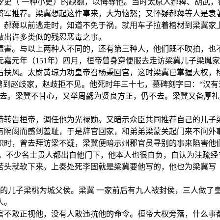
令史（ 一种小吏）的缺额，以侮辱他。当时太原人郝薭、胡武，
将军推荐。梁冀想起这件事来，大为恼怒；又怀疑郝薭等人是袁
。郝薭以前逃走时，知道不免于祸，就用车子拉着棺材到梁冀家
做出许多类似的残忍恶毒之事。
遭害。与以上两种人不同的，还有第三种人，他们既不吹拍，也不
嘉元年（151年）四月，桓帝曾身穿便服去走访梁冀儿子梁胤
右扶风。太尉黄琼力劝皇帝召杨秉回宫，这时梁冀已掌握大权，
曾到赵歧家，赵歧拒不见。他死时年三十七，墓碑刻字曰：“汉
不去。梁冀不甘心，又举周勰为贤良方正，仍不去。梁冀又备厚
侍转告桓帝，调任他为光禄勋。又暗示众臣共同推荐自己的儿子
有隔阂而感到羞耻，于是辞官回家，和弟弟梁蒙关起门来不问外
职时，曾去拜访梁不疑，梁冀便暗示州郡官员寻别的事来陷害他
，不少名士贵人都出自他门下，他本人也很自负，自认为注疏经
苦头就软下来。上奏处死李固就是梁冀要他写的，他也为梁冀写
胤的儿子梁桃为城父侯。梁冀 一家前后有九人被封侯，三人做了
人。
官不敢正视他，没有人敢违抗他的命令。桓帝大权旁落，什么事