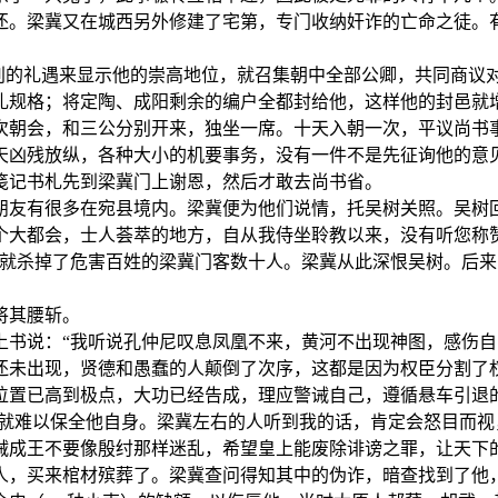
还。梁冀又在城西另外修建了宅第，专门收纳奸诈的亡命之徒。
特别的礼遇来显示他的崇高地位，就召集朝中全部公卿，共同商
礼规格；将定陶、成阳剩余的编户全都封给他，这样他的封邑就
次朝会，和三公分别开来，独坐一席。十天入朝一次，平议尚书
天凶残放纵，各种大小的机要事务，没有一件不是先征询他的意
笺记书札先到梁冀门上谢恩，然后才敢去尚书省。
朋友有很多在宛县境内。梁冀便为他们说情，托吴树关照。吴树
个大都会，士人荟萃的地方，自从我侍坐聆教以来，没有听您称
，就杀掉了危害百姓的梁冀门客数十人。梁冀从此深恨吴树。后
将其腰斩。
上书说：“我听说孔仲尼叹息凤凰不来，黄河不出现神图，感伤
还未出现，贤德和愚蠢的人颠倒了次序，这都是因为权臣分割了
位置已高到极点，大功已经告成，理应警诫自己，遵循悬车引退
那就难以保全他自身。梁冀左右的人听到我的话，肯定会怒目而
诫成王不要像殷纣那样迷乱，希望皇上能废除诽谤之罪，让天下
人，买来棺材殡葬了。梁冀查问得知其中的伪诈，暗查找到了他