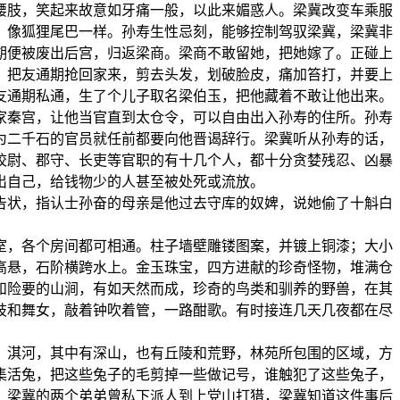
腰肢，笑起来故意如牙痛一般，以此来媚惑人。梁冀改变车乘服
，像狐狸尾巴一样。孙寿生性忌刻，能够控制驾驭梁冀，梁冀非
期便被废出后宫，归返梁商。梁商不敢留她，把她嫁了。正碰上
，把友通期抢回家来，剪去头发，划破脸皮，痛加笞打，并要上
友通期私通，生了个儿子取名梁伯玉，把他藏着不敢让他出来。
家秦宫，让他当官直到太仓令，可以自由出入孙寿的住所。孙寿
为二千石的官员就任前都要向他晋谒辞行。梁冀听从孙寿的话，
校尉、郡守、长吏等官职的有十几个人，都十分贪婪残忍、凶暴
出自己，给钱物少的人甚至被处死或流放。
告状，指认士孙奋的母亲是他过去守库的奴婢，说她偷了十斛白
室，各个房间都可相通。柱子墙壁雕镂图案，并镀上铜漆；大小
高悬，石阶横跨水上。金玉珠宝，四方进献的珍奇怪物，堆满仓
和险要的山涧，有如天然而成，珍奇的鸟类和驯养的野兽，在其
妓和舞女，敲着钟吹着管，一路酣歌。有时接连几天几夜都在尽
、淇河，其中有深山，也有丘陵和荒野，林苑所包围的区域，方
集活兔，把这些兔子的毛剪掉一些做记号，谁触犯了这些兔子，
。梁冀的两个弟弟曾私下派人到上党山打猎，梁冀知道这件事后