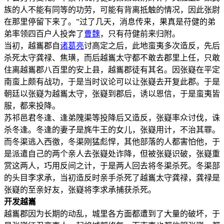
族的人不能有同等的功劳，可能有背离抵触的情况，因此张尉
在那里停留下来了。”过了几天，消息传来，果真是苻健的弟
弟率领四百户人投奔了
曹魏
，只有苻健前来归附。
当初，越巂郡自
诸葛亮
讨高定之后，此地蛮夷多次造反，先后
杀死太守龚禄、焦璜，而后越巂太守都不敢去郡里上任，只敢
住离越巂郡八百里的安上县，越巂郡徒有其名。因张嶷在平定
南蛮上颇有战功，于是当时议论可以让张嶷去开复此郡。于是
朝廷以张嶷为越巂太守，张嶷到郡后，诱以恩信，于是蛮夷皆
服，都来投降。
苏祁邑君冬逢、逢弟隗渠等投降后又造反，张嶷率众讨伐，诛
杀冬逢。冬逢的妻子是旄牛王的女儿，张嶷用计，不治其罪。
而冬渠逃入西徼，冬渠刚猛彪悍，其他部落的人都害怕他，于
是派遣自己的两个亲人去张嶷处诈降，但被张嶷识破，张嶷重
赏这两人，巧用反间之计，于是两人回去将冬渠杀死。冬渠部
的头目李求承，当初造反时亲手杀死了越巂太守龚禄，龚禄是
张嶷的至亲好友，张嶷将李求承捕获杀死。
开发越巂
越巂郡因为长期的动乱，城里各方面都遭到了大量的破坏，于