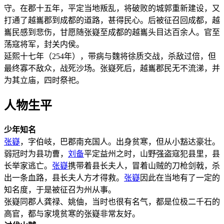
守。在郡十五年，平定当地叛乱，将破败的城郭重新建设，又
打通了越巂郡到成都的道路，甚得民心。后被征召回成都，越
巂民感到悲伤，甘愿随张嶷至成都的越巂头目达百余人。官至
荡寇将军，封关内侯。
延熙十七年（254年），带病与魏将徐质交战，杀敌过倍，但
最终寡不敌众，战死沙场。张嶷死后，越巂郡民无不流涕，并
为其立庙，四时祭祀。
人物生平
少年知名
张嶷
，字伯岐，巴郡南充国人。出身贫寒，但从小豁达豪壮。
弱冠时为县功曹，
刘备
平定益州之时，山野强盗寇犯县里，县
长举家逃亡。
张嶷
携带着县长夫人，冒着山贼的刀枪剑戟，杀
出一条血路，县长夫人方才得救。
张嶷
因此在当地有了一定的
知名度，于是被征召为州从事。
张嶷同郡人龚禄、姚伷，当时也很有名气，都是位极二千石的
高官，都与家境贫寒的张嶷非常友好。