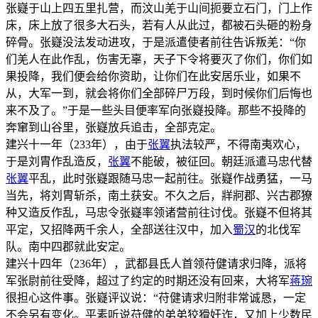
张嶷于山上四五里扎营，而汶山羌于山间扼要立石门，门上作
床，床上放了很多大石头，若有人从此过，都被石头砸的粉身
碎骨。张嶷没法发动进攻，于是派遣使者前往告诉叛羌：“你
们羌人在此作乱，伤害无辜，天子下令将要灭了你们，你们如
果投降，我们便会给你资助，让你们在此安居乐业，如果不
从，大军一到，就会将你们全部碎尸万段，到时候你们后悔也
来不及了。”于是一些头目便率军向张嶷投降。那些不投降的
奔窜到山谷里，张嶷放兵追击，全部克定。
建兴十一年（233年），由于
张翼
执法较严，不得南夷欢心，
于是刘胄作乱造反，
张翼
不能破，被征回。朝廷派遣马忠代替
张翼
平乱，此时张嶷跟随马忠一起前往。张嶷作战勇猛，一马
当先，将刘胄斩杀，南土获安。不久之后，牂牁郡、兴古郡獠
种又造反作乱，马忠令张嶷率领诸营前往讨伐。张嶷不但将其
平定，又招降两千余人，全部送往汉中，加入
蜀汉
的北伐军
队。南中四郡就此安定。
建兴十四年（236年），武都县氐人首领苻健请求归降，派将
军张尉前往受降，超过了约定的时期还没有回来，大将军
蒋琬
很担心这件事。张嶷评议说：“苻健请求归附非常诚恳，一定
不会另有变化。平素听说苻健的弟弟狡猾奸诈，又加上少数民