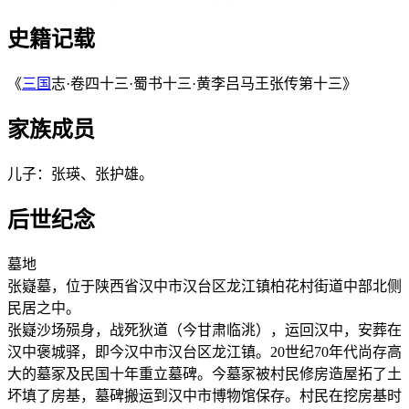
史籍记载
《
三国
志·卷四十三·蜀书十三·黄李吕马王张传第十三》
家族成员
儿子：张瑛、张护雄。
后世纪念
墓地
张嶷墓，位于陕西省汉中市汉台区龙江镇柏花村街道中部北侧
民居之中。
张嶷沙场殒身，战死狄道（今甘肃临洮），运回汉中，安葬在
汉中褒城驿，即今汉中市汉台区龙江镇。20世纪70年代尚存高
大的墓冢及民国十年重立墓碑。今墓冢被村民修房造屋拓了土
坏填了房基，墓碑搬运到汉中市博物馆保存。村民在挖房基时