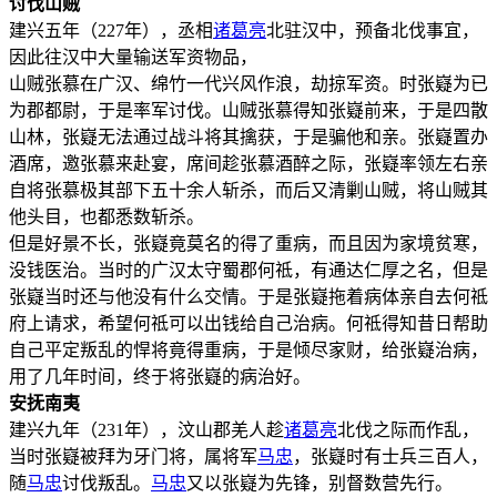
讨伐山贼
建兴五年（227年），丞相
诸葛亮
北驻汉中，预备北伐事宜，
因此往汉中大量输送军资物品，
山贼张慕在广汉、绵竹一代兴风作浪，劫掠军资。时张嶷为已
为郡都尉，于是率军讨伐。山贼张慕得知张嶷前来，于是四散
山林，张嶷无法通过战斗将其擒获，于是骗他和亲。张嶷置办
酒席，邀张慕来赴宴，席间趁张慕酒醉之际，张嶷率领左右亲
自将张慕极其部下五十余人斩杀，而后又清剿山贼，将山贼其
他头目，也都悉数斩杀。
但是好景不长，张嶷竟莫名的得了重病，而且因为家境贫寒，
没钱医治。当时的广汉太守蜀郡何祗，有通达仁厚之名，但是
张嶷当时还与他没有什么交情。于是张嶷拖着病体亲自去何祗
府上请求，希望何祗可以出钱给自己治病。何祗得知昔日帮助
自己平定叛乱的悍将竟得重病，于是倾尽家财，给张嶷治病，
用了几年时间，终于将张嶷的病治好。
安抚南夷
建兴九年（231年），汶山郡羌人趁
诸葛亮
北伐之际而作乱，
当时张嶷被拜为牙门将，属将军
马忠
，张嶷时有士兵三百人，
随
马忠
讨伐叛乱。
马忠
又以张嶷为先锋，别督数营先行。