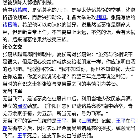
然被魏降人郭循所刺杀。
侍中
诸葛瞻
，是诸葛亮的儿子，是吴太傅诸葛恪的堂弟，诸葛
恪初破魏军，而后兴师动众，准备大举进攻
魏国
。张嶷写信给
诸葛瞻
，希望他可以劝谏他的堂兄，说虽然诸葛恪是顾命大
臣，但是新皇帝上任，不宜离皇上太远，不然的话，会有大祸
的。后来诸葛恪果然被夷三族。
讬心之交
张嶷从越巂郡回到朝中，夏侯霸对张嶷说：“虽然与你相识不
是很久，但是把心交给你就像交给老朋友一样，你应该明白我
的意思吧。”张嶷回答说：“我不知道你，你也不知道我，大道
在你这里，你怎么能说讬心呢？希望三年之后再说这种话。”
当时的有识之士将张嶷与夏侯霸之间的事情引为美谈。
无当飞军
无当飞军，是诸葛亮在征服南中后，利用当地少数民族兵源，
建立的
蜀汉
劲旅。《华阳国志》记载诸葛亮移”南中劲卒，青
羌万余家于蜀，为五部，所当无前，号为飞军。“
无当飞军的第一任统帅是
王平
，据《
三国
志》记载，
王平
在
马
谡
失街亭之后，因为表现出色而受到诸葛亮的提拔，统领无当
飞军。
王平
死后，这支军队交由张嶷统领。