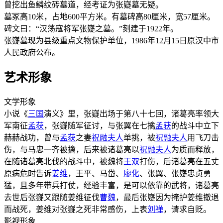
曾挖出鱼鳞纹砖墓道，经考证为张嶷墓无疑。
墓冢高10米，占地600平方米。有墓碑高80厘米，宽57厘米。
碑文曰：“汉荡寇将军张嶷之墓。”刻建于1922年。
张嶷墓现为县级重点文物保护单位，1986年12月15日原汉中市
人民政府公布。
艺术形象
文学形象
小说《
三国
演义》里，张嶷出场于第八十七回，诸葛亮率领大
军南征
孟获
，张嶷随军征讨，与张翼在七擒
孟获
的战斗中立下
赫赫战功，曾与
孟获
之妻
祝融夫人
单挑，被
祝融夫人
用飞刀击
伤，与马忠一齐被擒，后来被诸葛亮以
祝融夫人
为质而释放，
在随诸葛亮北伐的战斗中，被魏将
王双
打伤，后诸葛亮在五丈
原病危时告诉
姜维
，王平、马岱、
廖化
、张翼、张嶷忠贞勇
猛，且多年带兵打仗，经验丰富，是可以依靠的武将，诸葛亮
去世后张嶷又跟随姜维征伐
曹魏
，最后张嶷因为掩护姜维撤退
而战死，姜维对张嶷之死非常感伤，上表
刘禅
，请求自贬。
影视形象