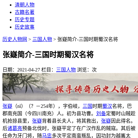
清朝人物
古籍名著
历史专题
历史故事
历史人物网
>
三国人物
> 张嶷简介-三国时期蜀汉名将
张嶷简介-三国时期蜀汉名将
日期：2021-04-27
栏目：
三国人物
浏览：
次
张嶷
（nì）（？－254年），字伯岐，
三国
时期
蜀汉
名将，巴
郡南充国（今四川南充）人。初为县功曹。
刘备
定蜀时山贼趁
机抢掠县里，
张嶷
背着县长夫人，将其救出，
张嶷
因此得名。
后
诸葛亮
预备北伐时，张嶷平定了在广汉作乱的贼寇。其后被
任命为牙门将，随
马忠
多次平定南蛮叛乱，因功封为越巂太