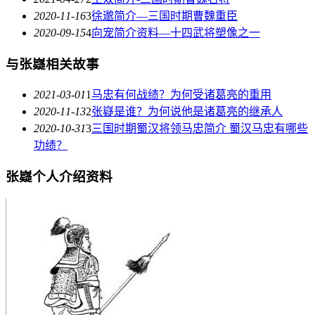
2020-11-16
3
徐邈简介—三国时期曹魏重臣
2020-09-15
4
向宠简介资料—十四武将塑像之一
与张嶷相关故事
2021-03-01
1
马忠有何战绩？为何受诸葛亮的重用
2020-11-13
2
张嶷是谁？为何说他是诸葛亮的继承人
2020-10-31
3
三国时期蜀汉将领马忠简介 蜀汉马忠有哪些
功绩？
张嶷个人介绍资料