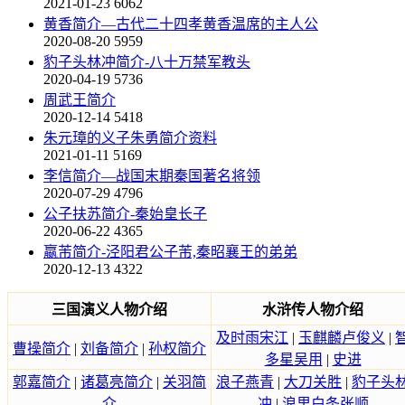
2021-01-23
6062
黄香简介—古代二十四孝黄香温席的主人公
2020-08-20
5959
豹子头林冲简介-八十万禁军教头
2020-04-19
5736
周武王简介
2020-12-14
5418
朱元璋的义子朱勇简介资料
2021-01-11
5169
李信简介—战国末期秦国著名将领
2020-07-29
4796
公子扶苏简介-秦始皇长子
2020-06-22
4365
嬴芾简介-泾阳君公子芾,秦昭襄王的弟弟
2020-12-13
4322
三国演义人物介绍
水浒传人物介绍
及时雨宋江
|
玉麒麟卢俊义
|
曹操简介
|
刘备简介
|
孙权简介
多星吴用
|
史进
郭嘉简介
|
诸葛亮简介
|
关羽简
浪子燕青
|
大刀关胜
|
豹子头
介
冲
|
浪里白条张顺