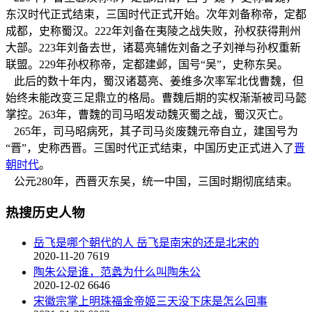
东汉时代正式结束，三国时代正式开始。次年刘备称帝，定都
成都，史称蜀汉。222年刘备在夷陵之战失败，孙权获得荆州
大部。223年刘备去世，诸葛亮辅佐刘备之子刘禅与孙权重新
联盟。229年孙权称帝，定都建邺，国号“吴”，史称东吴。
此后的数十年内，蜀汉诸葛亮、姜维多次率军北伐曹魏，但
始终未能改变三足鼎立的格局。曹魏后期的实权渐渐被司马懿
掌控。263年，曹魏的司马昭发动魏灭蜀之战，蜀汉灭亡。
265年，司马昭病死，其子司马炎废魏元帝自立，建国号为
“晋”，史称西晋。三国时代正式结束，中国历史正式进入了
晋
朝时代
。
公元280年，西晋灭东吴，统一中国，三国时期彻底结束。
热搜历史人物
岳飞是哪个朝代的人 岳飞是南宋的还是北宋的
2020-11-20
7619
陶朱公是谁，范蠡为什么叫陶朱公
2020-12-02
6646
宋徽宗掌上明珠福金帝姬三天没下床是怎么回事