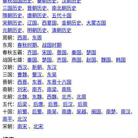
春秋战国历史
、
秦朝历史
、
汉朝历史
三国历史
、
晋朝历史
、
南北朝历史
隋朝历史
、
唐朝历史
、
五代十国
宋朝历史
、
辽国
、
西夏国
、
金朝历史
、
大蒙古国
元朝历史
、
明朝历史
、
清朝历史
周朝：
西周
、
东周
东周：
春秋时期
、
战国时期
春秋五霸：
齐国
、
宋国
、
晋国
、
秦国
、
楚国
战国七雄：
秦国
、
楚国
、
齐国
、
燕国
、
赵国
、
魏国
、
韩国
汉朝：
西汉
、
新朝
、
东汉
三国：
曹魏
、
蜀汉
、
东吴
晋朝：
西晋
、
东晋
、
东晋十六国
南朝：
刘宋
、
南齐
、
南梁
、
南陈
北朝：
北魏
、
东魏
、
西魏
、
北齐
、
北周
五代：
后梁
、
后唐
、
后晋
、
后汉
、
后周
十国：
前蜀
、
后蜀
、
南吴
、
南唐
、
吴越
、
闽国
、
南楚
、
南汉
、
南平
、
北汉
宋朝：
南宋
、
北宋