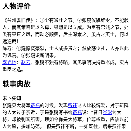
人物评价
《益州耆旧传》：①少有通壮之节。②张嶷仪貌辞令，不能骇
人，而其策略足以入算，果烈足以立威。为臣有忠诚之节，处
类有亮直之风，而动必顾典，后主深崇之。虽古之英士，何以
远逾哉！
陈寿：①嶷慷慨豪烈，士人咸多贵之；然放荡少礼，人亦以此
为讥焉。②张嶷识断明果。
李光地
：
赵云
、张嶷不独有将略，其见事明决持重老成，实古
重臣之选。
轶事典故
未卜先知
张嶷见大将军
费祎
的时候，发现
费祎
这人比较博爱，对于新降
的人太过于亲近，于是张嶷写书给
费祎
说：“昔日
岑彭
为大
将，却被刺客所害。现如今你是大将军，位尊权重，应该以前
人为鉴，多加防范。”但是费祎不听，一如既往，后来费祎果