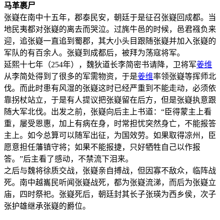
马革裹尸
张嶷在南中十五年，郡泰民安，朝廷于是征召张嶷回成都。当
地民夷都对张嶷的离去而哭泣。过旄牛邑的时候，邑君襁负来
迎，追张嶷一直追到蜀郡，其大小头目跟随张嶷并加入张嶷的
军队的有百余人。张嶷到成都后，被拜为荡寇将军。
延熙十七年（254年），魏狄道长李简密书请降，卫将军
姜维
从李简处得到了很多的军需物资，于是
姜维
率领张嶷等挥师北
伐。而此时患有风湿的张嶷这时已经严重到不能走动，必须依
靠拐杖站立，于是有人提议把张嶷留在后方，但是张嶷执意跟
随大军北伐。出发之前，张嶷向后主上书道：“臣得蒙主上看
重，屡受恩惠，加上有病在身，时常担忧突然身亡，不能报答
主上。如今总算可以随军出征，为国效劳。如果取得凉州，臣
愿意担任藩镇守将；如果不能报捷，只好牺牲自己以作报
答。”后主看了感动，不禁流下泪来。
之后与魏将徐质交战，张嶷亲自搏战，但因寡不敌众，临阵战
死。南中越巂民听闻张嶷战死，都为张嶷流涕，而后为张嶷立
庙，四时祭祀。张嶷死后，朝廷封其长子张瑛为西乡侯，次子
张护雄继承张嶷的爵位。