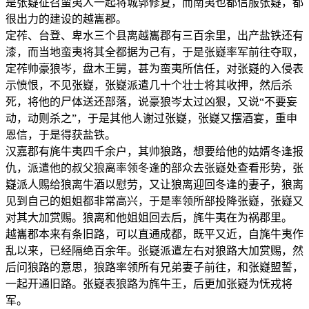
是张嶷征召蛮夷人一起将城郭修复，而南夷也都信服张嶷，都
很出力的建设的越巂郡。
定莋、台登、卑水三个县离越巂郡有三百余里，出产盐铁还有
漆，而当地蛮夷将其全都据为己有，于是张嶷率军前往夺取，
定莋帅豪狼岑，盘木王舅，甚为蛮夷所信任，对张嶷的入侵表
示愤恨，不见张嶷，张嶷派遣几十个壮士将其收押，然后杀
死，将他的尸体送还部落，说豪狼岑太过凶狠，又说“不要妄
动，动则杀之”，于是其他人谢过张嶷，张嶷又摆酒宴，重申
恩信，于是得获盐铁。
汉嘉郡有旄牛夷四千余户，其帅狼路，想要给他的姑婿冬逢报
仇，派遣他的叔父狼离率领冬逢的部众去张嶷处查看形势，张
嶷派人赐给狼离牛酒以慰劳，又让狼离迎回冬逢的妻子，狼离
见到自己的姐姐都非常高兴，于是率领所部投降张嶷，张嶷又
对其大加赏赐。狼离和他姐姐回去后，旄牛夷在为祸郡里。
越巂郡本来有条旧路，可以直通成都，既平又近，自旄牛夷作
乱以来，已经隔绝百余年。张嶷派遣左右对狼路大加赏赐，然
后问狼路的意思，狼路率领所有兄弟妻子前往，和张嶷盟誓，
一起开通旧路。张嶷表狼路为旄牛王，后更加张嶷为怃戎将
军。