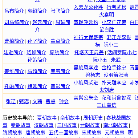
入云龙公孙胜
|
行者武松
|
霹
吕布简介
|
袁绍简介
|
张飞简介
火秦明
司马懿简介
|
赵云简介
|
周瑜简
双鞭呼延灼
|
小李广花荣
|
白
介
鼠白胜
神行太保戴宗
|
混江龙李俊
|
曹植简介
|
孙坚简介
|
董卓简介
横
|
阮小二
陆逊简介
|
貂蝉简介
|
庞统简介
|
托塔天王晁盖
|
活阎罗阮小七
孙策简介
阮小五
|
朱武
黑旋风李逵
|
金枪手徐宁
|
青
姜维简介
|
马超简介
|
典韦简介
兽杨志
|
没羽箭张清
小旋风柴进
|
扑天雕李应
|
赤
孔融简介
|
魏延简介
|
曹彰简介
鬼刘唐
美髯公朱仝
|
花和尚鲁智深
|
张辽
|
甄宓
|
文聘
|
曹睿
|
钟会
三山黄信
历史故事导航：
夏朝故事
|
商朝故事
|
周朝历史
|
春秋战国故
事
|
秦朝故事
|
汉朝故事
|
三国故事
|
晋朝故事
|
南北朝故事
|
隋朝故事
|
唐朝故事
|
五代十国故事
|
宋朝故事
|
元朝故事
|
明