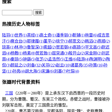
搜索
热搜历史人物标签
陆羽(1)
世界(1)
茶经(1)
高士奇(1)
潘季驯(3)
靳辅(1)
拖雷(6)
成吉思
汗(5)
察合台(3)
耶律履(1)
董平(2)
徐宁(3)
郝思文(2)
韩滔(2)
燕顺(2)
琼英(1)
林冲(3)
鲁智深(3)
索超(2)
贺若弼(4)
高颎(5)
宇文邕(5)
尉迟
迥(4)
杨敷(1)
杨素(8)
贺若敦(1)
屈突通(3)
殷开山(2)
宋金刚(2)
刘武
周(4)
秦琼(5)
钟繇(5)
张芝(2)
孟浩然(5)
王维(6)
陆游(4)
陶渊明(2)
陶
侃(3)
颜延之(2)
刘备(32)
关羽(22)
赵云(10)
诸葛亮(35)
孙策(16)
孙
坚(11)
孙亮(4)
胡大海(5)
宋濂(6)
刘基(7)
叶琛(4)
张嶷时代背景资料
三国
（220年－280年）是上承东汉下启西晋的一段历史时
期，分为曹魏、蜀汉、东吴三个政权。赤壁之战时，曹操被孙
刘联军击败，奠定了三国鼎立的雏型。
220年，曹丕篡汉称帝，定都洛阳，国号“魏”，史称曹魏，