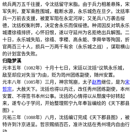
统兵两万五千往援，令沈括留守米脂。由于兵力相差悬殊，宋
军失利，夏军乘胜围城，截断水源，永乐城危在旦夕。沈括率
兵一万前去支援，被夏军阻在永定河岸；又羌兵八万袭击绥
德，沈括权衡利弊，决定舍永乐而保绥德。种谔因反对筑永乐
城遭徐禧排挤，心怀旧恨，遂以守延州为名拒绝出兵解围。二
十日，永乐城失陷，徐禧、李稷、高永能、李舜举等殉国，折
官两百三十人，损兵一万两千有余（永乐城之战），谋取横山
的计划宣告失败。
归隐梦溪
元丰五年（1082年）十月十七日，宋廷以沈括“议筑永乐城，
敌至却应对失当”为由，贬为筠州团练副使，随州安置。
元丰八年（1085年）三月，神宗驾崩，太子
赵煦
继位，是为
宋
哲宗
，大赦天下。沈括也得以内迁，改任秀州团练副使，本州
安置、不得签书本州公事。沈括的心情得以从颓废中好转起
来，遂专心于学问，开始整理熙宁九年奉旨编绘的《天下郡县
图》。
元祐三年（1088年）八月，沈括编订完成《天下郡县图》，被
特许到汴京进呈。哲宗赐绢百匹，准许沈括在秀州境内自由行
动。