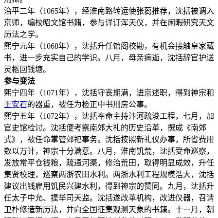
治平二年（1065年），经淮南路转运使张蒭推荐，沈括被调入
京师，编校昭文馆书籍，参与详订浑天仪，并在闲暇研究天文
历法之学。
熙宁元年（1068年），沈括升任馆阁校勘，有机会接触皇家藏
书，进一步充实自己的学识。八月，母亲病逝，沈括辞官护送
灵柩回钱塘。
参与变法
熙宁四年（1071年），沈括守丧期满，进京述职，得到神宗和
王安石
的器重，被任为检正中书刑房公事。
熙宁五年（1072年），沈括奉命主持汴河疏浚工程，七月，加
官史馆检讨。沈括便考察南郊大礼的历史沿革，撰成《南郊
式》，被任命掌管郊祀事务。沈括按照新礼仪办事，所省费用
数以万计，神宗十分满意。八月，淮南饥荒，沈括受命巡察，
发放常平仓钱粮，疏通河渠，修治荒田，取得明显成效，升任
集贤校理，巡察两浙农田水利。两浙水利工程规模浩大，沈括
建议出钱雇用饥民兴建水利，得到神宗的赞同。九月，沈括升
任太子中允、提举司天监。沈括遂改革机构，改进仪器，召请
卫朴修造新历法，并向全国征集观测天象的书籍。十一月，朝