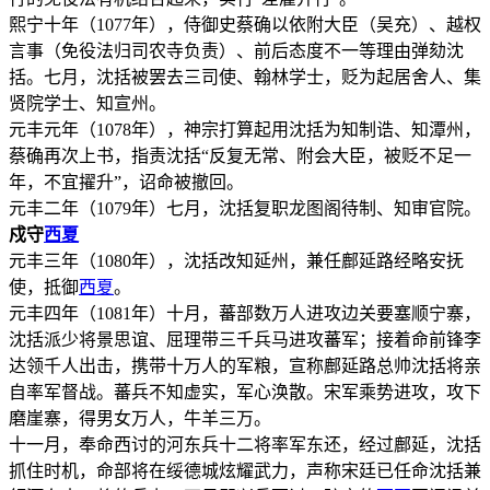
熙宁十年（1077年），侍御史蔡确以依附大臣（吴充）、越权
言事（免役法归司农寺负责）、前后态度不一等理由弹劾沈
括。七月，沈括被罢去三司使、翰林学士，贬为起居舍人、集
贤院学士、知宣州。
元丰元年（1078年），神宗打算起用沈括为知制诰、知潭州，
蔡确再次上书，指责沈括“反复无常、附会大臣，被贬不足一
年，不宜擢升”，诏命被撤回。
元丰二年（1079年）七月，沈括复职龙图阁待制、知审官院。
戍守
西夏
元丰三年（1080年），沈括改知延州，兼任鄜延路经略安抚
使，抵御
西夏
。
元丰四年（1081年）十月，蕃部数万人进攻边关要塞顺宁寨，
沈括派少将景思谊、屈理带三千兵马进攻蕃军；接着命前锋李
达领千人出击，携带十万人的军粮，宣称鄜延路总帅沈括将亲
自率军督战。蕃兵不知虚实，军心涣散。宋军乘势进攻，攻下
磨崖寨，得男女万人，牛羊三万。
十一月，奉命西讨的河东兵十二将率军东还，经过鄜延，沈括
抓住时机，命部将在绥德城炫耀武力，声称宋廷已任命沈括兼