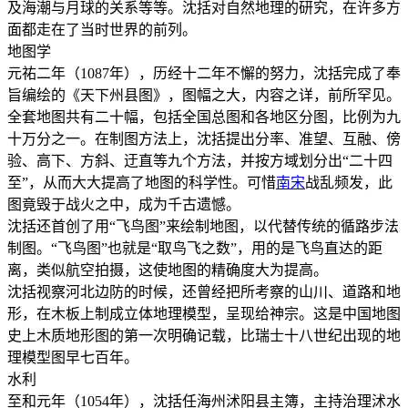
及海潮与月球的关系等等。沈括对自然地理的研究，在许多方
面都走在了当时世界的前列。
地图学
元祐二年（1087年），历经十二年不懈的努力，沈括完成了奉
旨编绘的《天下州县图》，图幅之大，内容之详，前所罕见。
全套地图共有二十幅，包括全国总图和各地区分图，比例为九
十万分之一。在制图方法上，沈括提出分率、准望、互融、傍
验、高下、方斜、迂直等九个方法，并按方域划分出“二十四
至”，从而大大提高了地图的科学性。可惜
南宋
战乱频发，此
图竟毁于战火之中，成为千古遗憾。
沈括还首创了用“飞鸟图”来绘制地图，以代替传统的循路步法
制图。“飞鸟图”也就是“取鸟飞之数”，用的是飞鸟直达的距
离，类似航空拍摄，这使地图的精确度大为提高。
沈括视察河北边防的时候，还曾经把所考察的山川、道路和地
形，在木板上制成立体地理模型，呈现给神宗。这是中国地图
史上木质地形图的第一次明确记载，比瑞士十八世纪出现的地
理模型图早七百年。
水利
至和元年（1054年），沈括任海州沭阳县主簿，主持治理沭水