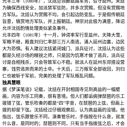
元丰三年（1080年），沈括总领鄜延路军务，驻守延州。宋廷
为确保西线安全，加派禁军驻防，并多次赏赐，但没有赏赐地
方军队。沈括认为赏赐不均，会引起边防变乱。于是假传朝廷
旨意，犒赏地方军队，并上报朝廷。神宗对此极为满意，降诏
允许沈括酌情处理类似紧急事件。
元丰四年（1081年）十一月，钟谔率军行至盐州，天降大雪，
军粮不继，殿直刘归仁率部三万人南逃，涌入延州边塞，边民
大为恐惧。有人建议沈括紧闭城门、派兵征讨，沈括认为这些
都是久经沙场的精锐之师，只是因为饥寒才做了逃兵，派兵征
讨是自相残杀，只会导致军心不稳。就派人在延州东郊搭设营
寨，饯劳逃奔而来的士卒。十天后，三万叛军全部收回，刘归
仁也被斩于军前，完美的处理了军队叛乱问题。
独具慧眼
据《梦溪笔谈》记载，沈括在开封相国寺见到高益的一幅壁
画，内容为乐工同奏，很有意境。但人们都诟病弹琵琶的乐工
拨错了弦，管乐吹奏的都是“四”字音，在琵琶的上弦，但画上
拨的却是下弦。沈括经过仔细观察后，认为高益画的没错。他
指出，弦乐跟管乐不同，演奏管乐时，手指按在什么音，就发
什么音，是同时的；琵琶则不同，只有当手指拨弦之后，才会