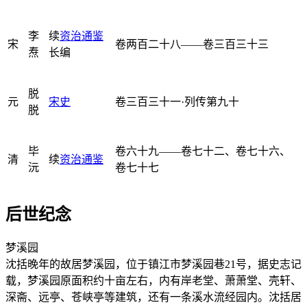
李
续
资治通鉴
宋
卷两百二十八——卷三百三十三
焘
长编
脱
元
宋史
卷三百三十一·列传第九十
脱
毕
卷六十九——卷七十二、卷七十六、
清
续
资治通鉴
沅
卷七十七
后世纪念
梦溪园
沈括晚年的故居梦溪园，位于镇江市梦溪园巷21号，据史志记
载，梦溪园原面积约十亩左右，内有岸老堂、萧萧堂、壳轩、
深斋、远亭、苍峡亭等建筑，还有一条溪水流经园内。沈括居