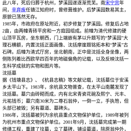
此八年，死后归葬于杭州，梦溪园遂逐渐荒芜。南
宋宁宗
年
间，
辛弃疾
任镇江知府时，曾修葺维护。后梦溪园数易其主，
原貌已荡然无存。
1985年，市政府在原址附近，初步修复了梦溪园。修复后占地
2亩，由两幢青砖平房和一方庭园组成。前幢为清代修建的硬
山顶平瓦房，坐东朝西，门上端嵌有茅以升题写的“梦溪园”大
理石横额，内置沈括正面画像、沈括摩崖题铭拓本和“梦溪”古
石碑。后幢为清式厅房，坐北朝南，正中是沈括全身坐像，两
侧陈列着比西欧早四百年的地磁偏角的记载，以及反映沈括一
生科学成就的实物和图片等。
沈括墓
据《钱塘县志》、《杭县志稿》等文献记载，沈括墓位于安溪
乡太平山下。1983年，余杭县文物普查，在太平山南麓发现了
沈括墓。墓穴由砖砌而成，内有北宋青瓷花碗及熙宁、元丰、
元祐钱币；墓穴南30米为二尊石翁仲，一倒一立，手执笏，但
头部已被毁；另有墓道、墓碑头。
1986年，沈括墓被列为余杭县重点文物保护单位，1989年被列
为杭州市重点文物保护单位。2001年9月，沈括墓完成第一期
修缮工程，重建了坟墓，立了墓碑，铺设墓道，除原翁仲外，