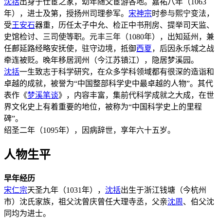
沈括
出身于仕宦之家，幼年随父宦游各地。嘉祐八年（1063
年），进士及第，授扬州司理参军。
宋神宗
时参与熙宁变法，
受
王安石
器重，历任太子中允、检正中书刑房、提举司天监、
史馆检讨、三司使等职。元丰三年（1080年），出知延州，兼
任鄜延路经略安抚使，驻守边境，抵御
西夏
，后因永乐城之战
牵连被贬。晚年移居润州（今江苏镇江），隐居梦溪园。
沈括
一生致志于科学研究，在众多学科领域都有很深的造诣和
卓越的成就，被誉为“中国整部科学史中最卓越的人物”。其代
表作《
梦溪笔谈
》，内容丰富，集前代科学成就之大成，在世
界文化史上有着重要的地位，被称为“中国科学史上的里程
碑”。
绍圣二年（1095年），因病辞世，享年六十五岁。
人物生平
早年经历
宋仁宗
天圣九年（1031年），
沈括
出生于浙江钱塘（今杭州
市）沈氏家族，祖父沈曾庆曾任大理寺丞，父亲
沈周
、伯父沈
同均为进士。