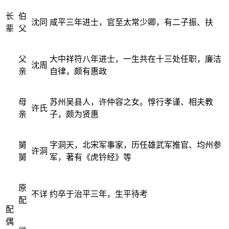
长
伯
沈同
咸平三年进士，官至太常少卿，有二子振、扶
辈
父
父
大中祥符八年进士，一生共在十三处任职，廉洁
沈周
亲
自律，颇有惠政
母
苏州吴县人，许仲容之女。惇行孝谨、相夫教
许氏
亲
子，颇为贤惠
舅
字洞天，北宋军事家，历任雄武军推官、均州参
许洞
舅
军，著有《虎钤经》等
原
不详
约卒于治平三年，生平待考
配
配
偶