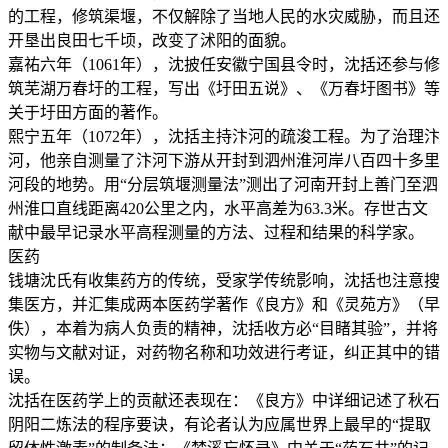
的工程，修筑渠堰，不仅解除了当地人民的水灾威胁，而且还
开垦出良田七千顷，改变了沭阳的面貌。
嘉祐六年（1061年），沈披任安徽宁国县令时，沈括还参与修
筑芜湖万春圩的工程，写出《圩田五说》、《万春圩图书》等
关于圩田方面的著作。
熙宁五年（1072年），沈括主持汴河的疏浚工程。为了治理汴
河，他亲自测量了汴河下游从开封到泗州淮河岸八百四十多里
河段的地势。用“分层筑堰测量法”测出了河南开封上善门至泗
州淮口直线距离420公里之内，水平高差为63.3米。存世古文
献中最早记录水平高程测量的方法、过程和结果的科学家。
医药
钱塘沈氏有收集药方的传统，受家学传统影响，沈括也注意搜
集医方，并汇集成两本医药学著作《良方》和《灵苑方》（早
佚），本着为病人负责的精神，沈括收方必“目睹其验”，并将
实物与文献对证，对药物名称和功效进行考证，纠正其中的错
误。
沈括在医药学上的贡献还表现在：《良方》中详细记述了秋石
阴阳二炼法的程序要诀，有论者认为应属世界上最早的“提取