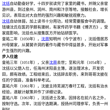
沈括
自幼勤奋好学，十四岁就读完了家里的藏书，并随父亲宦
游州县，到过泉州、润州、简州和汴京等地，接触社会，增长
见识，表现出对大自然的强烈兴趣和敏锐观察力。
沈括
自幼体弱，加上读书十分用功，经常需要服食中药调理。
钱塘沈氏在医药学颇有建树，有家传药学书籍《博济方》，受
家庭影响，沈括也从搜集医方开始钻研医学。
皇祐二年（1050年），
沈周
知明州（今宁波市），沈括借居苏
州母舅家，从舅舅许洞的著作与藏书中得益甚多，开始对军事
产生强烈的兴趣。
步入仕途
皇祐三年（1051年），父亲
沈周
去世；至和元年（1054年），
沈括以父荫入仕，任海州沭阳县主簿，遂治理沭水，开发农
田，颇有政绩。工程结束后，沈括辞去职务，来到哥哥沈披在
任的宁国县，准备科举考试。
嘉祐六年（1061年），沈披主持芜湖万春圩工程，沈括有治水
经验，遂献计献策并作了详细记录。
嘉祐八年（1063年），沈括进士及第，因排名在前六名之外，
按制守选。次年，沈括守选期满，授扬州司理参军，负责一州
刑狱。