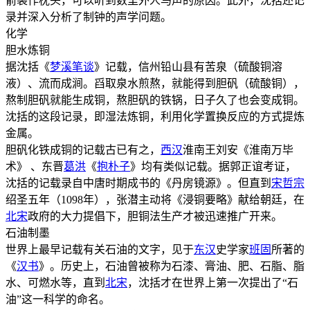
箭袋作枕头，可以听到数里外人马声的原因。此外，沈括还记
录并深入分析了制钟的声学问题。
化学
胆水炼铜
据沈括《
梦溪笔谈
》记载，信州铅山县有苦泉（硫酸铜溶
液）、流而成涧。舀取泉水煎熬，就能得到胆矾（硫酸铜），
熬制胆矾就能生成铜，熬胆矾的铁锅，日子久了也会变成铜。
沈括的这段记录，即湿法炼铜，利用化学置换反应的方式提炼
金属。
胆矾化铁成铜的记载古已有之，
西汉
淮南王刘安《淮南万毕
术》 、东晋
葛洪
《
抱朴子
》均有类似记载。据郭正谊考证，
沈括的记载录自中唐时期成书的《丹房镜源》。但直到
宋哲宗
绍圣五年（1098年），张潜主动将《浸铜要略》献给朝廷，在
北宋
政府的大力提倡下，胆铜法生产才被迅速推广开来。
石油制墨
世界上最早记载有关石油的文字，见于
东汉
史学家
班固
所著的
《
汉书
》。历史上，石油曾被称为石漆、膏油、肥、石脂、脂
水、可燃水等，直到
北宋
，沈括才在世界上第一次提出了“石
油”这一科学的命名。