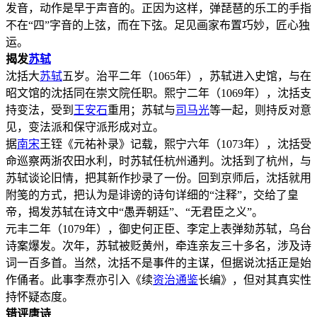
发音，动作是早于声音的。正因为这样，弹琵琶的乐工的手指
不在“四”字音的上弦，而在下弦。足见画家布置巧妙，匠心独
运。
揭发
苏轼
沈括大
苏轼
五岁。治平二年（1065年），苏轼进入史馆，与在
昭文馆的沈括同在崇文院任职。熙宁二年（1069年），沈括支
持变法，受到
王安石
重用；苏轼与
司马光
等一起，则持反对意
见，变法派和保守派形成对立。
据
南宋
王铚《元祐补录》记载，熙宁六年（1073年），沈括受
命巡察两浙农田水利，时苏轼任杭州通判。沈括到了杭州，与
苏轼谈论旧情，把其新作抄录了一份。回到京师后，沈括就用
附笺的方式，把认为是诽谤的诗句详细的“注释”，交给了皇
帝，揭发苏轼在诗文中“愚弄朝廷”、“无君臣之义”。
元丰二年（1079年），御史何正臣、李定上表弹劾苏轼，乌台
诗案爆发。次年，苏轼被贬黄州，牵连亲友三十多名，涉及诗
词一百多首。当然，沈括不是事件的主谋，但据说沈括正是始
作俑者。此事李焘亦引入《续
资治通鉴
长编》，但对其真实性
持怀疑态度。
错评唐诗