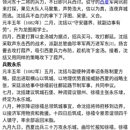
领河东十二将的兵力，不日即兴兵西讨。驻守的
西夏
军闻讯前
来打探，果见大队人马聚集，声势浩大，信以为真，连夜弃城
而逃。沈括兵不血刃的拿下了浮图、吴堡、义合。
元丰五年（1082年）二月，沈括以“守安疆界、就副边事有
劳”，升为龙图阁学士。
四月，西夏打算以金汤城为据点，招兵买马，攻打鄜延。沈括
采取声东击西的战术，派副总管曲珍率军两万进军东川，扬言
要去攻打葭芦，吸引西夏兵力布防，趁机攻下金汤。接着，沈
括又用同样的策略攻下了葭芦。
兵败永乐
元丰五年（1082年）五月，沈括与副使种谔奉诏条陈制夏方
略，提出进取横山以筑城、以地理优势直接威胁西夏的战略主
张，宋廷派给事中徐禧前往鄜延路节制军事，共同申议。
七月，沈括建议筑城石堡、种谔提议银州、徐禧主张永乐埭，
终定为永乐城。
八月，神宗降诏徐禧总领筑城事宜，命沈括将帅府移到边界，
以接济军用物资和救援。十四日后筑成，徐禧令景思谊领四千
人镇守，率余部返回米脂。
九月九日，西夏出兵三十万攻永乐城，曲珍忙报知徐禧，徐禧