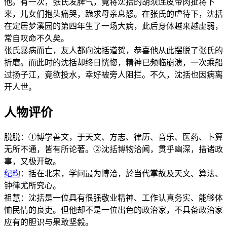
他。有一次，张氏发脾气，竟将沈括的胡须连皮带肉扯将下
来，儿女们抱头痛哭，跪求母亲息怒。在张氏的虐待下，沈括
在定居梦溪园的第四年生了一场大病，此后身体越来越虚弱，
常自叹命不久矣。
张氏暴病而亡，友人都向沈括道贺，恭喜他从此摆脱了张氏的
折磨。而此时的沈括却终日恍惚，精神已频临崩溃，一次乘船
过扬子江，竟欲投水，幸好被旁人阻拦。不久，沈括也因病离
开人世。
人物评价
脱脱：①博学善文，于天文、方志、律历、音乐、医药、卜算
无所不通，皆有所论著。②沈括博物洽闻，贯乎幽深，措诸政
事，又极开敏。
纪昀
：括在北宋，学问最为博洽，於当代掌故及天文、算法、
钟律尤所究心。
祖慧：沈括是一位具有很强敬业精神、工作认真务实、能够体
恤民情的良吏。但他却不是一位出色的政治家，不具备政治家
应有的胆识与果敢坚毅。