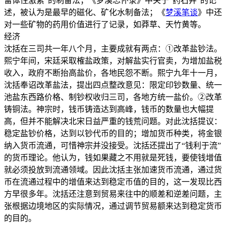
留体性激素”的制备法；《梦溪忘怀录》中关于“药石井”的记
述，被认为是最早的磁化、矿化水制备法；《
梦溪笔谈
》中还
对一些矿物的药用价值进行了记录，如莽草、天竹黄等。
经济
沈括在三司共一年八个月，主要成就有两点：①改革盐钞法。
熙宁年间，宋廷采取榷盐政策，对解盐实行官卖，为增加盐税
收入，政府不断抬高盐价，各地民怨不断。熙宁九年十一月，
沈括奉诏改革盐法，提出四点整改意见：限定印钞数量、统一
池盐东西路价格、制钞权收归三司，各地方统一盐价。②改革
铸铜法。神宗时，钱币铸造达到高峰，钱币的数量也大幅提
高，但并不能解决北宋日益严重的钱荒问题。对此沈括提议：
稳定盐钞价格，达到以钞代币的目的；增加货币种类，将金银
纳入货币流通，可惜神宗并没接受。沈括还提出了“钱利于流”
的货币理论。他认为，钱如果藏之不用就是死钱，要使钱增值
就必须投放到流通领域。因此沈括主张加速货币流通，通过货
币在流通过程中的增值来达到稳定币值的目的，这一发现比西
方早很多年。沈括还注意到贸易来往中的顺差和逆差问题，主
张根据边境地区的实际情况，通过调节贸易额来达到稳定货币
的目的。