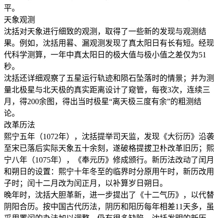
平。
天象观测
沈括对天象进行细致的观测，取得了一些新的发现与观测结
果。例如，沈括用晷、漏观测发现了真太阳日有长有短。经现
代科学测算，一年中真太阳日的极大值与极小值之差仅为51
秒。
沈括还详细观察了五星运行轨迹和陨石坠落时的情景；并为测
量北极星与北天极的真实距离设计了窥管，每夜3次，连续三
月，得200余图，得出当时极星“离天极三度有余”的粗测结
论。
改革历法
熙宁五年（1072年），沈括提举司天监，发现《大衍历》沿袭
至宋已落后实际天象五十余刻，遂破格提拔卫朴改革旧历；熙
宁八年（1075年），《奉元历》修成颁行。新历法改动了闰月
和朔日的设置：熙宁十年冬至的临界时分原用午时，新历改用
子时；闰十二月改为闰正月，以补算岁日朔日。
晚年时，沈括大胆革新，进一步提出了《十二气历》，以代替
阴阳合历。按中国古代历法，阴历和阳历每年相差11天多，虽