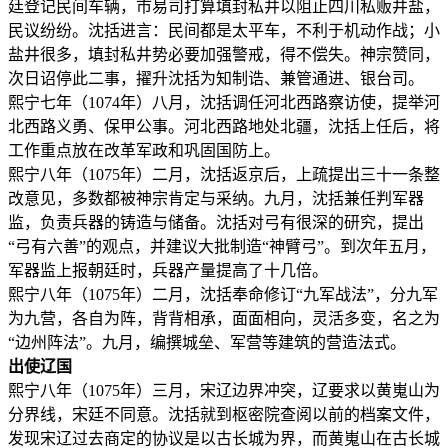
廷登记民间车辆，市易司打算填封私井以阻止四川私贩井盐，
民议纷纷。沈括进言：民间都是太平车，不利于机动作战；小
盐井很多，填封私井势必要加强警戒，得不偿失。神宗赞同，
次日诏停此二事，擢升沈括为知制诰、兼管通进、银台司。
熙宁七年（1074年）八月，沈括调任河北西路察访使，提举河
北西路义勇、保甲公事。河北西路地处北疆，沈括上任后，将
工作重点放在改革军政和巩固国防上。
熙宁八年（1075年）二月，沈括返京后，上疏提出三十一条整
改意见，多数都被神宗肯定与采纳。九月，沈括兼任判军器
监，负责兵器的铸造与储备。沈括对弓有很深的研究，提出
“弓有六善”的观点，并建议大批制造“神臂弓”。到次年五月，
军器监上报朝廷时，兵器产量提高了十几倍。
熙宁八年（1075年）二月，沈括奉命修订“九军战法”，分九军
为九营，各自为阵，背背相承，面面相向，灵活多变，名之为
“边州阵法”。九月，编撰城垒、军营等建筑的营造法式。
出使辽国
熙宁八年（1075年）三月，宋辽边界冲突，辽要求以黄嵬山为
分界线，宋廷不同意。沈括就到枢密院查阅以前的档案文件，
发现宋辽过去商定的协议是以古长城为界，而黄嵬山在古长城