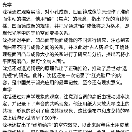
光学
沈括通过观察实验，对小孔成像、凹面镜成像等原理作了准确
而生动的描述，他用“碍”（焦点）的概念，指出了光的直线传
播、凹面镜成像的规律，并把光通过“碍”成像称之为格术，即
现代光学中的等角空间变换关系。
沈括还对平面、凹凸面等镜面成像的不同进行研究，注意到表
面曲率不同与成像之间的关系，并以此对“古人铸鉴”时正确处
理镜面凹凸与成像大小的关系进行了研究与分析，提出若将小
平面镜磨凸，就可“全纳人面”。
沈括还对透光铜镜的原理作出了正确推论，推动了后世对“透
光镜”的研究。此外，沈括还第一次记录了“红光验尸”的内
容，是中国关于滤光应用的最早记载，至今还有现实意义。
声学
沈括通过对声学现象的观察，注意到音调的高低由振动频率决
定，并记录下了声音的共鸣现象。他还用纸人来放大琴弦上的
共振，形象的说明了应弦共振现象，这比诺布尔和皮戈特的琴
弦上纸游码试验早了500年。
沈括还提出了“虚能纳声”的空穴效应，以此来解释兵土用皮革