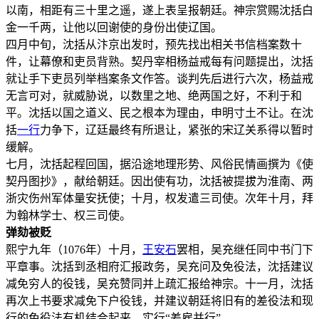
以南，相距有三十里之遥，遂上表呈报朝廷。神宗赏赐沈括白
金一千两，让他以回谢使的身份出使辽国。
四月中旬，沈括从汴京出发时，预先找出相关书信档案数十
件，让幕僚和吏员背熟。契丹宰相杨益戒每有问题提出，沈括
就让手下吏员列举档案条文作答。谈判先后进行六次，杨益戒
无言可对，就威胁说，以数里之地、绝两国之好，不利于和
平。沈括以国之道义、民之根本为理由，申明寸土不让。在沈
括
一行
力争下，辽廷最终有所退让，紧张的宋辽关系得以暂时
缓解。
七月，沈括起程回国，据沿途地理形势、风俗民情画撰为《使
契丹图抄》，献给朝廷。因出使有功，沈括被提拔为淮南、两
浙灾伤州军体量安抚使；十月，权发遣三司使。次年十月，拜
为翰林学士、权三司使。
弹劾被贬
熙宁九年（1076年）十月，
王安石
罢相，吴充继任同中书门下
平章事。沈括到丞相府汇报政务，吴充问及免役法，沈括建议
减免穷人的役钱，吴充赞同并上疏汇报给神宗。十一月，沈括
再次上书要求减免下户役钱，并建议朝廷将旧有的差役法和现
行的免役法有机结合起来，实行“差雇并行”。