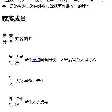
《沈括全集》，全书八十五卷（含附录一卷），一百一十万
字，是迄今为止海内外收集沈括著作最齐全的版本。
家族成员
辈
关
姓名
简介
分
系
曾
沈曾
曾任
吴越
国营田使，入宋后官至大理寺丞
祖
庆
祖
沈英
早逝，未仕
父
外
许仲
曾任太子洗马
祖
容