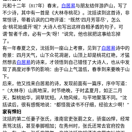
元和十二年（817年）春末，
白居易
与朋友结伴游庐山，写了
不少诗，其中有一首是《大林寺桃花》。沈括读到这首诗，非
常惊讶，带着讥讽的口吻评道：“既然‘四月芳菲尽’，怎么
会‘桃花始盛开’呢？大诗人也写出这样自相矛盾的句子，可
谓‘智者千虑，必有一失’呀！”说完，他也就把这事给忘掉
了。
有一年春夏之交，沈括到一座山上考察，见到了
白居易
诗中的
奇景：四月天气，山下众花凋谢，山顶上却是桃花红艳，才猛
然想去
白居易
的诗来，才领悟到自己错怪了大诗人，也从中发
现了高度对季节的影响：由于山上气温低，春季到来要晚于山
下。
后来，他又找来白居易的诗，发现前面有一篇序，序中写道：
“（大林寺）山高地深，时节绝晚，于时孟夏月，如正二月
天，梨桃始华，涧草犹短。人物风候，与平地聚落不同。”沈
括读后，很有感慨地说：“都怪我读书不仔细，经验太少啊！”
家有悍妇
沈括的第二任妻子张氏，淮南官吏张蒭之女，骄蛮凶悍，经常
责骂沈括，甚至拳脚相加；在秀州时，张氏还常去官府控告