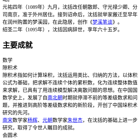
元祐四年（1089年）九月，沈括改任朝散郎、守光禄少卿、分
司南京，准于外州居住。接到诏命后，沈括就举家搬迁至早年
在润州购置的梦溪园，在此隐居，创作《
梦溪笔谈
》。
绍圣二年（1095年），沈括因病辞世，享年六十五岁。
主要成就
数学
隙积术
隙积术指如何计算垛积，沈括运用类比、归纳的方法，以体积
公式为基础，把求解不连续个体的累积数，化为连续整体数值
来求解，已具有了用连续模型解决离散问题的思想。在中国国
数学史上，发展了自
南北朝
时期就停滞不前的等差级数求和问
题，并推进到高阶等差级数求和的新阶段，开创了中国垛积术
研究的先河。
南宋
数学家
杨辉
、
元朝
数学家
朱世杰
，在沈括的基础上进一步
研究，取得了令世人瞩目的成就。
会圆术