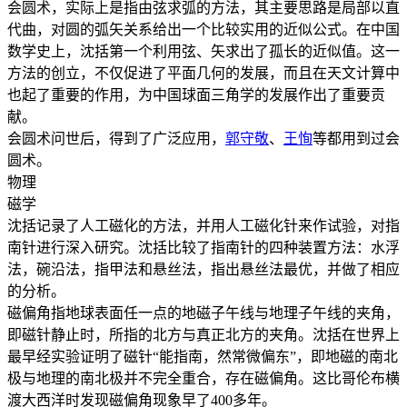
会圆术，实际上是指由弦求弧的方法，其主要思路是局部以直
代曲，对圆的弧矢关系给出一个比较实用的近似公式。在中国
数学史上，沈括第一个利用弦、矢求出了孤长的近似值。这一
方法的创立，不仅促进了平面几何的发展，而且在天文计算中
也起了重要的作用，为中国球面三角学的发展作出了重要贡
献。
会圆术问世后，得到了广泛应用，
郭守敬
、
王恂
等都用到过会
圆术。
物理
磁学
沈括记录了人工磁化的方法，并用人工磁化针来作试验，对指
南针进行深入研究。沈括比较了指南针的四种装置方法：水浮
法，碗沿法，指甲法和悬丝法，指出悬丝法最优，并做了相应
的分析。
磁偏角指地球表面任一点的地磁子午线与地理子午线的夹角，
即磁针静止时，所指的北方与真正北方的夹角。沈括在世界上
最早经实验证明了磁针“能指南，然常微偏东”，即地磁的南北
极与地理的南北极并不完全重合，存在磁偏角。这比哥伦布横
渡大西洋时发现磁偏角现象早了400多年。