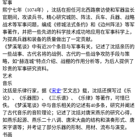
军事
熙宁七年（1074年），沈括在担任河北西路察访使和军器监长
官期间，攻读兵书，精心研究城防、阵法、兵车、兵器、战略
战术等军事问题，编成《修城法式条约》和《边州阵法》等军
事著作，并把一些先进的科学技术成功地应用在军事科学上，
为提高兵器和装备的质量做出了一定贡献。
《梦溪笔谈》中有近20个条目与军事有关，记述了沈括亲历的
一些战事、古代名将的战例、古代的一些战争攻防手段与策
略，如“赫连城”特点介绍、战棚的作用分析等，为后人提供了
珍贵的军事研究资料。
艺术
音乐
沈括是乐律行家，据《
宋史
‘艺文志》载，沈括还撰写过《乐
论》、《乐器图》、《三乐谱》、《乐律》等著作，可惜巳
佚。《梦溪笔谈》中与音乐相关的记述有40多条，研究并阐述
了古代音乐的音阶理论；记述了沈括对唐宋燕乐的研究心得，
如燕乐起源、燕乐二十八调、唐宋大曲的结构和演奏形式、唐
宋字谱等；并考证了部分乐器的形制、用材、流布与演变。
书画