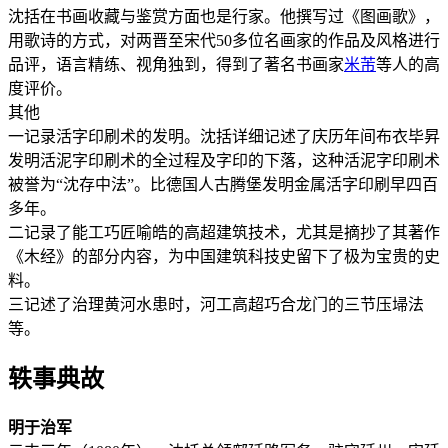
沈括在书画收藏与鉴赏方面也是行家。他撰写过《图画歌》，
用歌诗的方式，对两晋至宋代50多位名画家的作品及风格进行
品评，语言精练、视角独到，得到了著名书画家
米芾
等人的高
度评价。
其他
一记录活字印刷术的发明。沈括详细记述了庆历年间布衣毕昇
发明活泥字印刷术的全过程及字印的下落，这种活泥字印刷术
被誉为“沈存中法”。比德国人古腾堡发明金属活字印刷早四百
多年。
二记录了能工巧匠喻皓的高超建筑技术，尤其是摘抄了其著作
《木经》的部分内容，为中国建筑科技史留下了极为宝贵的史
料。
三记述了治理黄河水患时，河工高超巧合龙门的三节压埽法
等。
轶事典故
明于治军