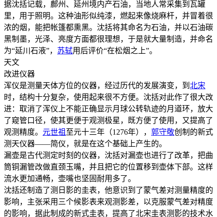
据沈括记载，鄜州、延州境内产石油，当地人常采集到瓦罐
里，用于照明。这种油形似纯漆，燃起来像烧麻杆，并冒着很
浓的烟，能把帐篷都熏黑。沈括将其命名为石油，并以石油碳
黑制墨，光泽、亮度方面都很理想，于是就大量制造，并命名
为“延川石液”，
苏轼
用后评价“在松烟之上”。
天文
改进仪器
浑仪是测量天体方位的仪器，经过历代的发展演变，到
北宋
时，结构十分复杂，使用起来很不方便。沈括对此作了很大改
进：取消了浑仪上不能正确显示月球公转轨迹的月道环，放大
了窥管口径，使其更便于观测极星，既方便了使用，又提高了
观测精度。
元世祖
至元十三年（1276年），
郭守敬
创制的新式
测天仪器——简仪，就是在这个基础上产生的。
漏壶是古代测定时刻的仪器，沈括对漏壶也进行了改革，把曲
筒铜漏管改做直颈玉嘴，并且把它的位置移到壶体下部。这样
流水更加通畅，壶嘴也坚固耐用多了。
沈括还制造了测日影的圭表，他意识到了蒙气差对测量精度的
影响，主张采用三个候影表来观测影差，以克服蒙气差对精度
的影响，据此制成的新式圭表，提高了北宋圭表测影的技术水