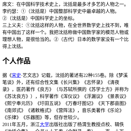
席文：在中国科学技术史上，沈括是最多才多艺的人物之一。
李约瑟：①（沈括是）中国整部科学史中最卓越的人物。
②（沈括是）中国科学史上的坐标。
三上义夫：①沈括这样的人物，在全世界数学史上找不到，唯
有中国出了这样一个。我把沈括称做中国数学家的模范人物或
理想人物，是很恰当的。②（古代）日本的数学家没有一个比
得上沈括。
个人作品
据《
宋史
·艺文志》记载，沈括的著述有22种155卷。除《梦溪
笔谈》外，还有综合性文集《长兴集》《志怀录》《清夜
录》，医药著作《良方》（与苏轼所撰的《苏学士方》并称为
《苏沈良方》），科学著作《浑仪议》《浮漏议》《景表议》
《熙宁奉元历》《圩田五说》《万春圩图记》《天下郡县图》
《南郊式》《诸敕格式》《营阵法》，音乐类著作《乐论》
《乐律》《乐器图》等，但存世较少。
2011年五月，浙江
大学
出版社出版了杨渭生教授点校、辑佚