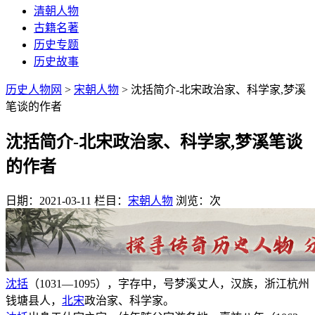
清朝人物
古籍名著
历史专题
历史故事
历史人物网
>
宋朝人物
> 沈括简介-北宋政治家、科学家,梦溪
笔谈的作者
沈括简介-北宋政治家、科学家,梦溪笔谈
的作者
日期：2021-03-11
栏目：
宋朝人物
浏览：
次
沈括
（1031—1095），字存中，号梦溪丈人，汉族，浙江杭州
钱塘县人，
北宋
政治家、科学家。