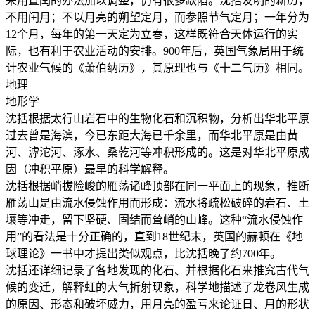
采用置闰的办法加以调整，仍有很多缺陷。沈括发明的新历，
不用闰月；不以月亮的朔望定月，而参照节气定月；一年分为
12个月，每年的第一天定为立春，这样既符合天体运行的实
际，也有利于农业活动的安排。900年后，英国气象局用于统
计农业气候的《萧伯纳历》，其原理也与《十二气历》相同。
地理
地形学
沈括根据太行山岩石中的生物化石和沉积物，分析出华北平原
过去曾是海滨，今已东距大海已千余里，而华北平原是由黄
河、滹沱河、涿水、桑乾河等冲积形成的。这是对华北平原成
因（冲积平原）最早的科学解释。
沈括根据峭拔险峻的雁荡诸峰顶部在同一平面上的现象，推断
雁荡山是由流水侵蚀作用而形成：流水将疏松破碎的岩石、土
壤等冲走，留下坚硬、固结而耸峭的山峰。这种“流水侵蚀作
用”的看法是十分正确的，直到18世纪末，英国的赫顿在《地
球理论》一书中才提出类似观点，比沈括晚了约700年。
沈括还详细记录了各地发现的化石、并根据化石来推究古代气
候的变迁，解释虹的大气折射现象，科学地描述了龙卷风生成
的原因、形态和破坏威力，用月亮的盈亏来论证日、月的形状