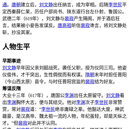
通
。
唐朝
建立后，
刘文静
出任纳言，成为宰相。后随
李世民
平
定西秦薛仁杲，历任户部尚书、陕东道行台左仆射、鲁国公。
武德二年（619年），刘文静与
裴寂
产生隔阂，并于酒后狂
言，结果被小妾告发谋反。
唐高祖
听信
裴寂
谗言，将刘文静处
斩，抄没其家。
人物生平
早期事迹
刘文静
早年因父亲刘韶战死，袭任父职，授为仪同三司。他姿
仪俊伟，才干突出，生性倜傥而有权谋。
隋朝
末年时担任晋阳
（今山西太原）县令，与时任晋阳宫监的
裴寂
结为好友。
筹谋反隋
大业十三年（617年），唐国公
李渊
出任太原留守。
刘文静
看
出
李渊
胸怀大志，便与其结交。他对
李渊
次子
李世民
非常赞
赏，常对
裴寂
道：“
李世民
绝非庸碌之辈。他豁达大度，神武
雄豪，是汉高帝、魏太祖一流的人物，年纪虽轻，却是天纵之
才。”但
裴寂
对此并不认同。