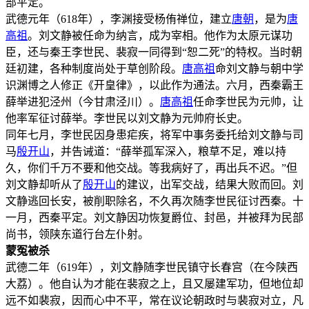
部平定。
武德元年（618年），李渊接受杨侑禅位，建立
唐朝
，是为
唐
高祖
。刘文静被任命为纳言，成为宰相。他作为太原元谋功
臣，还与秦王李世民、裴寂一同得到“恕二死”的特权。当时朝
廷初建，各种制度尚处于草创阶段。
唐高祖
命刘文静与朝中学
识渊博之人修正《开皇律》，以此作为通法。六月，西秦霸王
薛举进犯泾州（今甘肃泾川）。
唐高祖
任命李世民为元帅，让
他率军征讨薛举。李世民以刘文静为元帅府长史。
同年七月，李世民因身患疟疾，将军中事务委托给刘文静与司
马
殷开山
，并告诫道：“薛举孤军深入，粮草不足，难以持
久，你们千万不要和他交战。等我病好了，再出兵不迟。”但
刘文静却听从了
殷开山
的建议，出军交战，结果大败而回。刘
文静逃回长安，被削职除名，不久再次随李世民征讨西秦。十
一月，西秦平定。刘文静因功恢复爵位、封邑，并被拜为民部
尚书，领陕东道行台左仆射。
蒙冤被杀
武德二年（619年），刘文静随李世民镇守长春宫（在今陕西
大荔）。他自认为才能在裴寂之上，且又屡建军功，但地位却
远不如裴寂，因而心中不平，常在议论朝政时与裴寂对立，凡