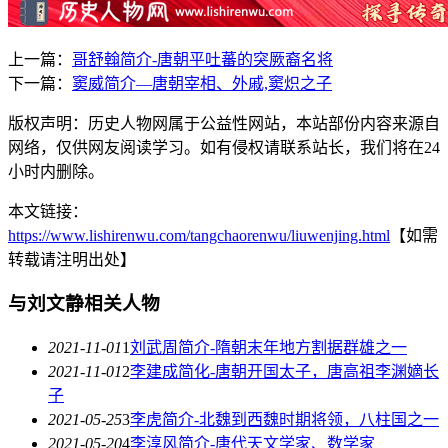
上一篇：
哥舒翰简介-唐朝平吐蕃的突厥裔名将
下一篇：
窦威简介—唐朝宰相、外戚,窦炽之子
版权声明：历史人物网属于公益性网站，本站部份内容来源自
网络，仅供网友阅读学习。如有侵权请联系站长，我们将在24
小时内删除。
本文链接：
https://www.lishirenwu.com/tangchaorenwu/liuwenjing.html
【如需
转载请注明出处】
与刘文静相关人物
2021-11-01
1
刘武周简介-隋朝末年地方割据群雄之一
2021-11-01
2
李建成简化-唐朝开国太子，唐高祖李渊嫡长
子
2021-05-25
3
李虎简介-北魏到西魏时期将领，八柱国之一
2021-05-20
4
李淳风简介-唐代天文学家、数学家