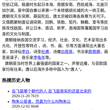
空前辽阔，极盛时东起日本海、南据安南、西抵咸海、北逾贝
加尔湖，是中国自秦以来第一个未修据胡长城的大一统王朝。
唐朝攻灭东突厥、薛延陀后，唐太宗被四夷各族尊为天可汗。
又借羁縻制度征调突厥、回鹘、铁勒、契丹、靺鞨、室韦等民
族攻伐敌国，并让日本、南诏、新罗、渤海国等藩属国学习自
身的文化与制度。
唐朝接纳各国交流学习，经济、社会、文化、艺术呈现出多
元化、开放性等特点 ，诗、书、画、乐等方面涌现出大量名
家，如诗仙
李白
、诗圣
杜甫
、诗魔
白居易
，书法家
颜真卿
，画
圣吴道子，音乐家
李龟年
等。
唐朝是当时世界上最强盛的国家之一，声誉远播，与亚欧国
家均有往来。唐以后海外多称中国人为“唐人”。
热搜历史人物
岳飞是哪个朝代的人 岳飞是南宋的还是北宋的
2020-11-20
7619
陶朱公是谁，范蠡为什么叫陶朱公
2020-12-02
6646