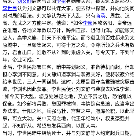
后来，
刘文静
后因与瓦岗
李密
有姻亲关系，被关进太原郡狱。
李世民
认为刘文静可以共谋大事，便去狱中探望，并向他询问
对时局的看法。刘文静认为天下大乱，只有
商汤
、周武、汉
高、光武之才方能平定。他道：“如今
李密
围攻洛阳，皇帝远
在淮南，各地义军数以万计，跨州连郡、阻碍山泽。如能顺天
应人，高举义旗，则天下不难平定。而今避乱的百姓都来到太
原城中，一旦聚集起来，可得十万之众，令尊所领之兵也有数
万，君言出口，谁敢不从？到时乘虚入关，号令天下，不到半
年，帝业可成。”
此后，李世民部署宾客，暗中筹划起义，准备待机而起，但却
担心李渊不同意。刘文静知道李渊与裴寂交好，便将裴寂介绍
给李世民，三人一同谋划。这时，太原副留守高君雅被突厥击
败，李渊也因此获罪。李世民便让刘文静与裴寂去劝说李渊：
“如今天下大乱，您身处嫌疑之地，又立不赏之功，恐怕难以
保全。如今部将兵败，您因罪被拘，事情确实急迫，应当拿出
办法来。晋阳之地，兵强马壮，宫监之中，府库盈积，以此举
事，可立大功。关中天府之地，代王年纪幼小，权贵豪强并
起，不知所从。希望您发兵西向，以图大事。
当时，李世民暗中结纳死士，并与刘文静等人约定起兵日期，