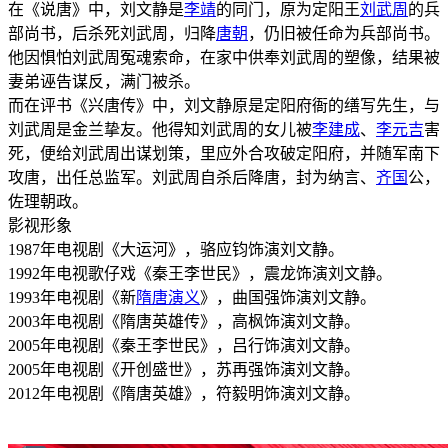
在《说唐》中，刘文静是
李靖
的同门，原为定阳王
刘武周
的兵
部尚书，后杀死刘武周，归降
唐朝
，仍旧被任命为兵部尚书。
他因惧怕刘武周冤魂索命，在家中供奉刘武周的塑像，结果被
妻弟诬告谋反，满门被杀。
而在评书《兴唐传》中，刘文静原是定阳府衙的缮写先生，与
刘武周是金兰挚友。他得知刘武周的女儿被
李建成
、
李元吉
害
死，便给刘武周出谋划策，里应外合攻破定阳府，并随军南下
攻唐，出任总监军。刘武周自杀后降唐，封为纳言、
齐国
公，
佐理朝政。
影视形象
1987年电视剧《大运河》，骆应钧饰演刘文静。
1992年电视歌仔戏《秦王李世民》，震龙饰演刘文静。
1993年电视剧《新
隋唐演义
》，曲国强饰演刘文静。
2003年电视剧《隋唐英雄传》，高枫饰演刘文静。
2005年电视剧《秦王李世民》，吕行饰演刘文静。
2005年电视剧《开创盛世》，苏再强饰演刘文静。
2012年电视剧《隋唐英雄》，符毅明饰演刘文静。