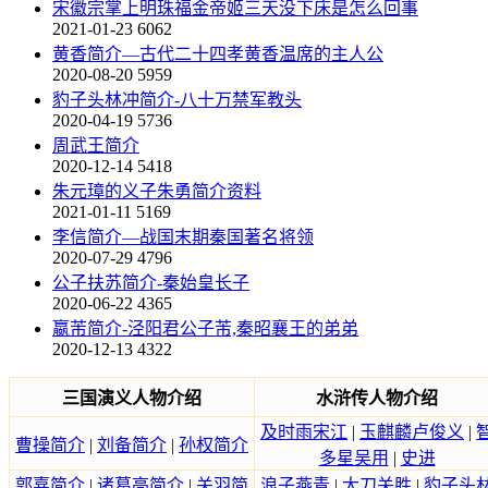
宋徽宗掌上明珠福金帝姬三天没下床是怎么回事
2021-01-23
6062
黄香简介—古代二十四孝黄香温席的主人公
2020-08-20
5959
豹子头林冲简介-八十万禁军教头
2020-04-19
5736
周武王简介
2020-12-14
5418
朱元璋的义子朱勇简介资料
2021-01-11
5169
李信简介—战国末期秦国著名将领
2020-07-29
4796
公子扶苏简介-秦始皇长子
2020-06-22
4365
嬴芾简介-泾阳君公子芾,秦昭襄王的弟弟
2020-12-13
4322
三国演义人物介绍
水浒传人物介绍
及时雨宋江
|
玉麒麟卢俊义
|
曹操简介
|
刘备简介
|
孙权简介
多星吴用
|
史进
郭嘉简介
|
诸葛亮简介
|
关羽简
浪子燕青
|
大刀关胜
|
豹子头