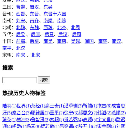
汉朝：
西汉
、
新朝
、
东汉
三国：
曹魏
、
蜀汉
、
东吴
晋朝：
西晋
、
东晋
、
东晋十六国
南朝：
刘宋
、
南齐
、
南梁
、
南陈
北朝：
北魏
、
东魏
、
西魏
、
北齐
、
北周
五代：
后梁
、
后唐
、
后晋
、
后汉
、
后周
十国：
前蜀
、
后蜀
、
南吴
、
南唐
、
吴越
、
闽国
、
南楚
、
南汉
、
南平
、
北汉
宋朝：
南宋
、
北宋
搜索
热搜历史人物标签
陆羽(1)
世界(1)
茶经(1)
高士奇(1)
潘季驯(3)
靳辅(1)
拖雷(6)
成吉思
汗(5)
察合台(3)
耶律履(1)
董平(2)
徐宁(3)
郝思文(2)
韩滔(2)
燕顺(2)
琼英(1)
林冲(3)
鲁智深(3)
索超(2)
贺若弼(4)
高颎(5)
宇文邕(5)
尉迟
迥(4)
杨敷(1)
杨素(8)
贺若敦(1)
屈突通(3)
殷开山(2)
宋金刚(2)
刘武