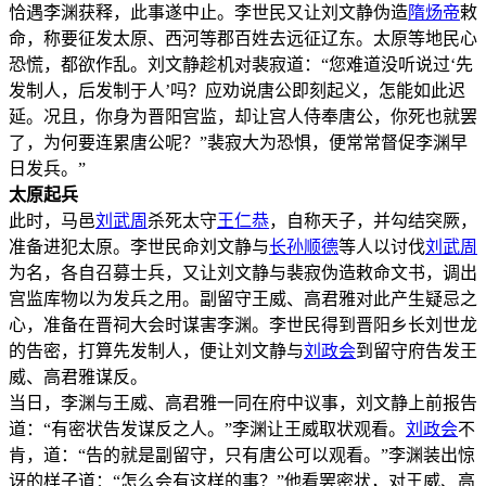
恰遇李渊获释，此事遂中止。李世民又让刘文静伪造
隋炀帝
敕
命，称要征发太原、西河等郡百姓去远征辽东。太原等地民心
恐慌，都欲作乱。刘文静趁机对裴寂道：“您难道没听说过‘先
发制人，后发制于人’吗？应劝说唐公即刻起义，怎能如此迟
延。况且，你身为晋阳宫监，却让宫人侍奉唐公，你死也就罢
了，为何要连累唐公呢？”裴寂大为恐惧，便常常督促李渊早
日发兵。”
太原起兵
此时，马邑
刘武周
杀死太守
王仁恭
，自称天子，并勾结突厥，
准备进犯太原。李世民命刘文静与
长孙顺德
等人以讨伐
刘武周
为名，各自召募士兵，又让刘文静与裴寂伪造敕命文书，调出
宫监库物以为发兵之用。副留守王威、高君雅对此产生疑忌之
心，准备在晋祠大会时谋害李渊。李世民得到晋阳乡长刘世龙
的告密，打算先发制人，便让刘文静与
刘政会
到留守府告发王
威、高君雅谋反。
当日，李渊与王威、高君雅一同在府中议事，刘文静上前报告
道：“有密状告发谋反之人。”李渊让王威取状观看。
刘政会
不
肯，道：“告的就是副留守，只有唐公可以观看。”李渊装出惊
讶的样子道：“怎么会有这样的事？”他看罢密状，对王威、高