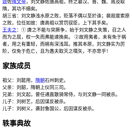
颎
佐
隋文帝
，刘文静佐唐高祖，终之篡汉、晋、魏、周及取
隋，其功不细矣。
胡三省：刘文静浅水原之败，贬落不偶以至於诛；裴寂度索原
之败，位任如故：唐高祖以赏罚驭臣，上下其手矣。
王夫之
：① 唐之不能与突厥争，始于刘文静之失策，召之人
而为之屈，权一失而弗能速挽矣。 ②故用夷者，未有免于祸
者，用之有重轻，而祸有深浅耳。推其本原，刘文静实为厉
阶，仅免于危亡，且为愚夫取灭之嚆矢，不亦悲乎！
家族成员
祖父：刘懿用，
隋朝
石州刺史。
父亲：刘韶，隋朝上仪同三司。
兄弟：刘文起，曾任通直散骑常侍，与刘文静一同被杀。
儿子：刘树艺，后因谋反被杀。
儿子：刘树义，袭封鲁国公，后因谋反被杀。
轶事典故