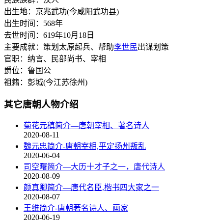
出生地：京兆武功(今咸阳武功县)
出生时间：568年
去世时间：619年10月18日
主要成就：策划太原起兵、帮助
李世民
出谋划策
官职：纳言、民部尚书、宰相
爵位：鲁国公
祖籍：彭城(今江苏徐州)
其它唐朝人物介绍
菊花元稹简介—唐朝宰相、著名诗人
2020-08-11
魏元忠简介-唐朝宰相,平定扬州叛乱
2020-06-04
司空曙简介—大历十才子之一，唐代诗人
2020-08-09
颜真卿简介—唐代名臣,楷书四大家之一
2020-08-07
王维简介-唐朝著名诗人、画家
2020-06-19