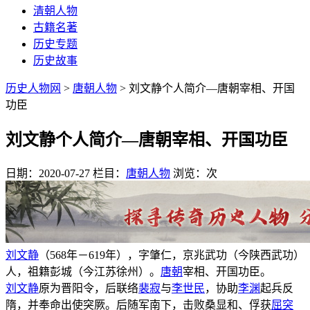
清朝人物
古籍名著
历史专题
历史故事
历史人物网
>
唐朝人物
> 刘文静个人简介—唐朝宰相、开国
功臣
刘文静个人简介—唐朝宰相、开国功臣
日期：2020-07-27
栏目：
唐朝人物
浏览：
次
刘文静
（568年－619年），字肇仁，京兆武功（今陕西武功）
人，祖籍彭城（今江苏徐州）。
唐朝
宰相、开国功臣。
刘文静
原为晋阳令，后联络
裴寂
与
李世民
，协助
李渊
起兵反
隋，并奉命出使突厥。后随军南下，击败桑显和、俘获
屈突