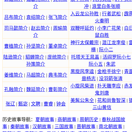
介
冲
|
浪里白条张顺
入云龙公孙胜
|
行者武松
|
霹
吕布简介
|
袁绍简介
|
张飞简介
火秦明
司马懿简介
|
赵云简介
|
周瑜简
双鞭呼延灼
|
小李广花荣
|
白
介
鼠白胜
神行太保戴宗
|
混江龙李俊
|
曹植简介
|
孙坚简介
|
董卓简介
横
|
阮小二
陆逊简介
|
貂蝉简介
|
庞统简介
|
托塔天王晁盖
|
活阎罗阮小七
孙策简介
阮小五
|
朱武
黑旋风李逵
|
金枪手徐宁
|
青
姜维简介
|
马超简介
|
典韦简介
兽杨志
|
没羽箭张清
小旋风柴进
|
扑天雕李应
|
赤
孔融简介
|
魏延简介
|
曹彰简介
鬼刘唐
美髯公朱仝
|
花和尚鲁智深
|
张辽
|
甄宓
|
文聘
|
曹睿
|
钟会
三山黄信
历史故事导航：
夏朝故事
|
商朝故事
|
周朝历史
|
春秋战国故
事
|
秦朝故事
|
汉朝故事
|
三国故事
|
晋朝故事
|
南北朝故事
|