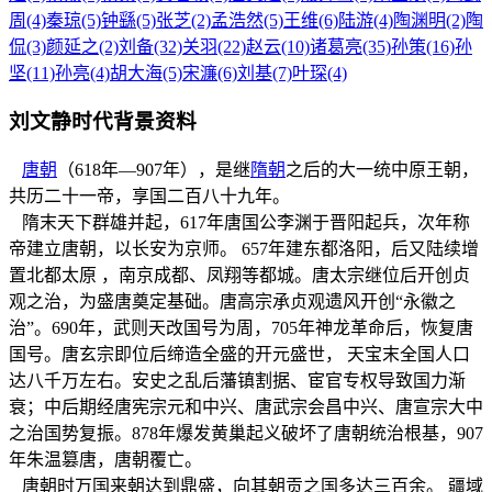
周(4)
秦琼(5)
钟繇(5)
张芝(2)
孟浩然(5)
王维(6)
陆游(4)
陶渊明(2)
陶
侃(3)
颜延之(2)
刘备(32)
关羽(22)
赵云(10)
诸葛亮(35)
孙策(16)
孙
坚(11)
孙亮(4)
胡大海(5)
宋濂(6)
刘基(7)
叶琛(4)
刘文静时代背景资料
唐朝
（618年—907年），是继
隋朝
之后的大一统中原王朝，
共历二十一帝，享国二百八十九年。
隋末天下群雄并起，617年唐国公李渊于晋阳起兵，次年称
帝建立唐朝，以长安为京师。 657年建东都洛阳，后又陆续增
置北都太原 ，南京成都、凤翔等都城。唐太宗继位后开创贞
观之治，为盛唐奠定基础。唐高宗承贞观遗风开创“永徽之
治”。690年，武则天改国号为周，705年神龙革命后，恢复唐
国号。唐玄宗即位后缔造全盛的开元盛世， 天宝末全国人口
达八千万左右。安史之乱后藩镇割据、宦官专权导致国力渐
衰；中后期经唐宪宗元和中兴、唐武宗会昌中兴、唐宣宗大中
之治国势复振。878年爆发黄巢起义破坏了唐朝统治根基，907
年朱温篡唐，唐朝覆亡。
唐朝时万国来朝达到鼎盛，向其朝贡之国多达三百余。 疆域