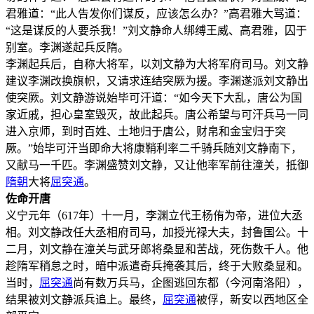
君雅道：“此人告发你们谋反，应该怎么办？”高君雅大骂道：
“这是谋反的人要杀我！”刘文静命人绑缚王威、高君雅，囚于
别室。李渊遂起兵反隋。
李渊起兵后，自称大将军，以刘文静为大将军府司马。刘文静
建议李渊改换旗帜，又请求连结突厥为援。李渊遂派刘文静出
使突厥。刘文静游说始毕可汗道：“如今天下大乱，唐公为国
家近戚，担心皇室毁灭，故此起兵。唐公希望与可汗兵马一同
进入京师，到时百姓、土地归于唐公，财帛和金宝归于突
厥。”始毕可汗当即命大将康鞘利率二千骑兵随刘文静南下，
又献马一千匹。李渊盛赞刘文静，又让他率军前往潼关，抵御
隋朝
大将
屈突通
。
佐命开唐
义宁元年（617年）十一月，李渊立代王杨侑为帝，进位大丞
相。刘文静改任大丞相府司马，加授光禄大夫，封鲁国公。十
二月，刘文静在潼关与武牙郎将桑显和苦战，死伤数千人。他
趁隋军稍怠之时，暗中派遣奇兵掩袭其后，终于大败桑显和。
当时，
屈突通
尚有数万兵马，企图逃回东都（今河南洛阳），
结果被刘文静派兵追上。最终，
屈突通
被俘，新安以西地区全