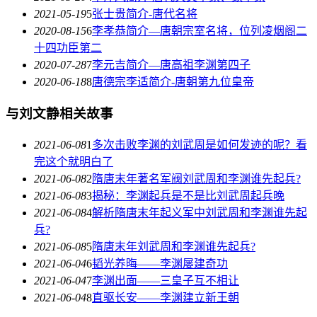
2021-05-19
5
张士贵简介-唐代名将
2020-08-15
6
李孝恭简介—唐朝宗室名将，位列凌烟阁二
十四功臣第二
2020-07-28
7
李元吉简介—唐高祖李渊第四子
2020-06-18
8
唐德宗李适简介-唐朝第九位皇帝
与刘文静相关故事
2021-06-08
1
多次击败李渊的刘武周是如何发迹的呢？看
完这个就明白了
2021-06-08
2
隋唐末年著名军阀刘武周和李渊谁先起兵?
2021-06-08
3
揭秘：李渊起兵是不是比刘武周起兵晚
2021-06-08
4
解析隋唐末年起义军中刘武周和李渊谁先起
兵?
2021-06-08
5
隋唐末年刘武周和李渊谁先起兵?
2021-06-04
6
韬光养晦——李渊屡建奇功
2021-06-04
7
李渊出面——三皇子互不相让
2021-06-04
8
直驱长安——李渊建立新王朝