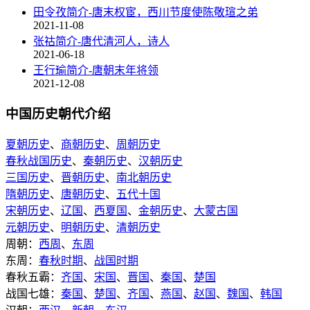
田令孜简介-唐末权宦，西川节度使陈敬瑄之弟
2021-11-08
张祜简介-唐代清河人，诗人
2021-06-18
王行瑜简介-唐朝末年将领
2021-12-08
中国历史朝代介绍
夏朝历史
、
商朝历史
、
周朝历史
春秋战国历史
、
秦朝历史
、
汉朝历史
三国历史
、
晋朝历史
、
南北朝历史
隋朝历史
、
唐朝历史
、
五代十国
宋朝历史
、
辽国
、
西夏国
、
金朝历史
、
大蒙古国
元朝历史
、
明朝历史
、
清朝历史
周朝：
西周
、
东周
东周：
春秋时期
、
战国时期
春秋五霸：
齐国
、
宋国
、
晋国
、
秦国
、
楚国
战国七雄：
秦国
、
楚国
、
齐国
、
燕国
、
赵国
、
魏国
、
韩国