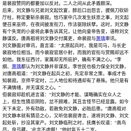
是裴寂赞同的都要加以反对。二人之间从此矛盾颇深。
后来，刘文静与兄弟刘文起饮宴，醉后口出怨言，拔佩刀砍斫
厅柱，称定要斩杀裴寂。恰巧家中几次发生妖祟之事，刘文起
便召来巫师，在夜间披发衔刀，作法驱除妖孽。这时，刘文静
有个失宠的小妾将此事告诉其兄，让他向皇帝告变，诬称刘文
静谋反。唐高祖将刘文静交付属吏，命裴寂与
萧瑀
审讯。
刘文静面对审讯，直言道：“太原起兵时，我是司马，与长史
裴寂地位相当。而今裴寂官居仆射，而我的官衔与赏赐却远不
如他。我东征西讨，家属却无所庇护，确有不满之心。”李
纲、
萧瑀
都认为刘文静并非谋反。李世民也极力保全刘文静，
对唐高祖道：“刘文静在起兵之初，先定非常之策，事成才告
知裴寂。京师平定时，二人地位和待遇却有了悬殊。他只是有
不满情绪，并无谋反之心。”
但裴寂却趁机进言道：“刘文静的才能、谋略确实在众人之
上，但生性猜忌阴险，忿不顾难，其丑言怪节已经显露。如今
天下未定，外有劲敌，若赦免刘文静，必贻后患。”唐高祖对
刘文静本就有猜忌之心，又听信裴寂谗言，遂将刘文静、刘文
起处斩，抄没其家产。刘文静临刑之时，抚膺长叹道：“高鸟
尽，良弓藏。’此言不虚啊！”他时年五十二岁。