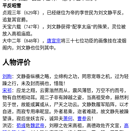
平反昭雪
贞观三年（629年），已经继位为帝的李世民为刘文静平反，
追复其官爵。
天宝六载（747年），刘文静获得“配享太庙”的殊荣，灵位被
放入高祖庙庭。
大中二年（848年），
唐宣宗
将三十七位功臣的画像挂在凌烟
阁内，刘文静也位列其中。
人物评价
刘昫
：文静奋纵横之略，立缔构之功，罔思宠辱之机，过为轻
躁之行，未及封而祸也，惜哉！
宋祁
：应龙之翔，云雾滃然而从，震风薄怒，万空不约而号，
物有自然相动耳。观二子非有踔越之姿，当高祖受命，赫然利
见于世，故能或翼或从，尸天之功云。文静数履军陷阵，以才
自进，而寂专用串昵显。外者易乘，迩者难疏，故文静先被躁
望诛，寂后坐妖言斥，诚异夫
萧何
、
曹参
云！
洪迈：
荀彧
佐
魏武帝
，刘穆之佐宋高祖，高德政佐齐文宣，
高