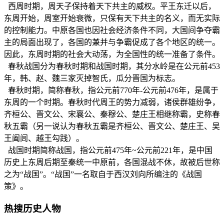
西周时期，周天子保持着天下共主的威权。平王东迁以后，
东周开始，周室开始衰微，只保有天下共主的名义，而无实际
的控制能力。中原各国也因社会经济条件不同，大国间争夺霸
主的局面出现了，各国的兼并与争霸促成了各个地区的统一。
因此，东周时期的社会大动荡，为全国性的统一准备了条件。
春秋战国分为春秋时期和战国时期，其分水岭是在公元前453
年，韩、赵、魏三家灭掉智氏，瓜分晋国为标志。
春秋时期，简称春秋，指公元前770年-公元前476年，是属于
东周的一个时期。春秋时代周王的势力减弱，诸侯群雄纷争，
齐桓公、晋文公、宋襄公、秦穆公、楚庄王相继称霸，史称春
秋五霸（另一说认为春秋五霸是齐桓公、晋文公、楚庄王、吴
王阖闾、越王勾践）。
战国时期简称战国，指公元前475年~公元前221年，是中国
历史上东周后期至秦统一中原前，各国混战不休，故被后世称
之为“战国”。“战国”一名取自于西汉刘向所编注的《战国
策》。
热搜历史人物