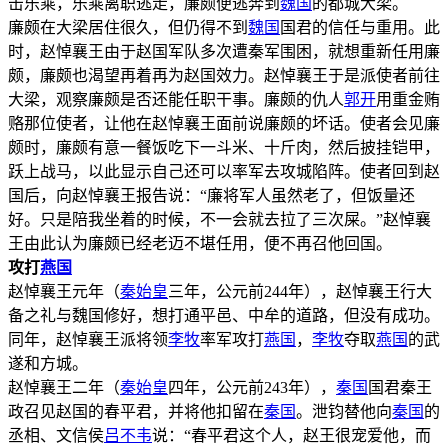
击乐乘，乐乘离职逃走，廉颇便逃奔到
魏国
的都城大梁。
廉颇在大梁居住很久，但仍得不到
魏国
国君的信任与重用。此
时，赵悼襄王由于赵国军队多次遭秦军围困，就想重新任用廉
颇，廉颇也渴望再着再为赵国效力。赵悼襄王于是派使者前往
大梁，观察廉颇是否还能任职干事。廉颇的仇人
郭开
用重金贿
赂那位使者，让他在赵悼襄王面前说廉颇的坏话。使者会见廉
颇时，廉颇有意一餐饭吃下一斗米、十斤肉，然后披挂铠甲，
跃上战马，以此显示自己还可以率军去攻城陷阵。使者回到赵
国后，向赵悼襄王报告说：“廉将军人虽然老了，但饭量还
好。只是陪我坐着的时候，不一会就去拉了三次屎。”赵悼襄
王由此认为廉颇已经老迈不堪任用，便不再召他回国。
攻打
燕国
赵悼襄王元年（
秦始皇
三年，公元前244年），赵悼襄王行大
备之礼与魏国修好，想打通平邑、中牟的道路，但没有成功。
同年，赵悼襄王派将领
李牧
率军攻打
燕国
，
李牧
夺取
燕国
的武
遂和方城。
赵悼襄王二年（
秦始皇
四年，公元前243年），
秦国
国君秦王
政召见赵国的春平君，并将他扣留在
秦国
。泄钧替他向
秦国
的
丞相、文信侯
吕不韦
说：“春平君这个人，赵王很宠爱他，而