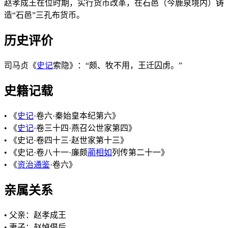
赵孝成王在位时期，实行货币改革，在石邑（今鹿泉境内）铸
造“石邑”三孔布货币。
历史评价
司马贞《
史记
索隐》：“颇、牧不用，王迁囚虏。”
史籍记载
• 《
史记
·卷六·秦始皇本纪第六》
• 《
史记
·卷三十四·燕召公世家第四》
• 《史记·卷四十三·赵世家第十三》
• 《史记·卷八十一·廉颇
蔺相如
列传第二十一》
• 《
资治通鉴
·卷六》
亲属关系
• 父亲：赵孝成王
• 妻子：赵悼倡后