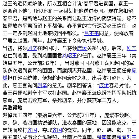
赵王的近侍嫉妒他，所以互相合计说‘春平君进秦国，秦王一
定会留下他’，所以他们一起谋划把他送进秦国。现在您扣留
春平君，是断绝与赵王的关系而让赵王近侍的阴谋得逞。您不
如释放春平君而留下平都侯。春平君的言行深受赵王信任，赵
王一定多割赵国土地来赎回平都侯。”
吕不韦
同意，便释放春
平君会赵国。同年，赵悼襄王下令修筑韩皋城。
当初，将领
剧辛
在赵国时，与将领
庞煖
关系很好。后来，
剧辛
逃亡到燕国，受到燕国国君
燕昭王
的任用。赵悼襄王三年（秦
始皇五年，公元前242年），当时燕国国君燕王喜见赵国的军
队多次遭到秦军的围困，而廉颇离开赵国，赵悼襄王便任命
庞
煖
担任赵军统帅，便想趁赵国衰败之机，出兵攻打赵国。为
此，燕王喜询问
剧辛
的意见。剧辛回答说：“
庞煖
容易对付。”
燕王喜便派剧辛率军攻打赵国。赵悼襄王派庞煖指挥军队抵抗
燕军，庞煖击败燕军，杀死剧辛，并俘获燕军二万人。
兵败得地
赵悼襄王四年（秦始皇六年，公元前241年），庞煖率领赵、
楚、魏、燕四国精锐部队，进攻秦国的蕞地，因没能攻克，于
是转而攻打
齐国
，夺取
齐国
的饶安。同年，赵、韩、魏、卫、
楚五国结成南北合纵联盟，共同讨伐秦国。
楚国
国君
楚考烈王