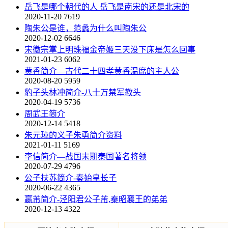
岳飞是哪个朝代的人 岳飞是南宋的还是北宋的
2020-11-20
7619
陶朱公是谁，范蠡为什么叫陶朱公
2020-12-02
6646
宋徽宗掌上明珠福金帝姬三天没下床是怎么回事
2021-01-23
6062
黄香简介—古代二十四孝黄香温席的主人公
2020-08-20
5959
豹子头林冲简介-八十万禁军教头
2020-04-19
5736
周武王简介
2020-12-14
5418
朱元璋的义子朱勇简介资料
2021-01-11
5169
李信简介—战国末期秦国著名将领
2020-07-29
4796
公子扶苏简介-秦始皇长子
2020-06-22
4365
嬴芾简介-泾阳君公子芾,秦昭襄王的弟弟
2020-12-13
4322