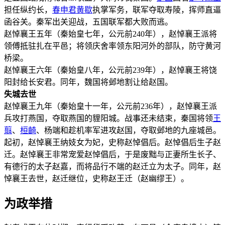
担任纵约长，
春申君
黄歇
执掌军务，联军夺取寿陵，挥师直逼
函谷关。秦军出关迎战，五国联军都大败而逃。
赵悼襄王五年（秦始皇七年，公元前240年），赵悼襄王派将
领傅抵驻扎在平邑；将领庆舍率领东阳河外的部队，防守黄河
桥梁。
赵悼襄王六年（秦始皇八年，公元前239年），赵悼襄王将饶
阳封给长安君。同年，魏国将邺地割让给赵国。
失城去世
赵悼襄王九年（秦始皇十一年，公元前236年），赵悼襄王派
兵攻打燕国，夺取燕国的貍阳城。战事还未结束，秦国将领
王
翦
、
桓齮
、杨端和趁机率军进攻赵国，夺取邺地的九座城邑。
起初，赵悼襄王纳妓女为妃，史称赵悼倡后。赵悼倡后生子赵
迁。赵悼襄王非常宠爱赵悼倡后，于是废黜与正妻所生长子、
有德行的太子赵嘉，而将品行不端的赵迁立为太子。同年，赵
悼襄王去世，赵迁继位，史称赵王迁（赵幽缪王）。
为政举措