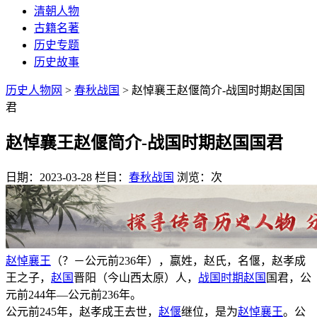
清朝人物
古籍名著
历史专题
历史故事
历史人物网
>
春秋战国
> 赵悼襄王赵偃简介-战国时期赵国国
君
赵悼襄王赵偃简介-战国时期赵国国君
日期：2023-03-28
栏目：
春秋战国
浏览：
次
赵悼襄王
（？－公元前236年），嬴姓，赵氏，名偃，赵孝成
王之子，
赵国
晋阳（今山西太原）人，
战国时期
赵国
国君，公
元前244年―公元前236年。
公元前245年，赵孝成王去世，
赵偃
继位，是为
赵悼襄王
。公