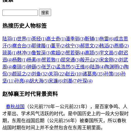
热搜历史人物标签
陆羽(1)
世界(1)
茶经(1)
高士奇(1)
潘季驯(3)
靳辅(1)
拖雷(6)
成吉思
汗(5)
察合台(3)
耶律履(1)
董平(2)
徐宁(3)
郝思文(2)
韩滔(2)
燕顺(2)
琼英(1)
林冲(3)
鲁智深(3)
索超(2)
贺若弼(4)
高颎(5)
宇文邕(5)
尉迟
迥(4)
杨敷(1)
杨素(8)
贺若敦(1)
屈突通(3)
殷开山(2)
宋金刚(2)
刘武
周(4)
秦琼(5)
钟繇(5)
张芝(2)
孟浩然(5)
王维(6)
陆游(4)
陶渊明(2)
陶
侃(3)
颜延之(2)
刘备(32)
关羽(22)
赵云(10)
诸葛亮(35)
孙策(16)
孙
坚(11)
孙亮(4)
胡大海(5)
宋濂(6)
刘基(7)
叶琛(4)
赵悼襄王时代背景资料
春秋战国
（公元前770年－公元前221年），是百家争鸣、人
才辈出、学术风气活跃的时代。是中国历史上的一段大分裂时
期，东周在战国后期（公元前256年）被秦国所灭，所以春秋
战国时期在时间上并不全然包含在东周王朝里面。