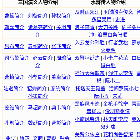
三国演义人物介绍
水浒传人物介绍
及时雨宋江
|
玉麒麟卢俊义
|
曹操简介
|
刘备简介
|
孙权简介
多星吴用
|
史进
郭嘉简介
|
诸葛亮简介
|
关羽简
浪子燕青
|
大刀关胜
|
豹子头
介
冲
|
浪里白条张顺
入云龙公孙胜
|
行者武松
|
霹
吕布简介
|
袁绍简介
|
张飞简介
火秦明
司马懿简介
|
赵云简介
|
周瑜简
双鞭呼延灼
|
小李广花荣
|
白
介
鼠白胜
神行太保戴宗
|
混江龙李俊
|
曹植简介
|
孙坚简介
|
董卓简介
横
|
阮小二
陆逊简介
|
貂蝉简介
|
庞统简介
|
托塔天王晁盖
|
活阎罗阮小七
孙策简介
阮小五
|
朱武
黑旋风李逵
|
金枪手徐宁
|
青
姜维简介
|
马超简介
|
典韦简介
兽杨志
|
没羽箭张清
小旋风柴进
|
扑天雕李应
|
赤
孔融简介
|
魏延简介
|
曹彰简介
鬼刘唐
美髯公朱仝
|
花和尚鲁智深
|
张辽
|
甄宓
|
文聘
|
曹睿
|
钟会