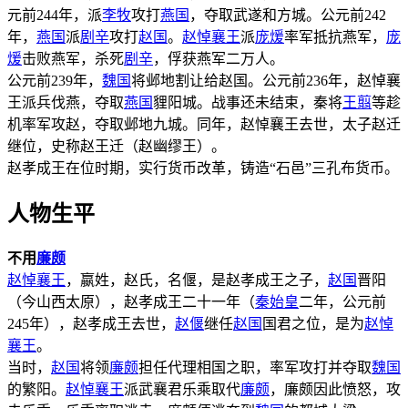
元前244年，派
李牧
攻打
燕国
，夺取武遂和方城。公元前242
年，
燕国
派
剧辛
攻打
赵国
。
赵悼襄王
派
庞煖
率军抵抗燕军，
庞
煖
击败燕军，杀死
剧辛
，俘获燕军二万人。
公元前239年，
魏国
将邺地割让给赵国。公元前236年，赵悼襄
王派兵伐燕，夺取
燕国
貍阳城。战事还未结束，秦将
王翦
等趁
机率军攻赵，夺取邺地九城。同年，赵悼襄王去世，太子赵迁
继位，史称赵王迁（赵幽缪王）。
赵孝成王在位时期，实行货币改革，铸造“石邑”三孔布货币。
人物生平
不用
廉颇
赵悼襄王
，嬴姓，赵氏，名偃，是赵孝成王之子，
赵国
晋阳
（今山西太原），赵孝成王二十一年（
秦始皇
二年，公元前
245年），赵孝成王去世，
赵偃
继任
赵国
国君之位，是为
赵悼
襄王
。
当时，
赵国
将领
廉颇
担任代理相国之职，率军攻打并夺取
魏国
的繁阳。
赵悼襄王
派武襄君乐乘取代
廉颇
，廉颇因此愤怒，攻