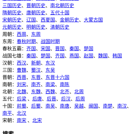
三国历史
、
晋朝历史
、
南北朝历史
隋朝历史
、
唐朝历史
、
五代十国
宋朝历史
、
辽国
、
西夏国
、
金朝历史
、
大蒙古国
元朝历史
、
明朝历史
、
清朝历史
周朝：
西周
、
东周
东周：
春秋时期
、
战国时期
春秋五霸：
齐国
、
宋国
、
晋国
、
秦国
、
楚国
战国七雄：
秦国
、
楚国
、
齐国
、
燕国
、
赵国
、
魏国
、
韩国
汉朝：
西汉
、
新朝
、
东汉
三国：
曹魏
、
蜀汉
、
东吴
晋朝：
西晋
、
东晋
、
东晋十六国
南朝：
刘宋
、
南齐
、
南梁
、
南陈
北朝：
北魏
、
东魏
、
西魏
、
北齐
、
北周
五代：
后梁
、
后唐
、
后晋
、
后汉
、
后周
十国：
前蜀
、
后蜀
、
南吴
、
南唐
、
吴越
、
闽国
、
南楚
、
南汉
、
南平
、
北汉
宋朝：
南宋
、
北宋
搜索