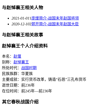
与赵悼襄王相关人物
2021-01-01
1
庞煖简介-战国末年赵国将领
2020-12-10
2
郭开简介-战国末年赵国大臣
与赵悼襄王相关故事
赵悼襄王个人介绍资料
本名：
赵偃
别称：
赵悼襄王
所处时代：
战国时期
民族族群：华夏族
主要成就：实行货币改革，铸造“石邑”三孔布货币
逝世日期：前236年
在位时间：前245年—前236年
其它春秋战国介绍