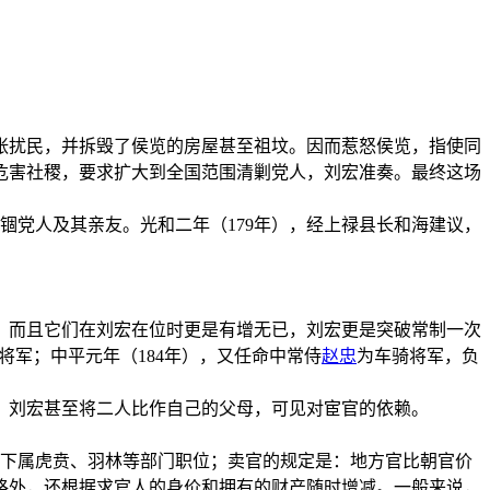
铺张扰民，并拆毁了侯览的房屋甚至祖坟。因而惹怒侯览，指使同
危害社稷，要求扩大到全国范围清剿党人，刘宏准奏。最终这场
锢党人及其亲友。光和二年（179年），经上禄县长和海建议，
，而且它们在刘宏在位时更是有增无已，刘宏更是突破常制一次
将军；中平元年（184年），又任命中常侍
赵忠
为车骑将军，负
，刘宏甚至将二人比作自己的父母，可见对宦官的依赖。
勋下属虎贲、羽林等部门职位；卖官的规定是：地方官比朝官价
格外，还根据求官人的身价和拥有的财产随时增减。一般来说，