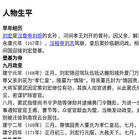
人物生平
早年经历
刘宏
是
汉章帝
刘炟
的玄孙 、河间孝王刘开的曾孙，因父亲、解
永康元年（167年），
汉桓帝
刘志
驾崩，皇后窦妙临朝问政。桓
间国迎接刘宏登基。
登基为帝
九月政变
建宁元年（168年）正月，刘宏随迎驾队伍抵达雒阳城外夏门
尊父亲刘苌为“孝仁皇”，陵墓为“慎陵”，母亲董氏封为“慎园贵
大将军窦武因定策刘宏继位有功，其族人加官进爵，从此窦氏
见，密谋铲除宦官。
八月，窦武指使尚书令尹勋等弹劾并逮捕黄门令魏彪，为进一
事通知宦官王甫、曹节等，众宦官歃血为盟，当晚发动政变。
则被迁徙到南宫云台居住。
建宁二年（169年）三月，尊慎园贵人董氏为孝仁皇后。七月
建宁四年（171年）正月初三，刘宏行元服，大赦天下。七月