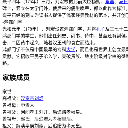
熹平四年（175年）三月，刘宏根据此前大臣杨赐、
蔡邕
、
马日
碑上，竖立在太学门外，使后来的儒生晚辈，都以此作为标准
熹平石经的刻立为读书人提供了儒家经典教材的范本，并开创
•鸿都门学
光和元年（178年），刘宏设置鸿都门学，并将
孔子
及其七十二
鸿都门学的学生，他们出任刺史、尚书、侍中，甚至还有封侯
击，二因黄巾起义，随着汉王朝的衰亡而结束。
鸿都门学不仅是中国最早的专科
大学
，而且也是世界上创立最
贡献。它招收平民子弟入学，突破贵族、地主阶级对学校的垄
路。
家族成员
家世
高祖父：
汉章帝
刘炟
曾祖母：申贵人
曾祖父：河间孝王刘开，后追赠孝穆皇。
曾祖母：赵氏，后追赠为孝穆皇后。
祖父：解渎亭侯刘淑，后追赠为孝元皇。