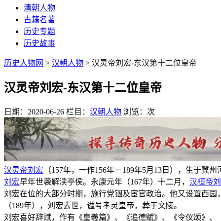
清朝人物
古籍名著
历史专题
历史故事
历史人物网
>
汉朝人物
> 汉灵帝刘宏-东汉第十二位皇帝
汉灵帝刘宏-东汉第十二位皇帝
日期：2020-06-26
栏目：
汉朝人物
浏览：
次
汉灵帝
刘宏
（157年，一作156年－189年5月13日），生于
刘宏
早年世袭解渎亭侯。永康元年（167年）十二月，
汉桓帝
刘
刘宏在位的大部分时期，施行党锢及宦官政治。他又设置西园
（189年），刘宏去世，谥号孝灵皇帝，葬于文陵。
刘宏喜好辞赋，作有《皇羲篇》、《追德赋》、《令仪颂》、