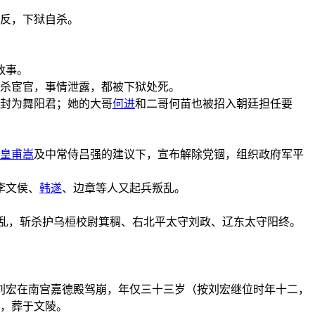
反，下狱自杀。
政事。
杀宦官，事情泄露，都被下狱处死。
封为舞阳君；她的大哥
何进
和二哥何苗也被招入朝廷担任要
皇甫嵩
及中常侍吕强的建议下，宣布解除党锢，组织政府军平
李文侯、
韩遂
、边章等人又起兵叛乱。
叛乱，斩杀护乌桓校尉箕稠、右北平太守刘政、辽东太守阳终。
，刘宏在南宫嘉德殿驾崩，年仅三十三岁（按刘宏继位时年十二，
），葬于文陵。