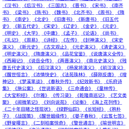
《汉书》
《后汉书》
《三国志》
《晋书》
《宋书》
《南齐
书》
《梁书》
《陈书》
《魏书》
《北齐书》
《周书》
《隋
书》
《南史》
《北史》
《旧唐书》
《新唐书》
《旧五代
史》
《新五代史》
《宋史》
《辽史》
《金史》
《元史》
《明史》
《大学》
《中庸》
《孟子》
《论语》
《尚书》
《礼记》
《周易》
《诗经》
《左传》
《封神演义》
《宋史
演义》
《新元史》
《古文观止》
《元史演义》
《清史演义》
《明史演义》
《隋唐演义》
《品花宝鉴》
《说唐演义全传》
《西厢记》
《说岳全传》
《两晋演义》
《南北史演义》
《残
唐五代史演义》
《后汉演义》
《杨家将演义》
《前汉演义》
《醒世恒言》
《浓情快史》
《法苑珠林》
《薛刚反唐》
《搜
神记》
《梦溪笔谈》
《春秋外传》
《纪效新书》
《乐府诗
集》
《施公案》
《世说新语》
《三命通会》
《童林传》
《大宝积经》
《尔雅》
《传习录》
《乾隆南巡记》
《艺文类
聚》
《阅微笔记》
《刘向说苑》
《论衡》
《海上花列传》
《二十年目睹之怪现状》
《绿野仙踪》
《长短经》
《抱朴
子》
《战国策》
《醒世姻缘传》
《晏子春秋》
《云笈七签》
《野叟曝言》
《二刻拍案惊奇》
《警世通言》
《喻世明言》