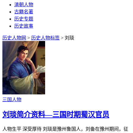
清朝人物
古籍名著
历史专题
历史故事
历史人物网
>
历史人物标签
> 刘琰
三国人物
刘琰简介资料—三国时期蜀汉官员
人物生平 深受厚待 刘琰是豫州鲁国人，刘备在豫州期间，征