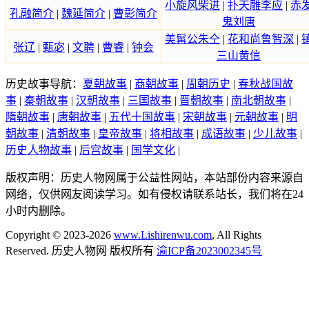
小旋风柴进
|
扑天雕李应
|
赤
孔融简介
|
魏延简介
|
曹彰简介
鬼刘唐
美髯公朱仝
|
花和尚鲁智深
|
张辽
|
甄宓
|
文聘
|
曹睿
|
钟会
三山黄信
历史故事导航：
夏朝故事
|
商朝故事
|
周朝历史
|
春秋战国故
事
|
秦朝故事
|
汉朝故事
|
三国故事
|
晋朝故事
|
南北朝故事
|
隋朝故事
|
唐朝故事
|
五代十国故事
|
宋朝故事
|
元朝故事
|
明
朝故事
|
清朝故事
|
皇帝故事
|
将相故事
|
成语故事
|
少儿故事
|
历史人物故事
|
后宫故事
|
国学文化
|
版权声明：历史人物网属于公益性网站，本站部份内容来源自
网络，仅供网友阅读学习。如有侵权请联系站长，我们将在24
小时内删除。
Copyright © 2023-2026
www.Lishirenwu.com
, All Rights
Reserved. 历史人物网 版权所有
渝ICP备2023002345号