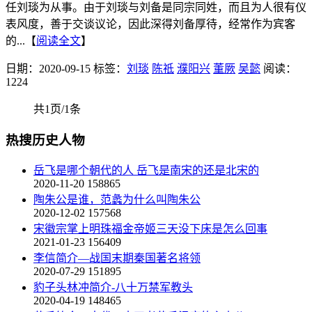
任刘琰为从事。由于刘琰与刘备是同宗同姓，而且为人很有仪
表风度，善于交谈议论，因此深得刘备厚待，经常作为宾客
的...【
阅读全文
】
日期：2020-09-15
标签：
刘琰
陈祗
濮阳兴
董厥
吴懿
阅读：
1224
共1页/1条
热搜历史人物
岳飞是哪个朝代的人 岳飞是南宋的还是北宋的
2020-11-20
158865
陶朱公是谁，范蠡为什么叫陶朱公
2020-12-02
157568
宋徽宗掌上明珠福金帝姬三天没下床是怎么回事
2021-01-23
156409
李信简介—战国末期秦国著名将领
2020-07-29
151895
豹子头林冲简介-八十万禁军教头
2020-04-19
148465