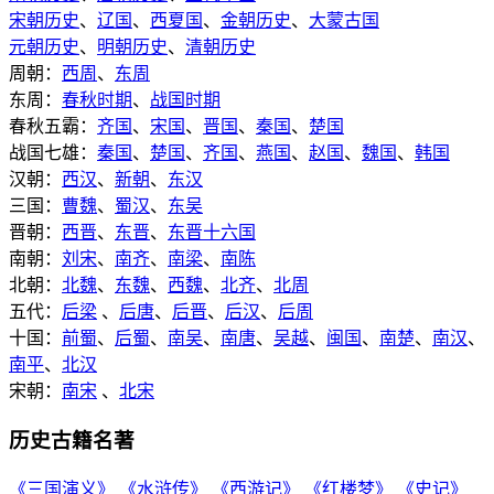
宋朝历史
、
辽国
、
西夏国
、
金朝历史
、
大蒙古国
元朝历史
、
明朝历史
、
清朝历史
周朝：
西周
、
东周
东周：
春秋时期
、
战国时期
春秋五霸：
齐国
、
宋国
、
晋国
、
秦国
、
楚国
战国七雄：
秦国
、
楚国
、
齐国
、
燕国
、
赵国
、
魏国
、
韩国
汉朝：
西汉
、
新朝
、
东汉
三国：
曹魏
、
蜀汉
、
东吴
晋朝：
西晋
、
东晋
、
东晋十六国
南朝：
刘宋
、
南齐
、
南梁
、
南陈
北朝：
北魏
、
东魏
、
西魏
、
北齐
、
北周
五代：
后梁
、
后唐
、
后晋
、
后汉
、
后周
十国：
前蜀
、
后蜀
、
南吴
、
南唐
、
吴越
、
闽国
、
南楚
、
南汉
、
南平
、
北汉
宋朝：
南宋
、
北宋
历史古籍名著
《三国演义》
《水浒传》
《西游记》
《红楼梦》
《史记》