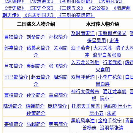
《道德经》
《资治通鉴》
《初刻拍案惊奇》
《大戴礼记》
《清史稿》
《宋史全文》
《三侠五义》
《彭公案》
《隋唐两
朝志传》
《东周列国志》
《三刻拍案惊奇》
三国演义人物介绍
水浒传人物介绍
及时雨宋江
|
玉麒麟卢俊义
|
曹操简介
|
刘备简介
|
孙权简介
多星吴用
|
史进
郭嘉简介
|
诸葛亮简介
|
关羽简
浪子燕青
|
大刀关胜
|
豹子头
介
冲
|
浪里白条张顺
入云龙公孙胜
|
行者武松
|
霹
吕布简介
|
袁绍简介
|
张飞简介
火秦明
司马懿简介
|
赵云简介
|
周瑜简
双鞭呼延灼
|
小李广花荣
|
白
介
鼠白胜
神行太保戴宗
|
混江龙李俊
|
曹植简介
|
孙坚简介
|
董卓简介
横
|
阮小二
陆逊简介
|
貂蝉简介
|
庞统简介
|
托塔天王晁盖
|
活阎罗阮小七
孙策简介
阮小五
|
朱武
黑旋风李逵
|
金枪手徐宁
|
青
姜维简介
|
马超简介
|
典韦简介
兽杨志
|
没羽箭张清