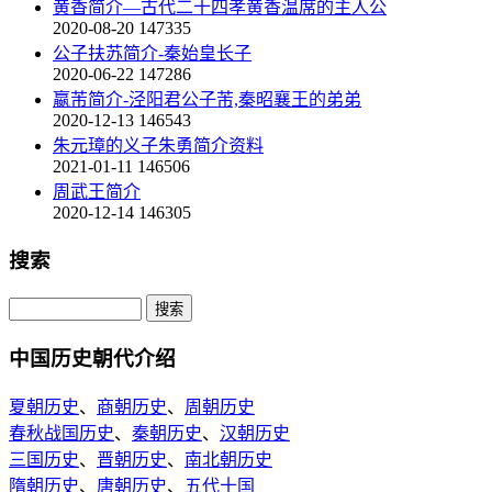
黄香简介—古代二十四孝黄香温席的主人公
2020-08-20
147335
公子扶苏简介-秦始皇长子
2020-06-22
147286
嬴芾简介-泾阳君公子芾,秦昭襄王的弟弟
2020-12-13
146543
朱元璋的义子朱勇简介资料
2021-01-11
146506
周武王简介
2020-12-14
146305
搜索
中国历史朝代介绍
夏朝历史
、
商朝历史
、
周朝历史
春秋战国历史
、
秦朝历史
、
汉朝历史
三国历史
、
晋朝历史
、
南北朝历史
隋朝历史
、
唐朝历史
、
五代十国