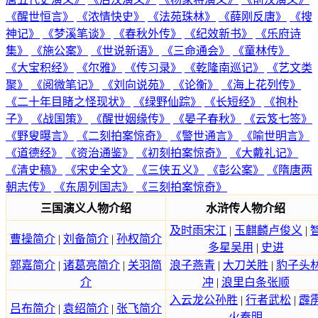
《醒世恒言》
《浓情快史》
《法苑珠林》
《薛刚反唐》
《搜
神记》
《梦溪笔谈》
《春秋外传》
《纪效新书》
《乐府诗
集》
《施公案》
《世说新语》
《三命通会》
《童林传》
《大宝积经》
《尔雅》
《传习录》
《乾隆南巡记》
《艺文类
聚》
《阅微笔记》
《刘向说苑》
《论衡》
《海上花列传》
《二十年目睹之怪现状》
《绿野仙踪》
《长短经》
《抱朴
子》
《战国策》
《醒世姻缘传》
《晏子春秋》
《云笈七签》
《野叟曝言》
《二刻拍案惊奇》
《警世通言》
《喻世明言》
《道德经》
《资治通鉴》
《初刻拍案惊奇》
《大戴礼记》
《清史稿》
《宋史全文》
《三侠五义》
《彭公案》
《隋唐两
朝志传》
《东周列国志》
《三刻拍案惊奇》
三国演义人物介绍
水浒传人物介绍
及时雨宋江
|
玉麒麟卢俊义
|
曹操简介
|
刘备简介
|
孙权简介
多星吴用
|
史进
郭嘉简介
|
诸葛亮简介
|
关羽简
浪子燕青
|
大刀关胜
|
豹子头
介
冲
|
浪里白条张顺
入云龙公孙胜
|
行者武松
|
霹
吕布简介
|
袁绍简介
|
张飞简介
火秦明