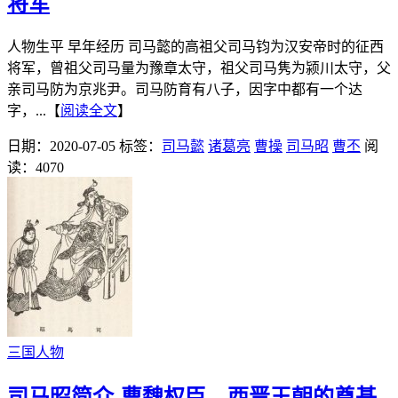
将军
人物生平 早年经历 司马懿的高祖父司马钧为汉安帝时的征西
将军，曾祖父司马量为豫章太守，祖父司马隽为颍川太守，父
亲司马防为京兆尹。司马防育有八子，因字中都有一个达
字，...【
阅读全文
】
日期：2020-07-05
标签：
司马懿
诸葛亮
曹操
司马昭
曹丕
阅
读：4070
三国人物
司马昭简介-曹魏权臣，西晋王朝的奠基