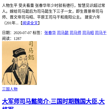
人物生平 受夫看重 张春华年少时就有德行，智慧见识超过常
人。嫁给司马懿后为司马懿生下三子一女，即生晋景帝司马
师、晋文帝司马昭、平原王司马干和南阳公主。 建安六年
（201年...【
阅读全文
】
日期：2020-07-07
标签：
张春华
司马懿
司马师
司马昭
司马干
阅读：1287
三国人物
大军师司马懿简介-三国时期魏国大臣,大