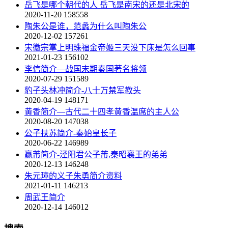
岳飞是哪个朝代的人 岳飞是南宋的还是北宋的
2020-11-20
158558
陶朱公是谁，范蠡为什么叫陶朱公
2020-12-02
157261
宋徽宗掌上明珠福金帝姬三天没下床是怎么回事
2021-01-23
156102
李信简介—战国末期秦国著名将领
2020-07-29
151589
豹子头林冲简介-八十万禁军教头
2020-04-19
148171
黄香简介—古代二十四孝黄香温席的主人公
2020-08-20
147038
公子扶苏简介-秦始皇长子
2020-06-22
146989
嬴芾简介-泾阳君公子芾,秦昭襄王的弟弟
2020-12-13
146248
朱元璋的义子朱勇简介资料
2021-01-11
146213
周武王简介
2020-12-14
146012