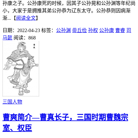
孙康之子。公孙康死的时候，因其子公孙晃和公孙渊等年纪尚
小，大家于是拥推其弟公孙恭为辽东太守。公孙恭则因病渐
渐...【
阅读全文
】
日期：2022-04-23
标签：
公孙渊
毌丘俭
孙权
公孙康
曹睿
司
马懿
阅读：868
三国人物
曹爽简介—曹真长子，三国时期曹魏宗
室、权臣