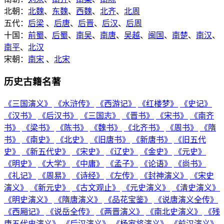
北朝：
北魏
、
东魏
、
西魏
、
北齐
、
北周
五代：
后梁
、
后唐
、
后晋
、
后汉
、
后周
十国：
前蜀
、
后蜀
、
南吴
、
南唐
、
吴越
、
闽国
、
南楚
、
南汉
、
南平
、
北汉
宋朝：
南宋
、
北宋
历史古籍名著
《三国演义》
《水浒传》
《西游记》
《红楼梦》
《史记》
《汉书》
《后汉书》
《三国志》
《晋书》
《宋书》
《南齐
书》
《梁书》
《陈书》
《魏书》
《北齐书》
《周书》
《隋
书》
《南史》
《北史》
《旧唐书》
《新唐书》
《旧五代
史》
《新五代史》
《宋史》
《辽史》
《金史》
《元史》
《明史》
《大学》
《中庸》
《孟子》
《论语》
《尚书》
《礼记》
《周易》
《诗经》
《左传》
《封神演义》
《宋史
演义》
《新元史》
《古文观止》
《元史演义》
《清史演义》
《明史演义》
《隋唐演义》
《品花宝鉴》
《说唐演义全传》
《西厢记》
《说岳全传》
《两晋演义》
《南北史演义》
《残
唐五代史演义》
《后汉演义》
《杨家将演义》
《前汉演义》