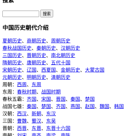
搜索
中国历史朝代介绍
夏朝历史
、
商朝历史
、
周朝历史
春秋战国历史
、
秦朝历史
、
汉朝历史
三国历史
、
晋朝历史
、
南北朝历史
隋朝历史
、
唐朝历史
、
五代十国
宋朝历史
、
辽国
、
西夏国
、
金朝历史
、
大蒙古国
元朝历史
、
明朝历史
、
清朝历史
周朝：
西周
、
东周
东周：
春秋时期
、
战国时期
春秋五霸：
齐国
、
宋国
、
晋国
、
秦国
、
楚国
战国七雄：
秦国
、
楚国
、
齐国
、
燕国
、
赵国
、
魏国
、
韩国
汉朝：
西汉
、
新朝
、
东汉
三国：
曹魏
、
蜀汉
、
东吴
晋朝：
西晋
、
东晋
、
东晋十六国
南朝：
刘宋
、
南齐
、
南梁
、
南陈