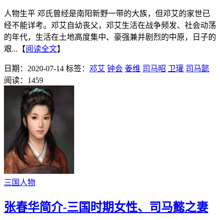
人物生平 邓氏曾经是南阳新野一带的大族，但邓艾的家世已
经不能详考。邓艾自幼丧父，邓艾生活在战争频发、社会动荡
的年代，生活在土地高度集中、豪强兼并剧烈的中原，日子的
艰...【
阅读全文
】
日期：2020-07-14
标签：
邓艾
钟会
姜维
司马昭
卫瓘
司马懿
阅读：1459
三国人物
张春华简介-三国时期女性、司马懿之妻