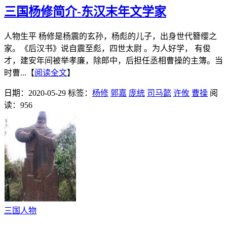
三国杨修简介-东汉末年文学家
人物生平 杨修是杨震的玄孙，杨彪的儿子，出身世代簪缨之
家。《后汉书》说自震至彪，四世太尉 。为人好学， 有俊
才，建安年间被举孝廉，除郎中，后担任丞相曹操的主簿。当
时曹...【
阅读全文
】
日期：2020-05-29
标签：
杨修
郭嘉
庞统
司马懿
许攸
曹操
阅
读：956
三国人物