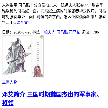
人物生平 司马懿十分宠爱柏夫人，疏远夫人张春华，张春华
难以见到司马懿一面。司马懿生病的时候张春华去探病，司马
懿对张春华说：面目可憎的老东西，怎么还麻烦你出来！张春
华...【
阅读全文
】
日期：2020-07-26
标签：
柏夫人
司马懿
司马伦
阅读：786
三国人物
邓艾简介-三国时期魏国杰出的军事家、
将领