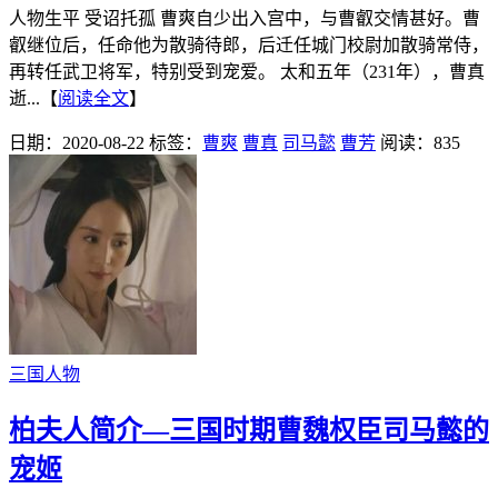
人物生平 受诏托孤 曹爽自少出入宫中，与曹叡交情甚好。曹
叡继位后，任命他为散骑待郎，后迁任城门校尉加散骑常侍，
再转任武卫将军，特别受到宠爱。 太和五年（231年），曹真
逝...【
阅读全文
】
日期：2020-08-22
标签：
曹爽
曹真
司马懿
曹芳
阅读：835
三国人物
柏夫人简介—三国时期曹魏权臣司马懿的
宠姬