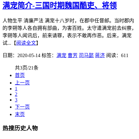
满宠简介-三国时期魏国酷吏、将领
人物生平 清廉严法 满宠十八岁时，在郡中任督邮。当时郡内
的李朔等人各自拥有部曲，为害百姓。太守遣满宠前去纠察，
李朔等人闻讯后，前来请罪，表示不敢再作恶。后来，满宠
试...【
阅读全文
】
日期：2020-05-14
标签：
满宠
曹芳
司马懿
蒋济
阅读：611
共3页/21条
首页
上一页
1
2
3
下一页
末页
热搜历史人物