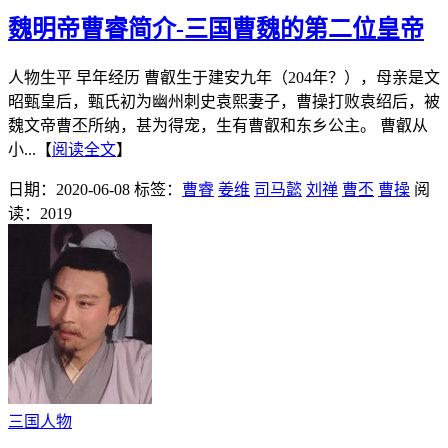
魏明帝曹睿简介-三国曹魏的第二位皇帝
人物生平 早年经历 曹叡生于建安九年（204年？），母亲是文
昭甄皇后，甄氏初为幽州刺史袁熙妻子，曹操打败袁绍后，被
魏文帝曹丕所纳，甚为得宠，生有曹叡和东乡公主。 曹叡从
小...【
阅读全文
】
日期：2020-06-08
标签：
曹睿
姜维
司马懿
刘禅
曹丕
曹操
阅
读：2019
三国人物