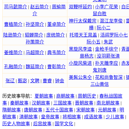
司马懿简介
|
赵云简介
|
周瑜简
双鞭呼延灼
|
小李广花荣
|
白
介
鼠白胜
神行太保戴宗
|
混江龙李俊
|
曹植简介
|
孙坚简介
|
董卓简介
横
|
阮小二
陆逊简介
|
貂蝉简介
|
庞统简介
|
托塔天王晁盖
|
活阎罗阮小七
孙策简介
阮小五
|
朱武
黑旋风李逵
|
金枪手徐宁
|
青
姜维简介
|
马超简介
|
典韦简介
兽杨志
|
没羽箭张清
小旋风柴进
|
扑天雕李应
|
赤
孔融简介
|
魏延简介
|
曹彰简介
鬼刘唐
美髯公朱仝
|
花和尚鲁智深
|
张辽
|
甄宓
|
文聘
|
曹睿
|
钟会
三山黄信
历史故事导航：
夏朝故事
|
商朝故事
|
周朝历史
|
春秋战国故
事
|
秦朝故事
|
汉朝故事
|
三国故事
|
晋朝故事
|
南北朝故事
|
隋朝故事
|
唐朝故事
|
五代十国故事
|
宋朝故事
|
元朝故事
|
明
朝故事
|
清朝故事
|
皇帝故事
|
将相故事
|
成语故事
|
少儿故事
|
历史人物故事
|
后宫故事
|
国学文化
|