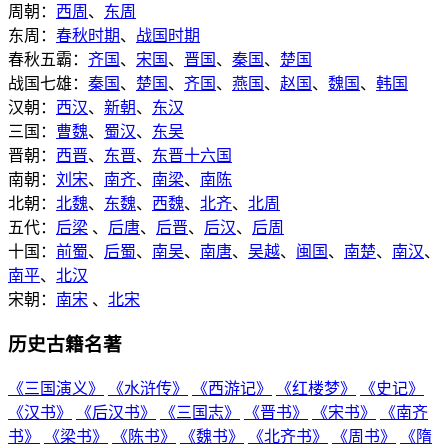
周朝：
西周
、
东周
东周：
春秋时期
、
战国时期
春秋五霸：
齐国
、
宋国
、
晋国
、
秦国
、
楚国
战国七雄：
秦国
、
楚国
、
齐国
、
燕国
、
赵国
、
魏国
、
韩国
汉朝：
西汉
、
新朝
、
东汉
三国：
曹魏
、
蜀汉
、
东吴
晋朝：
西晋
、
东晋
、
东晋十六国
南朝：
刘宋
、
南齐
、
南梁
、
南陈
北朝：
北魏
、
东魏
、
西魏
、
北齐
、
北周
五代：
后梁
、
后唐
、
后晋
、
后汉
、
后周
十国：
前蜀
、
后蜀
、
南吴
、
南唐
、
吴越
、
闽国
、
南楚
、
南汉
、
南平
、
北汉
宋朝：
南宋
、
北宋
历史古籍名著
《三国演义》
《水浒传》
《西游记》
《红楼梦》
《史记》
《汉书》
《后汉书》
《三国志》
《晋书》
《宋书》
《南齐
书》
《梁书》
《陈书》
《魏书》
《北齐书》
《周书》
《隋