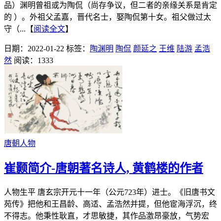
品）渊明曾祖或为陶侃（尚存争议，但二者的亲缘关系是肯定
的 ）。外祖父孟嘉，晋代名士，娶陶侃第十女。祖父做过太
守（...【
阅读全文
】
日期：2022-01-22
标签：
陶渊明
陶侃
颜延之
王维
陆游
孟浩
然
阅读：1333
唐朝人物
崔颢简介-唐朝著名诗人, 黄鹤楼的作者
人物生平 唐玄宗开元十一年（公元723年）进士。《旧唐书文
苑传》把他和王昌龄、高适、孟浩然并提，但他宦海浮沉，终
不得志。他秉性耿直，才思敏捷，其作品激昂豪放，气势宏