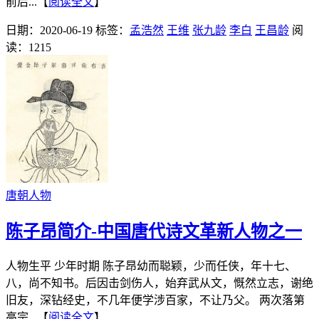
前后...【
阅读全文
】
日期：2020-06-19
标签：
孟浩然
王维
张九龄
李白
王昌龄
阅
读：1215
唐朝人物
陈子昂简介-中国唐代诗文革新人物之一
人物生平 少年时期 陈子昂幼而聪颖，少而任侠，年十七、
八，尚不知书。后因击剑伤人，始弃武从文，慨然立志，谢绝
旧友，深钻经史，不几年便学涉百家，不让乃父。 两次落第
高宗...【
阅读全文
】