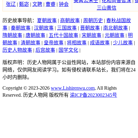
美髯公朱仝
|
花和尚鲁智深
|
张辽
|
甄宓
|
文聘
|
曹睿
|
钟会
三山黄信
历史故事导航：
夏朝故事
|
商朝故事
|
周朝历史
|
春秋战国故
事
|
秦朝故事
|
汉朝故事
|
三国故事
|
晋朝故事
|
南北朝故事
|
隋朝故事
|
唐朝故事
|
五代十国故事
|
宋朝故事
|
元朝故事
|
明
朝故事
|
清朝故事
|
皇帝故事
|
将相故事
|
成语故事
|
少儿故事
|
历史人物故事
|
后宫故事
|
国学文化
|
版权声明：历史人物网属于公益性网站，本站部份内容来源自
网络，仅供网友阅读学习。如有侵权请联系站长，我们将在24
小时内删除。
Copyright © 2023-2026
www.Lishirenwu.com
, All Rights
Reserved. 历史人物网 版权所有
渝ICP备2023002345号