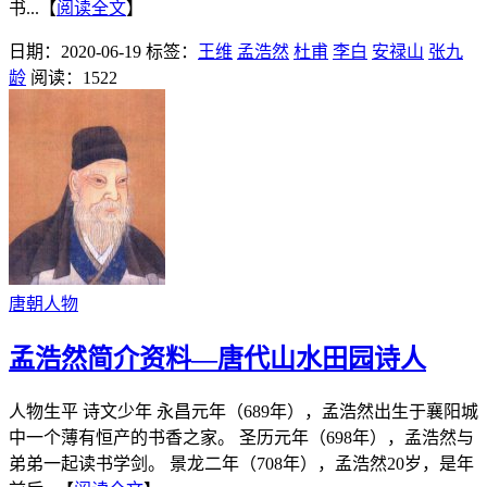
书...【
阅读全文
】
日期：2020-06-19
标签：
王维
孟浩然
杜甫
李白
安禄山
张九
龄
阅读：1522
唐朝人物
孟浩然简介资料—唐代山水田园诗人
人物生平 诗文少年 永昌元年（689年），孟浩然出生于襄阳城
中一个薄有恒产的书香之家。 圣历元年（698年），孟浩然与
弟弟一起读书学剑。 景龙二年（708年），孟浩然20岁，是年