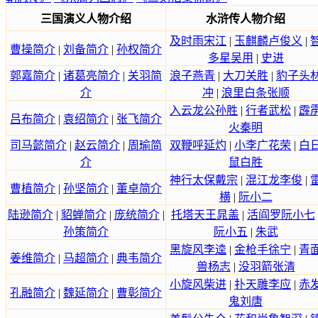
三国演义人物介绍
水浒传人物介绍
及时雨宋江
|
玉麒麟卢俊义
|
曹操简介
|
刘备简介
|
孙权简介
多星吴用
|
史进
郭嘉简介
|
诸葛亮简介
|
关羽简
浪子燕青
|
大刀关胜
|
豹子头
介
冲
|
浪里白条张顺
入云龙公孙胜
|
行者武松
|
霹
吕布简介
|
袁绍简介
|
张飞简介
火秦明
司马懿简介
|
赵云简介
|
周瑜简
双鞭呼延灼
|
小李广花荣
|
白
介
鼠白胜
神行太保戴宗
|
混江龙李俊
|
曹植简介
|
孙坚简介
|
董卓简介
横
|
阮小二
陆逊简介
|
貂蝉简介
|
庞统简介
|
托塔天王晁盖
|
活阎罗阮小七
孙策简介
阮小五
|
朱武
黑旋风李逵
|
金枪手徐宁
|
青
姜维简介
|
马超简介
|
典韦简介
兽杨志
|
没羽箭张清
小旋风柴进
|
扑天雕李应
|
赤
孔融简介
|
魏延简介
|
曹彰简介
鬼刘唐