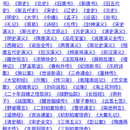
书》
《南史》
《北史》
《旧唐书》
《新唐书》
《旧五代
史》
《新五代史》
《宋史》
《辽史》
《金史》
《元史》
《明史》
《大学》
《中庸》
《孟子》
《论语》
《尚书》
《礼记》
《周易》
《诗经》
《左传》
《封神演义》
《宋史
演义》
《新元史》
《古文观止》
《元史演义》
《清史演义》
《明史演义》
《隋唐演义》
《品花宝鉴》
《说唐演义全传》
《西厢记》
《说岳全传》
《两晋演义》
《南北史演义》
《残
唐五代史演义》
《后汉演义》
《杨家将演义》
《前汉演义》
《醒世恒言》
《浓情快史》
《法苑珠林》
《薛刚反唐》
《搜
神记》
《梦溪笔谈》
《春秋外传》
《纪效新书》
《乐府诗
集》
《施公案》
《世说新语》
《三命通会》
《童林传》
《大宝积经》
《尔雅》
《传习录》
《乾隆南巡记》
《艺文类
聚》
《阅微笔记》
《刘向说苑》
《论衡》
《海上花列传》
《二十年目睹之怪现状》
《绿野仙踪》
《长短经》
《抱朴
子》
《战国策》
《醒世姻缘传》
《晏子春秋》
《云笈七签》
《野叟曝言》
《二刻拍案惊奇》
《警世通言》
《喻世明言》
《道德经》
《资治通鉴》
《初刻拍案惊奇》
《大戴礼记》
《清史稿》
《宋史全文》
《三侠五义》
《彭公案》
《隋唐两
朝志传》
《东周列国志》
《三刻拍案惊奇》