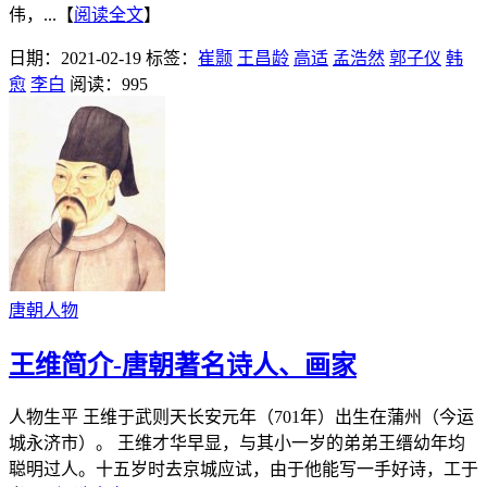
伟，...【
阅读全文
】
日期：2021-02-19
标签：
崔颢
王昌龄
高适
孟浩然
郭子仪
韩
愈
李白
阅读：995
唐朝人物
王维简介-唐朝著名诗人、画家
人物生平 王维于武则天长安元年（701年）出生在蒲州（今运
城永济市）。 王维才华早显，与其小一岁的弟弟王缙幼年均
聪明过人。十五岁时去京城应试，由于他能写一手好诗，工于