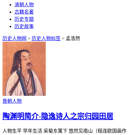
清朝人物
古籍名著
历史专题
历史故事
历史人物网
>
历史人物标签
> 孟浩然
晋朝人物
陶渊明简介-隐逸诗人之宗归园田居
人物生平 早年生活 采菊东篱下 悠然见南山（程连欧国画作