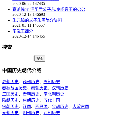
2020-06-22
147435
嬴芾简介-泾阳君公子芾,秦昭襄王的弟弟
2020-12-13
146693
朱元璋的义子朱勇简介资料
2021-01-11
146657
周武王简介
2020-12-14
146455
搜索
中国历史朝代介绍
夏朝历史
、
商朝历史
、
周朝历史
春秋战国历史
、
秦朝历史
、
汉朝历史
三国历史
、
晋朝历史
、
南北朝历史
隋朝历史
、
唐朝历史
、
五代十国
宋朝历史
、
辽国
、
西夏国
、
金朝历史
、
大蒙古国
元朝历史
、
明朝历史
、
清朝历史