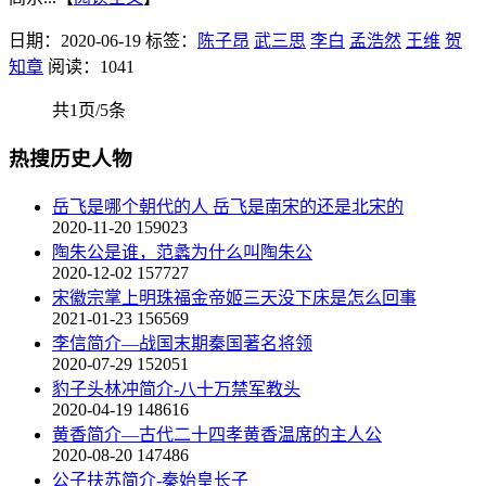
日期：2020-06-19
标签：
陈子昂
武三思
李白
孟浩然
王维
贺
知章
阅读：1041
共1页/5条
热搜历史人物
岳飞是哪个朝代的人 岳飞是南宋的还是北宋的
2020-11-20
159023
陶朱公是谁，范蠡为什么叫陶朱公
2020-12-02
157727
宋徽宗掌上明珠福金帝姬三天没下床是怎么回事
2021-01-23
156569
李信简介—战国末期秦国著名将领
2020-07-29
152051
豹子头林冲简介-八十万禁军教头
2020-04-19
148616
黄香简介—古代二十四孝黄香温席的主人公
2020-08-20
147486
公子扶苏简介-秦始皇长子