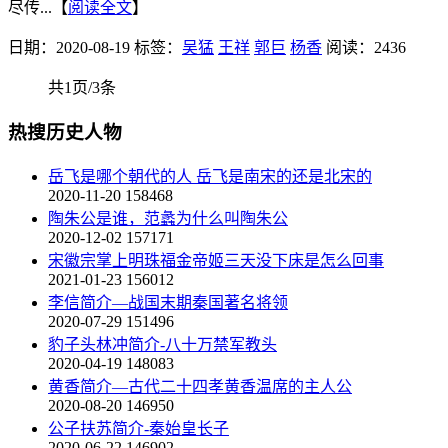
尽传...【
阅读全文
】
日期：2020-08-19
标签：
吴猛
王祥
郭巨
杨香
阅读：2436
共1页/3条
热搜历史人物
岳飞是哪个朝代的人 岳飞是南宋的还是北宋的
2020-11-20
158468
陶朱公是谁，范蠡为什么叫陶朱公
2020-12-02
157171
宋徽宗掌上明珠福金帝姬三天没下床是怎么回事
2021-01-23
156012
李信简介—战国末期秦国著名将领
2020-07-29
151496
豹子头林冲简介-八十万禁军教头
2020-04-19
148083
黄香简介—古代二十四孝黄香温席的主人公
2020-08-20
146950
公子扶苏简介-秦始皇长子
2020-06-22
146902