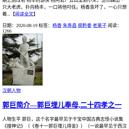
期之后改名 杨丰的游侠 杨阿若）去田里割小米，忽然蹿出一
只大老虎，扑向杨丰，一口将他叼住。杨香急坏了，一心只想
着...【
阅读全文
】
日期：2020-08-19
标签：
杨香
朱寿昌
庾黔娄
老莱子
阅读：
1266
汉朝人物
郭巨简介—郭巨埋儿奉母,二十四孝之一
人物生平 郭巨，这个名字最早见于干宝中国古典志怪小说集
《搜神记》（《卷十一郭巨埋儿得金》）（一说最早见于西汉