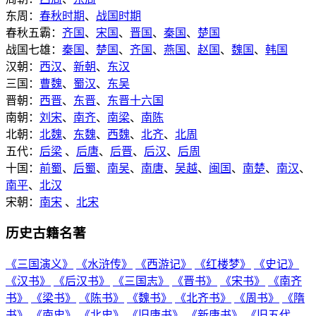
东周：
春秋时期
、
战国时期
春秋五霸：
齐国
、
宋国
、
晋国
、
秦国
、
楚国
战国七雄：
秦国
、
楚国
、
齐国
、
燕国
、
赵国
、
魏国
、
韩国
汉朝：
西汉
、
新朝
、
东汉
三国：
曹魏
、
蜀汉
、
东吴
晋朝：
西晋
、
东晋
、
东晋十六国
南朝：
刘宋
、
南齐
、
南梁
、
南陈
北朝：
北魏
、
东魏
、
西魏
、
北齐
、
北周
五代：
后梁
、
后唐
、
后晋
、
后汉
、
后周
十国：
前蜀
、
后蜀
、
南吴
、
南唐
、
吴越
、
闽国
、
南楚
、
南汉
、
南平
、
北汉
宋朝：
南宋
、
北宋
历史古籍名著
《三国演义》
《水浒传》
《西游记》
《红楼梦》
《史记》
《汉书》
《后汉书》
《三国志》
《晋书》
《宋书》
《南齐
书》
《梁书》
《陈书》
《魏书》
《北齐书》
《周书》
《隋
书》
《南史》
《北史》
《旧唐书》
《新唐书》
《旧五代