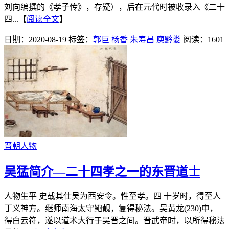
刘向编撰的《孝子传》，存疑），后在元代时被收录入《二十
四...【
阅读全文
】
日期：2020-08-19
标签：
郭巨
杨香
朱寿昌
庾黔娄
阅读：1601
晋朝人物
吴猛简介—二十四孝之一的东晋道士
人物生平 史载其仕吴为西安令。性至孝。四 十岁时，得至人
丁义神方。继师南海太守鲍靓，复得秘法。吴黄龙(230)中，
得白云符，遂以道术大行于吴晋之间。晋武帝时，以所得秘法