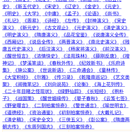
史》
《新五代史》
《宋史》
《辽史》
《金史》
《元史》
《明史》
《大学》
《中庸》
《孟子》
《论语》
《尚书》
《礼记》
《周易》
《诗经》
《左传》
《封神演义》
《宋史
演义》
《新元史》
《古文观止》
《元史演义》
《清史演义》
《明史演义》
《隋唐演义》
《品花宝鉴》
《说唐演义全传》
《西厢记》
《说岳全传》
《两晋演义》
《南北史演义》
《残
唐五代史演义》
《后汉演义》
《杨家将演义》
《前汉演义》
《醒世恒言》
《浓情快史》
《法苑珠林》
《薛刚反唐》
《搜
神记》
《梦溪笔谈》
《春秋外传》
《纪效新书》
《乐府诗
集》
《施公案》
《世说新语》
《三命通会》
《童林传》
《大宝积经》
《尔雅》
《传习录》
《乾隆南巡记》
《艺文类
聚》
《阅微笔记》
《刘向说苑》
《论衡》
《海上花列传》
《二十年目睹之怪现状》
《绿野仙踪》
《长短经》
《抱朴
子》
《战国策》
《醒世姻缘传》
《晏子春秋》
《云笈七签》
《野叟曝言》
《二刻拍案惊奇》
《警世通言》
《喻世明言》
《道德经》
《资治通鉴》
《初刻拍案惊奇》
《大戴礼记》
《清史稿》
《宋史全文》
《三侠五义》
《彭公案》
《隋唐两
朝志传》
《东周列国志》
《三刻拍案惊奇》