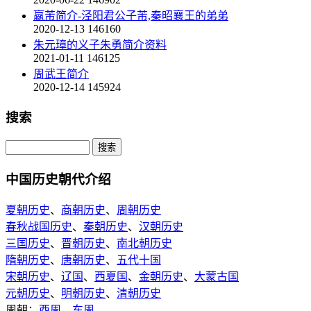
嬴芾简介-泾阳君公子芾,秦昭襄王的弟弟
2020-12-13
146160
朱元璋的义子朱勇简介资料
2021-01-11
146125
周武王简介
2020-12-14
145924
搜索
中国历史朝代介绍
夏朝历史
、
商朝历史
、
周朝历史
春秋战国历史
、
秦朝历史
、
汉朝历史
三国历史
、
晋朝历史
、
南北朝历史
隋朝历史
、
唐朝历史
、
五代十国
宋朝历史
、
辽国
、
西夏国
、
金朝历史
、
大蒙古国
元朝历史
、
明朝历史
、
清朝历史
周朝：
西周
、
东周