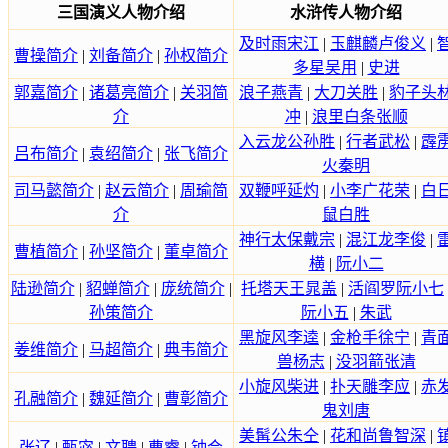
三国演义人物介绍
水浒传人物介绍
及时雨宋江
|
玉麒麟卢俊义
|
曹操简介
|
刘备简介
|
孙权简介
多星吴用
|
史进
郭嘉简介
|
诸葛亮简介
|
关羽简
浪子燕青
|
大刀关胜
|
豹子头
介
冲
|
浪里白条张顺
入云龙公孙胜
|
行者武松
|
霹
吕布简介
|
袁绍简介
|
张飞简介
火秦明
司马懿简介
|
赵云简介
|
周瑜简
双鞭呼延灼
|
小李广花荣
|
白
介
鼠白胜
神行太保戴宗
|
混江龙李俊
|
曹植简介
|
孙坚简介
|
董卓简介
横
|
阮小二
陆逊简介
|
貂蝉简介
|
庞统简介
|
托塔天王晁盖
|
活阎罗阮小七
孙策简介
阮小五
|
朱武
黑旋风李逵
|
金枪手徐宁
|
青
姜维简介
|
马超简介
|
典韦简介
兽杨志
|
没羽箭张清
小旋风柴进
|
扑天雕李应
|
赤
孔融简介
|
魏延简介
|
曹彰简介
鬼刘唐
美髯公朱仝
|
花和尚鲁智深
|
张辽
|
甄宓
|
文聘
|
曹睿
|
钟会