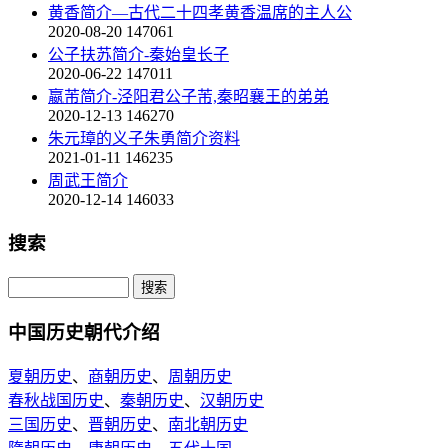
黄香简介—古代二十四孝黄香温席的主人公
2020-08-20
147061
公子扶苏简介-秦始皇长子
2020-06-22
147011
嬴芾简介-泾阳君公子芾,秦昭襄王的弟弟
2020-12-13
146270
朱元璋的义子朱勇简介资料
2021-01-11
146235
周武王简介
2020-12-14
146033
搜索
中国历史朝代介绍
夏朝历史
、
商朝历史
、
周朝历史
春秋战国历史
、
秦朝历史
、
汉朝历史
三国历史
、
晋朝历史
、
南北朝历史