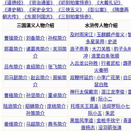
《道德经》
《资治通鉴》
《初刻拍案惊奇》
《大戴礼记》
《清史稿》
《宋史全文》
《三侠五义》
《彭公案》
《隋唐两
朝志传》
《东周列国志》
《三刻拍案惊奇》
三国演义人物介绍
水浒传人物介绍
及时雨宋江
|
玉麒麟卢俊义
|
曹操简介
|
刘备简介
|
孙权简介
多星吴用
|
史进
郭嘉简介
|
诸葛亮简介
|
关羽简
浪子燕青
|
大刀关胜
|
豹子头
介
冲
|
浪里白条张顺
入云龙公孙胜
|
行者武松
|
霹
吕布简介
|
袁绍简介
|
张飞简介
火秦明
司马懿简介
|
赵云简介
|
周瑜简
双鞭呼延灼
|
小李广花荣
|
白
介
鼠白胜
神行太保戴宗
|
混江龙李俊
|
曹植简介
|
孙坚简介
|
董卓简介
横
|
阮小二
陆逊简介
|
貂蝉简介
|
庞统简介
|
托塔天王晁盖
|
活阎罗阮小七
孙策简介
阮小五
|
朱武
黑旋风李逵
|
金枪手徐宁
|
青
姜维简介
|
马超简介
|
典韦简介
兽杨志
|
没羽箭张清