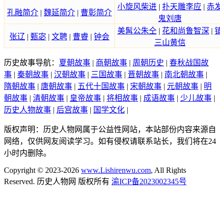
小旋风柴进
|
扑天雕李应
|
赤
孔融简介
|
魏延简介
|
曹彰简介
鬼刘唐
美髯公朱仝
|
花和尚鲁智深
|
张辽
|
甄宓
|
文聘
|
曹睿
|
钟会
三山黄信
历史故事导航：
夏朝故事
|
商朝故事
|
周朝历史
|
春秋战国故
事
|
秦朝故事
|
汉朝故事
|
三国故事
|
晋朝故事
|
南北朝故事
|
隋朝故事
|
唐朝故事
|
五代十国故事
|
宋朝故事
|
元朝故事
|
明
朝故事
|
清朝故事
|
皇帝故事
|
将相故事
|
成语故事
|
少儿故事
|
历史人物故事
|
后宫故事
|
国学文化
|
版权声明：历史人物网属于公益性网站，本站部份内容来源自
网络，仅供网友阅读学习。如有侵权请联系站长，我们将在24
小时内删除。
Copyright © 2023-2026
www.Lishirenwu.com
, All Rights
Reserved. 历史人物网 版权所有
渝ICP备2023002345号