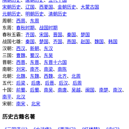
隋朝历史
、
唐朝历史
、
五代十国
宋朝历史
、
辽国
、
西夏国
、
金朝历史
、
大蒙古国
元朝历史
、
明朝历史
、
清朝历史
周朝：
西周
、
东周
东周：
春秋时期
、
战国时期
春秋五霸：
齐国
、
宋国
、
晋国
、
秦国
、
楚国
战国七雄：
秦国
、
楚国
、
齐国
、
燕国
、
赵国
、
魏国
、
韩国
汉朝：
西汉
、
新朝
、
东汉
三国：
曹魏
、
蜀汉
、
东吴
晋朝：
西晋
、
东晋
、
东晋十六国
南朝：
刘宋
、
南齐
、
南梁
、
南陈
北朝：
北魏
、
东魏
、
西魏
、
北齐
、
北周
五代：
后梁
、
后唐
、
后晋
、
后汉
、
后周
十国：
前蜀
、
后蜀
、
南吴
、
南唐
、
吴越
、
闽国
、
南楚
、
南汉
、
南平
、
北汉
宋朝：
南宋
、
北宋
历史古籍名著