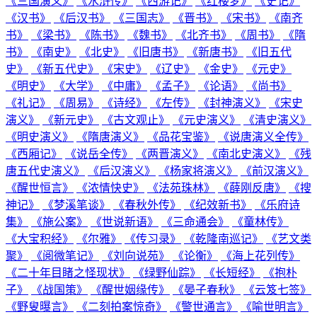
《三国演义》
《水浒传》
《西游记》
《红楼梦》
《史记》
《汉书》
《后汉书》
《三国志》
《晋书》
《宋书》
《南齐
书》
《梁书》
《陈书》
《魏书》
《北齐书》
《周书》
《隋
书》
《南史》
《北史》
《旧唐书》
《新唐书》
《旧五代
史》
《新五代史》
《宋史》
《辽史》
《金史》
《元史》
《明史》
《大学》
《中庸》
《孟子》
《论语》
《尚书》
《礼记》
《周易》
《诗经》
《左传》
《封神演义》
《宋史
演义》
《新元史》
《古文观止》
《元史演义》
《清史演义》
《明史演义》
《隋唐演义》
《品花宝鉴》
《说唐演义全传》
《西厢记》
《说岳全传》
《两晋演义》
《南北史演义》
《残
唐五代史演义》
《后汉演义》
《杨家将演义》
《前汉演义》
《醒世恒言》
《浓情快史》
《法苑珠林》
《薛刚反唐》
《搜
神记》
《梦溪笔谈》
《春秋外传》
《纪效新书》
《乐府诗
集》
《施公案》
《世说新语》
《三命通会》
《童林传》
《大宝积经》
《尔雅》
《传习录》
《乾隆南巡记》
《艺文类
聚》
《阅微笔记》
《刘向说苑》
《论衡》
《海上花列传》
《二十年目睹之怪现状》
《绿野仙踪》
《长短经》
《抱朴
子》
《战国策》
《醒世姻缘传》
《晏子春秋》
《云笈七签》
《野叟曝言》
《二刻拍案惊奇》
《警世通言》
《喻世明言》