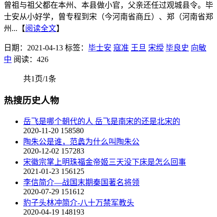
曾祖与祖父都在本州、本县做小官，父亲还任过观城县令。毕
士安从小好学，曾专程到宋（今河南省商丘）、郑（河南省郑
州...【
阅读全文
】
日期：2021-04-13
标签：
毕士安
寇准
王旦
宋绶
毕良史
向敏
中
阅读：426
共1页/1条
热搜历史人物
岳飞是哪个朝代的人 岳飞是南宋的还是北宋的
2020-11-20
158580
陶朱公是谁，范蠡为什么叫陶朱公
2020-12-02
157283
宋徽宗掌上明珠福金帝姬三天没下床是怎么回事
2021-01-23
156125
李信简介—战国末期秦国著名将领
2020-07-29
151612
豹子头林冲简介-八十万禁军教头
2020-04-19
148193