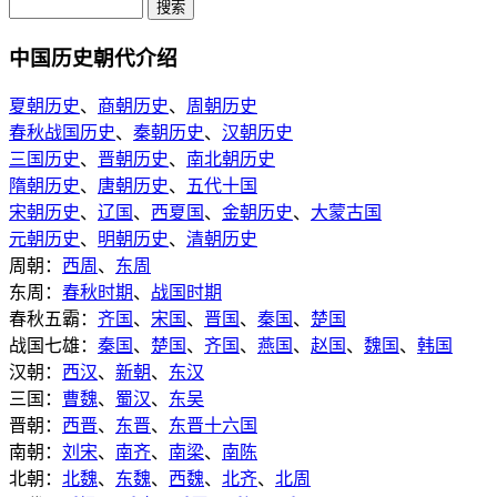
中国历史朝代介绍
夏朝历史
、
商朝历史
、
周朝历史
春秋战国历史
、
秦朝历史
、
汉朝历史
三国历史
、
晋朝历史
、
南北朝历史
隋朝历史
、
唐朝历史
、
五代十国
宋朝历史
、
辽国
、
西夏国
、
金朝历史
、
大蒙古国
元朝历史
、
明朝历史
、
清朝历史
周朝：
西周
、
东周
东周：
春秋时期
、
战国时期
春秋五霸：
齐国
、
宋国
、
晋国
、
秦国
、
楚国
战国七雄：
秦国
、
楚国
、
齐国
、
燕国
、
赵国
、
魏国
、
韩国
汉朝：
西汉
、
新朝
、
东汉
三国：
曹魏
、
蜀汉
、
东吴
晋朝：
西晋
、
东晋
、
东晋十六国
南朝：
刘宋
、
南齐
、
南梁
、
南陈
北朝：
北魏
、
东魏
、
西魏
、
北齐
、
北周