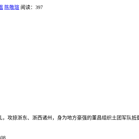
温
陈敬瑄
阅读：397
叛乱，攻掠浙东、浙西诸州，身为地方豪强的董昌组织土团军队抵御，
08