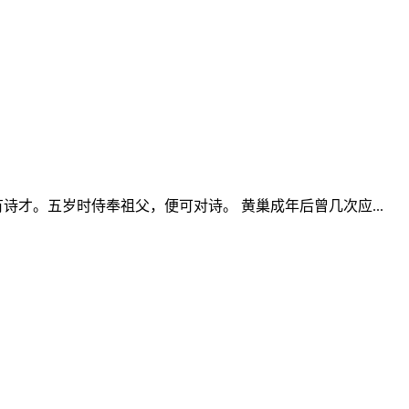
才。五岁时侍奉祖父，便可对诗。 黄巢成年后曾几次应...