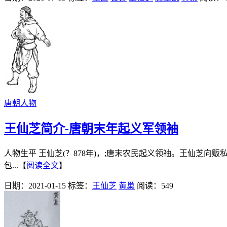
唐朝人物
王仙芝简介-唐朝末年起义军领袖
人物生平 王仙芝(？878年)，;唐末农民起义领袖。王仙芝
包...【
阅读全文
】
日期：2021-01-15
标签：
王仙芝
黄巢
阅读：549