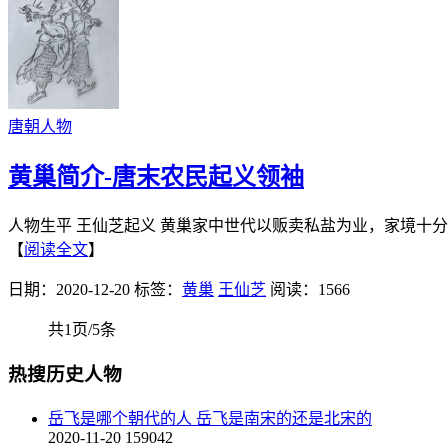
唐朝人物
黄巢简介-唐末农民起义领袖
人物生平 王仙芝起义 黄巢家中世代以贩卖私盐为业，家境十分
【
阅读全文
】
日期：2020-12-20
标签：
黄巢
王仙芝
阅读：1566
共1页/5条
热搜历史人物
岳飞是哪个朝代的人 岳飞是南宋的还是北宋的
2020-11-20
159042