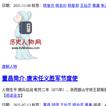
日期：2021-11-08
标签：
杨复光
杨玄价
杨复恭
王仙芝
黄巢
朱
唐朝人物
董昌简介-唐末任义胜军节度使
人物生平 拥兵征战 乾符二年（875年），浙西狼山守将王郢
【
阅读全文
】
日期：2021-07-13
标签：
董昌
钱镠
王仙芝
顾全武
黄巢
阅读：4