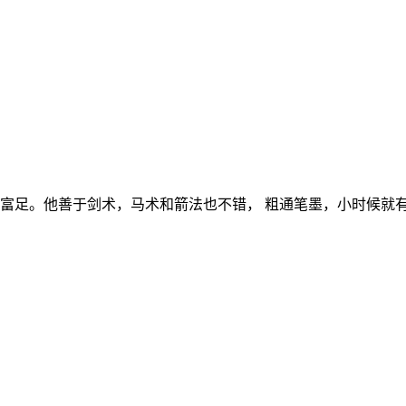
富足。他善于剑术，马术和箭法也不错， 粗通笔墨，小时候就有诗