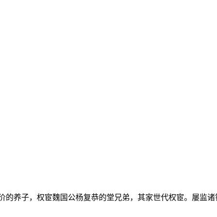
的养子，权宦魏国公杨复恭的堂兄弟，其家世代权宦。屡监诸镇军，