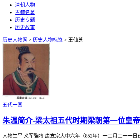
清朝人物
古籍名著
历史专题
历史故事
历史人物网
>
历史人物标签
> 王仙芝
五代十国
朱温简介-梁太祖五代时期梁朝第一位皇帝
人物生平 义军骁将 唐宣宗大中六年（852年）十二月二十一