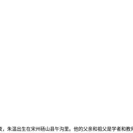
日夜，朱温出生在宋州砀山县午沟里。他的父亲和祖父是学者和教师