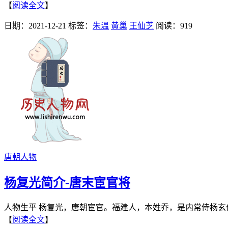
【
阅读全文
】
日期：2021-12-21
标签：
朱温
黄巢
王仙芝
阅读：919
唐朝人物
杨复光简介-唐末宦官将
人物生平 杨复光，唐朝宦官。福建人，本姓乔，是内常侍杨玄价
【
阅读全文
】