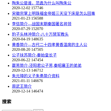
陶朱公是谁，范蠡为什么叫陶朱公
2020-12-02
157746
宋徽宗掌上明珠福金帝姬三天没下床是怎么回事
2021-01-23
156588
李信简介—战国末期秦国著名将领
2020-07-29
152070
豹子头林冲简介-八十万禁军教头
2020-04-19
148635
黄香简介—古代二十四孝黄香温席的主人公
2020-08-20
147505
公子扶苏简介-秦始皇长子
2020-06-22
147454
嬴芾简介-泾阳君公子芾,秦昭襄王的弟弟
2020-12-13
146712
朱元璋的义子朱勇简介资料
2021-01-11
146676
周武王简介
2020-12-14
146474
搜索