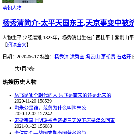
清朝人物
杨秀清简介-太平天国东王,天京事变中被
人物生平 少经磨难 1823年，杨秀清出生在广西桂平市紫荆
【
阅读全文
】
日期：2020-06-17
标签：
杨秀清
洪秀全
冯云山
萧朝贵
石达开
共1页/5条
热搜历史人物
岳飞是哪个朝代的人 岳飞是南宋的还是北宋的
2020-11-20
158539
陶朱公是谁，范蠡为什么叫陶朱公
2020-12-02
157242
宋徽宗掌上明珠福金帝姬三天没下床是怎么回事
2021-01-23
156083
李信简介—战国末期秦国著名将领