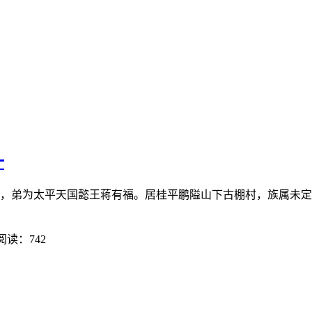
一
，母盘氏，弟为太平天国懿王蒋有福。居桂平鹏隘山下古棚村，族属
阅读：742