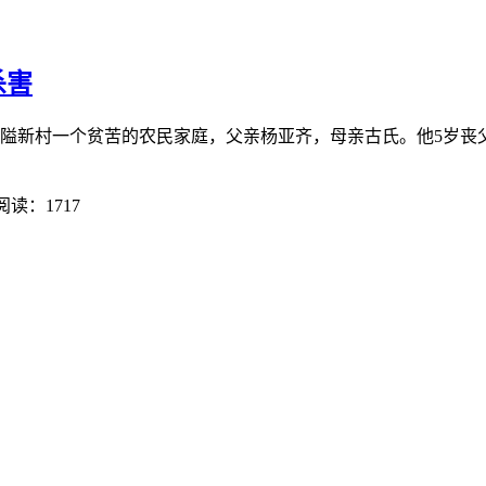
杀害
山平隘新村一个贫苦的农民家庭，父亲杨亚齐，母亲古氏。他5岁丧父
阅读：1717