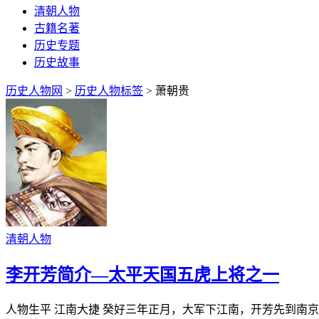
清朝人物
古籍名著
历史专题
历史故事
历史人物网
>
历史人物标签
> 萧朝贵
清朝人物
李开芳简介—太平天国五虎上将之一
人物生平 江南大捷 癸好三年正月，大军下江南，开芳先到南