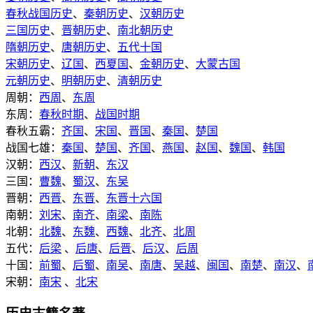
春秋战国历史
、
秦朝历史
、
汉朝历史
三国历史
、
晋朝历史
、
南北朝历史
隋朝历史
、
唐朝历史
、
五代十国
宋朝历史
、
辽国
、
西夏国
、
金朝历史
、
大蒙古国
元朝历史
、
明朝历史
、
清朝历史
周朝：
西周
、
东周
东周：
春秋时期
、
战国时期
春秋五霸：
齐国
、
宋国
、
晋国
、
秦国
、
楚国
战国七雄：
秦国
、
楚国
、
齐国
、
燕国
、
赵国
、
魏国
、
韩国
汉朝：
西汉
、
新朝
、
东汉
三国：
曹魏
、
蜀汉
、
东吴
晋朝：
西晋
、
东晋
、
东晋十六国
南朝：
刘宋
、
南齐
、
南梁
、
南陈
北朝：
北魏
、
东魏
、
西魏
、
北齐
、
北周
五代：
后梁
、
后唐
、
后晋
、
后汉
、
后周
十国：
前蜀
、
后蜀
、
南吴
、
南唐
、
吴越
、
闽国
、
南楚
、
南汉
、
宋朝：
南宋
、
北宋