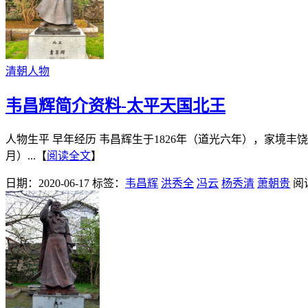
清朝人物
韦昌辉简介资料-太平天国北王
人物生平 早年经历 韦昌辉生于1826年（道光六年），家境
月）...【
阅读全文
】
日期：2020-06-17
标签：
韦昌辉
洪秀全
冯云
杨秀清
萧朝贵
阅