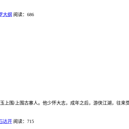
罗大纲
阅读：686
玉上围/上围古寨人。他少怀大志，成年之后，游侠江湖，往来茭
石达开
阅读：715