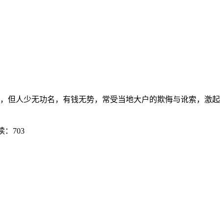
丰饶，但人少无功名，有钱无势，常受当地大户的欺侮与讹索，激起了
读：703