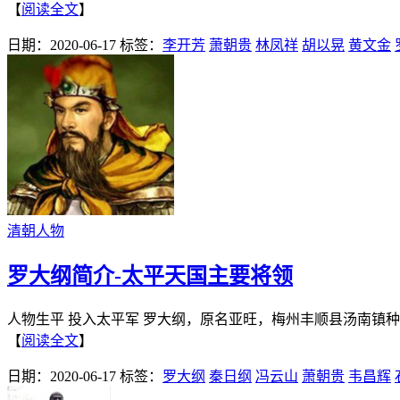
【
阅读全文
】
日期：2020-06-17
标签：
李开芳
萧朝贵
林凤祥
胡以晃
黄文金
清朝人物
罗大纲简介-太平天国主要将领
人物生平 投入太平军 罗大纲，原名亚旺，梅州丰顺县汤南镇种
【
阅读全文
】
日期：2020-06-17
标签：
罗大纲
秦日纲
冯云山
萧朝贵
韦昌辉