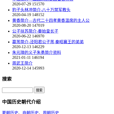
2020-07-29
151570
豹子头林冲简介-八十万禁军教头
2020-04-19
148152
黄香简介—古代二十四孝黄香温席的主人公
2020-08-20
147019
公子扶苏简介-秦始皇长子
2020-06-22
146970
嬴芾简介-泾阳君公子芾,秦昭襄王的弟弟
2020-12-13
146229
朱元璋的义子朱勇简介资料
2021-01-11
146194
周武王简介
2020-12-14
145993
搜索
中国历史朝代介绍
夏朝历史
、
商朝历史
、
周朝历史