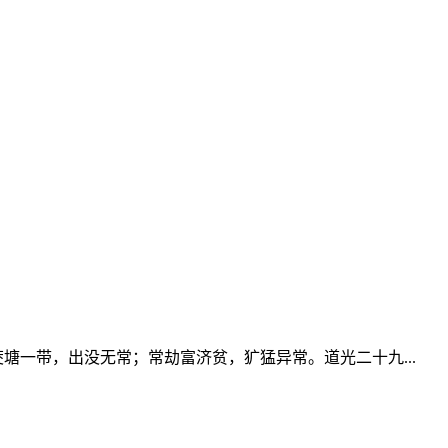
塘一带，出没无常；常劫富济贫，犷猛异常。道光二十九...