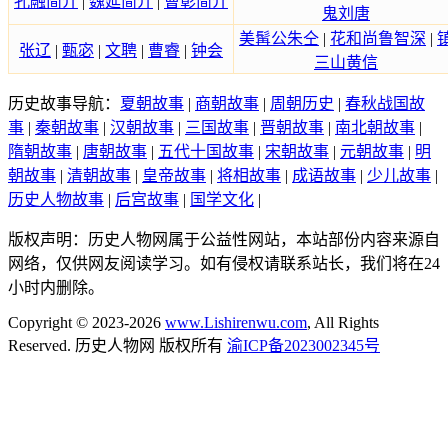
孔融简介
|
魏延简介
|
曹彰简介
鬼刘唐
美髯公朱仝
|
花和尚鲁智深
|
张辽
|
甄宓
|
文聘
|
曹睿
|
钟会
三山黄信
历史故事导航：
夏朝故事
|
商朝故事
|
周朝历史
|
春秋战国故
事
|
秦朝故事
|
汉朝故事
|
三国故事
|
晋朝故事
|
南北朝故事
|
隋朝故事
|
唐朝故事
|
五代十国故事
|
宋朝故事
|
元朝故事
|
明
朝故事
|
清朝故事
|
皇帝故事
|
将相故事
|
成语故事
|
少儿故事
|
历史人物故事
|
后宫故事
|
国学文化
|
版权声明：历史人物网属于公益性网站，本站部份内容来源自
网络，仅供网友阅读学习。如有侵权请联系站长，我们将在24
小时内删除。
Copyright © 2023-2026
www.Lishirenwu.com
, All Rights
Reserved. 历史人物网 版权所有
渝ICP备2023002345号