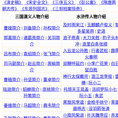
《清史稿》
《宋史全文》
《三侠五义》
《彭公案》
《隋唐两
朝志传》
《东周列国志》
《三刻拍案惊奇》
三国演义人物介绍
水浒传人物介绍
及时雨宋江
|
玉麒麟卢俊义
|
曹操简介
|
刘备简介
|
孙权简介
多星吴用
|
史进
郭嘉简介
|
诸葛亮简介
|
关羽简
浪子燕青
|
大刀关胜
|
豹子头
介
冲
|
浪里白条张顺
入云龙公孙胜
|
行者武松
|
霹
吕布简介
|
袁绍简介
|
张飞简介
火秦明
司马懿简介
|
赵云简介
|
周瑜简
双鞭呼延灼
|
小李广花荣
|
白
介
鼠白胜
神行太保戴宗
|
混江龙李俊
|
曹植简介
|
孙坚简介
|
董卓简介
横
|
阮小二
陆逊简介
|
貂蝉简介
|
庞统简介
|
托塔天王晁盖
|
活阎罗阮小七
孙策简介
阮小五
|
朱武
黑旋风李逵
|
金枪手徐宁
|
青
姜维简介
|
马超简介
|
典韦简介
兽杨志
|
没羽箭张清
小旋风柴进
|
扑天雕李应
|
赤