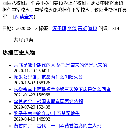
西园八校尉。 任命小黄门蹇硕为上军校尉，虎贲中郎将袁绍
担任中军校尉，屯骑校尉鲍鸿担任下军校尉，议郎曹操担任典
军...【
阅读全文
】
日期：2020-08-13
标签：
淳于琼
张郃
高览
蹇硕
阅读：814
共1页/1条
热搜历史人物
岳飞是哪个朝代的人 岳飞是南宋的还是北宋的
2020-11-20
159421
陶朱公是谁，范蠡为什么叫陶朱公
2020-12-02
158126
宋徽宗掌上明珠福金帝姬三天没下床是怎么回事
2021-01-23
156968
李信简介—战国末期秦国著名将领
2020-07-29
152438
豹子头林冲简介-八十万禁军教头
2020-04-19
148992
黄香简介—古代二十四孝黄香温席的主人公