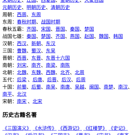
宋朝历史
、
辽国
、
西夏国
、
金朝历史
、
大蒙古国
元朝历史
、
明朝历史
、
清朝历史
周朝：
西周
、
东周
东周：
春秋时期
、
战国时期
春秋五霸：
齐国
、
宋国
、
晋国
、
秦国
、
楚国
战国七雄：
秦国
、
楚国
、
齐国
、
燕国
、
赵国
、
魏国
、
韩国
汉朝：
西汉
、
新朝
、
东汉
三国：
曹魏
、
蜀汉
、
东吴
晋朝：
西晋
、
东晋
、
东晋十六国
南朝：
刘宋
、
南齐
、
南梁
、
南陈
北朝：
北魏
、
东魏
、
西魏
、
北齐
、
北周
五代：
后梁
、
后唐
、
后晋
、
后汉
、
后周
十国：
前蜀
、
后蜀
、
南吴
、
南唐
、
吴越
、
闽国
、
南楚
、
南汉
、
南平
、
北汉
宋朝：
南宋
、
北宋
历史古籍名著
《三国演义》
《水浒传》
《西游记》
《红楼梦》
《史记》