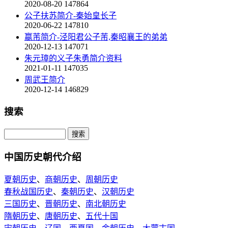
2020-08-20
147864
公子扶苏简介-秦始皇长子
2020-06-22
147810
嬴芾简介-泾阳君公子芾,秦昭襄王的弟弟
2020-12-13
147071
朱元璋的义子朱勇简介资料
2021-01-11
147035
周武王简介
2020-12-14
146829
搜索
中国历史朝代介绍
夏朝历史
、
商朝历史
、
周朝历史
春秋战国历史
、
秦朝历史
、
汉朝历史
三国历史
、
晋朝历史
、
南北朝历史
隋朝历史
、
唐朝历史
、
五代十国