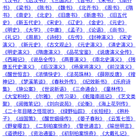
《汉书》
《后汉书》
《三国志》
《晋书》
《宋书》
《南齐
书》
《梁书》
《陈书》
《魏书》
《北齐书》
《周书》
《隋
书》
《南史》
《北史》
《旧唐书》
《新唐书》
《旧五代
史》
《新五代史》
《宋史》
《辽史》
《金史》
《元史》
《明史》
《大学》
《中庸》
《孟子》
《论语》
《尚书》
《礼记》
《周易》
《诗经》
《左传》
《封神演义》
《宋史
演义》
《新元史》
《古文观止》
《元史演义》
《清史演义》
《明史演义》
《隋唐演义》
《品花宝鉴》
《说唐演义全传》
《西厢记》
《说岳全传》
《两晋演义》
《南北史演义》
《残
唐五代史演义》
《后汉演义》
《杨家将演义》
《前汉演义》
《醒世恒言》
《浓情快史》
《法苑珠林》
《薛刚反唐》
《搜
神记》
《梦溪笔谈》
《春秋外传》
《纪效新书》
《乐府诗
集》
《施公案》
《世说新语》
《三命通会》
《童林传》
《大宝积经》
《尔雅》
《传习录》
《乾隆南巡记》
《艺文类
聚》
《阅微笔记》
《刘向说苑》
《论衡》
《海上花列传》
《二十年目睹之怪现状》
《绿野仙踪》
《长短经》
《抱朴
子》
《战国策》
《醒世姻缘传》
《晏子春秋》
《云笈七签》
《野叟曝言》
《二刻拍案惊奇》
《警世通言》
《喻世明言》
《道德经》
《资治通鉴》
《初刻拍案惊奇》
《大戴礼记》