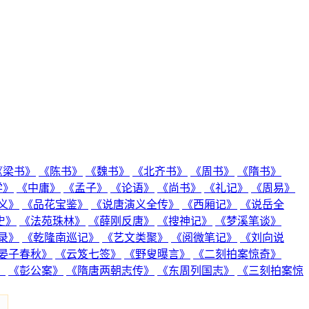
《梁书》
《陈书》
《魏书》
《北齐书》
《周书》
《隋书》
学》
《中庸》
《孟子》
《论语》
《尚书》
《礼记》
《周易》
义》
《品花宝鉴》
《说唐演义全传》
《西厢记》
《说岳全
史》
《法苑珠林》
《薛刚反唐》
《搜神记》
《梦溪笔谈》
录》
《乾隆南巡记》
《艺文类聚》
《阅微笔记》
《刘向说
晏子春秋》
《云笈七签》
《野叟曝言》
《二刻拍案惊奇》
》
《彭公案》
《隋唐两朝志传》
《东周列国志》
《三刻拍案惊