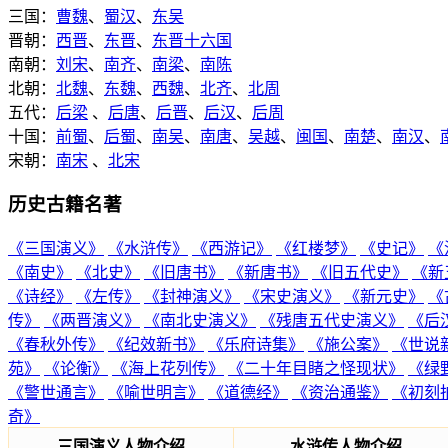
三国：
曹魏
、
蜀汉
、
东吴
晋朝：
西晋
、
东晋
、
东晋十六国
南朝：
刘宋
、
南齐
、
南梁
、
南陈
北朝：
北魏
、
东魏
、
西魏
、
北齐
、
北周
五代：
后梁
、
后唐
、
后晋
、
后汉
、
后周
十国：
前蜀
、
后蜀
、
南吴
、
南唐
、
吴越
、
闽国
、
南楚
、
南汉
、
宋朝：
南宋
、
北宋
历史古籍名著
《三国演义》
《水浒传》
《西游记》
《红楼梦》
《史记》
《
《南史》
《北史》
《旧唐书》
《新唐书》
《旧五代史》
《新
《诗经》
《左传》
《封神演义》
《宋史演义》
《新元史》
《
传》
《两晋演义》
《南北史演义》
《残唐五代史演义》
《后
《春秋外传》
《纪效新书》
《乐府诗集》
《施公案》
《世说
苑》
《论衡》
《海上花列传》
《二十年目睹之怪现状》
《绿
《警世通言》
《喻世明言》
《道德经》
《资治通鉴》
《初刻
奇》
三国演义人物介绍
水浒传人物介绍