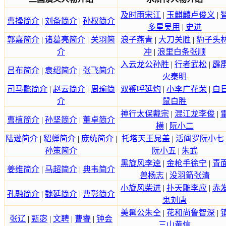
及时雨宋江
|
玉麒麟卢俊义
|
曹操简介
|
刘备简介
|
孙权简介
多星吴用
|
史进
郭嘉简介
|
诸葛亮简介
|
关羽简
浪子燕青
|
大刀关胜
|
豹子头
介
冲
|
浪里白条张顺
入云龙公孙胜
|
行者武松
|
霹
吕布简介
|
袁绍简介
|
张飞简介
火秦明
司马懿简介
|
赵云简介
|
周瑜简
双鞭呼延灼
|
小李广花荣
|
白
介
鼠白胜
神行太保戴宗
|
混江龙李俊
|
曹植简介
|
孙坚简介
|
董卓简介
横
|
阮小二
陆逊简介
|
貂蝉简介
|
庞统简介
|
托塔天王晁盖
|
活阎罗阮小七
孙策简介
阮小五
|
朱武
黑旋风李逵
|
金枪手徐宁
|
青
姜维简介
|
马超简介
|
典韦简介
兽杨志
|
没羽箭张清
小旋风柴进
|
扑天雕李应
|
赤
孔融简介
|
魏延简介
|
曹彰简介
鬼刘唐
美髯公朱仝
|
花和尚鲁智深
|
张辽
|
甄宓
|
文聘
|
曹睿
|
钟会
三山黄信