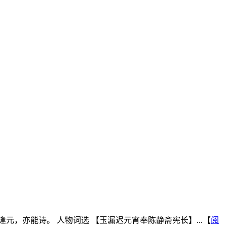
，亦能诗。 人物词选 【玉漏迟元宵奉陈静斋宪长】...【
阅