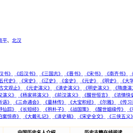
南平
、
北汉
汉书》
《后汉书》
《三国志》
《晋书》
《宋书》
《南齐书》
五代史》
《宋史》
《辽史》
《金史》
《元史》
《明史》
《大
古文观止》
《元史演义》
《清史演义》
《明史演义》
《隋唐演
汉演义》
《杨家将演义》
《前汉演义》
《醒世恒言》
《浓情快
新语》
《三命通会》
《童林传》
《大宝积经》
《尔雅》
《传习
野仙踪》
《长短经》
《抱朴子》
《战国策》
《醒世姻缘传》
《
拍案惊奇》
《大戴礼记》
《清史稿》
《宋史全文》
《三侠五义
中国历史名人介绍
历史古籍在线阅读