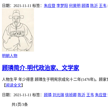
日期：2021-11-11
标签：
朱应登
李梦阳
何景明
顾璘
陈沂
王韦
明朝人物
顾璘简介-明代政治家、文学家
人物生平 年少得意 顾璘生于明宪宗成化十二年(1476年)。
【
阅读全文
】
日期：2021-11-11
标签：
顾璘
刘元瑞
徐祯卿
陈沂
王韦
朱应登
共1页/3条