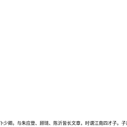
少卿。与朱应登、顾琏、陈沂皆长文章，时谓江南四才子。子逢元