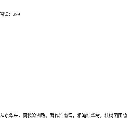
阅读：299
子从京华来，问我沧洲路。暂作淮南留，相淹桂华树。桂树团团荫楚