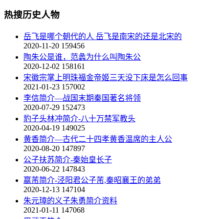
热搜历史人物
岳飞是哪个朝代的人 岳飞是南宋的还是北宋的
2020-11-20
159456
陶朱公是谁，范蠡为什么叫陶朱公
2020-12-02
158161
宋徽宗掌上明珠福金帝姬三天没下床是怎么回事
2021-01-23
157002
李信简介—战国末期秦国著名将领
2020-07-29
152473
豹子头林冲简介-八十万禁军教头
2020-04-19
149025
黄香简介—古代二十四孝黄香温席的主人公
2020-08-20
147897
公子扶苏简介-秦始皇长子
2020-06-22
147843
嬴芾简介-泾阳君公子芾,秦昭襄王的弟弟
2020-12-13
147104
朱元璋的义子朱勇简介资料
2021-01-11
147068