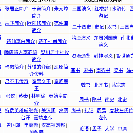
智
张居正简介
|
于谦简介
|
朱元璋
三国演义
|
红楼梦
|
水浒传
|
简介
游记
林
岳飞简介
|
欧阳修简介
|
范仲淹
二十四史
|
史记
|
汉书
|
三国
简介
雳
隋唐演义
|
东周列国志
|
南北
诗仙李白简介
|
诗圣杜甫简介
演义
日
晚唐诗人李商隐
|
樊川居士杜牧
资治通鉴
|
封神演义
|
警世通
简介
雷
韩愈简介
|
苏轼的介绍
|
屈原简
晋书
|
宋书
|
南齐书
|
梁书
|
陈
介资料
|
吕不韦传奇
|
秦惠文王
|
秦昭襄
魏书
|
北齐书
|
荡寇志
王
面
张仪
|
苏秦
|
林则徐
|
秦始皇简
周书
|
隋书
|
南史
|
北史
介
发
抗倭英雄戚继光
|
关汉卿
|
窝阔
尚书
|
礼记
|
周易
|
春秋左氏
台汗
|
嘉靖皇帝
左传
镇
曾国藩
|
年羹尧
|
汉高祖刘邦
|
论语
|
孟子
|
大学
|
中庸
施耐庵