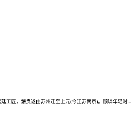
廷工匠，籍贯遂由苏州迁至上元(今江苏南京)。顾璘年轻时...