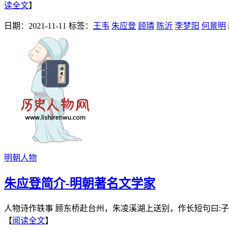
读全文
】
日期：2021-11-11
标签：
王韦
朱应登
顾璘
陈沂
李梦阳
何景明
明朝人物
朱应登简介-明朝著名文学家
人物诗作轶事 顾东桥赴台州，朱凌溪湖上送别，作长短句曰:
【
阅读全文
】