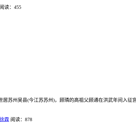
阅读：455
顾家世居苏州吴县(今江苏苏州)，顾璘的高祖父顾通在洪武年间入征宫
徐霖
阅读：878