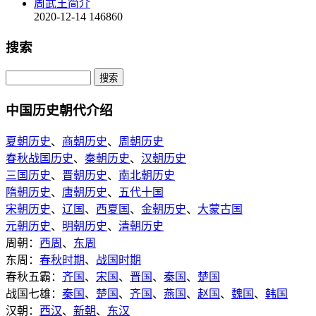
周武王简介
2020-12-14
146860
搜索
中国历史朝代介绍
夏朝历史
、
商朝历史
、
周朝历史
春秋战国历史
、
秦朝历史
、
汉朝历史
三国历史
、
晋朝历史
、
南北朝历史
隋朝历史
、
唐朝历史
、
五代十国
宋朝历史
、
辽国
、
西夏国
、
金朝历史
、
大蒙古国
元朝历史
、
明朝历史
、
清朝历史
周朝：
西周
、
东周
东周：
春秋时期
、
战国时期
春秋五霸：
齐国
、
宋国
、
晋国
、
秦国
、
楚国
战国七雄：
秦国
、
楚国
、
齐国
、
燕国
、
赵国
、
魏国
、
韩国
汉朝：
西汉
、
新朝
、
东汉