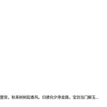
宫，秋来树树起香风。归骖向夕停金路，宝剑当门解玉...