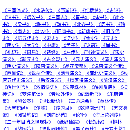
《三国演义》
《水浒传》
《西游记》
《红楼梦》
《史记》
《汉书》
《后汉书》
《三国志》
《晋书》
《宋书》
《南齐
书》
《梁书》
《陈书》
《魏书》
《北齐书》
《周书》
《隋
书》
《南史》
《北史》
《旧唐书》
《新唐书》
《旧五代
史》
《新五代史》
《宋史》
《辽史》
《金史》
《元史》
《明史》
《大学》
《中庸》
《孟子》
《论语》
《尚书》
《礼记》
《周易》
《诗经》
《左传》
《封神演义》
《宋史
演义》
《新元史》
《古文观止》
《元史演义》
《清史演义》
《明史演义》
《隋唐演义》
《品花宝鉴》
《说唐演义全传》
《西厢记》
《说岳全传》
《两晋演义》
《南北史演义》
《残
唐五代史演义》
《后汉演义》
《杨家将演义》
《前汉演义》
《醒世恒言》
《浓情快史》
《法苑珠林》
《薛刚反唐》
《搜
神记》
《梦溪笔谈》
《春秋外传》
《纪效新书》
《乐府诗
集》
《施公案》
《世说新语》
《三命通会》
《童林传》
《大宝积经》
《尔雅》
《传习录》
《乾隆南巡记》
《艺文类
聚》
《阅微笔记》
《刘向说苑》
《论衡》
《海上花列传》
《二十年目睹之怪现状》
《绿野仙踪》
《长短经》
《抱朴
子》
《战国策》
《醒世姻缘传》
《晏子春秋》
《云笈七签》