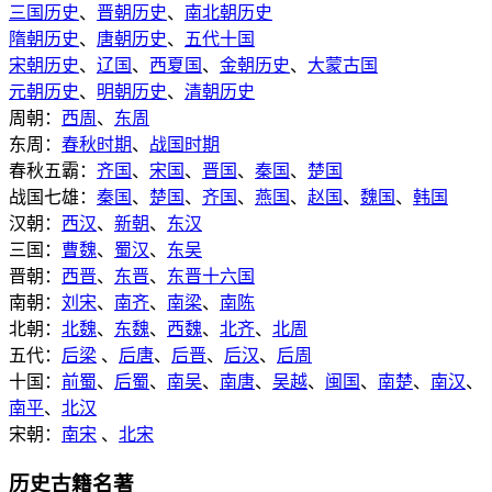
三国历史
、
晋朝历史
、
南北朝历史
隋朝历史
、
唐朝历史
、
五代十国
宋朝历史
、
辽国
、
西夏国
、
金朝历史
、
大蒙古国
元朝历史
、
明朝历史
、
清朝历史
周朝：
西周
、
东周
东周：
春秋时期
、
战国时期
春秋五霸：
齐国
、
宋国
、
晋国
、
秦国
、
楚国
战国七雄：
秦国
、
楚国
、
齐国
、
燕国
、
赵国
、
魏国
、
韩国
汉朝：
西汉
、
新朝
、
东汉
三国：
曹魏
、
蜀汉
、
东吴
晋朝：
西晋
、
东晋
、
东晋十六国
南朝：
刘宋
、
南齐
、
南梁
、
南陈
北朝：
北魏
、
东魏
、
西魏
、
北齐
、
北周
五代：
后梁
、
后唐
、
后晋
、
后汉
、
后周
十国：
前蜀
、
后蜀
、
南吴
、
南唐
、
吴越
、
闽国
、
南楚
、
南汉
、
南平
、
北汉
宋朝：
南宋
、
北宋
历史古籍名著