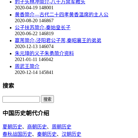
豹子头林冲简介-八十万禁军教头
2020-04-19
148001
黄香简介—古代二十四孝黄香温席的主人公
2020-08-20
146867
公子扶苏简介-秦始皇长子
2020-06-22
146819
嬴芾简介-泾阳君公子芾,秦昭襄王的弟弟
2020-12-13
146074
朱元璋的义子朱勇简介资料
2021-01-11
146042
周武王简介
2020-12-14
145841
搜索
中国历史朝代介绍
夏朝历史
、
商朝历史
、
周朝历史
春秋战国历史
、
秦朝历史
、
汉朝历史