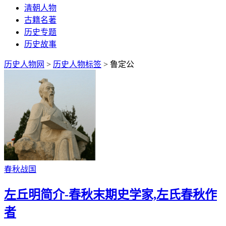
清朝人物
古籍名著
历史专题
历史故事
历史人物网
>
历史人物标签
> 鲁定公
春秋战国
左丘明简介-春秋末期史学家,左氏春秋作
者