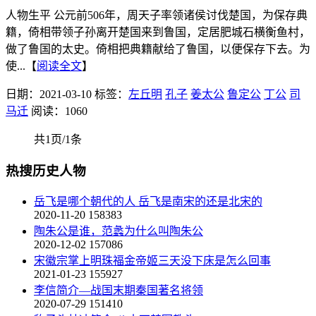
人物生平 公元前506年，周天子率领诸侯讨伐楚国，为保存典
籍，倚相带领子孙离开楚国来到鲁国，定居肥城石横衡鱼村，
做了鲁国的太史。倚相把典籍献给了鲁国，以便保存下去。为
使...【
阅读全文
】
日期：2021-03-10
标签：
左丘明
孔子
姜太公
鲁定公
丁公
司
马迁
阅读：1060
共1页/1条
热搜历史人物
岳飞是哪个朝代的人 岳飞是南宋的还是北宋的
2020-11-20
158383
陶朱公是谁，范蠡为什么叫陶朱公
2020-12-02
157086
宋徽宗掌上明珠福金帝姬三天没下床是怎么回事
2021-01-23
155927
李信简介—战国末期秦国著名将领
2020-07-29
151410