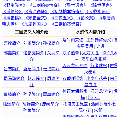
《野叟曝言》
《二刻拍案惊奇》
《警世通言》
《喻世明言》
《道德经》
《资治通鉴》
《初刻拍案惊奇》
《大戴礼记》
《清史稿》
《宋史全文》
《三侠五义》
《彭公案》
《隋唐两
朝志传》
《东周列国志》
《三刻拍案惊奇》
三国演义人物介绍
水浒传人物介绍
及时雨宋江
|
玉麒麟卢俊义
|
曹操简介
|
刘备简介
|
孙权简介
多星吴用
|
史进
郭嘉简介
|
诸葛亮简介
|
关羽简
浪子燕青
|
大刀关胜
|
豹子头
介
冲
|
浪里白条张顺
入云龙公孙胜
|
行者武松
|
霹
吕布简介
|
袁绍简介
|
张飞简介
火秦明
司马懿简介
|
赵云简介
|
周瑜简
双鞭呼延灼
|
小李广花荣
|
白
介
鼠白胜
神行太保戴宗
|
混江龙李俊
|
曹植简介
|
孙坚简介
|
董卓简介
横
|
阮小二
陆逊简介
|
貂蝉简介
|
庞统简介
|
托塔天王晁盖
|
活阎罗阮小七
孙策简介
阮小五
|
朱武
黑旋风李逵
|
金枪手徐宁
|
青