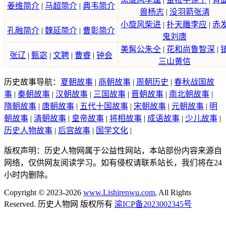
姜维简介
|
马超简介
|
典韦简介
兽杨志
|
没羽箭张清
小旋风柴进
|
扑天雕李应
|
赤
孔融简介
|
魏延简介
|
曹彰简介
鬼刘唐
美髯公朱仝
|
花和尚鲁智深
|
张辽
|
甄宓
|
文聘
|
曹睿
|
钟会
三山黄信
历史故事导航：
夏朝故事
|
商朝故事
|
周朝历史
|
春秋战国故
事
|
秦朝故事
|
汉朝故事
|
三国故事
|
晋朝故事
|
南北朝故事
|
隋朝故事
|
唐朝故事
|
五代十国故事
|
宋朝故事
|
元朝故事
|
明
朝故事
|
清朝故事
|
皇帝故事
|
将相故事
|
成语故事
|
少儿故事
|
历史人物故事
|
后宫故事
|
国学文化
|
版权声明：历史人物网属于公益性网站，本站部份内容来源自
网络，仅供网友阅读学习。如有侵权请联系站长，我们将在24
小时内删除。
Copyright © 2023-2026
www.Lishirenwu.com
, All Rights
Reserved. 历史人物网 版权所有
渝ICP备2023002345号