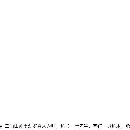
，拜二仙山紫虚观罗真人为师，道号一清先生，学得一身道术，能呼