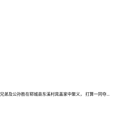
弟及公孙胜在郓城县东溪村晁盖家中聚义， 打算一同夺...