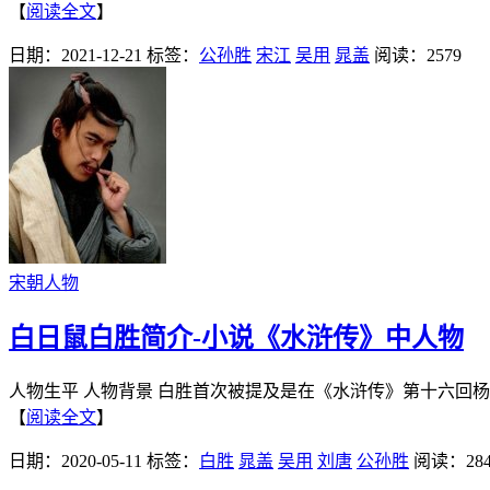
【
阅读全文
】
日期：2021-12-21
标签：
公孙胜
宋江
吴用
晁盖
阅读：2579
宋朝人物
白日鼠白胜简介-小说《水浒传》中人物
人物生平 人物背景 白胜首次被提及是在《水浒传》第十六回杨
【
阅读全文
】
日期：2020-05-11
标签：
白胜
晁盖
吴用
刘唐
公孙胜
阅读：284