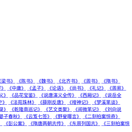
《梁书》
《陈书》
《魏书》
《北齐书》
《周书》
《隋书》
学》
《中庸》
《孟子》
《论语》
《尚书》
《礼记》
《周易》
义》
《品花宝鉴》
《说唐演义全传》
《西厢记》
《说岳全
史》
《法苑珠林》
《薛刚反唐》
《搜神记》
《梦溪笔谈》
录》
《乾隆南巡记》
《艺文类聚》
《阅微笔记》
《刘向说
晏子春秋》
《云笈七签》
《野叟曝言》
《二刻拍案惊奇》
》
《彭公案》
《隋唐两朝志传》
《东周列国志》
《三刻拍案惊