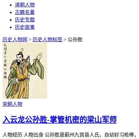
清朝人物
古籍名著
历史专题
历史故事
历史人物网
>
历史人物标签
> 公孙胜
宋朝人物
入云龙公孙胜-掌管机密的梁山军师
人物经历 人物出身 公孙胜是蓟州九宫县人氏，自幼好习枪棒