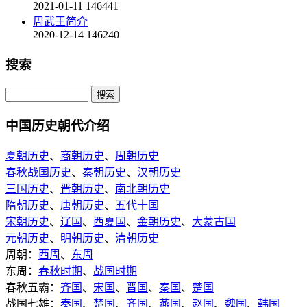
2021-01-11
146441
周武王简介
2020-12-14
146240
搜索
中国历史朝代介绍
夏朝历史
、
商朝历史
、
周朝历史
春秋战国历史
、
秦朝历史
、
汉朝历史
三国历史
、
晋朝历史
、
南北朝历史
隋朝历史
、
唐朝历史
、
五代十国
宋朝历史
、
辽国
、
西夏国
、
金朝历史
、
大蒙古国
元朝历史
、
明朝历史
、
清朝历史
周朝：
西周
、
东周
东周：
春秋时期
、
战国时期
春秋五霸：
齐国
、
宋国
、
晋国
、
秦国
、
楚国
战国七雄：
秦国
、
楚国
、
齐国
、
燕国
、
赵国
、
魏国
、
韩国