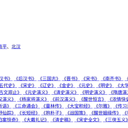
南平
、
北汉
汉书》
《后汉书》
《三国志》
《晋书》
《宋书》
《南齐书》
五代史》
《宋史》
《辽史》
《金史》
《元史》
《明史》
《大
古文观止》
《元史演义》
《清史演义》
《明史演义》
《隋唐演
汉演义》
《杨家将演义》
《前汉演义》
《醒世恒言》
《浓情快
新语》
《三命通会》
《童林传》
《大宝积经》
《尔雅》
《传习
野仙踪》
《长短经》
《抱朴子》
《战国策》
《醒世姻缘传》
《
拍案惊奇》
《大戴礼记》
《清史稿》
《宋史全文》
《三侠五义