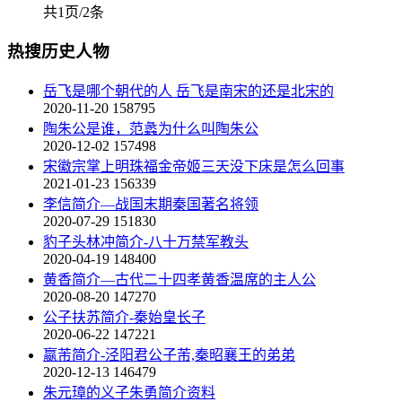
共1页/2条
热搜历史人物
岳飞是哪个朝代的人 岳飞是南宋的还是北宋的
2020-11-20
158795
陶朱公是谁，范蠡为什么叫陶朱公
2020-12-02
157498
宋徽宗掌上明珠福金帝姬三天没下床是怎么回事
2021-01-23
156339
李信简介—战国末期秦国著名将领
2020-07-29
151830
豹子头林冲简介-八十万禁军教头
2020-04-19
148400
黄香简介—古代二十四孝黄香温席的主人公
2020-08-20
147270
公子扶苏简介-秦始皇长子
2020-06-22
147221
嬴芾简介-泾阳君公子芾,秦昭襄王的弟弟
2020-12-13
146479
朱元璋的义子朱勇简介资料