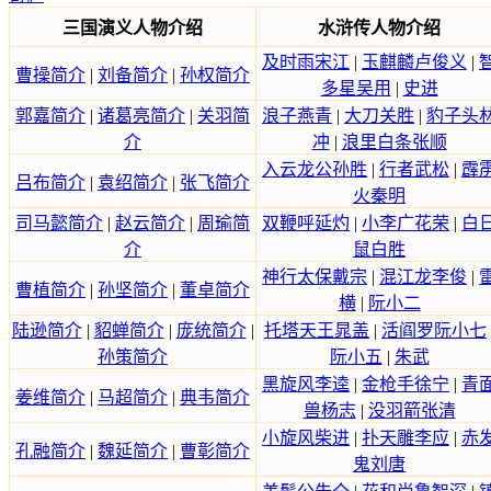
三国演义人物介绍
水浒传人物介绍
及时雨宋江
|
玉麒麟卢俊义
|
曹操简介
|
刘备简介
|
孙权简介
多星吴用
|
史进
郭嘉简介
|
诸葛亮简介
|
关羽简
浪子燕青
|
大刀关胜
|
豹子头
介
冲
|
浪里白条张顺
入云龙公孙胜
|
行者武松
|
霹
吕布简介
|
袁绍简介
|
张飞简介
火秦明
司马懿简介
|
赵云简介
|
周瑜简
双鞭呼延灼
|
小李广花荣
|
白
介
鼠白胜
神行太保戴宗
|
混江龙李俊
|
曹植简介
|
孙坚简介
|
董卓简介
横
|
阮小二
陆逊简介
|
貂蝉简介
|
庞统简介
|
托塔天王晁盖
|
活阎罗阮小七
孙策简介
阮小五
|
朱武
黑旋风李逵
|
金枪手徐宁
|
青
姜维简介
|
马超简介
|
典韦简介
兽杨志
|
没羽箭张清
小旋风柴进
|
扑天雕李应
|
赤
孔融简介
|
魏延简介
|
曹彰简介
鬼刘唐