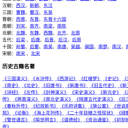
汉朝：
西汉
、
新朝
、
东汉
三国：
曹魏
、
蜀汉
、
东吴
晋朝：
西晋
、
东晋
、
东晋十六国
南朝：
刘宋
、
南齐
、
南梁
、
南陈
北朝：
北魏
、
东魏
、
西魏
、
北齐
、
北周
五代：
后梁
、
后唐
、
后晋
、
后汉
、
后周
十国：
前蜀
、
后蜀
、
南吴
、
南唐
、
吴越
、
闽国
、
南楚
、
南汉
、
宋朝：
南宋
、
北宋
历史古籍名著
《三国演义》
《水浒传》
《西游记》
《红楼梦》
《史记》
《
《南史》
《北史》
《旧唐书》
《新唐书》
《旧五代史》
《新
《诗经》
《左传》
《封神演义》
《宋史演义》
《新元史》
《
传》
《两晋演义》
《南北史演义》
《残唐五代史演义》
《后
《春秋外传》
《纪效新书》
《乐府诗集》
《施公案》
《世说
苑》
《论衡》
《海上花列传》
《二十年目睹之怪现状》
《绿
《警世通言》
《喻世明言》
《道德经》
《资治通鉴》
《初刻
奇》