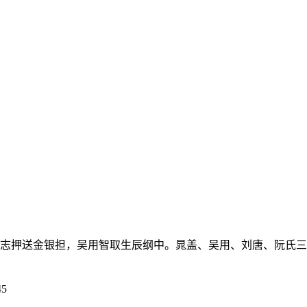
志押送金银担，吴用智取生辰纲中。晁盖、吴用、刘唐、阮氏三兄
5