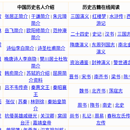
中国历史名人介绍
历史古籍在线阅读
智
张居正简介
|
于谦简介
|
朱元璋
三国演义
|
红楼梦
|
水浒传
|
简介
游记
林
岳飞简介
|
欧阳修简介
|
范仲淹
二十四史
|
史记
|
汉书
|
三国
简介
雳
隋唐演义
|
东周列国志
|
南北
诗仙李白简介
|
诗圣杜甫简介
演义
日
晚唐诗人李商隐
|
樊川居士杜牧
资治通鉴
|
封神演义
|
警世通
简介
雷
韩愈简介
|
苏轼的介绍
|
屈原简
晋书
|
宋书
|
南齐书
|
梁书
|
陈
介资料
|
吕不韦传奇
|
秦惠文王
|
秦昭襄
魏书
|
北齐书
|
荡寇志
王
面
张仪
|
苏秦
|
林则徐
|
秦始皇简
周书
|
隋书
|
南史
|
北史
介
发
抗倭英雄戚继光
|
关汉卿
|
窝阔
尚书
|
礼记
|
周易
|
春秋左氏
台汗
|
嘉靖皇帝
左传