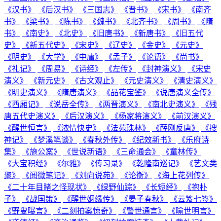
《汉书》
《后汉书》
《三国志》
《晋书》
《宋书》
《南齐
书》
《梁书》
《陈书》
《魏书》
《北齐书》
《周书》
《隋
书》
《南史》
《北史》
《旧唐书》
《新唐书》
《旧五代
史》
《新五代史》
《宋史》
《辽史》
《金史》
《元史》
《明史》
《大学》
《中庸》
《孟子》
《论语》
《尚书》
《礼记》
《周易》
《诗经》
《左传》
《封神演义》
《宋史
演义》
《新元史》
《古文观止》
《元史演义》
《清史演义》
《明史演义》
《隋唐演义》
《品花宝鉴》
《说唐演义全传》
《西厢记》
《说岳全传》
《两晋演义》
《南北史演义》
《残
唐五代史演义》
《后汉演义》
《杨家将演义》
《前汉演义》
《醒世恒言》
《浓情快史》
《法苑珠林》
《薛刚反唐》
《搜
神记》
《梦溪笔谈》
《春秋外传》
《纪效新书》
《乐府诗
集》
《施公案》
《世说新语》
《三命通会》
《童林传》
《大宝积经》
《尔雅》
《传习录》
《乾隆南巡记》
《艺文类
聚》
《阅微笔记》
《刘向说苑》
《论衡》
《海上花列传》
《二十年目睹之怪现状》
《绿野仙踪》
《长短经》
《抱朴
子》
《战国策》
《醒世姻缘传》
《晏子春秋》
《云笈七签》
《野叟曝言》
《二刻拍案惊奇》
《警世通言》
《喻世明言》