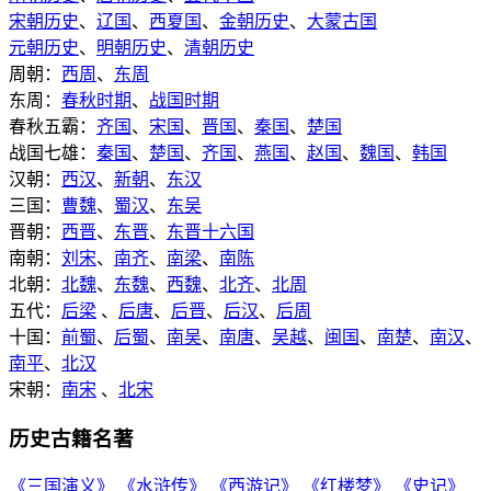
宋朝历史
、
辽国
、
西夏国
、
金朝历史
、
大蒙古国
元朝历史
、
明朝历史
、
清朝历史
周朝：
西周
、
东周
东周：
春秋时期
、
战国时期
春秋五霸：
齐国
、
宋国
、
晋国
、
秦国
、
楚国
战国七雄：
秦国
、
楚国
、
齐国
、
燕国
、
赵国
、
魏国
、
韩国
汉朝：
西汉
、
新朝
、
东汉
三国：
曹魏
、
蜀汉
、
东吴
晋朝：
西晋
、
东晋
、
东晋十六国
南朝：
刘宋
、
南齐
、
南梁
、
南陈
北朝：
北魏
、
东魏
、
西魏
、
北齐
、
北周
五代：
后梁
、
后唐
、
后晋
、
后汉
、
后周
十国：
前蜀
、
后蜀
、
南吴
、
南唐
、
吴越
、
闽国
、
南楚
、
南汉
、
南平
、
北汉
宋朝：
南宋
、
北宋
历史古籍名著
《三国演义》
《水浒传》
《西游记》
《红楼梦》
《史记》