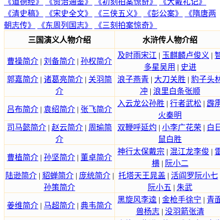
《道德经》
《资治通鉴》
《初刻拍案惊奇》
《大戴礼记》
《清史稿》
《宋史全文》
《三侠五义》
《彭公案》
《隋唐两
朝志传》
《东周列国志》
《三刻拍案惊奇》
三国演义人物介绍
水浒传人物介绍
及时雨宋江
|
玉麒麟卢俊义
|
曹操简介
|
刘备简介
|
孙权简介
多星吴用
|
史进
郭嘉简介
|
诸葛亮简介
|
关羽简
浪子燕青
|
大刀关胜
|
豹子头
介
冲
|
浪里白条张顺
入云龙公孙胜
|
行者武松
|
霹
吕布简介
|
袁绍简介
|
张飞简介
火秦明
司马懿简介
|
赵云简介
|
周瑜简
双鞭呼延灼
|
小李广花荣
|
白
介
鼠白胜
神行太保戴宗
|
混江龙李俊
|
曹植简介
|
孙坚简介
|
董卓简介
横
|
阮小二
陆逊简介
|
貂蝉简介
|
庞统简介
|
托塔天王晁盖
|
活阎罗阮小七
孙策简介
阮小五
|
朱武
黑旋风李逵
|
金枪手徐宁
|
青
姜维简介
|
马超简介
|
典韦简介
兽杨志
|
没羽箭张清