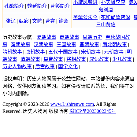
小旋风柴进
|
扑天雕李应
|
赤
孔融简介
|
魏延简介
|
曹彰简介
鬼刘唐
美髯公朱仝
|
花和尚鲁智深
|
张辽
|
甄宓
|
文聘
|
曹睿
|
钟会
三山黄信
历史故事导航：
夏朝故事
|
商朝故事
|
周朝历史
|
春秋战国故
事
|
秦朝故事
|
汉朝故事
|
三国故事
|
晋朝故事
|
南北朝故事
|
隋朝故事
|
唐朝故事
|
五代十国故事
|
宋朝故事
|
元朝故事
|
明
朝故事
|
清朝故事
|
皇帝故事
|
将相故事
|
成语故事
|
少儿故事
|
历史人物故事
|
后宫故事
|
国学文化
|
版权声明：历史人物网属于公益性网站，本站部份内容来源自
网络，仅供网友阅读学习。如有侵权请联系站长，我们将在24
小时内删除。
Copyright © 2023-2026
www.Lishirenwu.com
, All Rights
Reserved. 历史人物网 版权所有
渝ICP备2023002345号