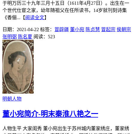
于明万历三十九年三月十五日（1611年4月27日）。出生在一
个世代仕宦之家，幼年随祖父在任所读书，14岁就刊刻诗集
《香俪...【
阅读全文
】
日期：2021-04-22
标签：
冒辟疆
董小宛
陈贞慧
冒起宗
侯朝宗
张明弼
陈名夏
阅读：523
明朝人物
董小宛简介-明末秦淮八艳之一
人物生平 大家闺秀 董小宛出生于苏州城内董家绣庄，董家绣