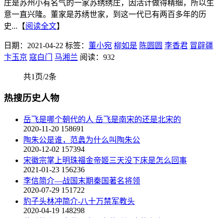
庄是苏州小有名气的一家苏绣绣庄，因活计做得精细，所以生
意一直兴隆。董家是苏绣世家，到这一代已有两百多年的历
史...【
阅读全文
】
日期：2021-04-22
标签：
董小宛
柳如是
陈圆圆
李香君
冒辟疆
卞玉京
寇白门
马湘兰
阅读：932
共1页/2条
热搜历史人物
岳飞是哪个朝代的人 岳飞是南宋的还是北宋的
2020-11-20
158691
陶朱公是谁，范蠡为什么叫陶朱公
2020-12-02
157394
宋徽宗掌上明珠福金帝姬三天没下床是怎么回事
2021-01-23
156236
李信简介—战国末期秦国著名将领
2020-07-29
151722
豹子头林冲简介-八十万禁军教头
2020-04-19
148298