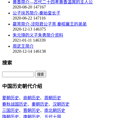
黄香简介—古代二十四孝黄香温席的主人公
2020-08-20
147167
公子扶苏简介-秦始皇长子
2020-06-22
147116
嬴芾简介-泾阳君公子芾,秦昭襄王的弟弟
2020-12-13
146375
朱元璋的义子朱勇简介资料
2021-01-11
146339
周武王简介
2020-12-14
146138
搜索
中国历史朝代介绍
夏朝历史
、
商朝历史
、
周朝历史
春秋战国历史
、
秦朝历史
、
汉朝历史
三国历史
、
晋朝历史
、
南北朝历史
隋朝历史
、
唐朝历史
、
五代十国