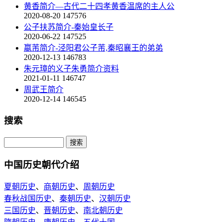
黄香简介—古代二十四孝黄香温席的主人公
2020-08-20
147576
公子扶苏简介-秦始皇长子
2020-06-22
147525
嬴芾简介-泾阳君公子芾,秦昭襄王的弟弟
2020-12-13
146783
朱元璋的义子朱勇简介资料
2021-01-11
146747
周武王简介
2020-12-14
146545
搜索
中国历史朝代介绍
夏朝历史
、
商朝历史
、
周朝历史
春秋战国历史
、
秦朝历史
、
汉朝历史
三国历史
、
晋朝历史
、
南北朝历史