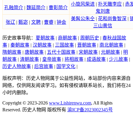
小旋风柴进
|
扑天雕李应
|
赤
孔融简介
|
魏延简介
|
曹彰简介
鬼刘唐
美髯公朱仝
|
花和尚鲁智深
|
张辽
|
甄宓
|
文聘
|
曹睿
|
钟会
三山黄信
历史故事导航：
夏朝故事
|
商朝故事
|
周朝历史
|
春秋战国故
事
|
秦朝故事
|
汉朝故事
|
三国故事
|
晋朝故事
|
南北朝故事
|
隋朝故事
|
唐朝故事
|
五代十国故事
|
宋朝故事
|
元朝故事
|
明
朝故事
|
清朝故事
|
皇帝故事
|
将相故事
|
成语故事
|
少儿故事
|
历史人物故事
|
后宫故事
|
国学文化
|
版权声明：历史人物网属于公益性网站，本站部份内容来源自
网络，仅供网友阅读学习。如有侵权请联系站长，我们将在24
小时内删除。
Copyright © 2023-2026
www.Lishirenwu.com
, All Rights
Reserved. 历史人物网 版权所有
渝ICP备2023002345号