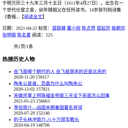
于明万历三十九年三月十五日（1611年4月27日）。出生在一
个世代仕宦之家，幼年随祖父在任所读书，14岁就刊刻诗集
《香俪...【
阅读全文
】
日期：2021-04-22
标签：
冒辟疆
董小宛
陈贞慧
冒起宗
侯朝宗
张明弼
陈名夏
阅读：525
共1页/1条
热搜历史人物
岳飞是哪个朝代的人 岳飞是南宋的还是北宋的
2020-11-20
159117
陶朱公是谁，范蠡为什么叫陶朱公
2020-12-02
157821
宋徽宗掌上明珠福金帝姬三天没下床是怎么回事
2021-01-23
156663
李信简介—战国末期秦国著名将领
2020-07-29
152146
豹子头林冲简介-八十万禁军教头
2020-04-19
148706