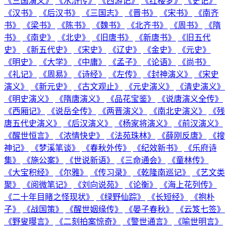
《三国演义》
《水浒传》
《西游记》
《红楼梦》
《史记》
《汉书》
《后汉书》
《三国志》
《晋书》
《宋书》
《南齐
书》
《梁书》
《陈书》
《魏书》
《北齐书》
《周书》
《隋
书》
《南史》
《北史》
《旧唐书》
《新唐书》
《旧五代
史》
《新五代史》
《宋史》
《辽史》
《金史》
《元史》
《明史》
《大学》
《中庸》
《孟子》
《论语》
《尚书》
《礼记》
《周易》
《诗经》
《左传》
《封神演义》
《宋史
演义》
《新元史》
《古文观止》
《元史演义》
《清史演义》
《明史演义》
《隋唐演义》
《品花宝鉴》
《说唐演义全传》
《西厢记》
《说岳全传》
《两晋演义》
《南北史演义》
《残
唐五代史演义》
《后汉演义》
《杨家将演义》
《前汉演义》
《醒世恒言》
《浓情快史》
《法苑珠林》
《薛刚反唐》
《搜
神记》
《梦溪笔谈》
《春秋外传》
《纪效新书》
《乐府诗
集》
《施公案》
《世说新语》
《三命通会》
《童林传》
《大宝积经》
《尔雅》
《传习录》
《乾隆南巡记》
《艺文类
聚》
《阅微笔记》
《刘向说苑》
《论衡》
《海上花列传》
《二十年目睹之怪现状》
《绿野仙踪》
《长短经》
《抱朴
子》
《战国策》
《醒世姻缘传》
《晏子春秋》
《云笈七签》
《野叟曝言》
《二刻拍案惊奇》
《警世通言》
《喻世明言》