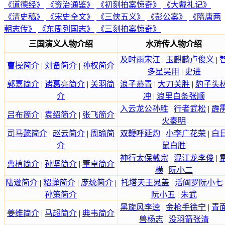
《道德经》
《资治通鉴》
《初刻拍案惊奇》
《大戴礼记》
《清史稿》
《宋史全文》
《三侠五义》
《彭公案》
《隋唐两
朝志传》
《东周列国志》
《三刻拍案惊奇》
三国演义人物介绍
水浒传人物介绍
及时雨宋江
|
玉麒麟卢俊义
|
曹操简介
|
刘备简介
|
孙权简介
多星吴用
|
史进
郭嘉简介
|
诸葛亮简介
|
关羽简
浪子燕青
|
大刀关胜
|
豹子头
介
冲
|
浪里白条张顺
入云龙公孙胜
|
行者武松
|
霹
吕布简介
|
袁绍简介
|
张飞简介
火秦明
司马懿简介
|
赵云简介
|
周瑜简
双鞭呼延灼
|
小李广花荣
|
白
介
鼠白胜
神行太保戴宗
|
混江龙李俊
|
曹植简介
|
孙坚简介
|
董卓简介
横
|
阮小二
陆逊简介
|
貂蝉简介
|
庞统简介
|
托塔天王晁盖
|
活阎罗阮小七
孙策简介
阮小五
|
朱武
黑旋风李逵
|
金枪手徐宁
|
青
姜维简介
|
马超简介
|
典韦简介
兽杨志
|
没羽箭张清