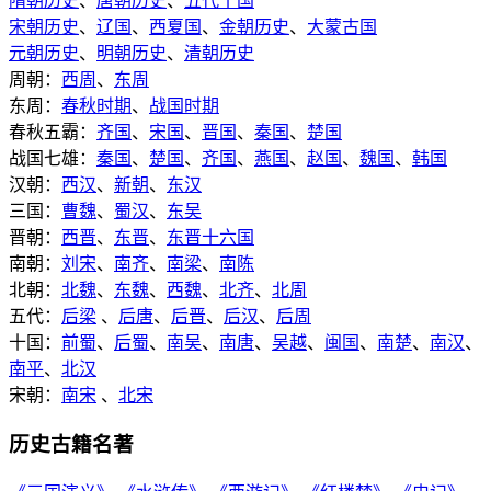
隋朝历史
、
唐朝历史
、
五代十国
宋朝历史
、
辽国
、
西夏国
、
金朝历史
、
大蒙古国
元朝历史
、
明朝历史
、
清朝历史
周朝：
西周
、
东周
东周：
春秋时期
、
战国时期
春秋五霸：
齐国
、
宋国
、
晋国
、
秦国
、
楚国
战国七雄：
秦国
、
楚国
、
齐国
、
燕国
、
赵国
、
魏国
、
韩国
汉朝：
西汉
、
新朝
、
东汉
三国：
曹魏
、
蜀汉
、
东吴
晋朝：
西晋
、
东晋
、
东晋十六国
南朝：
刘宋
、
南齐
、
南梁
、
南陈
北朝：
北魏
、
东魏
、
西魏
、
北齐
、
北周
五代：
后梁
、
后唐
、
后晋
、
后汉
、
后周
十国：
前蜀
、
后蜀
、
南吴
、
南唐
、
吴越
、
闽国
、
南楚
、
南汉
、
南平
、
北汉
宋朝：
南宋
、
北宋
历史古籍名著