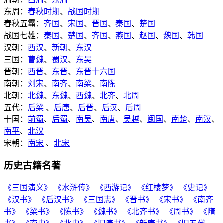
东周：
春秋时期
、
战国时期
春秋五霸：
齐国
、
宋国
、
晋国
、
秦国
、
楚国
战国七雄：
秦国
、
楚国
、
齐国
、
燕国
、
赵国
、
魏国
、
韩国
汉朝：
西汉
、
新朝
、
东汉
三国：
曹魏
、
蜀汉
、
东吴
晋朝：
西晋
、
东晋
、
东晋十六国
南朝：
刘宋
、
南齐
、
南梁
、
南陈
北朝：
北魏
、
东魏
、
西魏
、
北齐
、
北周
五代：
后梁
、
后唐
、
后晋
、
后汉
、
后周
十国：
前蜀
、
后蜀
、
南吴
、
南唐
、
吴越
、
闽国
、
南楚
、
南汉
、
南平
、
北汉
宋朝：
南宋
、
北宋
历史古籍名著
《三国演义》
《水浒传》
《西游记》
《红楼梦》
《史记》
《汉书》
《后汉书》
《三国志》
《晋书》
《宋书》
《南齐
书》
《梁书》
《陈书》
《魏书》
《北齐书》
《周书》
《隋