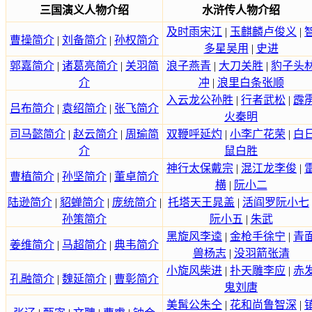
三国演义人物介绍
水浒传人物介绍
及时雨宋江
|
玉麒麟卢俊义
|
曹操简介
|
刘备简介
|
孙权简介
多星吴用
|
史进
郭嘉简介
|
诸葛亮简介
|
关羽简
浪子燕青
|
大刀关胜
|
豹子头
介
冲
|
浪里白条张顺
入云龙公孙胜
|
行者武松
|
霹
吕布简介
|
袁绍简介
|
张飞简介
火秦明
司马懿简介
|
赵云简介
|
周瑜简
双鞭呼延灼
|
小李广花荣
|
白
介
鼠白胜
神行太保戴宗
|
混江龙李俊
|
曹植简介
|
孙坚简介
|
董卓简介
横
|
阮小二
陆逊简介
|
貂蝉简介
|
庞统简介
|
托塔天王晁盖
|
活阎罗阮小七
孙策简介
阮小五
|
朱武
黑旋风李逵
|
金枪手徐宁
|
青
姜维简介
|
马超简介
|
典韦简介
兽杨志
|
没羽箭张清
小旋风柴进
|
扑天雕李应
|
赤
孔融简介
|
魏延简介
|
曹彰简介
鬼刘唐
美髯公朱仝
|
花和尚鲁智深
|