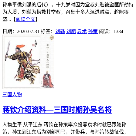
孙牟平侯刘渫的后代），十九岁时因为堂叔刘韪被盗匪所劫持
为人质，刘繇为搭救其堂叔，召集十多人混进贼窝，趁隙将
盗...【
阅读全文
】
日期：2020-07-31
标签：
刘繇
刘肥
袁术
孙策
阅读：1334
三国人物
蒋钦介绍资料—三国时期孙吴名将
人物生平 从平江东 蒋钦在孙策率众投靠袁术时就已跟随孙
策，孙策到江东后为别部司马，并带兵，与孙策转战征伐，