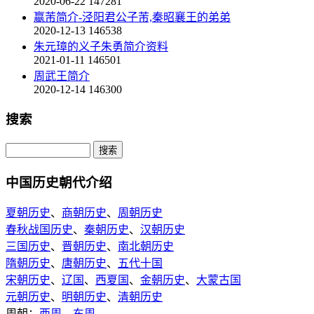
2020-06-22
147281
嬴芾简介-泾阳君公子芾,秦昭襄王的弟弟
2020-12-13
146538
朱元璋的义子朱勇简介资料
2021-01-11
146501
周武王简介
2020-12-14
146300
搜索
中国历史朝代介绍
夏朝历史
、
商朝历史
、
周朝历史
春秋战国历史
、
秦朝历史
、
汉朝历史
三国历史
、
晋朝历史
、
南北朝历史
隋朝历史
、
唐朝历史
、
五代十国
宋朝历史
、
辽国
、
西夏国
、
金朝历史
、
大蒙古国
元朝历史
、
明朝历史
、
清朝历史
周朝：
西周
、
东周