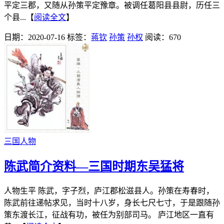
平定三郡，又随从孙策平定豫章。被调任葛阳县县尉，历任三
个县...【
阅读全文
】
日期：2020-07-16
标签：
蒋钦
孙策
孙权
阅读：670
三国人物
陈武简介资料—三国时期东吴猛将
人物生平 陈武，字子烈，庐江郡松滋县人。孙策在寿春时，
陈武前往递帖求见，当时十八岁，身长七尺七寸，于是跟随孙
策东渡长江，征战有功，被任为别部司马。 庐江地区一直有