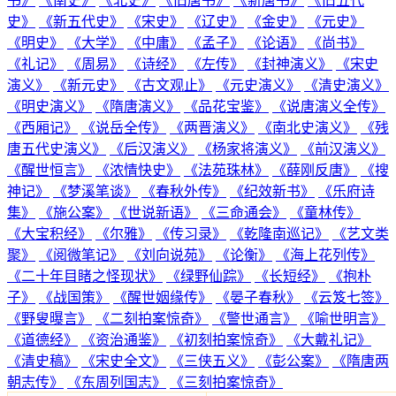
书》
《南史》
《北史》
《旧唐书》
《新唐书》
《旧五代
史》
《新五代史》
《宋史》
《辽史》
《金史》
《元史》
《明史》
《大学》
《中庸》
《孟子》
《论语》
《尚书》
《礼记》
《周易》
《诗经》
《左传》
《封神演义》
《宋史
演义》
《新元史》
《古文观止》
《元史演义》
《清史演义》
《明史演义》
《隋唐演义》
《品花宝鉴》
《说唐演义全传》
《西厢记》
《说岳全传》
《两晋演义》
《南北史演义》
《残
唐五代史演义》
《后汉演义》
《杨家将演义》
《前汉演义》
《醒世恒言》
《浓情快史》
《法苑珠林》
《薛刚反唐》
《搜
神记》
《梦溪笔谈》
《春秋外传》
《纪效新书》
《乐府诗
集》
《施公案》
《世说新语》
《三命通会》
《童林传》
《大宝积经》
《尔雅》
《传习录》
《乾隆南巡记》
《艺文类
聚》
《阅微笔记》
《刘向说苑》
《论衡》
《海上花列传》
《二十年目睹之怪现状》
《绿野仙踪》
《长短经》
《抱朴
子》
《战国策》
《醒世姻缘传》
《晏子春秋》
《云笈七签》
《野叟曝言》
《二刻拍案惊奇》
《警世通言》
《喻世明言》
《道德经》
《资治通鉴》
《初刻拍案惊奇》
《大戴礼记》
《清史稿》
《宋史全文》
《三侠五义》
《彭公案》
《隋唐两
朝志传》
《东周列国志》
《三刻拍案惊奇》