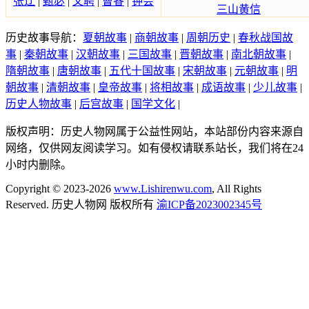
张辽
|
甄宓
|
文聘
|
曹睿
|
钟会
三山黄信
历史故事导航：
夏朝故事
|
商朝故事
|
周朝历史
|
春秋战国故
事
|
秦朝故事
|
汉朝故事
|
三国故事
|
晋朝故事
|
南北朝故事
|
隋朝故事
|
唐朝故事
|
五代十国故事
|
宋朝故事
|
元朝故事
|
明
朝故事
|
清朝故事
|
皇帝故事
|
将相故事
|
成语故事
|
少儿故事
|
历史人物故事
|
后宫故事
|
国学文化
|
版权声明：历史人物网属于公益性网站，本站部份内容来源自
网络，仅供网友阅读学习。如有侵权请联系站长，我们将在24
小时内删除。
Copyright © 2023-2026
www.Lishirenwu.com
, All Rights
Reserved. 历史人物网 版权所有
渝ICP备2023002345号