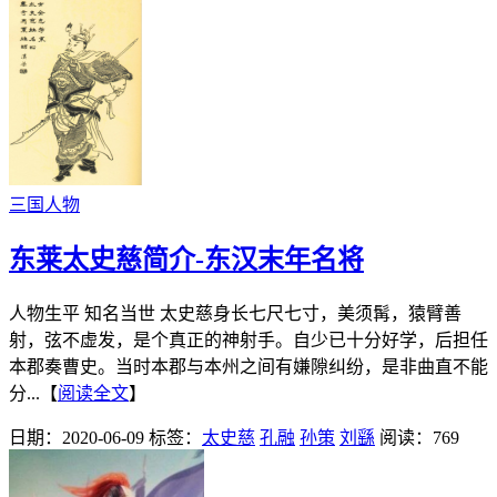
三国人物
东莱太史慈简介-东汉末年名将
人物生平 知名当世 太史慈身长七尺七寸，美须髯，猿臂善
射，弦不虚发，是个真正的神射手。自少已十分好学，后担任
本郡奏曹史。当时本郡与本州之间有嫌隙纠纷，是非曲直不能
分...【
阅读全文
】
日期：2020-06-09
标签：
太史慈
孔融
孙策
刘繇
阅读：769