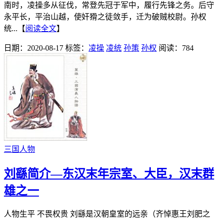
南时，凌操多从征伐，常登先冠于军中，履行先锋之务。后守
永平长，平治山越，使奸猾之徒敛手，迁为破贼校尉。孙权
统...【
阅读全文
】
日期：2020-08-17
标签：
凌操
凌统
孙策
孙权
阅读：784
三国人物
刘繇简介—东汉末年宗室、大臣，汉末群
雄之一
人物生平 不畏权贵 刘繇是汉朝皇室的远亲（齐悼惠王刘肥之