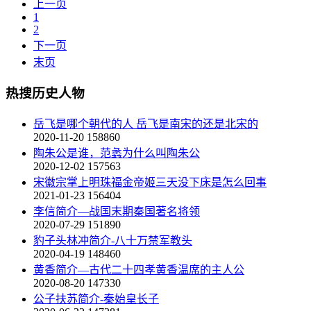
上一页
1
2
下一页
末页
热搜历史人物
岳飞是哪个朝代的人 岳飞是南宋的还是北宋的
2020-11-20
158860
陶朱公是谁，范蠡为什么叫陶朱公
2020-12-02
157563
宋徽宗掌上明珠福金帝姬三天没下床是怎么回事
2021-01-23
156404
李信简介—战国末期秦国著名将领
2020-07-29
151890
豹子头林冲简介-八十万禁军教头
2020-04-19
148460
黄香简介—古代二十四孝黄香温席的主人公
2020-08-20
147330
公子扶苏简介-秦始皇长子