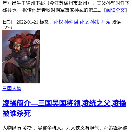
年）出生于徐州下邳（今江苏徐州市邳州），其父孙坚时任下
邳县丞。 据传他是春秋时期军事家孙武的第二...【
阅读全文
】
日期：2022-01-21
标签：
孙权
孙仲谋
孙坚
孙策
孙亮
阅读：
2276
三国人物
凌操简介—三国吴国将领,凌统之父,凌操
被谁杀死
人物经历 凌操 ，吴郡余杭人。为人侠义有胆气，孙策锋起淮