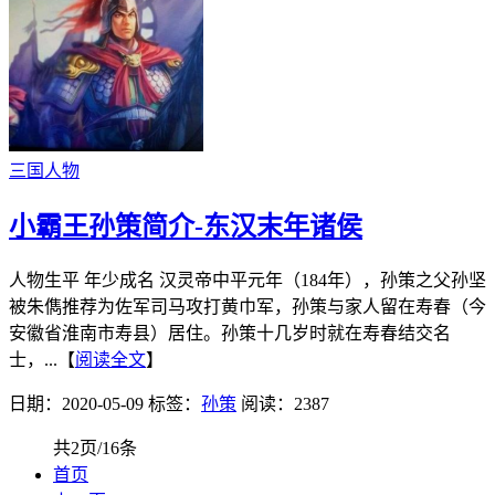
三国人物
小霸王孙策简介-东汉末年诸侯
人物生平 年少成名 汉灵帝中平元年（184年），孙策之父孙坚
被朱儁推荐为佐军司马攻打黄巾军，孙策与家人留在寿春（今
安徽省淮南市寿县）居住。孙策十几岁时就在寿春结交名
士，...【
阅读全文
】
日期：2020-05-09
标签：
孙策
阅读：2387
共2页/16条
首页