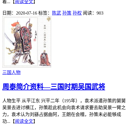
着...【
阅读全文
】
日期：2020-07-16
标签：
陈武
孙策
孙权
阅读：903
三国人物
周泰简介资料—三国时期吴国武将
人物生平 从平江东 兴平二年（195年），袁术派遣孙策的舅舅
吴景去进讨横江，孙策趁此机会向袁术请求要去助吴景一臂之
力，袁术认为刘繇占据曲阿，王朗在会稽，孙策未必能够成
功...【
阅读全文
】