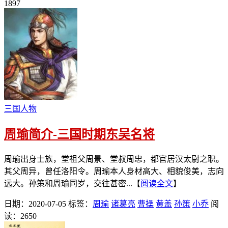
1897
三国人物
周瑜简介-三国时期东吴名将
周瑜出身士族，堂祖父周景、堂叔周忠，都官居汉太尉之职。
其父周异，曾任洛阳令。周瑜本人身材高大、相貌俊美，志向
远大。孙策和周瑜同岁，交往甚密...【
阅读全文
】
日期：2020-07-05
标签：
周瑜
诸葛亮
曹操
黄盖
孙策
小乔
阅
读：2650