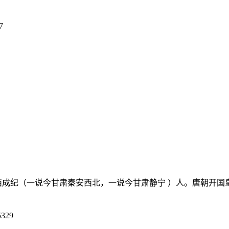
7
，陇西成纪（一说今甘肃秦安西北，一说今甘肃静宁 ）人。唐朝开国皇
329