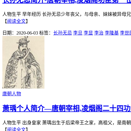
人物生平 早年经历 长孙无忌少年丧父，与母亲、妹妹被异母
【
阅读全文
】
日期：2020-06-03
标签：
长孙无忌
李旦
李显
李治
李隆基
李世
唐朝人物
萧瑀个人简介—唐朝宰相,凌烟阁二十四
人物生平 出身皇家 萧瑀出生于后梁帝王之家，高祖父，是南
【
阅读全文
】