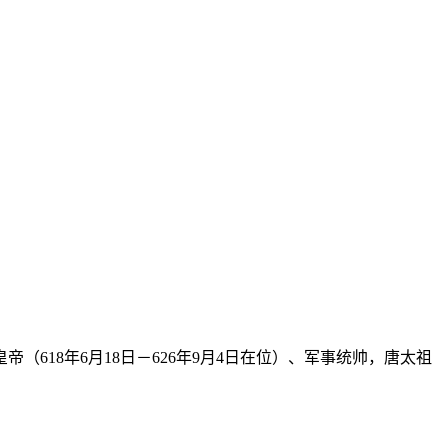
帝（618年6月18日－626年9月4日在位）、军事统帅，唐太祖