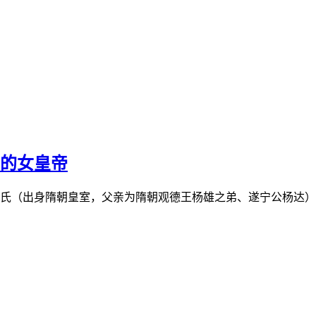
统的女皇帝
杨氏（出身隋朝皇室，父亲为隋朝观德王杨雄之弟、遂宁公杨达），