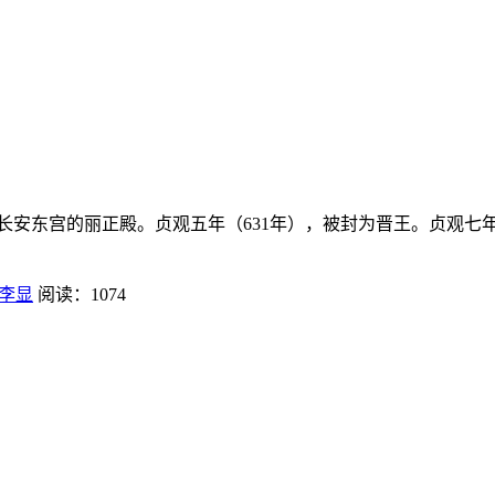
于长安东宫的丽正殿。贞观五年（631年），被封为晋王。贞观七
李显
阅读：1074