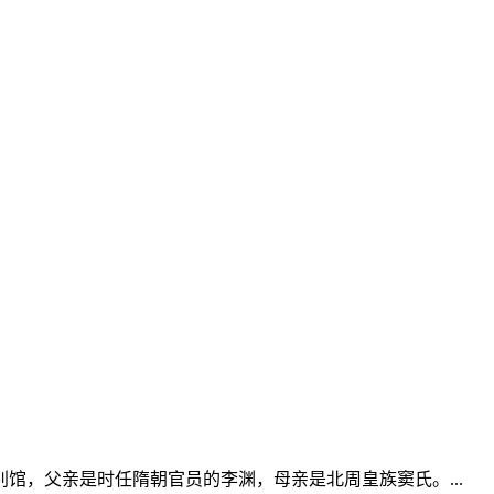
馆，父亲是时任隋朝官员的李渊，母亲是北周皇族窦氏。...