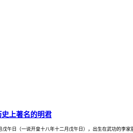
历史上著名的明君
二月戊午日（一说开皇十八年十二月戊午日），出生在武功的李家别