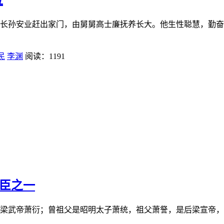
兄长孙安业赶出家门，由舅舅高士廉抚养长大。他生性聪慧，勤奋好
民
李渊
阅读：1191
功臣之一
朝梁武帝萧衍；曾祖父是昭明太子萧统，祖父萧詧，是后梁宣帝，父