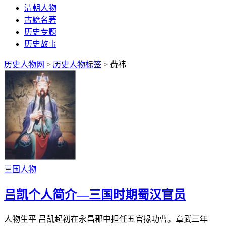
清朝人物
古籍名著
历史专题
历史故事
历史人物网
>
历史人物标签
> 费祎
三国人物
吕凯个人简介—三国时期蜀汉官员
人物生平 吕凯起初在永昌郡中担任五官掾功曹。章武三年