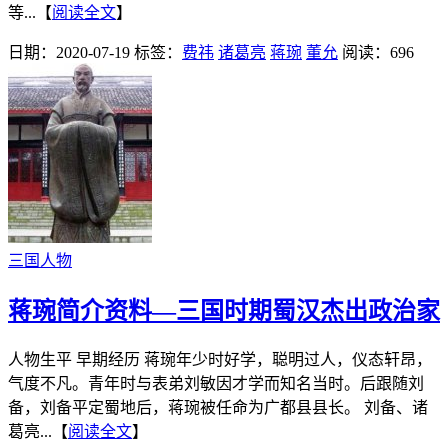
等...【
阅读全文
】
日期：2020-07-19
标签：
费祎
诸葛亮
蒋琬
董允
阅读：696
三国人物
蒋琬简介资料—三国时期蜀汉杰出政治家
人物生平 早期经历 蒋琬年少时好学，聪明过人，仪态轩昂，
气度不凡。青年时与表弟刘敏因才学而知名当时。后跟随刘
备，刘备平定蜀地后，蒋琬被任命为广都县县长。 刘备、诸
葛亮...【
阅读全文
】