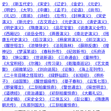
史》
《新五代史》
《宋史》
《辽史》
《金史》
《元史》
《明史》
《大学》
《中庸》
《孟子》
《论语》
《尚书》
《礼记》
《周易》
《诗经》
《左传》
《封神演义》
《宋史
演义》
《新元史》
《古文观止》
《元史演义》
《清史演义》
《明史演义》
《隋唐演义》
《品花宝鉴》
《说唐演义全传》
《西厢记》
《说岳全传》
《两晋演义》
《南北史演义》
《残
唐五代史演义》
《后汉演义》
《杨家将演义》
《前汉演义》
《醒世恒言》
《浓情快史》
《法苑珠林》
《薛刚反唐》
《搜
神记》
《梦溪笔谈》
《春秋外传》
《纪效新书》
《乐府诗
集》
《施公案》
《世说新语》
《三命通会》
《童林传》
《大宝积经》
《尔雅》
《传习录》
《乾隆南巡记》
《艺文类
聚》
《阅微笔记》
《刘向说苑》
《论衡》
《海上花列传》
《二十年目睹之怪现状》
《绿野仙踪》
《长短经》
《抱朴
子》
《战国策》
《醒世姻缘传》
《晏子春秋》
《云笈七签》
《野叟曝言》
《二刻拍案惊奇》
《警世通言》
《喻世明言》
《道德经》
《资治通鉴》
《初刻拍案惊奇》
《大戴礼记》
《清史稿》
《宋史全文》
《三侠五义》
《彭公案》
《隋唐两
朝志传》
《东周列国志》
《三刻拍案惊奇》