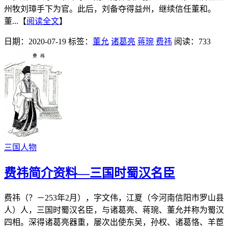
州牧刘璋手下为官。此后，刘备夺得益州，继续信任董和。
董...【
阅读全文
】
日期：2020-07-19
标签：
董允
诸葛亮
蒋琬
费祎
阅读：733
三国人物
费祎简介资料—三国时蜀汉名臣
费祎（？－253年2月），字文伟，江夏（今河南信阳市罗山县
人）人，三国时蜀汉名臣，与诸葛亮、蒋琬、董允并称为蜀汉
四相。深得诸葛亮器重，屡次出使东吴，孙权、诸葛恪、羊茞