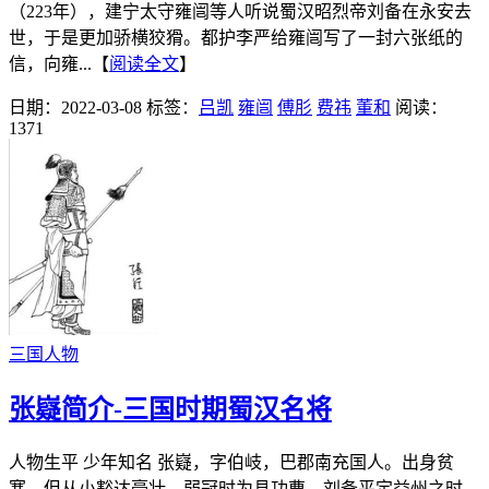
（223年），建宁太守雍闿等人听说蜀汉昭烈帝刘备在永安去
世，于是更加骄横狡猾。都护李严给雍闿写了一封六张纸的
信，向雍...【
阅读全文
】
日期：2022-03-08
标签：
吕凯
雍闿
傅肜
费祎
董和
阅读：
1371
三国人物
张嶷简介-三国时期蜀汉名将
人物生平 少年知名 张嶷，字伯岐，巴郡南充国人。出身贫
寒，但从小豁达豪壮。弱冠时为县功曹，刘备平定益州之时，