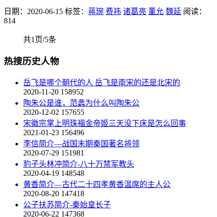
日期：2020-06-15
标签：
蒋琬
费祎
诸葛亮
董允
魏延
阅读：
814
共1页/5条
热搜历史人物
岳飞是哪个朝代的人 岳飞是南宋的还是北宋的
2020-11-20
158952
陶朱公是谁，范蠡为什么叫陶朱公
2020-12-02
157655
宋徽宗掌上明珠福金帝姬三天没下床是怎么回事
2021-01-23
156496
李信简介—战国末期秦国著名将领
2020-07-29
151981
豹子头林冲简介-八十万禁军教头
2020-04-19
148548
黄香简介—古代二十四孝黄香温席的主人公
2020-08-20
147418
公子扶苏简介-秦始皇长子
2020-06-22
147368