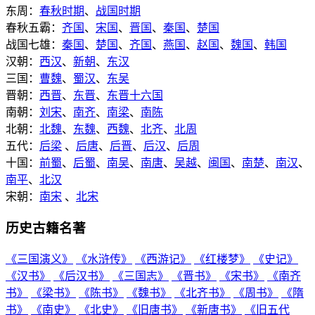
东周：
春秋时期
、
战国时期
春秋五霸：
齐国
、
宋国
、
晋国
、
秦国
、
楚国
战国七雄：
秦国
、
楚国
、
齐国
、
燕国
、
赵国
、
魏国
、
韩国
汉朝：
西汉
、
新朝
、
东汉
三国：
曹魏
、
蜀汉
、
东吴
晋朝：
西晋
、
东晋
、
东晋十六国
南朝：
刘宋
、
南齐
、
南梁
、
南陈
北朝：
北魏
、
东魏
、
西魏
、
北齐
、
北周
五代：
后梁
、
后唐
、
后晋
、
后汉
、
后周
十国：
前蜀
、
后蜀
、
南吴
、
南唐
、
吴越
、
闽国
、
南楚
、
南汉
、
南平
、
北汉
宋朝：
南宋
、
北宋
历史古籍名著
《三国演义》
《水浒传》
《西游记》
《红楼梦》
《史记》
《汉书》
《后汉书》
《三国志》
《晋书》
《宋书》
《南齐
书》
《梁书》
《陈书》
《魏书》
《北齐书》
《周书》
《隋
书》
《南史》
《北史》
《旧唐书》
《新唐书》
《旧五代