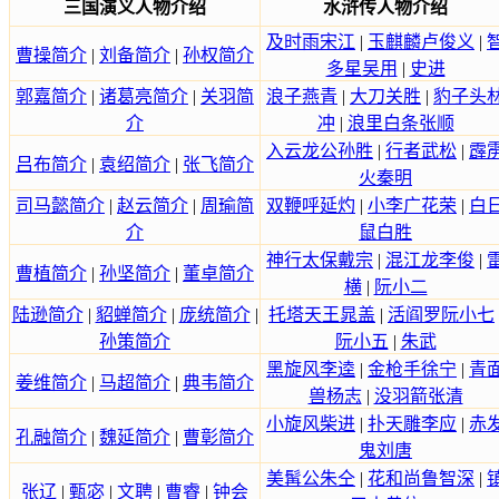
三国演义人物介绍
水浒传人物介绍
及时雨宋江
|
玉麒麟卢俊义
|
曹操简介
|
刘备简介
|
孙权简介
多星吴用
|
史进
郭嘉简介
|
诸葛亮简介
|
关羽简
浪子燕青
|
大刀关胜
|
豹子头
介
冲
|
浪里白条张顺
入云龙公孙胜
|
行者武松
|
霹
吕布简介
|
袁绍简介
|
张飞简介
火秦明
司马懿简介
|
赵云简介
|
周瑜简
双鞭呼延灼
|
小李广花荣
|
白
介
鼠白胜
神行太保戴宗
|
混江龙李俊
|
曹植简介
|
孙坚简介
|
董卓简介
横
|
阮小二
陆逊简介
|
貂蝉简介
|
庞统简介
|
托塔天王晁盖
|
活阎罗阮小七
孙策简介
阮小五
|
朱武
黑旋风李逵
|
金枪手徐宁
|
青
姜维简介
|
马超简介
|
典韦简介
兽杨志
|
没羽箭张清
小旋风柴进
|
扑天雕李应
|
赤
孔融简介
|
魏延简介
|
曹彰简介
鬼刘唐
美髯公朱仝
|
花和尚鲁智深
|
张辽
|
甄宓
|
文聘
|
曹睿
|
钟会