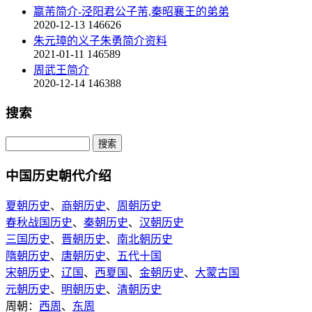
嬴芾简介-泾阳君公子芾,秦昭襄王的弟弟
2020-12-13
146626
朱元璋的义子朱勇简介资料
2021-01-11
146589
周武王简介
2020-12-14
146388
搜索
中国历史朝代介绍
夏朝历史
、
商朝历史
、
周朝历史
春秋战国历史
、
秦朝历史
、
汉朝历史
三国历史
、
晋朝历史
、
南北朝历史
隋朝历史
、
唐朝历史
、
五代十国
宋朝历史
、
辽国
、
西夏国
、
金朝历史
、
大蒙古国
元朝历史
、
明朝历史
、
清朝历史
周朝：
西周
、
东周