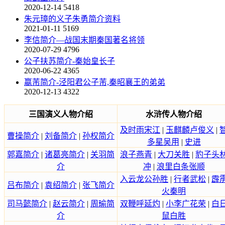
2020-12-14
5418
朱元璋的义子朱勇简介资料
2021-01-11
5169
李信简介—战国末期秦国著名将领
2020-07-29
4796
公子扶苏简介-秦始皇长子
2020-06-22
4365
嬴芾简介-泾阳君公子芾,秦昭襄王的弟弟
2020-12-13
4322
三国演义人物介绍
水浒传人物介绍
及时雨宋江
|
玉麒麟卢俊义
|
曹操简介
|
刘备简介
|
孙权简介
多星吴用
|
史进
郭嘉简介
|
诸葛亮简介
|
关羽简
浪子燕青
|
大刀关胜
|
豹子头
介
冲
|
浪里白条张顺
入云龙公孙胜
|
行者武松
|
霹
吕布简介
|
袁绍简介
|
张飞简介
火秦明
司马懿简介
|
赵云简介
|
周瑜简
双鞭呼延灼
|
小李广花荣
|
白
介
鼠白胜