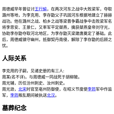
周德威早年曾征讨
王行瑜
，在两次河东之战中大败梁军，夺取
潞州等地，为李克用、李存勖父子巩固河东根据地建立了赫赫
战功。他在潞州之战、柏乡之战等梁晋争霸战争中击败梁军名
将李思安、王景仁，又率军平定桀燕，擒获桀燕皇帝刘守光，
协助李存勖夺取河北地区，为李存勖灭梁建唐奠定了基础。此
后，周德威镇守幽州，抵御契丹南侵，解除了李存勖的后顾之
忧。
人际关系
李克用的子嗣，见诸史册的有三人:
周某(名不详)，与周德威一同战死于胡柳陂。
周光辅，历任汾州刺史、汝州刺史。
周光逊，
北宋
时官至亳州防御使，在昭义节度使
李筠
军中作监
军，
李筠
叛乱期间被执送
北汉
。
墓葬纪念