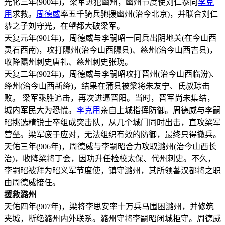
光化三年(900年)，梁军进犯幽州，幽州节度使刘仁恭向
李克
用
求救。
周德威
率五千骑兵驰援幽州(治今北京)，并联合刘仁
恭之子刘守光，在望都大破梁军。
天复元年(901年)，周德威与李嗣昭一同兵出阴地关(在今山西
灵石西南)，攻打隰州(治今山西隰县)、慈州(治今山西吉县)，
收降隰州刺史唐礼、慈州刺史张瑰。
天复二年(902年)，周德威与李嗣昭攻打晋州(治今山西临汾)、
绛州(治今山西新绛)，结果在蒲县被梁将朱友宁、氏叔琮击
败。 梁军乘胜追击，再次进逼晋阳。当时，晋军尚未集结，
城内军民大为恐慌。
李克用
亲自上城指挥防御。周德威与李嗣
昭挑选精锐士卒组成突击队，从几个城门同时出击，直攻梁军
营垒。梁军疲于应对，无法组织有效的防御，最终只得撤兵。
天佑三年(906年)，周德威与李嗣昭合力攻取潞州(治今山西长
治)，收降梁将丁会，因功升任检校太保、代州刺史。不久，
李嗣昭被拜为昭义军节度使，镇守潞州，其所领蕃汉都将之职
由周德威接任。
援救潞州
天佑四年(907年)，梁将李思安率十万兵马围困潞州，并修筑
夹城，断绝潞州内外联系。潞州守将李嗣昭闭城拒守。周德威