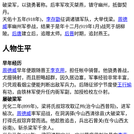
破梁军，以骁勇著称。后率军攻灭桀燕，镇守幽州，抵御契
丹。
天佑十五年(918年)，
李存勖
征调诸镇军队，大举伐梁。
周德
威
率幽州军参战，结果于是年十二月(919年1月)战死于胡柳
陂。
后唐
建立后，追赠太师。
后晋
时期，追封燕王。
人物生平
早年经历
周德威
早年便跟随晋王
李克用
，担任帐中骑督。他骁勇善战，
尤擅骑射，而且胆略超群，因久居边塞，军事经验非常丰富，
只凭观看烟尘便能判断出敌军兵力。后随征邠宁节度使
王行瑜
有功，由铁林军使升任内衙军副，加授检校左仆射。
屡破梁军
光化二年(899年)，梁将氏叔琮攻取辽州(治今山西昔阳)，进军
榆次。
周德威
率军迎战，在洞涡驿(今山西清徐县)大破梁军，
打得氏叔琮弃营而逃。他趁胜追击，兵出石曾关(在今山西太
谷南)，斩杀梁军千余人。