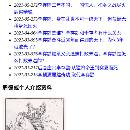
2021-05-27
2
李存勖三年不鸣、一鸣惊人，柏乡之战尽灭
后梁精锐
2021-05-27
3
李存勖：身在乱世本可一统天下，但荒诞无
稽身死国灭
2021-04-06
4
李存勖是谁？李存勖和李存孝有什么关系
2021-03-09
5
李存勖奋斗近30年而得到的天下，为何3年
就败光了？
2021-03-07
6
李存勖继承父亲遗志打败朱温，李存勖是怎
么打败朱温的？
2021-01-21
7
后唐庄宗​李存勖​:从猛将帝王到窝囊而死
2021-01-21
8
李嗣源​屡建奇功,取代李存勖
周德威个人介绍资料