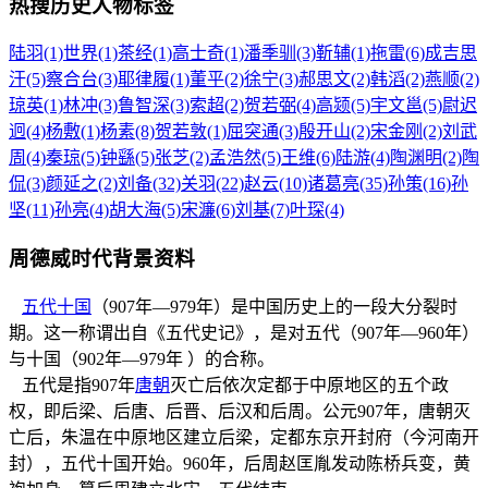
热搜历史人物标签
陆羽(1)
世界(1)
茶经(1)
高士奇(1)
潘季驯(3)
靳辅(1)
拖雷(6)
成吉思
汗(5)
察合台(3)
耶律履(1)
董平(2)
徐宁(3)
郝思文(2)
韩滔(2)
燕顺(2)
琼英(1)
林冲(3)
鲁智深(3)
索超(2)
贺若弼(4)
高颎(5)
宇文邕(5)
尉迟
迥(4)
杨敷(1)
杨素(8)
贺若敦(1)
屈突通(3)
殷开山(2)
宋金刚(2)
刘武
周(4)
秦琼(5)
钟繇(5)
张芝(2)
孟浩然(5)
王维(6)
陆游(4)
陶渊明(2)
陶
侃(3)
颜延之(2)
刘备(32)
关羽(22)
赵云(10)
诸葛亮(35)
孙策(16)
孙
坚(11)
孙亮(4)
胡大海(5)
宋濂(6)
刘基(7)
叶琛(4)
周德威时代背景资料
五代十国
（907年—979年）是中国历史上的一段大分裂时
期。这一称谓出自《五代史记》，是对五代（907年—960年）
与十国（902年—979年 ）的合称。
五代是指907年
唐朝
灭亡后依次定都于中原地区的五个政
权，即后梁、后唐、后晋、后汉和后周。公元907年，唐朝灭
亡后，朱温在中原地区建立后梁，定都东京开封府（今河南开
封），五代十国开始。960年，后周赵匡胤发动陈桥兵变，黄