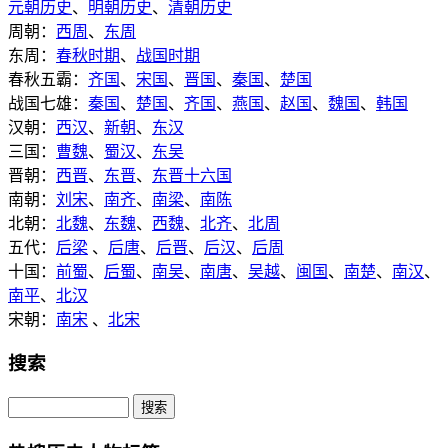
元朝历史
、
明朝历史
、
清朝历史
周朝：
西周
、
东周
东周：
春秋时期
、
战国时期
春秋五霸：
齐国
、
宋国
、
晋国
、
秦国
、
楚国
战国七雄：
秦国
、
楚国
、
齐国
、
燕国
、
赵国
、
魏国
、
韩国
汉朝：
西汉
、
新朝
、
东汉
三国：
曹魏
、
蜀汉
、
东吴
晋朝：
西晋
、
东晋
、
东晋十六国
南朝：
刘宋
、
南齐
、
南梁
、
南陈
北朝：
北魏
、
东魏
、
西魏
、
北齐
、
北周
五代：
后梁
、
后唐
、
后晋
、
后汉
、
后周
十国：
前蜀
、
后蜀
、
南吴
、
南唐
、
吴越
、
闽国
、
南楚
、
南汉
、
南平
、
北汉
宋朝：
南宋
、
北宋
搜索