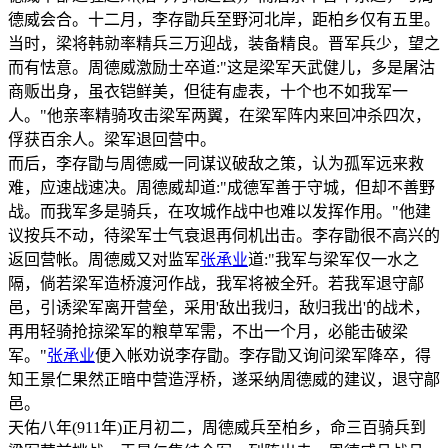
德威会合。十二月，李存勖兵至野河北岸，距柏乡仅有五里。
当时，梁将韩勍率精兵三万迎战，装备精良。晋军兵少，望之
而有怯意。周德威激励士卒道:"这是梁军天武健儿，多是屠沽
商贩出身，虽衣铠鲜美，但徒有虚表，十个也不如我军一
人。"他亲率精骑攻击梁军两翼，在梁军阵内来回冲杀四次，
俘获百余人。梁军退回营中。
而后，李存勖与周德威一同谋议破敌之策，认为孤军远来救
难，应速战速决。周德威却道:"成德军善于守城，但却不善野
战。而我军多是骑兵，在攻城作战中也难以发挥作用。"他建
议按兵不动，待梁军士气衰退再伺机出击。李存勖很不高兴的
返回营帐。周德威又对监军
张承业
道:"我军与梁军仅一水之
隔，倘若梁军造桥渡河作战，我军将被全歼。若我军退守鄗
邑，引诱梁军离开营垒，采用'敌出我归，敌归我出'的战术，
再用轻骑抢掠梁军的粮草军需，不出一个月，必能击破梁
军。"
张承业
便入帐劝说李存勖。李存勖又询问梁军降卒，得
知王景仁果然正暗中营造浮桥，遂采纳周德威的建议，退守鄗
邑。
天佑八年(911年)正月初二，周德威兵至柏乡，命三百骑兵到