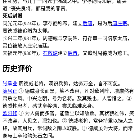
住乱势，与儿子一同死于混战之中。李存勖得知后，痛哭
道:"丧失良将，都是我的罪责。"
死后封赠
同光元年(923年)，李存勖称帝，建立
后唐
，是为后
唐庄宗
。
周德威被追赠为太师。
长兴二年(931年)，周德威与李嗣昭、符存审一同陪享太庙，
灵位被放入庄宗庙廷。
天福元年(936年)，
石敬瑭
建立
后晋
，又追封周德威为燕王。
历史评价
张承业
:周德威老将，洞识兵势，姑务万全，言不可忽。
薛居正
:① 德威身长面黑，笑不改容，凡对敌列阵，凛廪然有
肃杀之风。中兴之朝，号为名将。及其殁也，人皆惜之。②
德威性忠孝，感武皇奖遇，尝思临难忘身。
欧阳修
:① 为人勇而多智，能望尘以知敌数。其状貌雄伟，笑
不改容，人见之，凛如也。② 德威老将，常务持重以挫人之
锋，故其用兵，常伺敌之隙以取胜。③ 德威虽为大将，而常
身与士卒驰骋矢石之间。