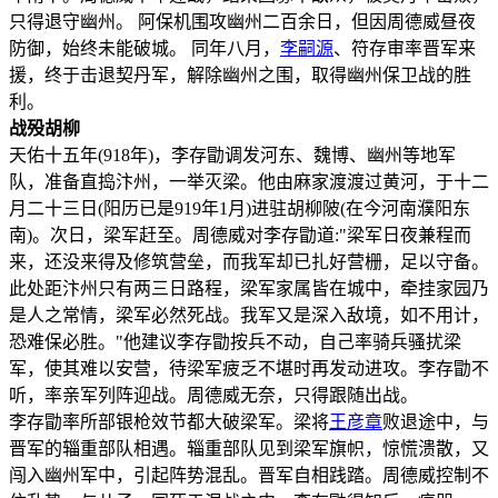
只得退守幽州。 阿保机围攻幽州二百余日，但因周德威昼夜
防御，始终未能破城。 同年八月，
李嗣源
、符存审率晋军来
援，终于击退契丹军，解除幽州之围，取得幽州保卫战的胜
利。
战殁胡柳
天佑十五年(918年)，李存勖调发河东、魏博、幽州等地军
队，准备直捣汴州，一举灭梁。他由麻家渡渡过黄河，于十二
月二十三日(阳历已是919年1月)进驻胡柳陂(在今河南濮阳东
南)。次日，梁军赶至。周德威对李存勖道:"梁军日夜兼程而
来，还没来得及修筑营垒，而我军却已扎好营栅，足以守备。
此处距汴州只有两三日路程，梁军家属皆在城中，牵挂家园乃
是人之常情，梁军必然死战。我军又是深入敌境，如不用计，
恐难保必胜。"他建议李存勖按兵不动，自己率骑兵骚扰梁
军，使其难以安营，待梁军疲乏不堪时再发动进攻。李存勖不
听，率亲军列阵迎战。周德威无奈，只得跟随出战。
李存勖率所部银枪效节都大破梁军。梁将
王彦章
败退途中，与
晋军的辎重部队相遇。辎重部队见到梁军旗帜，惊慌溃散，又
闯入幽州军中，引起阵势混乱。晋军自相践踏。周德威控制不