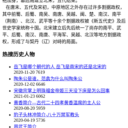
袍加身，篡后周建立北宋，五代结束。
在唐末、五代及宋初，中原地区之外存在过许多割据政权，
其中前蜀、后蜀、南吴、南唐、吴越、闽、楚、南汉、南平
（荆南）、北汉、武平等十余个割据政权被《新五代史》及后
世史学家统称十国。北宋建立后先后统一了尚存的南平、武
平、后蜀、南汉、南唐、平海军、吴越、北汉等地方割据政
权，形成了与契丹（辽）对峙的局面。
热搜历史人物
岳飞是哪个朝代的人 岳飞是南宋的还是北宋的
2020-11-20
7619
陶朱公是谁，范蠡为什么叫陶朱公
2020-12-02
6646
宋徽宗掌上明珠福金帝姬三天没下床是怎么回事
2021-01-23
6062
黄香简介—古代二十四孝黄香温席的主人公
2020-08-20
5959
豹子头林冲简介-八十万禁军教头
2020-04-19
5736
周武王简介