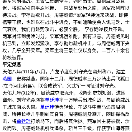
梁军营前挑战。王景仁集结全军，列阵出击。周德威且战且
退，将梁军引向平原地带，一直战至鄗邑之南，两军都列阵以
待决战。李存勖欲开战。周德威道:"梁军轻装远来决战，即使
携带干粮，也难以在战斗中进食，不到晡晚便会人饥马乏，士
气衰落。我们再趁势攻击，必获全胜。"李存勖遂按兵不动。
两军对阵到傍晚时分，梁军饥饿难耐，皆有退意。周德威见时
机已到，立即发起猛攻。李存勖也趁机冲击，与周德威两下夹
攻，几乎全歼梁军。梁军主将王景仁仅以身免，二百八十余名
将校被俘。
平定桀燕
天佑八年(911年)八月，卢龙节度使刘守光在幽州称帝，建立
燕国
，史称桀燕。同年十二月，周德威率三万步骑出兵飞狐口
(在今河北蔚县)，联合成德军、义武军一同征讨刘守光。
天佑九年(912年)，周德威夺取涿州，收降刺史刘知温，进围
幽州。刘守光命骁将
单廷珪
率一万精兵出城迎战，与周德威战
于城东南龙头岗。
单廷珪
恃勇轻敌，在战斗中单马追击周德
威，所持长枪几乎刺到其脊背。周德威侧身避开，随即挥楇反
击，将
单廷珪
打落马下，而后将其活捉。燕军因主将被擒，溃
败而逃。周德威趁机引兵追杀，斩首三千级，俘获李山海等燕