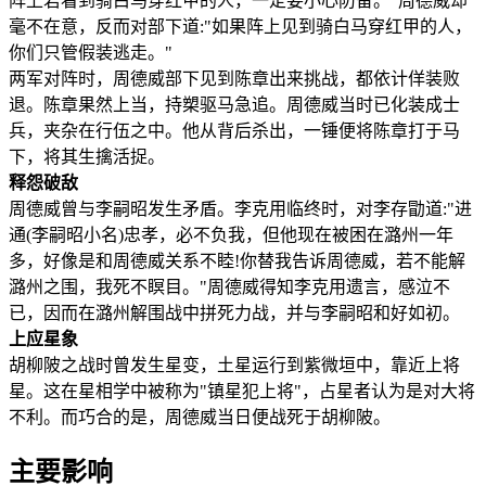
阵上若看到骑白马穿红甲的人，一定要小心防备。"周德威却
毫不在意，反而对部下道:"如果阵上见到骑白马穿红甲的人，
你们只管假装逃走。"
两军对阵时，周德威部下见到陈章出来挑战，都依计佯装败
退。陈章果然上当，持槊驱马急追。周德威当时已化装成士
兵，夹杂在行伍之中。他从背后杀出，一锤便将陈章打于马
下，将其生擒活捉。
释怨破敌
周德威曾与李嗣昭发生矛盾。李克用临终时，对李存勖道:"进
通(李嗣昭小名)忠孝，必不负我，但他现在被困在潞州一年
多，好像是和周德威关系不睦!你替我告诉周德威，若不能解
潞州之围，我死不瞑目。"周德威得知李克用遗言，感泣不
已，因而在潞州解围战中拼死力战，并与李嗣昭和好如初。
上应星象
胡柳陂之战时曾发生星变，土星运行到紫微垣中，靠近上将
星。这在星相学中被称为"镇星犯上将"，占星者认为是对大将
不利。而巧合的是，周德威当日便战死于胡柳陂。
主要影响