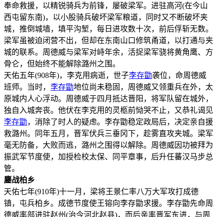
奉命救援，以精锐骑兵为前锋，屡破梁军。进驻高河(在今山
西屯留东南)，以小股骑兵破坏梁军粮道，同时又不断破坏夹
城，推倒城墙，填平沟堑，每日进攻数十次，前后俘斩无数。
梁军虽被迫闭营不出，但却在东南山口修筑甬道，以打通与夹
城的联系。周德威与梁军对峙年余，活捉梁军骁将黄角鹰、方
骨仑，但始终不能解除潞州之围。
天佑五年(908年)，李克用病逝，世子
李存勖
袭位，命周德威
班师。当时，
李存勖
地位尚未稳固，周德威又领重兵在外，太
原城内人心浮动。周德威于四月抵达晋阳，将军队留在城外，
独自入城奔丧。他伏在李克用的灵柩前恸哭不止，又恭礼谒见
李存勖
，消除了时人的疑虑。李存勖稳定政局后，决定亲自援
救潞州。同年五月，晋军伏兵三垂冈下，趁雾直攻夹城。梁军
毫无防备，大败而逃，潞州之围得以解除。周德威因功被拜为
振武军节度使，加授检校太保、同平章事，后升任蕃汉马步总
管。
鏖战柏乡
天佑七年(910年)十一月，梁将王景仁率八万大军攻打成德
镇，屯兵柏乡。成德节度使王镕向李存勖求援。李存勖先命周
德威率部进驻赵州(治今河北赵县)，而后亲率晋军东进，与周