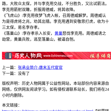
路，大败众太保，并与李克用交战，不分胜负，又比试箭法。
李克用箭射双雕，折服周德威，将其收降。
《飞虎山》:李克用夜梦飞虎入帐，召周德威解梦。周德威认
为是得虎将之兆，劝其出猎。李克用遇到安敬思打虎，收为十
三太保，易名李存孝。
《落巢山》:李存孝杀入长安，
黄巢
怒伐李克用。周德威诱之
劫营，黄巢兵败，逃至落巢山，被逼自刎。
上一篇：
张承业简介-唐末五代宦官
下一篇：没有了
版权声明：历史人物网属于公益性网站，本站部份内容来源自
网络，仅供网友阅读学习。如有侵权请联系站长，我们将在24
小时内删除。
本文链接：