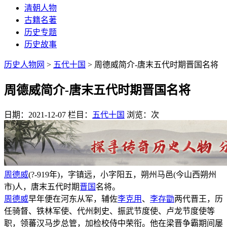
清朝人物
古籍名著
历史专题
历史故事
历史人物网
>
五代十国
> 周德威简介-唐末五代时期晋国名将
周德威简介-唐末五代时期晋国名将
日期：2021-12-07
栏目：
五代十国
浏览：
次
周德威
(?-919年)，字镇远，小字阳五，朔州马邑(今山西朔州
市)人，唐末五代时期
晋国
名将。
周德威
早年便在河东从军，辅佐
李克用
、
李存勖
两代晋王，历
任骑督、铁林军使、代州刺史、振武节度使、卢龙节度使等
职，领蕃汉马步总管，加检校侍中荣衔。他在梁晋争霸期间屡