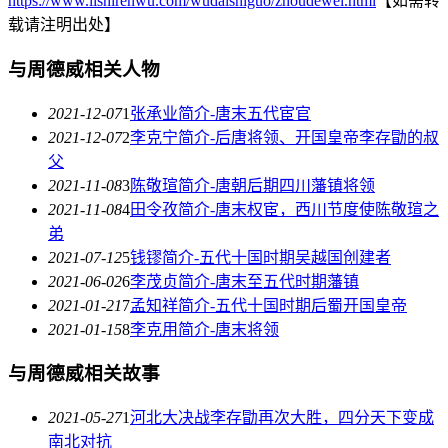
https://www.lishirenwu.com/wudaishiguo/zhoudewei.html
【如需转
载请注明出处】
与周德威相关人物
2021-12-07
1
张承业简介-唐末五代宦官
2021-12-07
2
李克宁简介-后唐将领、开国皇帝李存勖的叔
父
2021-11-08
3
陈敬瑄简介-唐朝后期四川藩镇将领
2021-11-08
4
田令孜简介-唐末权宦，西川节度使陈敬瑄之
弟
2021-07-12
5
钱镠简介-五代十国时期吴越国创建者
2021-06-02
6
李茂贞简介-唐末至五代时期藩镇
2021-01-21
7
孟知祥简介-五代十国时期后蜀开国皇帝
2021-01-15
8
李克用简介-唐末将领
与周德威相关故事
2021-05-27
1
河北大决战李存勖再次大胜，四分天下变成
南北对抗