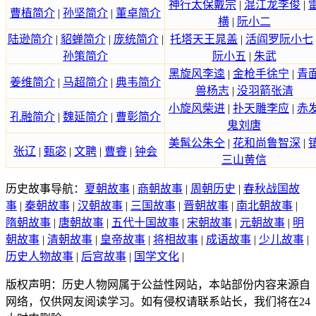
神行太保戴宗
|
混江龙李俊
|
曹植简介
|
孙坚简介
|
董卓简介
横
|
阮小二
陆逊简介
|
貂蝉简介
|
庞统简介
|
托塔天王晁盖
|
活阎罗阮小七
孙策简介
阮小五
|
朱武
黑旋风李逵
|
金枪手徐宁
|
青
姜维简介
|
马超简介
|
典韦简介
兽杨志
|
没羽箭张清
小旋风柴进
|
扑天雕李应
|
赤
孔融简介
|
魏延简介
|
曹彰简介
鬼刘唐
美髯公朱仝
|
花和尚鲁智深
|
张辽
|
甄宓
|
文聘
|
曹睿
|
钟会
三山黄信
历史故事导航：
夏朝故事
|
商朝故事
|
周朝历史
|
春秋战国故
事
|
秦朝故事
|
汉朝故事
|
三国故事
|
晋朝故事
|
南北朝故事
|
隋朝故事
|
唐朝故事
|
五代十国故事
|
宋朝故事
|
元朝故事
|
明
朝故事
|
清朝故事
|
皇帝故事
|
将相故事
|
成语故事
|
少儿故事
|
历史人物故事
|
后宫故事
|
国学文化
|
版权声明：历史人物网属于公益性网站，本站部份内容来源自
网络，仅供网友阅读学习。如有侵权请联系站长，我们将在24