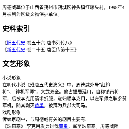
周德威墓位于山西省朔州市朔城区神头镇红壕头村，1998年4
月被列为区级文物保护单位。
史料索引
《
旧五代史
·卷五十六·唐书列传八》
《
新五代史
·卷二十五·唐臣传第十三》
文艺形象
小说形象
在明代小说《残唐五代史演义》中，周德威外号"红袍
将"、"神机军师"，文武双全。他占据居延川，自称镇南将
军，后被李克用箭术折服，遂归顺李克用，以左军师之职参赞
军机，随其剿灭
黄巢
，被拜为兵部大司马。
戏剧形象
传统京剧中，与周德威有关的剧目主要有:
《珠帘寨》:李克用发兵讨伐
黄巢
，军至珠帘寨。周德威阻