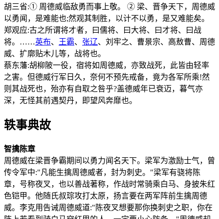
胡三省:① 周德威临敌勇而事上敬。 ② 梁、晋争天下，周德威
以勇闻，是难能也;然观其制胜，以计不以勇，是又难能矣。
郑观应:古之所谓将才者，曰儒将、曰大将、曰才将、曰战
将。……
英布
、
王霸
、
张辽
、刘牢之、曹景宗、高敖曹、周德
威、扩廓贴木儿等，战将也。
蔡东藩:胡柳陂一役，宿将如周德威，亦致战死，此皆由轻率
之害。但德威行军日久，奈何不预先戒备，竟为各军所乘!然
则其战死也，殆亦有自取之咎乎?盖德威年已衰迈，暮气亦
深，无怪其前遇契丹，即望风奔靡也。
轶事典故
智擒陈章
周德威在梁晋争霸期间以勇力闻名天下。梁军为激励士气，曾
传令军中:"凡能生擒周德威者，封为刺史。"梁军有骁将陈
章，号称夜叉，也以善战著称，作战时常骑乘白马、身披朱红
色铠甲。他随氏叔琮攻打太原，扬言要在两军阵前生擒周德
威。李克用告诫周德威道:"陈夜叉想要那你换刺史之职，你在