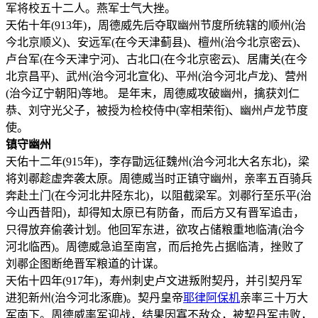
军将校五十二人。燕军士气大挫。
天佑十年(913年)，周德威先后夺取幽州节度所统辖的顺州(治
今北京顺义)、安远军(在今天津蓟县)、檀州(治今北京密云)、
卢台军(在今天津宁河)、古北口(在今北京密云)、居庸关(在今
北京昌平)、武州(治今河北宣化)、平州(治今河北卢龙)、营州
(治今辽宁朝阳)等地。 是年末，周德威攻破幽州，擒获刘仁
恭、刘守光父子，被授为检校侍中(宰相荣衔)、幽州卢龙节度
使。
镇守幽州
天佑十二年(915年)，李存勖远征魏州(治今河北大名东北)，梁
将刘鄩趁虚奔袭太原。周德威当时正镇守幽州，亲率五百骑兵
奔赴土门(在今河北井陉东北)，以阻截梁军。刘鄩行至乐平(治
今山西昔阳)，却得知太原已有防备，而后方又有晋军追击，
只得放弃偷袭计划。他回军东进，欲攻占储粮重地临清(治今
河北临西)。周德威急追至南宫，而后抢先占据临清，挫败了
刘鄩企图断绝晋军粮道的计谋。
天佑十四年(917年)，寿州刺史卢文进叛附契丹，并引契丹军
进犯新州(治今河北涿鹿)。契丹皇帝
耶律阿保机
亲率三十万大
军南下。周德威率军迎战，结果因寡不敌众，被契丹军击败，