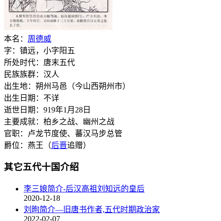
本名：
周德威
字：镇远，小字阳五
所处时代：唐末五代
民族族群：汉人
出生地：朔州马邑（今山西朔州市）
出生日期：不详
逝世日期：919年1月28日
主要成就：柏乡之战、幽州之战
官职：卢龙节度使、蕃汉马步总管
爵位：燕王（
后晋
追赠）
其它五代十国介绍
李三娘简介-后汉高祖刘知远的皇后
2020-12-18
刘昫简介—旧唐书作者,五代时期政治家
2022-02-07