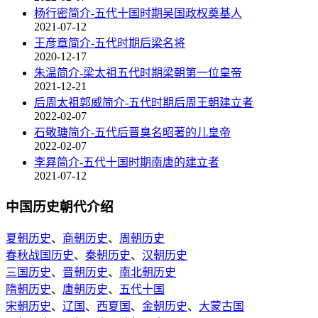
杨行密简介-五代十国时期吴国政权奠基人
2021-07-12
王彦章简介-五代时期后梁名将
2020-12-17
朱温简介-梁太祖五代时期梁朝第一位皇帝
2021-12-21
后周太祖郭威简介-五代时期后周王朝建立者
2022-02-07
石敬瑭简介-五代后晋臭名昭著的儿皇帝
2022-02-07
李昪简介-五代十国时期南唐的建立者
2021-07-12
中国历史朝代介绍
夏朝历史
、
商朝历史
、
周朝历史
春秋战国历史
、
秦朝历史
、
汉朝历史
三国历史
、
晋朝历史
、
南北朝历史
隋朝历史
、
唐朝历史
、
五代十国
宋朝历史
、
辽国
、
西夏国
、
金朝历史
、
大蒙古国