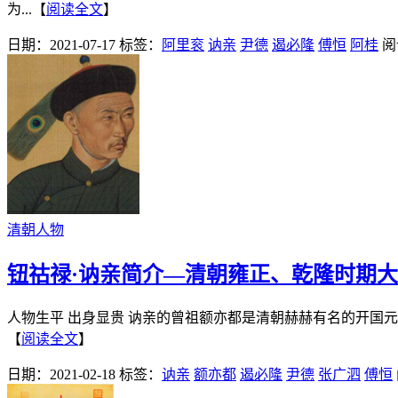
为...【
阅读全文
】
日期：2021-07-17
标签：
阿里衮
讷亲
尹德
遏必隆
傅恒
阿桂
阅
清朝人物
钮祜禄·讷亲简介—清朝雍正、乾隆时期
人物生平 出身显贵 讷亲的曾祖额亦都是清朝赫赫有名的开国
【
阅读全文
】
日期：2021-02-18
标签：
讷亲
额亦都
遏必隆
尹德
张广泗
傅恒