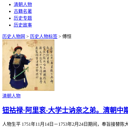
清朝人物
古籍名著
历史专题
历史故事
历史人物网
>
历史人物标签
> 傅恒
清朝人物
钮祜禄·阿里衮-大学士讷亲之弟。清朝中
人物生平 1751年11月14日－1753年2月24日期间，