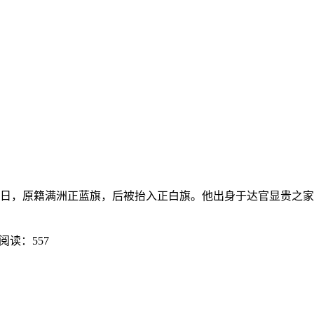
初三日，原籍满洲正蓝旗，后被抬入正白旗。他出身于达官显贵之家
阅读：557