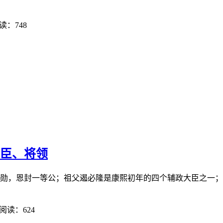
读：748
大臣、将领
元勋，恩封一等公；祖父遏必隆是康熙初年的四个辅政大臣之一；父
阅读：624