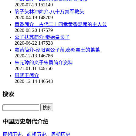
2020-07-29
152149
豹子头林冲简介-八十万禁军教头
2020-04-19
148709
黄香简介—古代二十四孝黄香温席的主人公
2020-08-20
147579
公子扶苏简介-秦始皇长子
2020-06-22
147528
嬴芾简介-泾阳君公子芾,秦昭襄王的弟弟
2020-12-13
146786
朱元璋的义子朱勇简介资料
2021-01-11
146750
周武王简介
2020-12-14
146548
搜索
中国历史朝代介绍
夏朝历史
、
商朝历史
、
周朝历史