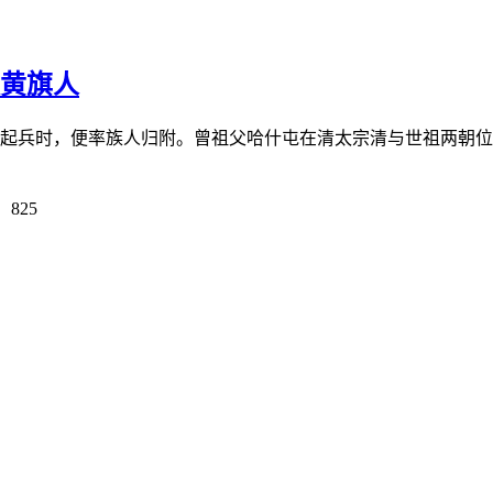
镶黄旗人
赤起兵时，便率族人归附。曾祖父哈什屯在清太宗清与世祖两朝位列
825