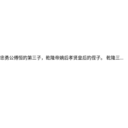
忠勇公傅恒的第三子，乾隆帝嫡后孝贤皇后的侄子。 乾隆三...