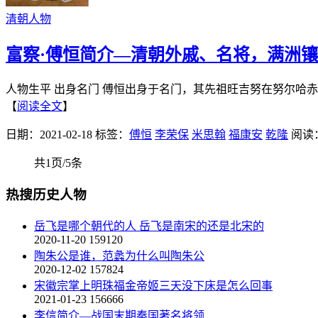
清朝人物
富察·傅恒简介—清朝外戚、名将，满洲
人物生平 出身名门 傅恒出身于名门，其先祖旺吉努在努尔哈
【
阅读全文
】
日期：2021-02-18
标签：
傅恒
李荣保
米思翰
福康安
乾隆
阅读：
共1页/5条
热搜历史人物
岳飞是哪个朝代的人 岳飞是南宋的还是北宋的
2020-11-20
159120
陶朱公是谁，范蠡为什么叫陶朱公
2020-12-02
157824
宋徽宗掌上明珠福金帝姬三天没下床是怎么回事
2021-01-23
156666
李信简介—战国末期秦国著名将领