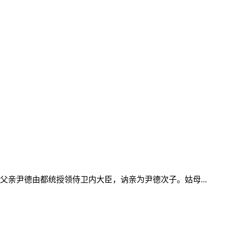
亲尹德由都统授领侍卫内大臣，讷亲为尹德次子。姑母...