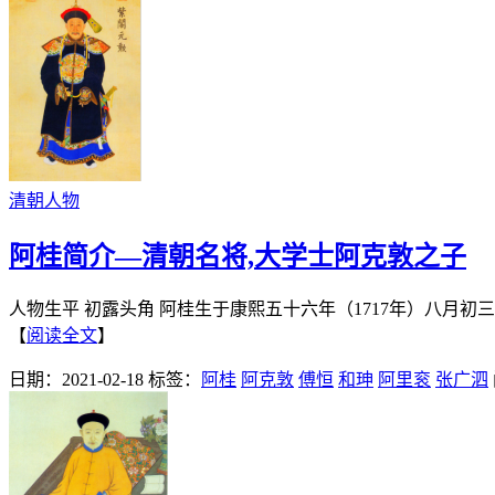
清朝人物
阿桂简介—清朝名将,大学士阿克敦之子
人物生平 初露头角 阿桂生于康熙五十六年（1717年）八月
【
阅读全文
】
日期：2021-02-18
标签：
阿桂
阿克敦
傅恒
和珅
阿里衮
张广泗