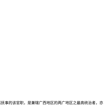
饷兼巡抚事的该官职，是兼辖广西地区的两广地区之最高统治者，亦