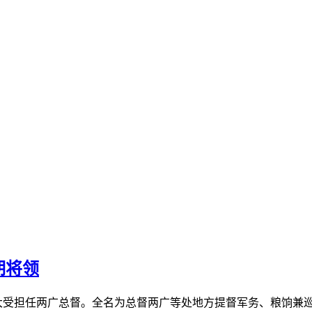
期将领
奉旨接替陈大受担任两广总督。全名为总督两广等处地方提督军务、粮