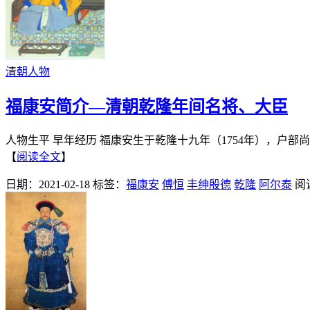
清朝人物
福康安简介—清朝乾隆年间名将、大臣
人物生平 早年经历 福康安生于乾隆十九年（1754年），户
【
阅读全文
】
日期：2021-02-18
标签：
福康安
傅恒
丰绅殷德
乾隆
阿尔泰
阅