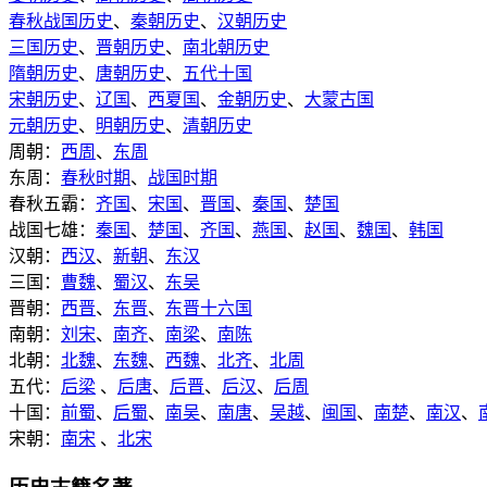
春秋战国历史
、
秦朝历史
、
汉朝历史
三国历史
、
晋朝历史
、
南北朝历史
隋朝历史
、
唐朝历史
、
五代十国
宋朝历史
、
辽国
、
西夏国
、
金朝历史
、
大蒙古国
元朝历史
、
明朝历史
、
清朝历史
周朝：
西周
、
东周
东周：
春秋时期
、
战国时期
春秋五霸：
齐国
、
宋国
、
晋国
、
秦国
、
楚国
战国七雄：
秦国
、
楚国
、
齐国
、
燕国
、
赵国
、
魏国
、
韩国
汉朝：
西汉
、
新朝
、
东汉
三国：
曹魏
、
蜀汉
、
东吴
晋朝：
西晋
、
东晋
、
东晋十六国
南朝：
刘宋
、
南齐
、
南梁
、
南陈
北朝：
北魏
、
东魏
、
西魏
、
北齐
、
北周
五代：
后梁
、
后唐
、
后晋
、
后汉
、
后周
十国：
前蜀
、
后蜀
、
南吴
、
南唐
、
吴越
、
闽国
、
南楚
、
南汉
、
宋朝：
南宋
、
北宋