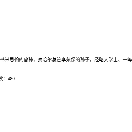
部尚书米思翰的曾孙，察哈尔总管李荣保的孙子，经略大学士、一等
读：480