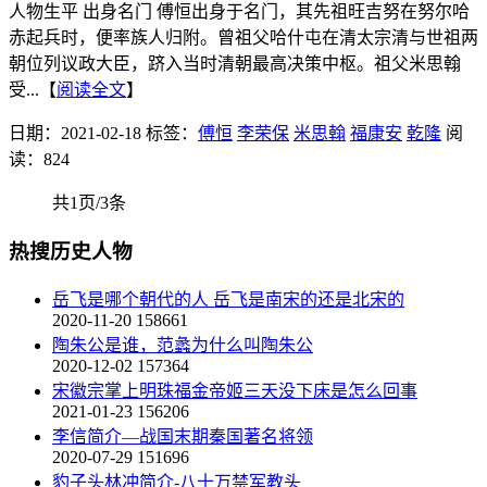
人物生平 出身名门 傅恒出身于名门，其先祖旺吉努在努尔哈
赤起兵时，便率族人归附。曾祖父哈什屯在清太宗清与世祖两
朝位列议政大臣，跻入当时清朝最高决策中枢。祖父米思翰
受...【
阅读全文
】
日期：2021-02-18
标签：
傅恒
李荣保
米思翰
福康安
乾隆
阅
读：824
共1页/3条
热搜历史人物
岳飞是哪个朝代的人 岳飞是南宋的还是北宋的
2020-11-20
158661
陶朱公是谁，范蠡为什么叫陶朱公
2020-12-02
157364
宋徽宗掌上明珠福金帝姬三天没下床是怎么回事
2021-01-23
156206
李信简介—战国末期秦国著名将领
2020-07-29
151696
豹子头林冲简介-八十万禁军教头