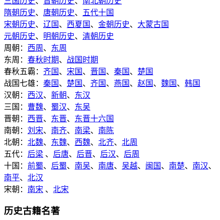
三国历史
、
晋朝历史
、
南北朝历史
隋朝历史
、
唐朝历史
、
五代十国
宋朝历史
、
辽国
、
西夏国
、
金朝历史
、
大蒙古国
元朝历史
、
明朝历史
、
清朝历史
周朝：
西周
、
东周
东周：
春秋时期
、
战国时期
春秋五霸：
齐国
、
宋国
、
晋国
、
秦国
、
楚国
战国七雄：
秦国
、
楚国
、
齐国
、
燕国
、
赵国
、
魏国
、
韩国
汉朝：
西汉
、
新朝
、
东汉
三国：
曹魏
、
蜀汉
、
东吴
晋朝：
西晋
、
东晋
、
东晋十六国
南朝：
刘宋
、
南齐
、
南梁
、
南陈
北朝：
北魏
、
东魏
、
西魏
、
北齐
、
北周
五代：
后梁
、
后唐
、
后晋
、
后汉
、
后周
十国：
前蜀
、
后蜀
、
南吴
、
南唐
、
吴越
、
闽国
、
南楚
、
南汉
、
南平
、
北汉
宋朝：
南宋
、
北宋
历史古籍名著