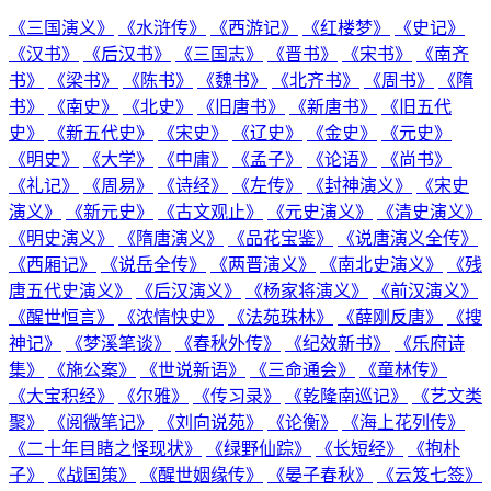
《三国演义》
《水浒传》
《西游记》
《红楼梦》
《史记》
《汉书》
《后汉书》
《三国志》
《晋书》
《宋书》
《南齐
书》
《梁书》
《陈书》
《魏书》
《北齐书》
《周书》
《隋
书》
《南史》
《北史》
《旧唐书》
《新唐书》
《旧五代
史》
《新五代史》
《宋史》
《辽史》
《金史》
《元史》
《明史》
《大学》
《中庸》
《孟子》
《论语》
《尚书》
《礼记》
《周易》
《诗经》
《左传》
《封神演义》
《宋史
演义》
《新元史》
《古文观止》
《元史演义》
《清史演义》
《明史演义》
《隋唐演义》
《品花宝鉴》
《说唐演义全传》
《西厢记》
《说岳全传》
《两晋演义》
《南北史演义》
《残
唐五代史演义》
《后汉演义》
《杨家将演义》
《前汉演义》
《醒世恒言》
《浓情快史》
《法苑珠林》
《薛刚反唐》
《搜
神记》
《梦溪笔谈》
《春秋外传》
《纪效新书》
《乐府诗
集》
《施公案》
《世说新语》
《三命通会》
《童林传》
《大宝积经》
《尔雅》
《传习录》
《乾隆南巡记》
《艺文类
聚》
《阅微笔记》
《刘向说苑》
《论衡》
《海上花列传》
《二十年目睹之怪现状》
《绿野仙踪》
《长短经》
《抱朴
子》
《战国策》
《醒世姻缘传》
《晏子春秋》
《云笈七签》