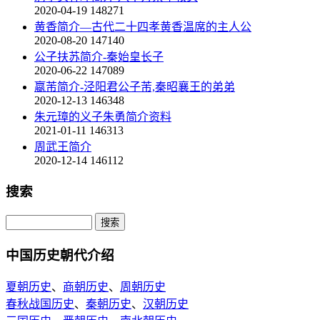
2020-04-19
148271
黄香简介—古代二十四孝黄香温席的主人公
2020-08-20
147140
公子扶苏简介-秦始皇长子
2020-06-22
147089
嬴芾简介-泾阳君公子芾,秦昭襄王的弟弟
2020-12-13
146348
朱元璋的义子朱勇简介资料
2021-01-11
146313
周武王简介
2020-12-14
146112
搜索
中国历史朝代介绍
夏朝历史
、
商朝历史
、
周朝历史
春秋战国历史
、
秦朝历史
、
汉朝历史