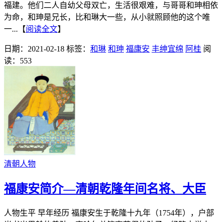
福建。他们二人自幼父母双亡，生活很艰难，与哥哥和珅相依
为命，和珅是兄长，比和琳大一些，从小就照顾他的这个唯
一...【
阅读全文
】
日期：2021-02-18
标签：
和琳
和珅
福康安
丰绅宜绵
阿桂
阅
读：553
清朝人物
福康安简介—清朝乾隆年间名将、大臣
人物生平 早年经历 福康安生于乾隆十九年（1754年），户部