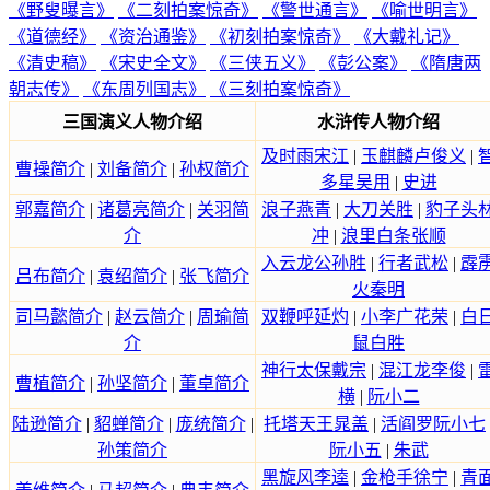
《野叟曝言》
《二刻拍案惊奇》
《警世通言》
《喻世明言》
《道德经》
《资治通鉴》
《初刻拍案惊奇》
《大戴礼记》
《清史稿》
《宋史全文》
《三侠五义》
《彭公案》
《隋唐两
朝志传》
《东周列国志》
《三刻拍案惊奇》
三国演义人物介绍
水浒传人物介绍
及时雨宋江
|
玉麒麟卢俊义
|
曹操简介
|
刘备简介
|
孙权简介
多星吴用
|
史进
郭嘉简介
|
诸葛亮简介
|
关羽简
浪子燕青
|
大刀关胜
|
豹子头
介
冲
|
浪里白条张顺
入云龙公孙胜
|
行者武松
|
霹
吕布简介
|
袁绍简介
|
张飞简介
火秦明
司马懿简介
|
赵云简介
|
周瑜简
双鞭呼延灼
|
小李广花荣
|
白
介
鼠白胜
神行太保戴宗
|
混江龙李俊
|
曹植简介
|
孙坚简介
|
董卓简介
横
|
阮小二
陆逊简介
|
貂蝉简介
|
庞统简介
|
托塔天王晁盖
|
活阎罗阮小七
孙策简介
阮小五
|
朱武
黑旋风李逵
|
金枪手徐宁
|
青