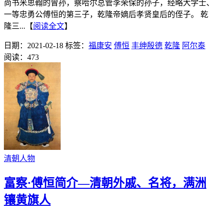
尚书米思翰的曾孙，察哈尔总管李荣保的孙子，经略大学士、
一等忠勇公傅恒的第三子，乾隆帝嫡后孝贤皇后的侄子。 乾
隆三...【
阅读全文
】
日期：2021-02-18
标签：
福康安
傅恒
丰绅殷德
乾隆
阿尔泰
阅读：473
清朝人物
富察·傅恒简介—清朝外戚、名将，满洲
镶黄旗人