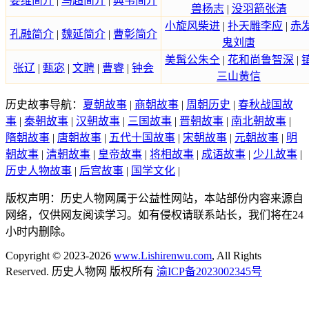
姜维简介
|
马超简介
|
典韦简介
兽杨志
|
没羽箭张清
小旋风柴进
|
扑天雕李应
|
赤
孔融简介
|
魏延简介
|
曹彰简介
鬼刘唐
美髯公朱仝
|
花和尚鲁智深
|
张辽
|
甄宓
|
文聘
|
曹睿
|
钟会
三山黄信
历史故事导航：
夏朝故事
|
商朝故事
|
周朝历史
|
春秋战国故
事
|
秦朝故事
|
汉朝故事
|
三国故事
|
晋朝故事
|
南北朝故事
|
隋朝故事
|
唐朝故事
|
五代十国故事
|
宋朝故事
|
元朝故事
|
明
朝故事
|
清朝故事
|
皇帝故事
|
将相故事
|
成语故事
|
少儿故事
|
历史人物故事
|
后宫故事
|
国学文化
|
版权声明：历史人物网属于公益性网站，本站部份内容来源自
网络，仅供网友阅读学习。如有侵权请联系站长，我们将在24
小时内删除。
Copyright © 2023-2026
www.Lishirenwu.com
, All Rights
Reserved. 历史人物网 版权所有
渝ICP备2023002345号